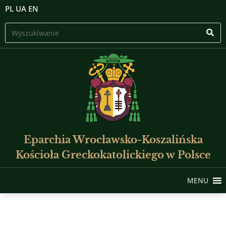
PL
UA
EN
Eparchia Wrocławsko-Koszalińska
Kościoła Greckokatolickiego w Polsce
MENU