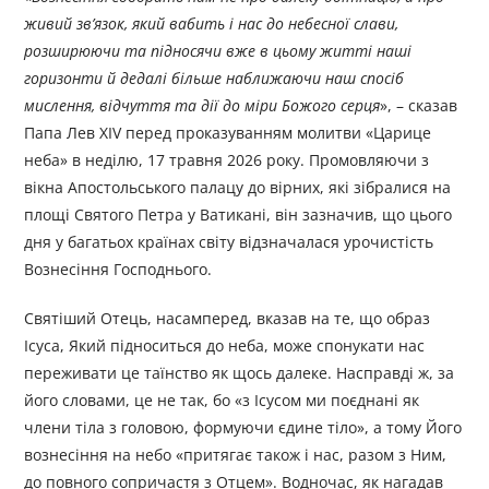
живий зв’язок, який вабить і нас до небесної слави,
розширюючи та підносячи вже в цьому житті наші
горизонти й дедалі більше наближаючи наш спосіб
мислення, відчуття та дії до міри Божого серця
», – сказав
Папа Лев XIV перед проказуванням молитви «Царице
неба» в неділю, 17 травня 2026 року. Промовляючи з
вікна Апостольського палацу до вірних, які зібралися на
площі Святого Петра у Ватикані, він зазначив, що цього
дня у багатьох країнах світу відзначалася урочистість
Вознесіння Господнього.
Святіший Отець, насамперед, вказав на те, що образ
Ісуса, Який підноситься до неба, може спонукати нас
переживати це таїнство як щось далеке. Насправді ж, за
його словами, це не так, бо «з Ісусом ми поєднані як
члени тіла з головою, формуючи єдине тіло», а тому Його
вознесіння на небо «притягає також і нас, разом з Ним,
до повного сопричастя з Отцем». Водночас, як нагадав