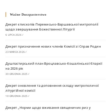
Ważne Duszpasterstwo
Декрет єпископів Перемисько-Варшавської митрополії
щодо звершування Божественної Літургії
6 LIPCA 2026
/
Декрет призначення нових членів Комісії зі Справ Родин
23 MARCA 2026
/
Душпастирський план Вроцлавсько-Кошалінської Єпархії
на 2026 рік
30 GRUDNIA 2025
/
Декрет оновлення та доповнення складу митрополичої
літургійної комісії
10 GRUDNIA 2025
/
Декрет „Норми щодо вживання священичих риз у