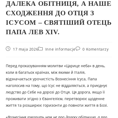
ДАЛЕКА ОБІТНИЦЯ, А НАШЕ
СХОДЖЕННЯ ДО ОТЦЯ З
ІСУСОМ – СВЯТІШИЙ ОТЕЦЬ
ПАПА ЛЕВ XIV.
17 maja 2026
Inne informacje
0 Komentarzy
Перед проказуванням молитви «Царице неба» в день,
коли в багатьох країнах, між якими й Італія,
відзначається урочистість Вознесіння Ісуса, Папа
наголосив на тому, що Ісус не віддаляється, а приєднує
людство до Себе на дорозі до Отця. Ця дорога, якщо її
проживати згідно з Євангелієм, перетворює щоденне
життя та розширює горизонти до повноти життя в Бозі.
«
Вознесіння говорить нам не про далеку обітницю, а про