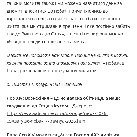
та їхній молитві також і ми можемо навчитися день за
днем «підноситися до неба», причиняючись до
«зростання в собі та навколо нас того божественного
життя, яке ми отримали в Хрещенні і яке постійно вабить
нас до Вишнього, до Отця», а в світі поширюватимемо
«безцінні плоди сопричастя та миру».
«
Нехай же допоможе нам Марія, Цариця неба, яка в кожній
хвилині просвітлює та спрямовує наш шлях
», – побажав
Папа, розпочавши проказування молитви.
о. Тимотей Т. Коцур, ЧСВВ – Ватикан
Лев XIV: Вознесіння – це не далека обітниця, а наше
сходження до Отця з Ісусом –
Джерелo:
https://www.vaticannews.va/uk/pope/news/2026-
05/tsarytse-neba-17-travnya-2026.html
Папа Лев XIV молиться „Ангел Господній”: дивіться