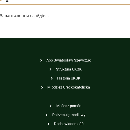
Завантаження слайдів...
Abp Swiatosław Szewczuk
Struktura UKGK
Historia UKGK
Młodzież Greckokatolicka
Możesz pomóc
Potrzebuję modlitwy
Dodaj wiadomość