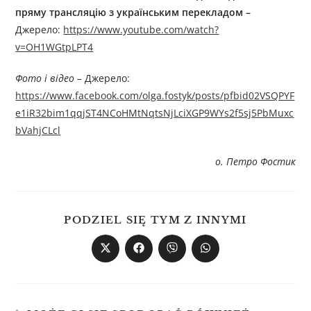
пряму трансляцію з українським перекладом –
Джерелo:
https://www.youtube.com/watch?
v=OH1WGtpLPT4
Фото і відео –
Джерелo:
https://www.facebook.com/olga.fostyk/posts/pfbid02VSQPYF
e1iR32bim1qqjST4NCoHMtNqtsNjLciXGP9WYs2f5sj5PbMuxc
bVahjCLcl
о. Петро Фостик
PODZIEL SIĘ TYM Z INNYMI