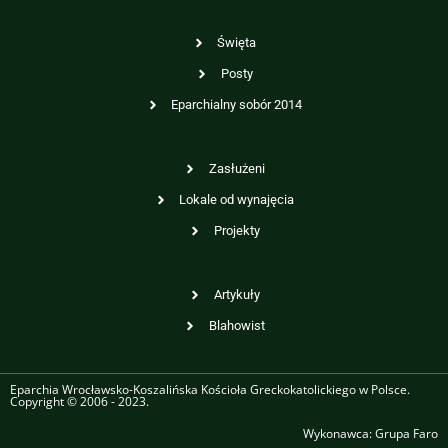
Święta
Posty
Eparchialny sobór 2014
Zasłużeni
Lokale od wynajęcia
Projekty
Artykuły
Blahowist
Eparchia Wrocławsko-Koszalińska Kościoła Greckokatolickiego w Polsce.
Copyright © 2006 - 2023.
Wykonawca:
Grupa Faro