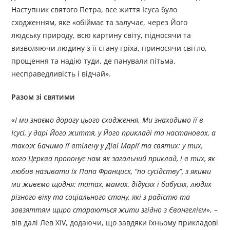
Наступник святого Петра, все життя Ісуса було
сходженням, яке «обіймає та залучає, через Його
людську природу, всю картину світу, підносячи та
визволяючи людину з її стану гріха, приносячи світло,
прощення та надію туди, де панували пітьма,
несправедливість і відчай».
Разом зі святими
«
І ми знаємо дорогу цього сходження. Ми знаходимо її в
Ісусі, у дарі Його життя, у Його прикладі та настановах, а
також бачимо її втілену у Діві Марії та святих: у тих,
кого Церква пропонує нам як загальний приклад, і в тих, як
любив називати їх Папа Франциск, “по сусідству”, з якими
ми живемо щодня: татах, мамах, дідусях і бабусях, людях
різного віку та соціального стану, які з радістю та
завзяттям щиро стараються жити згідно з Євангелієм
», –
вів далі Лев XIV, додаючи, що завдяки їхньому прикладові