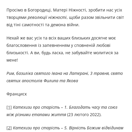
Просімо в Богородиці, Матері Ніжності, зробити нас усіх
творцями
революції ніжності
, щоби разом звільнити світ
від тіні самотності та демона війни.
Нехай же вас усіх та всіх ваших близьких досягне моє
благословення із запевненням у сповненій любові
близькості. А ви, будь ласка, не забувайте молитися за
мене!
Рим, базиліка святого Івана на Латерані, 3 травня, свято
святих апостолів Филипа та Якова
Франциск
[1]
Катехизи про старість – 1. Благодать часу та союз
між різними етапами життя
(23 лютого 2022).
[2]
Катехизи про старість – 5. Вірність Божим відвідинам