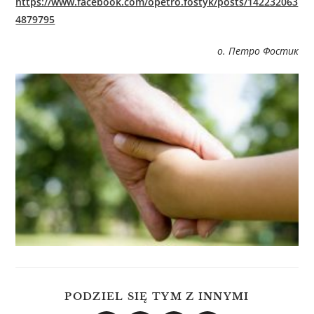
https://www.facebook.com/opetro.fostyk/posts/142232063
4879795
о. Петро Фостик
PODZIEL SIĘ TYM Z INNYMI