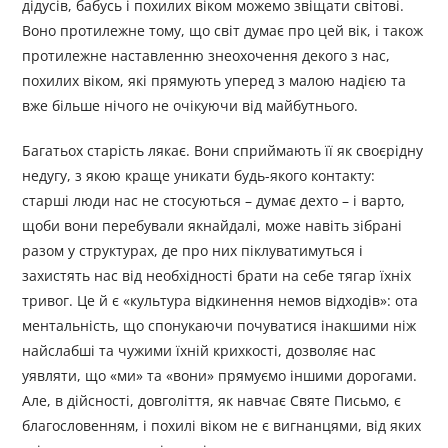
дідусів, бабусь і похилих віком можемо звіщати світові.
Воно протилежне тому, що світ думає про цей вік, і також
протилежне наставленню знеохочення декого з нас,
похилих віком, які прямують уперед з малою надією та
вже більше нічого не очікуючи від майбутнього.
Багатьох старість лякає. Вони сприймають її як своєрідну
недугу, з якою краще уникати будь-якого контакту:
старші люди нас не стосуються – думає дехто – і варто,
щоби вони перебували якнайдалі, може навіть зібрані
разом у структурах, де про них піклуватимуться і
захистять нас від необхідності брати на себе тягар їхніх
тривог. Це й є «культура відкинення немов відходів»: ота
ментальність, що спонукаючи почуватися інакшими ніж
найслабші та чужими їхній крихкості, дозволяє нас
уявляти, що «ми» та «вони» прямуємо іншими дорогами.
Але, в дійсності, довголіття, як навчає Святе Письмо, є
благословенням, і похилі віком не є вигнанцями, від яких