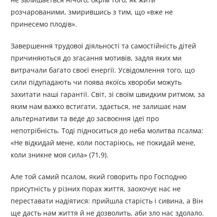
розчарованими, змирившись з тим, що «вже не
принесемо плодів».
Завершення трудової діяльності та самостійність дітей
причиняються до згасання мотивів, задля яких ми
витрачали багато своєї енергії. Усвідомлення того, що
сили підупадають чи поява якоїсь хвороби можуть
захитати наші гарантії. Світ, зі своїм швидким ритмом, за
яким нам важко встигати, здається, не залишає нам
альтернативи та веде до засвоєння ідеї про
непотрібність. Тоді підноситься до неба молитва псалма:
«Не відкидай мене, коли постаріюсь, не покидай мене,
коли зникне моя сила» (71,9).
Але той самий псалом, який говорить про Господню
присутність у різних порах життя, заохочує нас не
переставати надіятися: прийшла старість і сивина, а Він
ще дасть нам життя й не дозволить, аби зло нас здолало.