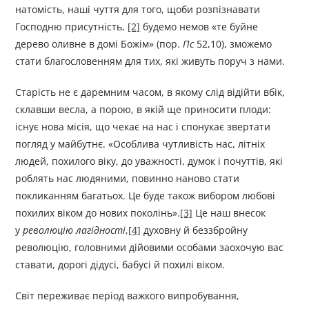
натомість, наші чуття для того, щоби розпізнавати
Господню присутність,
[2]
будемо немов «те буйне
дерево оливне в домі Божім» (пор.
Пс
52,10), зможемо
стати благословенням для тих, які живуть поруч з нами.
Старість не є даремним часом, в якому слід відійти вбік,
склавши весла, а порою, в якій ще приносити плоди:
існує нова місія, що чекає на нас і спонукає звертати
погляд у майбутнє. «Особлива чутливість нас, літніх
людей, похилого віку, до уважності, думок і почуттів, які
роблять нас людяними, повинно наново стати
покликанням багатьох. Це буде також вибором любові
похилих віком до нових поколінь».
[3]
Це наш внесок
у
революцію лагідності
,
[4]
духовну й беззбройну
революцію, головними дійовими особами заохочую вас
ставати, дорогі дідусі, бабусі й похилі віком.
Світ переживає період важкого випробування,