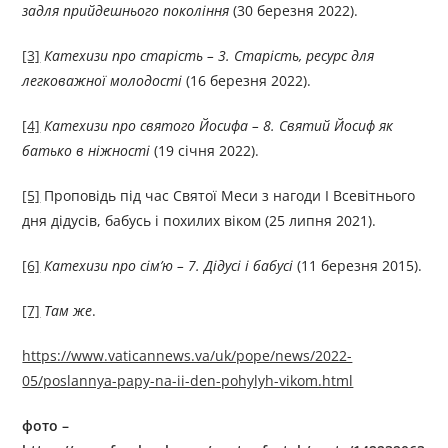
задля прийдешнього покоління
(30 березня 2022).
[3]
Катехизи про старість – 3. Старість, ресурс для
легковажної молодості
(16 березня 2022).
[4]
Катехизи про святого Йосифа – 8. Святий Йосиф як
батько в ніжності
(19 січня 2022).
[5]
Проповідь під час Святої Меси з нагоди І Всевітнього
дня дідусів, бабусь і похилих віком (25 липня 2021).
[6]
Катехизи про сім’ю – 7. Дідусі і бабусі
(11 березня 2015).
[7]
Там же
.
https://www.vaticannews.va/uk/pope/news/2022-
05/poslannya-papy-na-ii-den-pohylyh-vikom.html
фото –