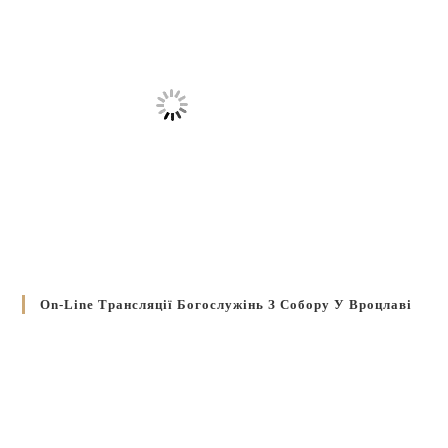
On-Line Трансляції Богослужінь З Собору У Вроцлаві