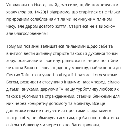
Уповаючи на Нього, знайдемо сили, щоби помножувати
хвалу (
пор
вв. 14-20) і відкриємо, що старітися є не тільки
природним ослабленням тіла чи неминучим плином
часу, але даром довгого життя. Старітися не є вироком,
але благословенням!
Тому ми повинні залишатися пильними щодо себе та
вчитися вести активну старість також і з духовної точки
зору, розвиваючи своє внутрішнє життя через постійне
читання Божого слова, щоденну молитву, наближення до
Святих Таїнств та участі в літургії. І разом зі стосунками з
Богом, розвивати стосунки з іншими: насамперед, сім’єю,
дітьми, внуками, даруючи їм нашу турботливу любов; як
також з убогими та стражденними, стаючи ближніми для
них через конкретну допомогу та молитву. Все це
допоможе нам не почуватися простими глядачами в
театрі світу, не обмежуватися тим, щоби спостерігати за
світом з балкону чи через вікно. Загострюючи,