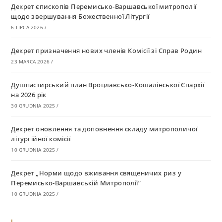
Декрет єпископів Перемисько-Варшавської митрополії
щодо звершування Божественної Літургії
6 LIPCA 2026
/
Декрет призначення нових членів Комісії зі Справ Родин
23 MARCA 2026
/
Душпастирський план Вроцлавсько-Кошалінської Єпархії
на 2026 рік
30 GRUDNIA 2025
/
Декрет оновлення та доповнення складу митрополичої
літургійної комісії
10 GRUDNIA 2025
/
Декрет „Норми щодо вживання священичих риз у
Перемисько-Варшавській Митрополії”
10 GRUDNIA 2025
/
Декрет про відзначення Великодня і всіх рухомих свят за