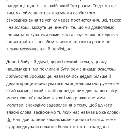
наодинці, щастя – це хліб, який їмо разом. Свідчімо це
тим, які обманюються пошуками особистого
самоздійснення та успіху через протистояння. Всі, також
і найслабші, можуть це чинити: те, що ми дозволяємо
іншим заопікуватися нами, часто людям, які походять з
інших країн, є способом заявити, що жити разом не
тільки можливо, але й необхідно.
Дорогі бабусі й дідусі, дорогі похилі віком, у цьому
нашому світі ми покликані бути ремісниками
революції
лагідності
! Зробімо це, навчаючись дедалі більше й
дедалі краще користуватися найціннішим інструментом,
який маємо, і який є найвідповіднішим для нашого віку:
молитвою. «Ставаймо також і ми трішки поетами
молитви: знаходімо задоволення в тому, щоб шукати
власні слова, засвоюймо ті, яких нас навчає Боже слово».
[6]
Наш довірливий заклик може зробити багато: може
супроводжувати волання болю того, хто страждає, і