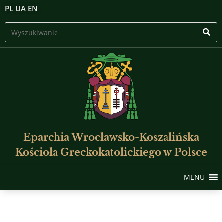
PL
UA
EN
Eparchia Wrocławsko-Koszalińska
Kościoła Greckokatolickiego w Polsce
MENU