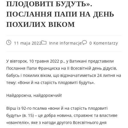
ПЛОДОВИТІ БУДУТЬ».
ПОСЛАННЯ ПАПИ НА ДЕНЬ
ПОХИЛИХ ВІКОМ
11 maja 2022
Inne informacje
0 Komentarzy
У вівторок, 10 травня 2022 р., у Ватикані представили
Послання Папи Франциска на ІІ Всесвітній день дідусів,
бабусь і похилих віком, що відзначатиметься 24 липня на
тему: «Вони й на старість плодовиті будуть».
Найдорожча, найдорожчий!
Вірш із 92-го псалма «вони й на старість плодовиті
будуть» (в. 15) – це добра новина, справжнє та властиве
«євангеліє», яке з нагоди другого Всесвітнього дня