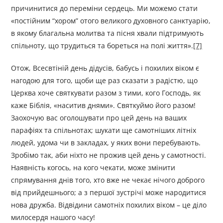
причинитися до переміни сердець. Ми можемо стати
«постійним “хором” отого великого духовного санктуарію,
в якому благальна молитва та пісня хвали підтримують
спільноту, що трудиться та бореться на полі життя».
[7]
Отож, Всесвтіній день дідусів, бабусь і похилих віком є
нагодою для того, щоби ще раз сказати з радістю, що
Церква хоче святкувати разом з тими, кого Господь, як
каже Біблія, «наситив днями». Святкуймо його разом!
Заохочую вас оголошувати про цей день на ваших
парафіях та спільнотах; шукати ще самотніших літніх
людей, удома чи в закладах, у яких вони перебувають.
Зробімо так, аби ніхто не прожив цей день у самотності.
Наявність когось, на кого чекати, може змінити
спрямування днів того, хто вже не чекає нічого доброго
від прийдешнього; а з першої зустрічі може народитися
нова дружба. Відвідини самотніх похилих віком – це діло
милосердя нашого часу!