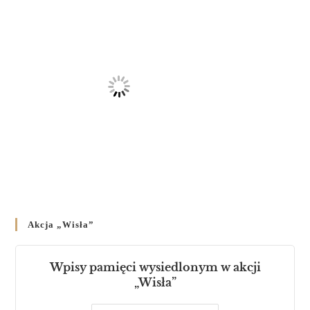
Akcja „Wisła”
Wpisy pamięci wysiedlonym w akcji
„Wisła”