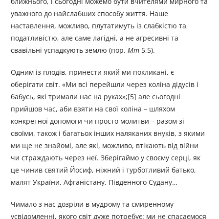
ближнього, і сьогодні можемо бути вчителями мирного та
уважного до найслабших способу життя. Наше
наставлення, можливо, плутатимуть із слабкістю та
податливістю, але саме лагідні, а не агресивні та
свавільні успадкують землю (пор.
Мт
5,5).
Одним із плодів, принести який ми покликані, є
оберігати світ. «Ми всі перейшли через коліна дідусів і
бабусь, які тримали нас на руках»;
[5]
але сьогодні
прийшов час, аби взяти на свої коліна – шляхом
конкретної допомоги чи просто молитви – разом зі
своїми, також і багатьох інших наляканих внуків, з якими
ми ще не знайомі, але які, можливо, втікають від війни
чи страждають через неї. Зберігаймо у своєму серці, як
це чинив святий Йосиф, ніжний і турботливий батько,
малят України, Афганістану, Південного Судану…
Чимало з нас дозріли в мудрому та смиренному
усвідомленні, якого світ дуже потребує: ми не спасаємося