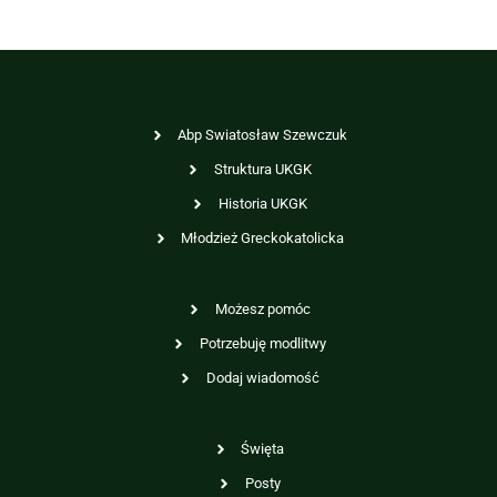
Abp Swiatosław Szewczuk
Struktura UKGK
Historia UKGK
Młodzież Greckokatolicka
Możesz pomóc
Potrzebuję modlitwy
Dodaj wiadomość
Święta
Posty