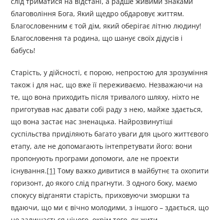
слід триматися на відстані, а радше живими знаками
благовоління Бога, Який щедро обдаровує життям.
Благословенним є той дім, який оберігає літню людину!
Благословення та родина, що шанує своїх дідусів і
бабусь!
Старість, у дійсності, є порою, непростою для зрозуміння
також і для нас, що вже її переживаємо. Незважаючи на
те, що вона приходить після тривалого шляху, ніхто не
приготував нас давати собі раду з нею, майже здається,
що вона застає нас зненацька. Найрозвинутіші
суспільства приділяють багато уваги для цього життєвого
етапу, але не допомагають інтепретувати його: вони
пропонують програми допомоги, але не проекти
існування.
[1]
Тому важко дивитися в майбутнє та охопити
горизонт, до якого слід прагнути. З одного боку, маємо
спокусу відганяти старість, приховуючи зморшки та
вдаючи, що ми є вічно молодими, з іншого – здається, що
не залишається нічого, окрім того, як жити