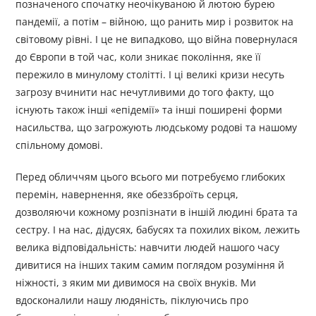
позначеного спочатку неочікуваною й лютою бурею
пандемії, а потім – війною, що ранить мир і розвиток на
світовому рівні. І це не випадково, що війна повернулася
до Європи в той час, коли зникає покоління, яке її
пережило в минулому столітті. І ці великі кризи несуть
загрозу вчинити нас нечутливими до того факту, що
існують також інші «епідемії» та інші поширені форми
насильства, що загрожують людському родові та нашому
спільному домові.
Перед обличчям цього всього ми потребуємо глибоких
перемін, навернення, яке обеззброїть серця,
дозволяючи кожному розпізнати в іншій людині брата та
сестру. І на нас, дідусях, бабусях та похилих віком, лежить
велика відповідальність: навчити людей нашого часу
дивитися на інших таким самим поглядом розуміння й
ніжності, з яким ми дивимося на своїх внуків. Ми
вдосконалили нашу людяність, піклуючись про