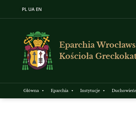
PL
UA
EN
Eparchia Wrocławs
Kościoła Greckokat
Główna
Eparchia
Instytucje
Duchowień