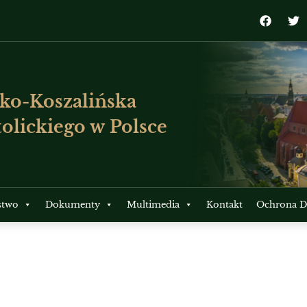
ko-Koszalińska
olickiego w Polsce
stwo
Dokumenty
Multimedia
Kontakt
Ochrona Dz