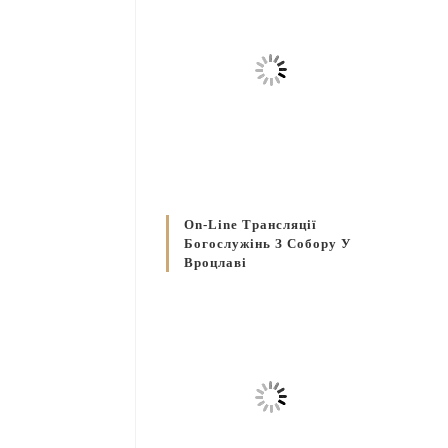
On-Line Трансляції
Богослужінь З Собору У
Вроцлаві