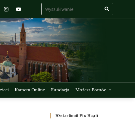
ieci
Kamera Online
Fundacja
Możesz Pomóc
Ювілейний Рік Надії