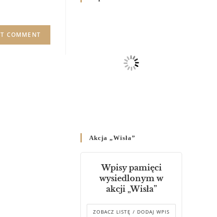
Родин
4 GRUDNIA 2024
/
Декрет владики Володимира
про утворення Комісії до
Справ Молоді та встановленя
складу Катихитичної Комісії
18 PAŹDZIERNIKA 2024
/
Декрет „Проголошення та
оприлюднення постанов
Синоду Єпископів УГКЦ,
який відбувся у Зарваниці, в
Akcja „Wisła”
днях 2-12 липня 2024 р.”
4 PAŹDZIERNIKA 2024
/
Wpisy pamięci
Декрет єпископів
wysiedlonym w
Перемисько-Варшавської
akcji „Wisła”
Митрополії стосовно
звершування Божественної
літургії
ZOBACZ LISTĘ / DODAJ WPIS