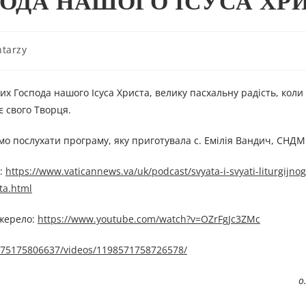
ОДА НАШОГО ІСУСА ХРИ
tarzy
х Господа нашого Ісуса Христа, велику пасхальну радість, коли 
є свого Творця.
ємо послухати програму, яку приготувала с. Емілія Вандич, СНДМ
:
https://www.vaticannews.va/uk/podcast/svyata-i-svyati-liturgijnog
ta.html
жерелo:
https://www.youtube.com/watch?v=OZrFgJc3ZMc
575175806637/videos/1198571758726578/
о