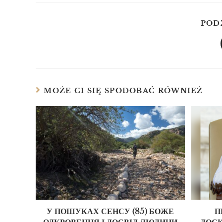
POD
MOŻE CI SIĘ SPODOBAĆ RÓWNIEŻ
У ПОШУКАХ СЕНСУ (85) БОЖЕ
П
ОДКРОВЕННЯ І ДОСВІД ЛЮДИНИ
ДОСК