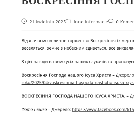
ВОСКРЕСІННЯ ГОСП
21 kwietnia 2025
Inne informacje
0 Komen
Відзначаємо величне торжество Воскресіння із мертви
веселяться, земне з небесним єднається, все вихваля
З цієї нагоди вітаємо усіх наших слухачів та пропону
Воскресіння Господа нашого Ісуса Христа –
Джерелo
roku/2025/04/voskresinnia-hospoda-nashoho-isusa-xrys
ВОСКРЕСІННЯ ГОСПОДА НАШОГО ІСУСА ХРИСТА. –
Д
Фото і відео –
Джерелo:
https://www.facebook.com/61