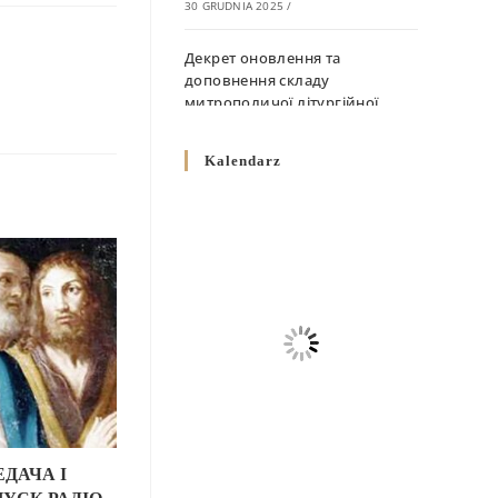
30 GRUDNIA 2025
/
Декрет оновлення та
доповнення складу
митрополичої літургійної
комісії
10 GRUDNIA 2025
/
Kalendarz
Декрет „Норми щодо
вживання священичих риз у
Перемисько-Варшавській
Митрополії”
10 GRUDNIA 2025
/
Декрет про відзначення
Великодня і всіх рухомих
свят за григоріанським
календарем
10 GRUDNIA 2025
/
ДАЧА І
Декрет проголошення та
УСК РАДІО