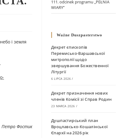
СТА.
111. odcinek programu „PEŁNIA
WIARY”
Ważne Duszpasterstwo
небо і земля
Декрет єпископів
Перемисько-Варшавської
митрополії щодо
.
звершування Божественної
Літургії
o-
6 LIPCA 2026
/
Декрет призначення нових
членів Комісії зі Справ Родин
23 MARCA 2026
/
Душпастирський план
. Петро Фостик
Вроцлавсько-Кошалінської
Єпархії на 2026 рік