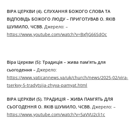
ВІРА ЦЕРКВИ (4). СЛУХАННЯ БОЖОГО СЛОВА ТА
ВІДПОВІДЬ БОЖОГО ЛЮДУ – ПРИГОТУВАВ О. ЯКІВ
ШУМИЛО, ЧСВВ.
Джерелo: –
https://www.youtube.com/watch?v=BxfJG66SdOc
Віра Церкви (5): Традиція – жива пам’ять для
сьогодення –
Джерелo:
https://www.vaticannews.va/uk/church/news/2025-02/vira-
tserkvy-5-tradytsija-zhyva-pamyat.html
ВІРА ЦЕРКВИ (5). ТРАДИЦІЯ – ЖИВА ПАМ’ЯТЬ ДЛЯ
СЬОГОДЕННЯ О. ЯКІВ ШУМИЛО, ЧСВВ.
Джерелo: –
https://www.youtube.com/watch?v=5aVVU2cli1c