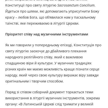
Конституції про святу літургію
Sacrosanctum Concilium
.
Йдеться про шляхи, які допомагають уприсутнити Божу
красу – любов Бога, що об’явилася нам у пасхальному
таїнстві, яке переживаємо в літургії Церкви.
Пріоритет співу над музичними інструментами
Як ми говорили у попередньому епізоді, Конституція про
святу літургію заохочує до дбайливого плекання
народного релігійного співу, який є важливою
спадщиною віри й культури. У музичних традиціях
різних країн ми маємо можливість краще пізнати серце
народу, який через свою культуру виражає віру завжди
оригінальним і творчим способом.
Поряд зі співом соборний документ торкається теми
використання в літургії музичних інструментів, зокрема
органу: «В Латинській Церкві слід тримати у великій