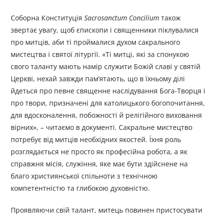
Соборна Конституція
Sacrosanctum Concilium
також
звертає увагу, щоб єпископи і священники піклувалися
про митців, аби ті проймалися духом сакрального
мистецтва і святої літургії. «Ті митці, які за спонукою
свого таланту мають намір служити Божій славі у святій
Церкві, нехай завжди пам’ятають, що в їхньому ділі
йдеться про певне священне наслідування Бога-Творця і
про твори, призначені для католицького богопочитання,
для вдосконалення, побожності й релігійного виховання
вірних», – читаємо в документі. Сакральне мистецтво
потребує від митців необхідних якостей. Їхня роль
розглядається не просто як професійна робота, а як
справжня місія, служіння, яке має бути здійснене на
благо християнської спільноти з технічною
компетентністю та глибокою духовністю.
Проявляючи свій талант, митець повинен пристосувати