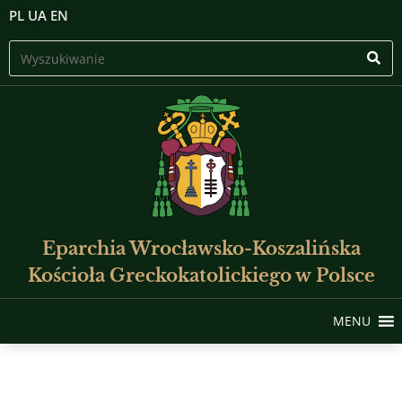
PL
UA
EN
Eparchia Wrocławsko-Koszalińska
Kościoła Greckokatolickiego w Polsce
MENU