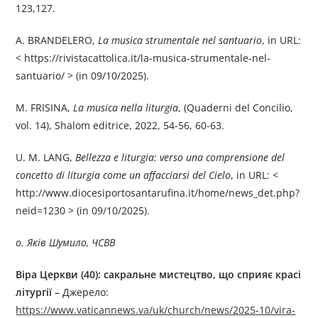
123,127.
A. BRANDELERO,
La musica strumentale nel santuario
, in URL:
< https://rivistacattolica.it/la-musica-strumentale-nel-
santuario/ > (in 09/10/2025).
M. FRISINA,
La musica nella liturgia
, (Quaderni del Concilio,
vol. 14), Shalom editrice, 2022, 54-56, 60-63.
U. M. LANG,
Bellezza e liturgia: verso una comprensione del
concetto di liturgia come un affacciarsi del Cielo
, in URL: <
http://www.diocesiportosantarufina.it/home/news_det.php?
neid=1230 > (in 09/10/2025).
о. Яків Шумило, ЧСВВ
Віра Церкви (40): сакральне мистецтво, що сприяє красі
літургії –
Джерелo:
https://www.vaticannews.va/uk/church/news/2025-10/vira-