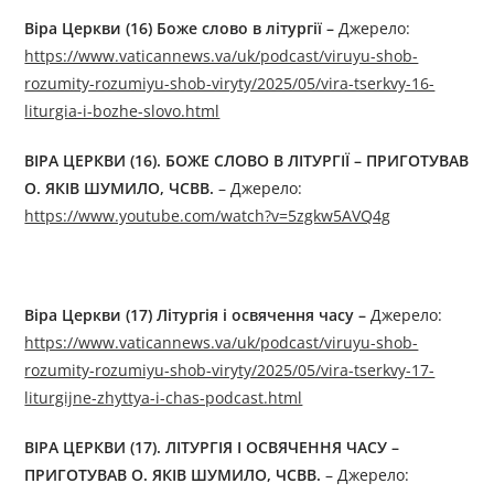
Віра Церкви (16)
Боже слово в літургії
–
Джерелo:
https://www.vaticannews.va/uk/podcast/viruyu-shob-
rozumity-rozumiyu-shob-viryty/2025/05/vira-tserkvy-16-
liturgia-i-bozhe-slovo.html
ВІРА ЦЕРКВИ (1
6
).
БОЖЕ СЛОВО В ЛІТУРГІЇ
– ПРИГОТУВАВ
О. ЯКІВ ШУМИЛО, ЧСВВ.
– Джерелo:
https://www.youtube.com/watch?v=5zgkw5AVQ4g
Віра Церкви (17) Літургія і освячення часу –
Джерелo:
https://www.vaticannews.va/uk/podcast/viruyu-shob-
rozumity-rozumiyu-shob-viryty/2025/05/vira-tserkvy-17-
liturgijne-zhyttya-i-chas-podcast.html
ВІРА ЦЕРКВИ (17). ЛІТУРГІЯ І ОСВЯЧЕННЯ ЧАСУ –
ПРИГОТУВАВ О. ЯКІВ ШУМИЛО, ЧСВВ.
– Джерелo: