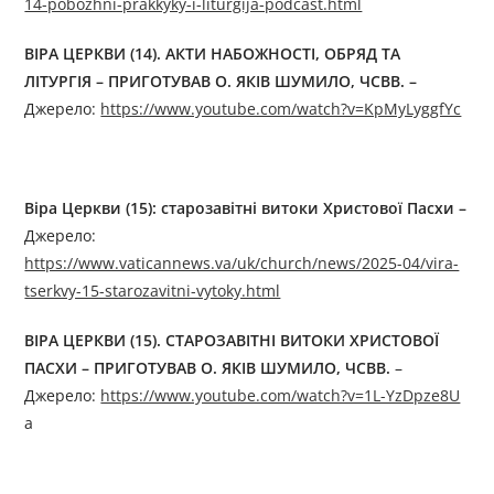
14-pobozhni-prakkyky-i-liturgija-podcast.html
ВІРА ЦЕРКВИ (14).
АКТИ НАБОЖНОСТІ, ОБРЯД ТА
ЛІТУРГІЯ
– ПРИГОТУВАВ О. ЯКІВ ШУМИЛО, ЧСВВ.
–
Джерелo:
https://www.youtube.com/watch?v=KpMyLyggfYc
Віра Церкви (15): старозавітні витоки Христової Пасхи –
Джерелo:
https://www.vaticannews.va/uk/church/news/2025-04/vira-
tserkvy-15-starozavitni-vytoky.html
ВІРА ЦЕРКВИ (15).
СТАРОЗАВІТНІ ВИТОКИ ХРИСТОВОЇ
ПАСХИ
– ПРИГОТУВАВ О. ЯКІВ ШУМИЛО, ЧСВВ.
–
Джерелo:
https://www.youtube.com/watch?v=1L-YzDpze8U
a