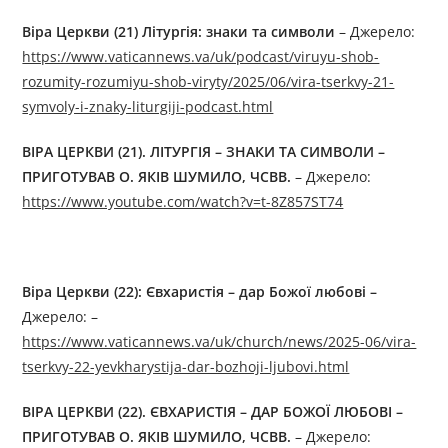
Віра Церкви (21) Літургія: знаки та символи
– Джерелo:
https://www.vaticannews.va/uk/podcast/viruyu-shob-
rozumity-rozumiyu-shob-viryty/2025/06/vira-tserkvy-21-
symvoly-i-znaky-liturgiji-podcast.html
ВІРА ЦЕРКВИ (21).
ЛІТУРГІЯ – ЗНАКИ ТА СИМВОЛИ
–
ПРИГОТУВАВ О. ЯКІВ ШУМИЛО, ЧСВВ.
– Джерелo:
https://www.youtube.com/watch?v=t-8Z857ST74
Віра Церкви (22): Євхаристія – дар Божої любові
–
Джерелo: –
https://www.vaticannews.va/uk/church/news/2025-06/vira-
tserkvy-22-yevkharystija-dar-bozhoji-ljubovi.html
ВІРА ЦЕРКВИ (2
2
).
ЄВХАРИСТІЯ – ДАР БОЖОЇ ЛЮБОВІ
–
ПРИГОТУВАВ О. ЯКІВ ШУМИЛО, ЧСВВ.
– Джерелo: