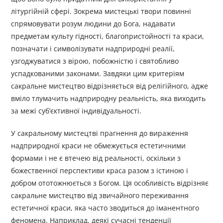
літургійній сфері. Зокрема мистецькі твори повинні
спрямовувати розум людини до Бога, надавати
предметам культу гідності, благопристойності та краси,
позначати і символізувати надприродні реалії,
узгоджуватися з вірою, побожністю і святобливо
успадкованими законами. Завдяки цим критеріям
сакральне мистецтво відрізняється від релігійного, адже
вміло тлумачить надприродну реальність, яка виходить
за межі суб’єктивної індивідуальності.
У сакральному мистецтві прагнення до вираження
надприродної краси не обмежується естетичними
формами і не є втечею від реальності, оскільки з
божественної перспективи краса разом з істиною і
добром ототожнюється з Богом. Ця особливість відрізняє
сакральне мистецтво від звичайного переживання
естетичної краси, яка часто зводиться до іманентного
феномена. Наприклад, деякі сучасні тенденції