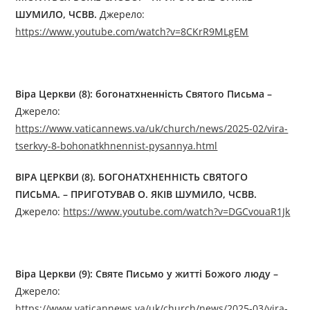
ШУМИЛО, ЧСВВ
.
Джерелo:
https://www.youtube.com/watch?v=8CKrR9MLgEM
Віра Церкви (8): богонатхненність Святого Письма
–
Джерелo:
https://www.vaticannews.va/uk/church/news/2025-02/vira-
tserkvy-8-bohonatkhnennist-pysannya.html
ВІРА ЦЕРКВИ (8). БОГОНАТХНЕННІСТЬ СВЯТОГО
ПИСЬМА. – ПРИГОТУВАВ О. ЯКІВ ШУМИЛО, ЧСВВ
.
Джерелo:
https://www.youtube.com/watch?v=DGCvouaR1Jk
Віра Церкви (9): Святе Письмо у житті Божого люду
–
Джерелo:
https://www.vaticannews.va/uk/church/news/2025-03/vira-