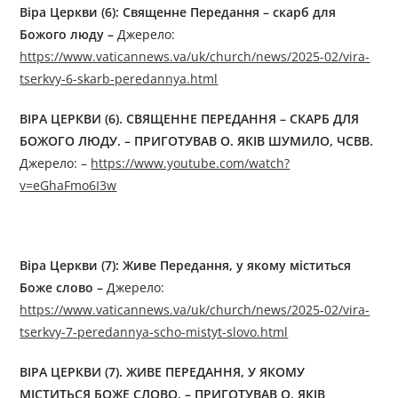
Віра Церкви (6):
Священне Передання – скарб для
Божого люду
–
Джерелo:
https://www.vaticannews.va/uk/church/news/2025-02/vira-
tserkvy-6-skarb-peredannya.html
ВІРА ЦЕРКВИ (6). СВЯЩЕННЕ ПЕРЕДАННЯ – СКАРБ ДЛЯ
БОЖОГО ЛЮДУ. – ПРИГОТУВАВ О. ЯКІВ ШУМИЛО, ЧСВВ.
Джерелo: –
https://www.youtube.com/watch?
v=eGhaFmo6I3w
Віра Церкви (7): Живе Передання, у якому міститься
Боже слово
–
Джерелo:
https://www.vaticannews.va/uk/church/news/2025-02/vira-
tserkvy-7-peredannya-scho-mistyt-slovo.html
ВІРА ЦЕРКВИ (7). ЖИВЕ ПЕРЕДАННЯ, У ЯКОМУ
МІСТИТЬСЯ БОЖЕ СЛОВО. – ПРИГОТУВАВ О. ЯКІВ