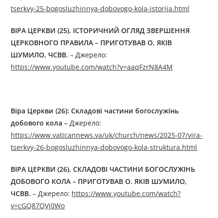
tserkvy-25-bogosluzhinnya-dobovogo-kola-istorija.html
ВІРА ЦЕРКВИ (25).
ІСТОРИЧНИЙ ОГЛЯД ЗВЕРШЕННЯ
ЦЕРКОВНОГО ПРАВИЛА
– ПРИГОТУВАВ О. ЯКІВ
ШУМИЛО, ЧСВВ.
– Джерелo:
https://www.youtube.com/watch?v=aaqFzrN8A4M
Віра Церкви (26): Складові частини богослужінь
добового кола –
Джерелo:
https://www.vaticannews.va/uk/church/news/2025-07/vira-
tserkvy-26-bogosluzhinnya-dobovogo-kola-struktura.html
ВІРА ЦЕРКВИ (26).
СКЛАДОВІ ЧАСТИНИ БОГОСЛУЖІНЬ
ДОБОВОГО КОЛА
– ПРИГОТУВАВ О. ЯКІВ ШУМИЛО,
ЧСВВ.
– Джерелo:
https://www.youtube.com/watch?
v=cGQ87QVj0Wo