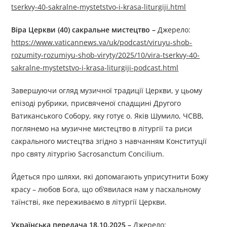
tserkvy-40-sakralne-mystetstvo-i-krasa-liturgiji.html
Віра Церкви (40) сакральне мистецтво –
Джерелo:
https://www.vaticannews.va/uk/podcast/viruyu-shob-
rozumity-rozumiyu-shob-viryty/2025/10/vira-tserkvy-40-
sakralne-mystetstvo-i-krasa-liturgiji-podcast.html
Завершуючи огляд музичної традиції Церкви, у цьому
епізоді рубрики, присвяченої спадщині Другого
Ватиканського Собору, яку готує о. Яків Шумило, ЧСВВ,
поглянемо на музичне мистецтво в літургії та риси
сакрального мистецтва згідно з навчанням Конституції
про святу літургію Sacrosanctum Concilium.
Йдеться про шляхи, які допомагають уприсутнити Божу
красу – любов Бога, що об’явилася нам у пасхальному
таїнстві, яке переживаємо в літургії Церкви.
Українська передача
1
8.10.2025 –
Джерелo: