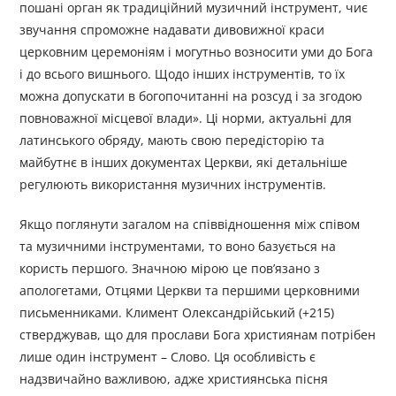
пошані орган як традиційний музичний інструмент, чиє
звучання спроможне надавати дивовижної краси
церковним церемоніям і могутньо возносити уми до Бога
і до всього вишнього. Щодо інших інструментів, то їх
можна допускати в богопочитанні на розсуд і за згодою
повноважної місцевої влади». Ці норми, актуальні для
латинського обряду, мають свою передісторію та
майбутнє в інших документах Церкви, які детальніше
регулюють використання музичних інструментів.
Якщо поглянути загалом на співвідношення між співом
та музичними інструментами, то воно базується на
користь першого. Значною мірою це пов’язано з
апологетами, Отцями Церкви та першими церковними
письменниками. Климент Олександрійський (+215)
стверджував, що для прослави Бога християнам потрібен
лише один інструмент – Слово. Ця особливість є
надзвичайно важливою, адже християнська пісня