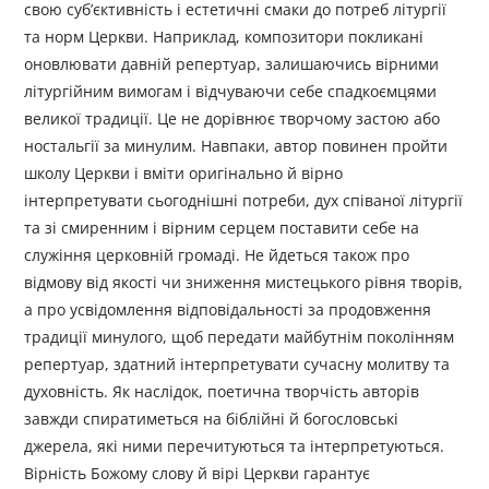
свою суб’єктивність і естетичні смаки до потреб літургії
та норм Церкви. Наприклад, композитори покликані
оновлювати давній репертуар, залишаючись вірними
літургійним вимогам і відчуваючи себе спадкоємцями
великої традиції. Це не дорівнює творчому застою або
ностальгії за минулим. Навпаки, автор повинен пройти
школу Церкви і вміти оригінально й вірно
інтерпретувати сьогоднішні потреби, дух співаної літургії
та зі смиренним і вірним серцем поставити себе на
служіння церковній громаді. Не йдеться також про
відмову від якості чи зниження мистецького рівня творів,
а про усвідомлення відповідальності за продовження
традиції минулого, щоб передати майбутнім поколінням
репертуар, здатний інтерпретувати сучасну молитву та
духовність. Як наслідок, поетична творчість авторів
завжди спиратиметься на біблійні й богословські
джерела, які ними перечитуються та інтерпретуються.
Вірність Божому слову й вірі Церкви гарантує