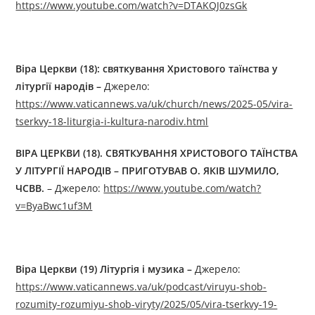
https://www.youtube.com/watch?v=DTAKQJ0zsGk
Віра Церкви (18): святкування Христового таїнства у
літургії народів –
Джерелo:
https://www.vaticannews.va/uk/church/news/2025-05/vira-
tserkvy-18-liturgia-i-kultura-narodiv.html
ВІРА ЦЕРКВИ (18).
СВЯТКУВАННЯ ХРИСТОВОГО ТАЇНСТВА
У ЛІТУРГІЇ НАРОДІВ
– ПРИГОТУВАВ О. ЯКІВ ШУМИЛО,
ЧСВВ.
– Джерелo:
https://www.youtube.com/watch?
v=ByaBwc1uf3M
Віра Церкви (19) Літургія і музика –
Джерелo:
https://www.vaticannews.va/uk/podcast/viruyu-shob-
rozumity-rozumiyu-shob-viryty/2025/05/vira-tserkvy-19-