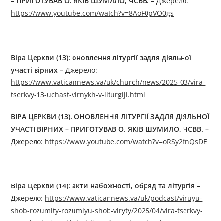
– ПРИГОТУВАВ О. ЯКІВ ШУМИЛО, ЧСВВ.
–
Джерелo:
https://www.youtube.com/watch?v=8AoF0pVO0gs
Віра Церкви (13):
оновлення літургії задля діяльної
участі вірних
–
Джерелo:
https://www.vaticannews.va/uk/church/news/2025-03/vira-
tserkvy-13-uchast-virnykh-v-liturgiji.html
ВІРА ЦЕРКВИ (13).
ОНОВЛЕННЯ ЛІТУРГІЇ ЗАДЛЯ ДІЯЛЬНОЇ
УЧАСТІ ВІРНИХ
– ПРИГОТУВАВ О. ЯКІВ ШУМИЛО, ЧСВВ.
–
Джерелo:
https://www.youtube.com/watch?v=oRSy2fnQsDE
Віра Церкви (14): акти набожності, обряд та літургія –
Джерелo:
https://www.vaticannews.va/uk/podcast/viruyu-
shob-rozumity-rozumiyu-shob-viryty/2025/04/vira-tserkvy-