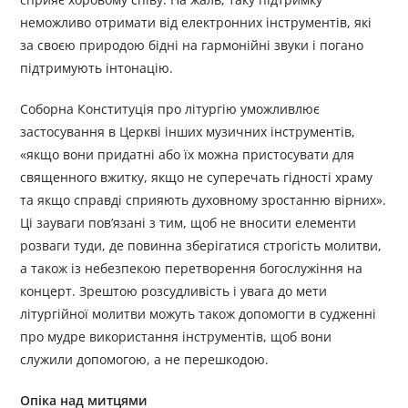
неможливо отримати від електронних інструментів, які
за своєю природою бідні на гармонійні звуки і погано
підтримують інтонацію.
Соборна Конституція про літургію уможливлює
застосування в Церкві інших музичних інструментів,
«якщо вони придатні або їх можна пристосувати для
священного вжитку, якщо не суперечать гідності храму
та якщо справді сприяють духовному зростанню вірних».
Ці зауваги пов’язані з тим, щоб не вносити елементи
розваги туди, де повинна зберігатися строгість молитви,
а також із небезпекою перетворення богослужіння на
концерт. Зрештою розсудливість і увага до мети
літургійної молитви можуть також допомогти в судженні
про мудре використання інструментів, щоб вони
служили допомогою, а не перешкодою.
Опіка над митцями