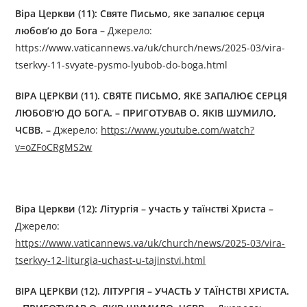
Віра Церкви (1
1
): Святе Письмо, яке запалює серця
любов’ю до Бога
–
Джерелo:
https://www.vaticannews.va/uk/church/news/2025-03/vira-
tserkvy-11-svyate-pysmo-lyubob-do-boga.html
ВІРА ЦЕРКВИ (1
1
). СВЯТЕ ПИСЬМО, ЯКЕ ЗАПАЛЮЄ СЕРЦЯ
ЛЮБОВ’Ю ДО БОГА. – ПРИГОТУВАВ О. ЯКІВ ШУМИЛО,
ЧСВВ.
–
Джерелo:
https://www.youtube.com/watch?
v=oZFoCRgMS2w
Віра Церкви (1
2
):
Літургія – участь у таїнстві Христа
–
Джерелo:
https://www.vaticannews.va/uk/church/news/2025-03/vira-
tserkvy-12-liturgia-uchast-u-tajinstvi.html
ВІРА ЦЕРКВИ (1
2
).
ЛІТУРГІЯ – УЧАСТЬ У ТАЇНСТВІ ХРИСТА
.