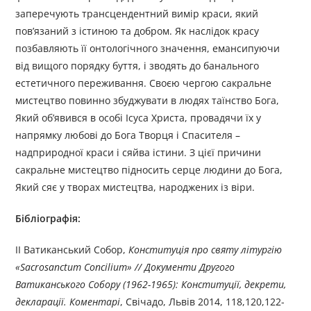
заперечують трансцендентний вимір краси, який
пов’язаний з істиною та добром. Як наслідок красу
позбавляють її онтологічного значення, емансипуючи
від вищого порядку буття, і зводять до банального
естетичного переживання. Своєю чергою сакральне
мистецтво повинно збуджувати в людях таїнство Бога,
Який об’явився в особі Ісуса Христа, провадячи їх у
напрямку любові до Бога Творця і Спасителя –
надприродної краси і сяйва істини. З цієї причини
сакральне мистецтво підносить серце людини до Бога,
Який сяє у творах мистецтва, народжених із віри.
Бібліографія:
ІІ Ватиканський Собор,
Конституція про святу літургію
«Sacrosanctum Concilium» // Документи Другого
Ватиканського Собору (1962-1965): Конституції, декрети,
декларації. Коментарі
, Свічадо, Львів 2014, 118,120,122-