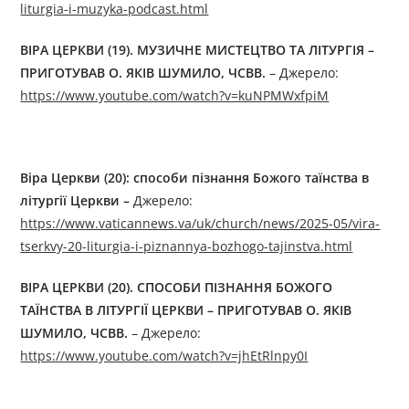
liturgia-i-muzyka-podcast.html
ВІРА ЦЕРКВИ (1
9
).
МУЗИЧНЕ МИСТЕЦТВО ТА ЛІТУРГІЯ
–
ПРИГОТУВАВ О. ЯКІВ ШУМИЛО, ЧСВВ.
– Джерелo:
https://www.youtube.com/watch?v=kuNPMWxfpiM
Віра Церкви (20): способи пізнання Божого таїнства в
літургії Церкви
–
Джерелo:
https://www.vaticannews.va/uk/church/news/2025-05/vira-
tserkvy-20-liturgia-i-piznannya-bozhogo-tajinstva.html
ВІРА ЦЕРКВИ (20). СПОСОБИ ПІЗНАННЯ БОЖОГО
ТАЇНСТВА В ЛІТУРГІЇ ЦЕРКВИ – ПРИГОТУВАВ О. ЯКІВ
ШУМИЛО, ЧСВВ.
– Джерелo:
https://www.youtube.com/watch?v=jhEtRlnpy0I