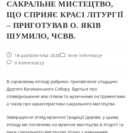
САКРАЛЬНЕ МИСТЕЦТВО,
ЩО СПРИЯЄ КРАСІ ЛІТУРГІЇ
– ПРИГОТУВАВ О. ЯКІВ
ШУМИЛО, ЧСВВ.
18 października 2025
Inne informacje
0 Komentarzy
В сороковому епізоді рубрики, присвяченої спадщині
Другого Ватиканського Собору, йдеться про
співвідношення між співом та музичними інструментами,
а також про характеристики сакрального мистецтва.
Завершуючи огляд музичної традиції Церкви, у цьому
епізоді ми поглянемо на музичне мистецтво в літургії та
риси сакрального мистецтва згідно з навчанням