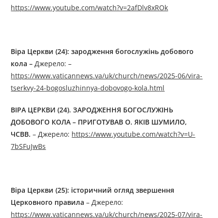
https://www.youtube.com/watch?v=2afDlv8xROk
Віра Церкви (24): зародження богослужінь добового
кола
–
Джерелo: –
https://www.vaticannews.va/uk/church/news/2025-06/vira-
tserkvy-24-bogosluzhinnya-dobovogo-kola.html
ВІРА ЦЕРКВИ (24).
ЗАРОДЖЕННЯ БОГОСЛУЖІНЬ
ДОБОВОГО КОЛА
– ПРИГОТУВАВ О. ЯКІВ ШУМИЛО,
ЧСВВ.
– Джерелo:
https://www.youtube.com/watch?v=U-
7bSFuJwBs
Віра Церкви (25): історичний огляд звершення
Церковного правила
– Джерелo:
https://www.vaticannews.va/uk/church/news/2025-07/vira-