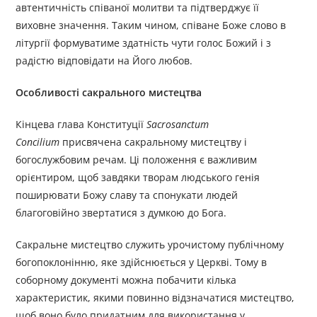
автентичність співаної молитви та підтверджує її
виховне значення. Таким чином, співане Боже слово в
літургії формуватиме здатність чути голос Божий і з
радістю відповідати на Його любов.
Особливості сакрального мистецтва
Кінцева глава Конституції
Sacrosanctum
Concilium
присвячена сакральному мистецтву і
богослужбовим речам. Ці положення є важливим
орієнтиром, щоб завдяки творам людського генія
поширювати Божу славу та спонукати людей
благоговійно звертатися з думкою до Бога.
Сакральне мистецтво служить урочистому публічному
богопоклонінню, яке здійснюється у Церкві. Тому в
соборному документі можна побачити кілька
характеристик, якими повинно відзначатися мистецтво,
щоб воно було придатним для використання у