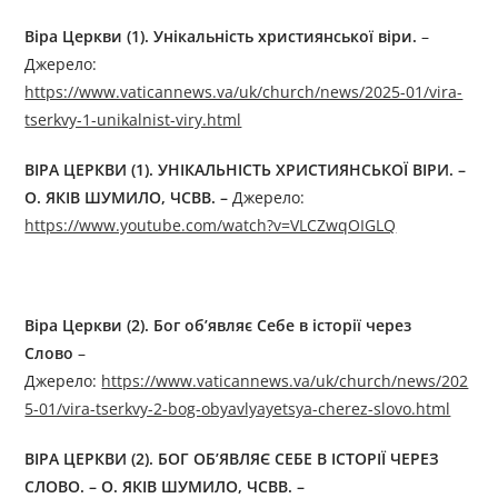
Віра Церкви (1). Унікальність християнської віри.
–
Джерелo:
https://www.vaticannews.va/uk/church/news/2025-01/vira-
tserkvy-1-unikalnist-viry.html
ВІРА ЦЕРКВИ (1). УНІКАЛЬНІСТЬ ХРИСТИЯНСЬКОЇ ВІРИ. –
О. ЯКІВ ШУМИЛО, ЧСВВ. –
Джерелo:
https://www.youtube.com/watch?v=VLCZwqOIGLQ
Віра Церкви (2). Бог об’являє Себе в історії через
Слово
–
Джерелo:
https://www.vaticannews.va/uk/church/news/202
5-01/vira-tserkvy-2-bog-obyavlyayetsya-cherez-slovo.html
ВІРА ЦЕРКВИ (2). БОГ ОБ’ЯВЛЯЄ СЕБЕ В ІСТОРІЇ ЧЕРЕЗ
СЛОВО. – О. ЯКІВ ШУМИЛО, ЧСВВ. –