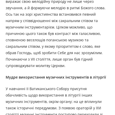
виражає свою мелодійну природу не лише через
звучання, а й формуючи мелодію в ритмі Божого слова.
Ось так на зорі християнства встановився певний
напрям у співвідношенні між сакральним співом та
музичним інструментарієм. Цілком можливо, що
причиною цього також був контраст між галасливою,
сповненою веселощів поганською музикою та
сакральним співом, у якому пріоритетом є слово, яке
обрав Господь, щоб зробити Себе для нас зрозумілим.
Починаючи з VII століття, лише орган був гідний
супроводжувати молитву Церкви.
Мудре використання музичних інструментів в літургії
У навчанні ІІ Ватиканського Собору присутня
обачливість щодо використання в літургії інших
музичних інструментів, окрім органу; на це вплинули
також історичні передумови. З появою ораторій у XVI
столітті музичні інструменти поступово переходили зі