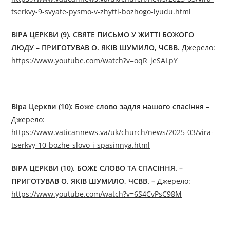
tserkvy-9-svyate-pysmo-v-zhytti-bozhogo-lyudu.html
ВІРА ЦЕРКВИ (9). СВЯТЕ ПИСЬМО У ЖИТТІ БОЖОГО
ЛЮДУ – ПРИГОТУВАВ О. ЯКІВ ШУМИЛО, ЧСВВ
.
Джерелo:
https://www.youtube.com/watch?v=oqR_jeSALpY
Віра Церкви (10): Боже слово задля нашого спасіння –
Джерелo:
https://www.vaticannews.va/uk/church/news/2025-03/vira-
tserkvy-10-bozhe-slovo-i-spasinnya.html
ВІРА ЦЕРКВИ (10). БОЖЕ СЛОВО ТА СПАСІННЯ. –
ПРИГОТУВАВ О. ЯКІВ ШУМИЛО, ЧСВВ.
–
Джерелo:
https://www.youtube.com/watch?v=6S4CvPsC98M