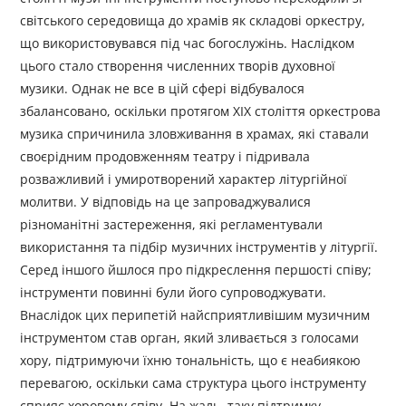
світського середовища до храмів як складові оркестру,
що використовувався під час богослужінь. Наслідком
цього стало створення численних творів духовної
музики. Однак не все в цій сфері відбувалося
збалансовано, оскільки протягом XIX століття оркестрова
музика спричинила зловживання в храмах, які ставали
своєрідним продовженням театру і підривала
розважливий і умиротворений характер літургійної
молитви. У відповідь на це запроваджувалися
різноманітні застереження, які регламентували
використання та підбір музичних інструментів у літургії.
Серед іншого йшлося про підкреслення першості співу;
інструменти повинні були його супроводжувати.
Внаслідок цих перипетій найсприятливішим музичним
інструментом став орган, який зливається з голосами
хору, підтримуючи їхню тональність, що є неабиякою
перевагою, оскільки сама структура цього інструменту
сприяє хоровому співу. На жаль, таку підтримку