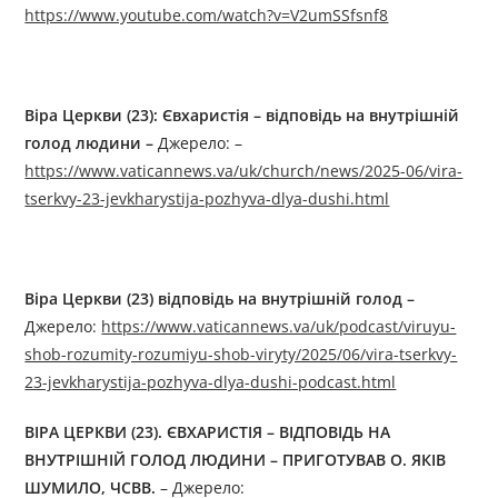
https://www.youtube.com/watch?v=V2umSSfsnf8
Віра Церкви (23): Євхаристія – відповідь на внутрішній
голод людини –
Джерелo: –
https://www.vaticannews.va/uk/church/news/2025-06/vira-
tserkvy-23-jevkharystija-pozhyva-dlya-dushi.html
Віра Церкви (23) відповідь на внутрішній голод –
Джерелo:
https://www.vaticannews.va/uk/podcast/viruyu-
shob-rozumity-rozumiyu-shob-viryty/2025/06/vira-tserkvy-
23-jevkharystija-pozhyva-dlya-dushi-podcast.html
ВІРА ЦЕРКВИ (23). ЄВХАРИСТІЯ – ВІДПОВІДЬ НА
ВНУТРІШНІЙ ГОЛОД ЛЮДИНИ – ПРИГОТУВАВ О. ЯКІВ
ШУМИЛО, ЧСВВ.
– Джерелo: