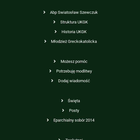
Abp Swiatosław Szewczuk
Struktura UKGK
Historia UKGK
Młodzież Greckokatolicka
Możesz pomóc
Potrzebuję modlitwy
Dodaj wiadomość
Święta
Posty
Eparchialny sobór 2014