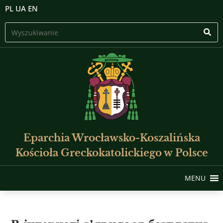
PL
UA
EN
Eparchia Wrocławsko-Koszalińska
Kościoła Greckokatolickiego w Polsce
MENU