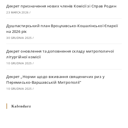
Декрет призначення нових членів Комісії зі Справ Родин
23 MARCA 2026
/
Душпастирський план Вроцлавсько-Кошалінської Єпархії
на 2026 рік
30 GRUDNIA 2025
/
Декрет оновлення та доповнення складу митрополичої
літургійної комісії
10 GRUDNIA 2025
/
Декрет „Норми щодо вживання священичих риз у
Перемисько-Варшавській Митрополії”
10 GRUDNIA 2025
/
Декрет про відзначення Великодня і всіх рухомих свят за
Kalendarz
григоріанським календарем
10 GRUDNIA 2025
/
Декрет проголошення та оприлюдення постанов Синоду