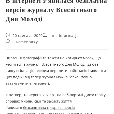
В інтернеті з’явилася безплатна
версія журналу Всесвітнього
Дня Молоді
20 czerwca 2020
Inne informacje
0 Komentarzy
Численні фотографії та тексти на чотирьох мовах, що
містяться в журналі Всесвітнього Дня Молоді, дають
змогу всім зацікавленим пережити найцікавіші моменти
цих подій: від тепер журнал можна безкоштовно
завантажити в інтернеті.
У четвер, 18 червня 2020 р., на веб-порталі Дикастерії у
справах мирян, сім’ї та захисту життя
з’явилася
безкоштовна цифрова версія
журналу
Всесвітнього Дня Молоді – Панама 2019.