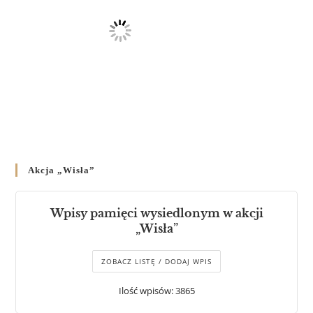
Akcja „Wisła”
Wpisy pamięci wysiedlonym w akcji
„Wisła”
ZOBACZ LISTĘ / DODAJ WPIS
Ilość wpisów: 3865