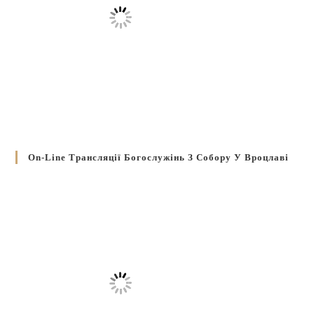
On-Line Трансляції Богослужінь З Собору У Вроцлаві