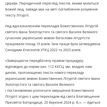
Церкви. Періодичний перегляд текстів, якими молиться
Божий люд, завжди має на меті поглиблення розуміння
тексту Літургії.
Над вдосконаленням перекладів Божественних Літургій
святого Івана Золотоустого та святого Василія Великого
сучасною українською мовою богослови-літургісти
працювали понад 10 років. Їхня праця була затверджена
Синодами Єпископів УГКЦ 2022 та 2023 років.
«Завершуючи передбачену правом процедуру,
відповідно до норми кан. 112 ККСЦ, ми, владою нам
даною, проголошуємо тексти нового перекладу
українською мовою Божественних Літургій святого Івана
Золотоустого та святого Василія Великого
і постановляємо розпочати звершення Божественної
Літургії згідно з цим перекладом від свята Благовіщення
Пресвятої Богородиця, 25 березня 2024 р. Б.», — йдеться