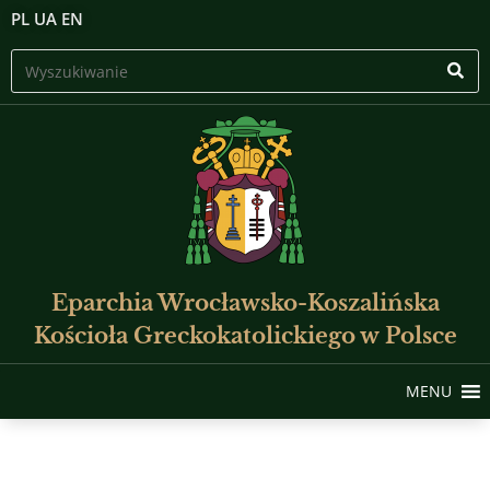
PL
UA
EN
Eparchia Wrocławsko-Koszalińska
Kościoła Greckokatolickiego w Polsce
MENU