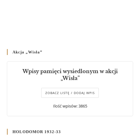
Akcja „Wisła”
Wpisy pamięci wysiedlonym w akcji
„Wisła”
ZOBACZ LISTĘ / DODAJ WPIS
Ilość wpisów: 3865
HOLODOMOR 1932-33