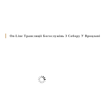
On-Line Трансляції Богослужінь З Собору У Вроцлаві