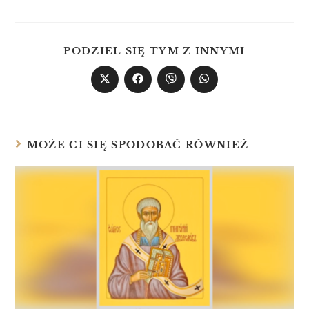
PODZIEL SIĘ TYM Z INNYMI
MOŻE CI SIĘ SPODOBAĆ RÓWNIEŻ