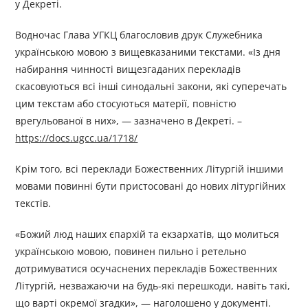
у Декреті.
Водночас Глава УГКЦ благословив друк Служебника
українською мовою з вищевказаними текстами. «Із дня
набирання чинності вищезгаданих перекладів
скасовуються всі інші синодальні закони, які суперечать
цим текстам або стосуються матерії, повністю
врегульованої в них», — зазначено в Декреті. –
https://docs.ugcc.ua/1718/
Крім того, всі переклади Божественних Літургій іншими
мовами повинні бути пристосовані до нових літургійних
текстів.
«Божий люд наших єпархій та екзархатів, що молиться
українською мовою, повинен пильно і ретельно
дотримуватися осучаснених перекладів Божественних
Літургій, незважаючи на будь-які перешкоди, навіть такі,
що варті окремої згадки», — наголошено у документі.