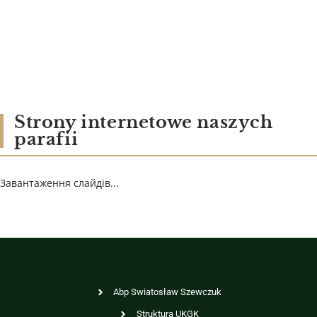
Strony internetowe naszych
parafii
Завантаження слайдів...
Abp Swiatosław Szewczuk
Struktura UKGK