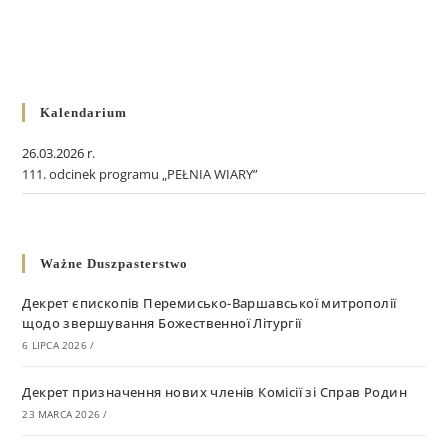
Kalendarium
26.03.2026 r.
111. odcinek programu „PEŁNIA WIARY”
Ważne Duszpasterstwo
Декрет єпископів Перемисько-Варшавської митрополії
щодо звершування Божественної Літургії
6 LIPCA 2026
/
Декрет призначення нових членів Комісії зі Справ Родин
23 MARCA 2026
/