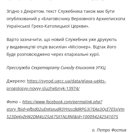
Згідно з Декретом, текст Служебника також має бути
опублікований у «Благовіснику Верховного Архиєпископа
Української Греко-Католицької Церкви».
Варто зазначити, що новий Служебник уже друкують
у видавництві отців василіан «Місіонер». Відтак його
буде розповсюджено через єпархіальні курії.
Пресслужба Секретаріату Синоду Єпископів УГКЦ
Джерелo:
https://synod.ugcc.ua/data/glava-ugkts-
progolosyv-novyy-sluzhebnyk-13974/
Фото –
https://www.facebook.com/permalink.php?
story_fbid=pfbid02uEnKseudR3YHzccBdRPG3i7EAa3QcE7E5sjVm
523Dq6yZeW2DM4U25z67SX1NLRNl&id=100094242541075
о. Петро Фостик