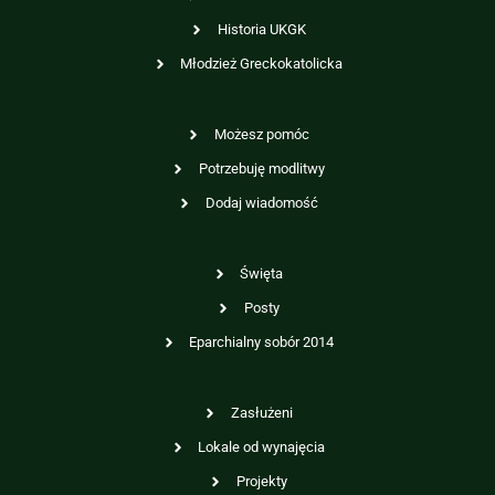
Historia UKGK
Młodzież Greckokatolicka
Możesz pomóc
Potrzebuję modlitwy
Dodaj wiadomość
Święta
Posty
Eparchialny sobór 2014
Zasłużeni
Lokale od wynajęcia
Projekty