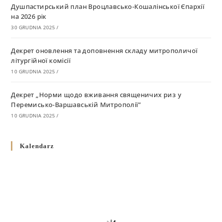
Душпастирський план Вроцлавсько-Кошалінської Єпархії
на 2026 рік
30 GRUDNIA 2025
/
Декрет оновлення та доповнення складу митрополичої
літургійної комісії
10 GRUDNIA 2025
/
Декрет „Норми щодо вживання священичих риз у
Перемисько-Варшавській Митрополії”
10 GRUDNIA 2025
/
Декрет про відзначення Великодня і всіх рухомих свят за
Kalendarz
григоріанським календарем
10 GRUDNIA 2025
/
Декрет проголошення та оприлюдення постанов Синоду
Єпископів УГКЦ як зобов’язуючі на території
Вроцлавсько-Кошалінської Єпархії
5 LISTOPADA 2025
/