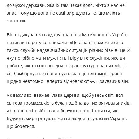
до чужої держави. Яка їх там чекає доля, ніхто з нас не
знає, тому що вони не самі вирішують те, що мають
чинити».
Він подякував за віддану працю всім тим, кого в Україні
називають рятувальниками. «Це є наші пожежники, а
також служби надзвичайних ситуацій різних рівнів. Це ж
яку потрібно мати мужність і віру в те служіння, яке ви
робите, якщо кожного дня інфраструктура наших міст і
сіл бомбардується і знищується, а ці невтомні герої її
щодня невтомно і вперто відновлюють», – зауважив він.
Як важливо, вважає Глава Церкви, щоб увесь світ, вся
світова громадськість була подібна до тих рятувальників,
які наперекір війні відвойовують простір життя, які
будують мир і рятують життя людей в сучасній Україні,
що бореться.