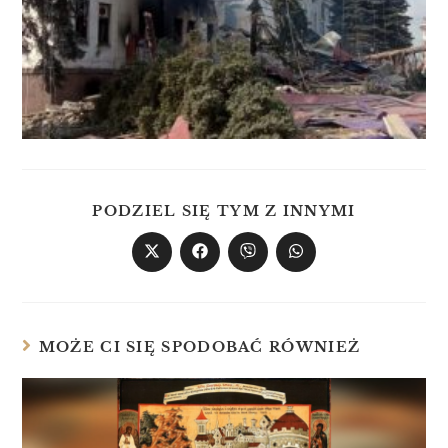
PODZIEL SIĘ TYM Z INNYMI
MOŻE CI SIĘ SPODOBAĆ RÓWNIEŻ