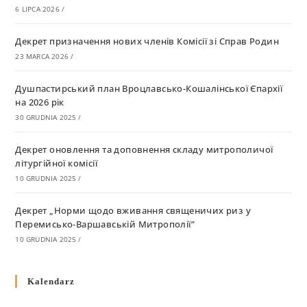
6 LIPCA 2026
/
Декрет призначення нових членів Комісії зі Справ Родин
23 MARCA 2026
/
Душпастирський план Вроцлавсько-Кошалінської Єпархії
на 2026 рік
30 GRUDNIA 2025
/
Декрет оновлення та доповнення складу митрополичої
літургійної комісії
10 GRUDNIA 2025
/
Декрет „Норми щодо вживання священичих риз у
Перемисько-Варшавській Митрополії”
10 GRUDNIA 2025
/
Декрет про відзначення Великодня і всіх рухомих свят за
Kalendarz
григоріанським календарем
10 GRUDNIA 2025
/