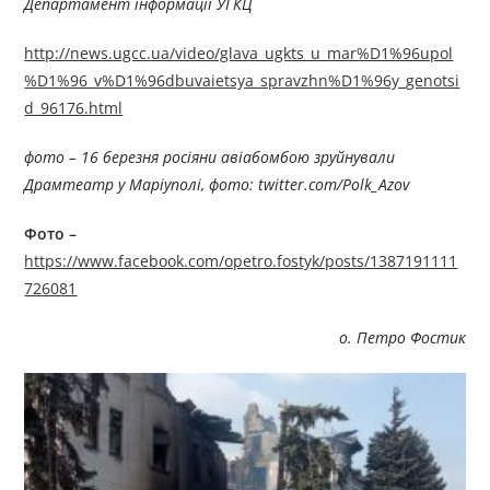
Департамент інформації УГКЦ
http://news.ugcc.ua/video/glava_ugkts_u_mar%D1%96upol
%D1%96_v%D1%96dbuvaietsya_spravzhn%D1%96y_genotsi
d_96176.html
фото –
16 березня росіяни авіабомбою зруйнували
Драмтеатр у Маріуполі, фото: twitter.com/Polk_Azov
Фото –
https://www.facebook.com/opetro.fostyk/posts/1387191111
726081
о. Петро Фостик