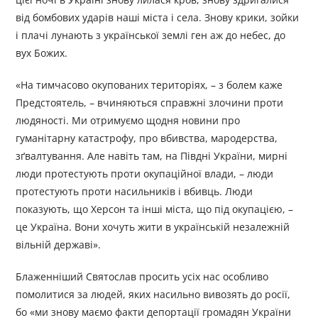
від бомбових ударів наші міста і села. Знову крики, зойки
і плачі лунають з української землі ген аж до небес, до
вух Божих.
«На тимчасово окупованих територіях, – з болем каже
Предстоятель, – вчиняються справжні злочини проти
людяності. Ми отримуємо щодня новини про
гуманітарну катастрофу, про вбивства, мародерства,
зґвалтування. Але навіть там, на Півдні України, мирні
люди протестують проти окупаційної влади, – люди
протестують проти насильників і вбивць. Люди
показують, що Херсон та інші міста, що під окупацією, –
це Україна. Вони хочуть жити в українській незалежній
вільній державі».
Блаженніший Святослав просить усіх нас особливо
помолитися за людей, яких насильно вивозять до росії,
бо «ми знову маємо факти депортації громадян України