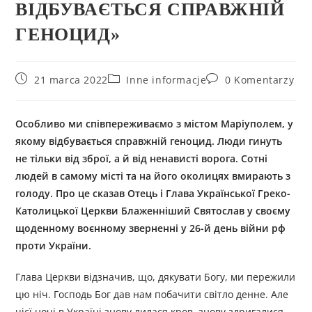
ВІДБУВАЄТЬСЯ СПРАВЖНІЙ
ГЕНОЦИД»
21 marca 2022
Inne informacje
0 Komentarzy
Особливо ми співпереживаємо з містом Маріуполем, у
якому відбувається справжній геноцид. Люди гинуть
не тільки від зброї, а й від ненависті ворога. Сотні
людей в самому місті та на його околицях вмирають з
голоду. Про це сказав Отець і Глава Української Греко-
Католицької Церкви Блаженніший Святослав у своєму
щоденному воєнному зверненні у 26-й день війни рф
проти України.
Глава Церкви відзначив, що, дякувати Богу, ми пережили
цю ніч. Господь Бог дав нам побачити світло денне. Але
цієї ночі в Україні знову лилася кров, знову здригалися