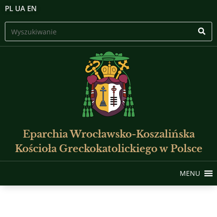
PL
UA
EN
Eparchia Wrocławsko-Koszalińska
Kościoła Greckokatolickiego w Polsce
MENU