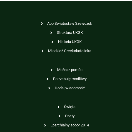
Abp Swiatosław Szewczuk
Struktura UKGK
Historia UKGK
Młodzież Greckokatolicka
Możesz pomóc
Potrzebuję modlitwy
Dodaj wiadomość
Święta
Posty
Eparchialny sobór 2014