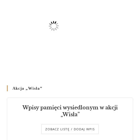
Akcja „Wisła”
Wpisy pamięci wysiedlonym w akcji
„Wisła”
ZOBACZ LISTĘ / DODAJ WPIS