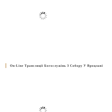
On-Line Трансляції Богослужінь З Собору У Вроцлаві