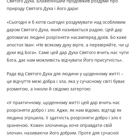
Святого Духа, Блаженніший продовжив роздуми про
природу Святого Духа і його дари:
«Сьогодні я б хотів сьогодні роздумувати над особливим
даром Святого Духа, який називається радою. Цей дар
допомагає людині розрізняти насамперед духів. Бо каже
апостол Іван: «Не всякому духу вірте, а перевіряйте, чи ці
духи від Бога». Саме цей дар Духа Святого вчить нас чути
Бога, дає нам можливість відчувати Його присутність».
Рада від Святого Духа для людини у щоденному житті –
це відчуття межі добра і зла, яка у сучасному світі буває
розмитою, а інколи й свідомо затертою:
«У практичному, щоденному житті цей дар вчить нас
розрізняти добро і зло. Адже, як нам відомо, відтоді як
людина згрішила, її здатність розрізняти добро і зло є
зраненою. Кожен злочинець хоче оправдати свій
злочин, називаючи його добрим. Проте для сучасної