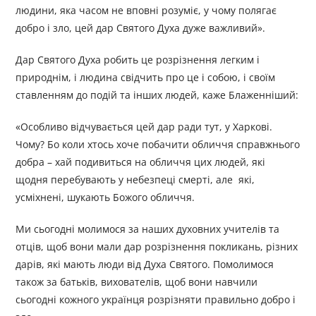
людини, яка часом не вповні розуміє, у чому полягає
добро і зло, цей дар Святого Духа дуже важливий».
Дар Святого Духа робить це розрізнення легким і
природнім, і людина свідчить про це і собою, і своїм
ставленням до подій та інших людей, каже Блаженніший:
«Особливо відчувається цей дар ради тут, у Харкові.
Чому? Бо коли хтось хоче побачити обличчя справжнього
добра – хай подивиться на обличчя цих людей, які
щодня перебувають у небезпеці смерті, але які,
усміхнені, шукають Божого обличчя.
Ми сьогодні молимося за наших духовних учителів та
отців, щоб вони мали дар розрізнення покликань, різних
дарів, які мають люди від Духа Святого. Помолимося
також за батьків, вихователів, щоб вони навчили
сьогодні кожного українця розрізняти правильно добро і