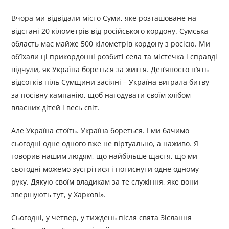
Вчора ми відвідали місто Суми, яке розташоване на
відстані 20 кілометрів від російського кордону. Сумська
область має майже 500 кілометрів кордону з росією. Ми
об’їхали ці прикордонні розбиті села та містечка і справді
відчули, як Україна бореться за життя. Дев’яносто п’ять
відсотків піль Сумщини засіяні – Україна виграла битву
за посівну кампанію, щоб нагодувати своїм хлібом
власних дітей і весь світ.
Але Україна стоїть. Україна бореться. І ми бачимо
сьогодні одне одного вже не віртуально, а наживо. Я
говорив нашим людям, що найбільше щастя, що ми
сьогодні можемо зустрітися і потиснути одне одному
руку. Дякую своїм владикам за те служіння, яке вони
звершують тут, у Харкові».
Сьогодні, у четвер, у тиждень після свята Зіслання