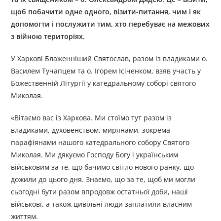
щоб побачити одне одного, візити-питання, чим і як
допомогти і послужити тим, хто перебуває на межових
з війною територіях.
У Харкові Блаженніший Святослав, разом із владиками о.
Василем Тучапцем та о. Ігорем Ісіченком, взяв участь у
Божественній Літургії у катедральному соборі святого
Миколая.
«Вітаємо вас із Харкова. Ми стоїмо тут разом із
владиками, духовенством, мирянами, зокрема
парафіянами нашого катедрального собору Святого
Миколая. Ми дякуємо Господу Богу і українським
військовим за те, що бачимо світло нового ранку, що
дожили до цього дня. Знаємо, що за те, щоб ми могли
сьогодні бути разом впродовж остатньої доби, наші
військові, а також цивільні люди заплатили власним
життям.