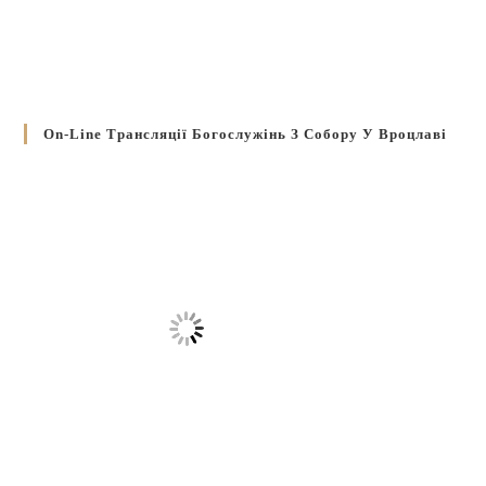
On-Line Трансляції Богослужінь З Собору У Вроцлаві