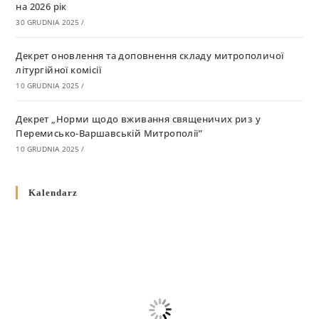
на 2026 рік
30 GRUDNIA 2025
/
Декрет оновлення та доповнення складу митрополичої
літургійної комісії
10 GRUDNIA 2025
/
Декрет „Норми щодо вживання священичих риз у
Перемисько-Варшавській Митрополії”
10 GRUDNIA 2025
/
Декрет про відзначення Великодня і всіх рухомих свят за
Kalendarz
григоріанським календарем
10 GRUDNIA 2025
/
Декрет проголошення та оприлюдення постанов Синоду
Єпископів УГКЦ як зобов’язуючі на території
Вроцлавсько-Кошалінської Єпархії
5 LISTOPADA 2025
/