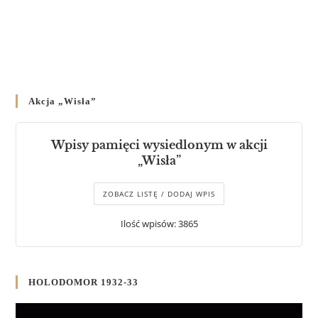
Akcja „Wisła”
Wpisy pamięci wysiedlonym w akcji
„Wisła”
ZOBACZ LISTĘ / DODAJ WPIS
Ilość wpisów: 3865
HOLODOMOR 1932-33