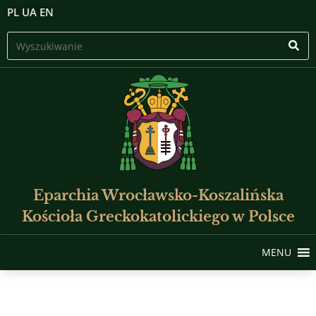
PL
UA
EN
Eparchia Wrocławsko-Koszalińska
Kościoła Greckokatolickiego w Polsce
MENU