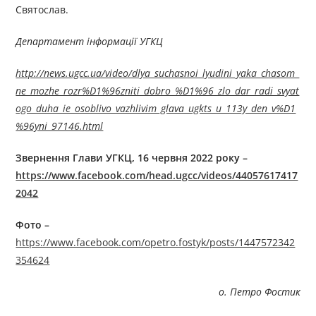
Святослав.
Департамент інформації УГКЦ
http://news.ugcc.ua/video/dlya_suchasnoi_lyudini_yaka_chasom_
ne_mozhe_rozr%D1%96zniti_dobro_%D1%96_zlo_dar_radi_svyat
ogo_duha_ie_osoblivo_vazhlivim_glava_ugkts_u_113y_den_v%D1
%96yni_97146.html
Звернення Глави УГКЦ, 16
червня
2022 року –
https://www.facebook.com/head.ugcc/videos/44057617417
2042
Фото –
https://www.facebook.com/opetro.fostyk/posts/1447572342
354624
о. Петро Фостик