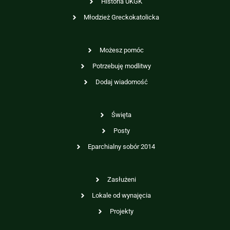
Historia UKGK
Młodzież Greckokatolicka
Możesz pomóc
Potrzebuję modlitwy
Dodaj wiadomość
Święta
Posty
Eparchialny sobór 2014
Zasłużeni
Lokale od wynajęcia
Projekty