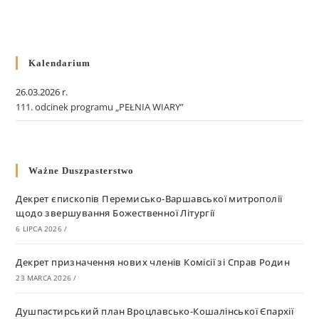
Kalendarium
26.03.2026 r.
111. odcinek programu „PEŁNIA WIARY”
Ważne Duszpasterstwo
Декрет єпископів Перемисько-Варшавської митрополії
щодо звершування Божественної Літургії
6 LIPCA 2026
/
Декрет призначення нових членів Комісії зі Справ Родин
23 MARCA 2026
/
Душпастирський план Вроцлавсько-Кошалінської Єпархії