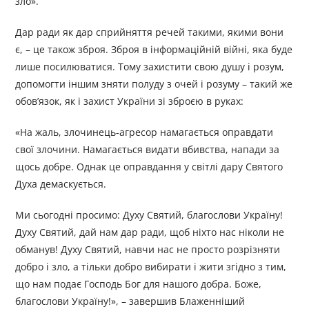
зло».
Дар ради як дар сприйняття речей такими, якими вони
є, – це також зброя. Зброя в інформаційній війні, яка буде
лише посилюватися. Тому захистити свою душу і розум,
допомогти іншим зняти полуду з очей і розуму – такий же
обов’язок, як і захист України зі зброєю в руках:
«На жаль, злочинець-агресор намагається оправдати
свої злочини. Намагається видати вбивства, напади за
щось добре. Однак це оправдання у світлі дару Святого
Духа демаскується.
Ми сьогодні просимо: Духу Святий, благослови Україну!
Духу Святий, дай нам дар ради, щоб ніхто нас ніколи не
обманув! Духу Святий, навчи нас не просто розрізняти
добро і зло, а тільки добро вибирати і жити згідно з тим,
що нам подає Господь Бог для нашого добра. Боже,
благослови Україну!», – завершив Блаженніший