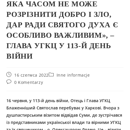
ЯКА ЧАСОМ НЕ МОЖЕ
РОЗРІЗНИТИ ДОБРО І ЗЛО,
ДАР РАДИ СВЯТОГО ДУХА Є
ОСОБЛИВО ВАЖЛИВИМ», –
ГЛАВА УГКЦ У 113-Й ДЕНЬ
ВІЙНИ
16 czerwca 2022
Inne informacje
0 Komentarzy
16 червня, у 113-й день війни, Отець і Глава УГКЦ
Блаженніший Святослав перебуває у Харкові. Вчора з
душпастирським візитом відвідав Суми, де зустрічався
із представниками української влади та вірними УГКЦ
та їх священиком – о. Олександром Дядею. Це – візити,