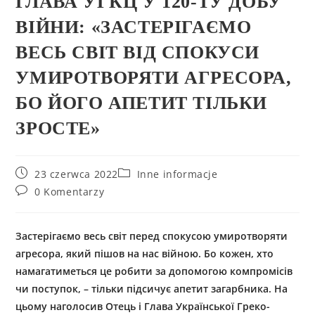
ГЛАВА УГКЦ У 120-ТУ ДОБУ
ВІЙНИ: «ЗАСТЕРІГАЄМО
ВЕСЬ СВІТ ВІД СПОКУСИ
УМИРОТВОРЯТИ АГРЕСОРА,
БО ЙОГО АПЕТИТ ТІЛЬКИ
ЗРОСТЕ»
23 czerwca 2022
Inne informacje
0 Komentarzy
Застерігаємо весь світ перед спокусою умиротворяти
агресора, який пішов на нас війною. Бо кожен, хто
намагатиметься це робити за допомогою компромісів
чи поступок, – тільки підсичує апетит загарбника. На
цьому наголосив Отець і Глава Української Греко-