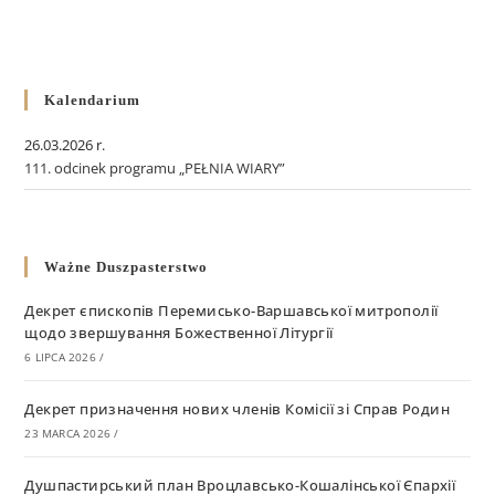
Kalendarium
26.03.2026 r.
111. odcinek programu „PEŁNIA WIARY”
Ważne Duszpasterstwo
Декрет єпископів Перемисько-Варшавської митрополії
щодо звершування Божественної Літургії
6 LIPCA 2026
/
Декрет призначення нових членів Комісії зі Справ Родин
23 MARCA 2026
/
Душпастирський план Вроцлавсько-Кошалінської Єпархії