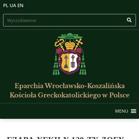
PL
UA
EN
Eparchia Wrocławsko-Koszalińska
Kościoła Greckokatolickiego w Polsce
MENU