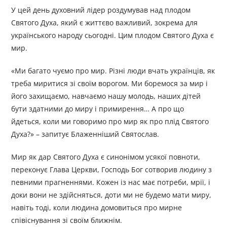
У цей день духовний лідер роздумував над плодом
Святого Духа, який є життєво важливий, зокрема для
українського народу сьогодні. Цим плодом Святого Духа є
мир.
«Ми багато чуємо про мир. Різні люди вчать українців, як
треба миритися зі своїм ворогом. Ми боремося за мир і
його захищаємо, навчаємо нашу молодь, наших дітей
бути здатними до миру і примирення… А про що
йдеться, коли ми говоримо про мир як про плід Святого
Духа?» – запитує Блаженніший Святослав.
Мир як дар Святого Духа є синонімом усякої повноти,
переконує Глава Церкви, Господь Бог сотворив людину з
певними прагненнями. Кожен із нас має потреби, мрії, і
доки вони не здійсняться, доти ми не будемо мати миру,
навіть тоді, коли людина домовиться про мирне
співіснування зі своїм ближнім.