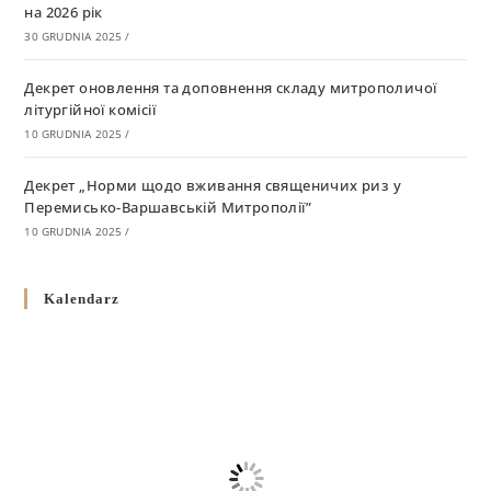
на 2026 рік
30 GRUDNIA 2025
/
Декрет оновлення та доповнення складу митрополичої
літургійної комісії
10 GRUDNIA 2025
/
Декрет „Норми щодо вживання священичих риз у
Перемисько-Варшавській Митрополії”
10 GRUDNIA 2025
/
Декрет про відзначення Великодня і всіх рухомих свят за
Kalendarz
григоріанським календарем
10 GRUDNIA 2025
/
Декрет проголошення та оприлюдення постанов Синоду
Єпископів УГКЦ як зобов’язуючі на території
Вроцлавсько-Кошалінської Єпархії
5 LISTOPADA 2025
/