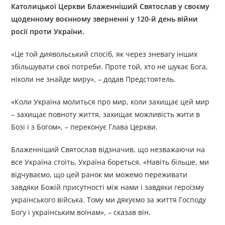
Католицької Церкви Блаженніший Святослав у своєму
щоденному воєнному зверненні у 120-й день війни
росії проти України.
«Це той диявольський спосіб, як через зневагу інших
збільшувати свої потреби. Проте той, хто не шукає Бога,
ніколи не знайде миру», – додав Предстоятель.
«Коли Україна молиться про мир, коли захищає цей мир
– захищає повноту життя, захищає можливість жити в
Бозі і з Богом», – переконує Глава Церкви.
Блаженніший Святослав відзначив, що незважаючи на
все Україна стоїть, Україна бореться. «Навіть більше, ми
відчуваємо, що цей ранок ми можемо переживати
завдяки Божій присутності між нами і завдяки героїзму
українського війська. Тому ми дякуємо за життя Господу
Богу і українським воїнам», – сказав він.