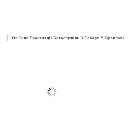
On-Line Трансляції Богослужінь З Собору У Вроцлаві