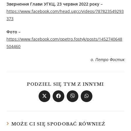
Звернення Глави УГКЦ, 2
3 червня
2022 року –
https://www.facebook.com/head.ugcc/videos/787823549293
373
Фото –
https://www.facebook.com/opetro.fostyk/posts/1452740648
504460
о. Петро Фостик
PODZIEL SIĘ TYM Z INNYMI
MOŻE CI SIĘ SPODOBAĆ RÓWNIEŻ