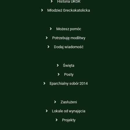
Historia UKGK
Młodzież Greckokatolicka
Możesz pomóc
Potrzebuję modlitwy
Dodaj wiadomość
Święta
Posty
Eparchialny sobór 2014
Zasłużeni
Lokale od wynajęcia
Projekty