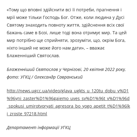
«Тому що вповні здійснити всі її потреби, прагнення і
мрії може тільки Господь Бог. Отже, коли людина у Дусі
Святому знаходить повноту життя, здійснення всіх свої
бажань саме в Бозі, лише тоді вона отримує мир. Та цей
мир потрібно ще сприйняти, зрозуміти, що, окрім Бога,
ніхто інший не може його нам дати», – вважає
Блаженніший Святослав.
Блаженніший Святослав у Чернігові, 20 квітня 2022 року,
фото: УГКЦ / Олександр Савранський
http://news.ugcc.ua/video/glava_ugkts_u_120tu_dobu_v%D1
%96yni_zaster%D1%96gaiemo_uves_sv%D1%96t_v%D1%96d
_spokusi_umirotvoryati_agresora_bo_yogo_apetit_t%D1%96lk
i_zroste_97218.html
Департамент інформації УГКЦ