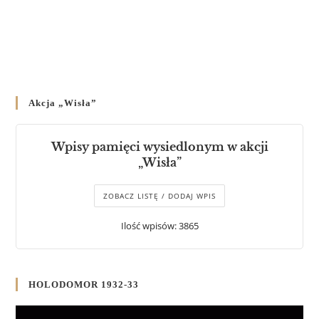
Akcja „Wisła”
Wpisy pamięci wysiedlonym w akcji
„Wisła”
ZOBACZ LISTĘ / DODAJ WPIS
Ilość wpisów: 3865
HOLODOMOR 1932-33