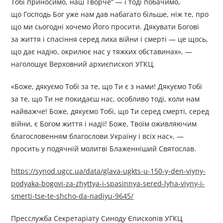
Тобі приносимо, наш Творче“ — і тоді побачимо,
що Господь Бог уже нам дав набагато більше, ніж те, про
що ми сьогодні хочемо Його просити. Дякувати Богові
за життя і спасіння серед лиха війни і смерті — це щось,
що дає надію, окрилює нас у тяжких обставинах», —
наголошує Верховний архиєпископ УГКЦ.
«Боже, дякуємо Тобі за те, що Ти є з нами! Дякуємо Тобі
за те, що Ти не покидаєш нас, особливо тоді, коли нам
найважче! Боже, дякуємо Тобі, що Ти серед смерті, серед
війни, є Богом життя і надії! Боже, Твоїм оживляючим
благословенням благослови Україну і всіх нас», —
просить у подячній молитві Блаженніший Святослав.
https://synod.ugcc.ua/data/glava-ugkts-u-150-y-den-viyny-
podyaka-bogovi-za-zhyttya-i-spasinnya-sered-lyha-viyny-i-
smerti-tse-te-shcho-da-nadiyu-9645/
Пресслужба Секретаріату Синоду Єпископів УГКЦ