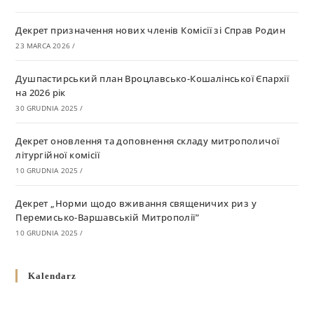
Декрет призначення нових членів Комісії зі Справ Родин
23 MARCA 2026
/
Душпастирський план Вроцлавсько-Кошалінської Єпархії
на 2026 рік
30 GRUDNIA 2025
/
Декрет оновлення та доповнення складу митрополичої
літургійної комісії
10 GRUDNIA 2025
/
Декрет „Норми щодо вживання священичих риз у
Перемисько-Варшавській Митрополії”
10 GRUDNIA 2025
/
Декрет про відзначення Великодня і всіх рухомих свят за
Kalendarz
григоріанським календарем
10 GRUDNIA 2025
/