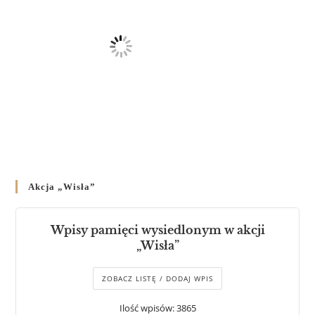
Akcja „Wisła”
Wpisy pamięci wysiedlonym w akcji
„Wisła”
ZOBACZ LISTĘ / DODAJ WPIS
Ilość wpisów: 3865