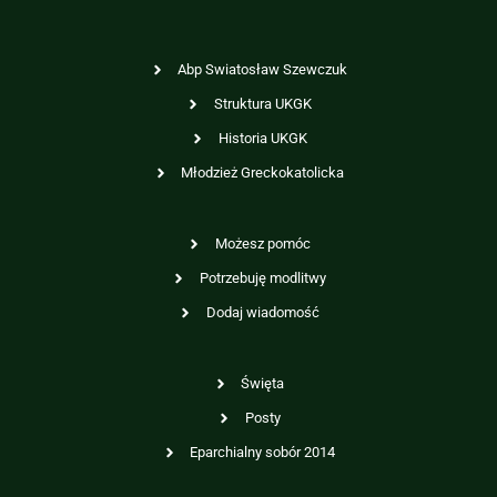
Abp Swiatosław Szewczuk
Struktura UKGK
Historia UKGK
Młodzież Greckokatolicka
Możesz pomóc
Potrzebuję modlitwy
Dodaj wiadomość
Święta
Posty
Eparchialny sobór 2014