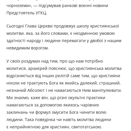
чорноземи», — підсумував ранкові воєнні новини
Предстоятель УГКЦ.
Сьогодні Глава Церкви продовжує школу християнської
молитви, яка, за його словами, є неодмінною умовою
здатності народу і людини перемагати у двобої з нашим
невидимим ворогом.
У своїх роздумах над тим, про що нам потрібно
молитися, архиєрей пояснює, що християнська молитва
відрізняється від інших релігій саме тим, що християни
ніколи не трактують Бога як якийсь далекий, страшний,
незнаний Абсолют і не намагаються Ним маніпулювати.
Ми знаємо, каже він, що різні окультні практики
намагаються за допомогою якихось чарівних
заклинань чи формул змусити Бога чинити волю
людини. Така поведінка чи навіть молитва людини
є неприйнятною для християн, святотатською.