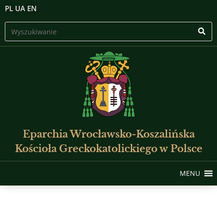
PL
UA
EN
Eparchia Wrocławsko-Koszalińska
Kościoła Greckokatolickiego w Polsce
MENU