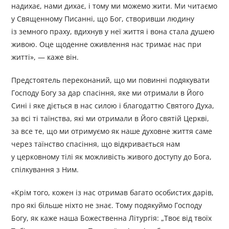
надихає, нами дихає, і тому ми можемо жити. Ми читаємо
у Священному Писанні, що Бог, створивши людину
із земного праху, вдихнув у неї життя і вона стала душею
живою. Оце щоденне оживлення нас тримає нас при
житті», — каже він.
Предстоятель переконаний, що ми повинні подякувати
Господу Богу за дар спасіння, яке ми отримали в Його
Сині і яке діється в нас силою і благодаттю Святого Духа,
за всі ті таїнства, які ми отримали в Його святій Церкві,
за все те, що ми отримуємо як наше духовне життя саме
через таїнство спасіння, що відкривається нам
у церковному тілі як можливість живого доступу до Бога,
спілкування з Ним.
«Крім того, кожен із нас отримав багато особистих дарів,
про які більше ніхто не знає. Тому подякуймо Господу
Богу, як каже наша Божественна Літургія: „Твоє від твоїх