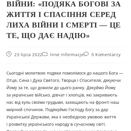
ВІЙНИ: «ПОДЯКА БОГОВІ ЗА
ЖИТТЯ І СПАСІННЯ СЕРЕД
ЛИХА ВІЙНИ І СМЕРТІ — ЦЕ
ТЕ, ЩО ДАЄ НАДІЮ»
23 lipca 2022
Inne informacje
0 Komentarzy
Сьогодні молитвою подяки помолімося до нашого Бога —
Отця, Сина і Духа Святого, Творця і Спасителя, дякуючи
Йому за те, що дожили до цього ранку. Дякуймо Йому
за українське військо, дівчат і хлопців, які закривають
нас від куль своїми грудьми, захищають на фронті наш
мирний спочинок. Подякуймо Господу Богу за дар
Української Держави, яка є необхідною умовою життя
і розвитку українського народу в сучасному світі.