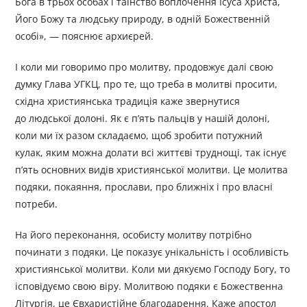
Бога в трьох особах і таїнство воплочення Ісуса Христа,
Його Божу та людську природу, в одній Божественній
особі», — пояснює архиєрей.
І коли ми говоримо про молитву, продовжує далі свою
думку Глава УГКЦ, про те, що треба в молитві просити,
східна християнська традиція каже звернутися
до людської долоні. Як є п’ять пальців у нашій долоні,
коли ми їх разом складаємо, щоб зробити потужний
кулак, яким можна долати всі життєві труднощі, так існує
п’ять основних видів християнської молитви. Це молитва
подяки, покаяння, прослави, про ближніх і про власні
потреби.
На його переконання, особисту молитву потрібно
починати з подяки. Це показує унікальність і особливість
християнської молитви. Коли ми дякуємо Господу Богу, то
ісповідуємо свою віру. Молитвою подяки є Божественна
Літургія, це Євхаристійне благодарення. Каже апостол