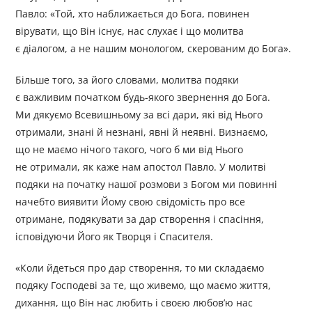
Павло: «Той, хто наближається до Бога, повинен
вірувати, що Він існує, нас слухає і що молитва
є діалогом, а не нашим монологом, скерованим до Бога».
Більше того, за його словами, молитва подяки
є важливим початком будь-якого звернення до Бога.
Ми дякуємо Всевишньому за всі дари, які від Нього
отримали, знані й незнані, явні й неявні. Визнаємо,
що не маємо нічого такого, чого б ми від Нього
не отримали, як каже нам апостол Павло. У молитві
подяки на початку нашої розмови з Богом ми повинні
начебто виявити Йому свою свідомість про все
отримане, подякувати за дар створення і спасіння,
ісповідуючи Його як Творця і Спасителя.
«Коли йдеться про дар створення, то ми складаємо
подяку Господеві за те, що живемо, що маємо життя,
дихання, що Він нас любить і своєю любов’ю нас