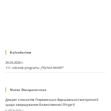
Kalendarium
26.03.2026 r.
111. odcinek programu „PEŁNIA WIARY”
Ważne Duszpasterstwo
Декрет єпископів Перемисько-Варшавської митрополії
щодо звершування Божественної Літургії
6 LIPCA 2026
/