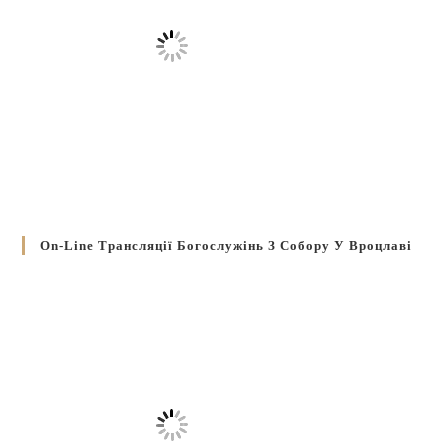
On-Line Трансляції Богослужінь З Собору У Вроцлаві