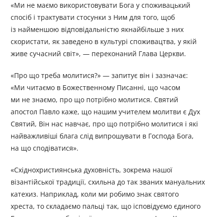
«Ми не маємо використовувати Бога у споживацький
спосіб і трактувати стосунки з Ним для того, щоб
із найменшою відповідальністю якнайбільше з них
скористати, як заведено в культурі споживацтва, у якій
живе сучасний світ», — переконаний Глава Церкви.
«Про що треба молитися?» — запитує він і зазначає:
«Ми читаємо в Божественному Писанні, що часом
ми не знаємо, про що потрібно молитися. Святий
апостол Павло каже, що нашим учителем молитви є Дух
Святий, Він нас навчає, про що потрібно молитися і які
найважливіші блага слід випрошувати в Господа Бога,
на що сподіватися».
«Східнохристиянська духовність, зокрема нашої
візантійської традиції, схильна до так званих мануальних
катехиз. Наприклад, коли ми робимо знак святого
хреста, то складаємо пальці так, що ісповідуємо єдиного