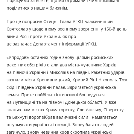
Подякуймо за все те, що ми отримали і чим покликані
поділитися з нашим ближнім.
Про це попросив Отець і Глава УГКЦ Блаженніший
Святослав у щоденному воєнному зверненні у 150-й день
війни Росії проти України, як про
це зазначає
Департамент інформації УГКЦ
.
«Упродовж останніх годин знову цілями російських
ракетних обстрілів стали два міста-мученики: Харків
на півночі України і Миколаїв на півдні. Ракетних ударів
зазнали міста Кропивницький, Кривий Ріг і Нікополь. Тож
схід і південь України палає. Здригається українська
земля. Проте найбільш інтенсивні бої ведуться
на Луганщині та на півночі Донецької області. У вже
знаних вам містах Краматорську, Слов’янську, Сіверську
та Бахмуті ворог зібрав величезні сили і намагається
штурмувати українські позиції. Знову багато людей
загинуло, знову невинна кров скропила українські