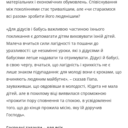
матеріальних і економічних обумовлень. Співіснування
між поколіннями стає тривалішим, але «чи стараємося
всі разом» зробити його людянішим?
«Для дідусів і бабусь важливою частиною їхнього
покликання є допомагати дітям виховувати їхній дітей.
Малеча вчиться сили лагідності та пошани до
уразливості: це незамінні уроки, які з дідусями й
бабусями легше надавати та отримувати. Дідусі й бабусі,
в свою чергу, вчаться, що лагідність і крихкість не є
лише знаком підупадання: для молоді вони є кроками, що
вчиняють людяним майбутнє», – сказав Папа,
зауваживши, що овдовівши в молодості, Юдита не мала
дітей, але в похилому віці виявилася спроможною
«прожити пору сповнення та спокою, в усвідомленні
того, що до кінця прожила місію, яку їй доручив
Господь».
Господні таланти – для всіх