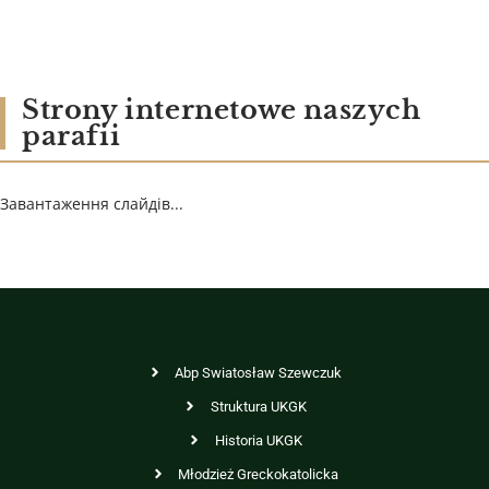
Strony internetowe naszych
parafii
Завантаження слайдів...
Abp Swiatosław Szewczuk
Struktura UKGK
Historia UKGK
Młodzież Greckokatolicka