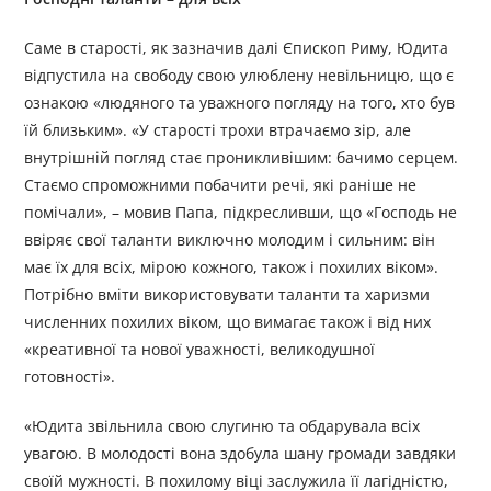
Саме в старості, як зазначив далі Єпископ Риму, Юдита
відпустила на свободу свою улюблену невільницю, що є
ознакою «людяного та уважного погляду на того, хто був
їй близьким». «У старості трохи втрачаємо зір, але
внутрішній погляд стає проникливішим: бачимо серцем.
Стаємо спроможними побачити речі, які раніше не
помічали», – мовив Папа, підкресливши, що «Господь не
ввіряє свої таланти виключно молодим і сильним: він
має їх для всіх, мірою кожного, також і похилих віком».
Потрібно вміти використовувати таланти та харизми
численних похилих віком, що вимагає також і від них
«креативної та нової уважності, великодушної
готовності».
«Юдита звільнила свою слугиню та обдарувала всіх
увагою. В молодості вона здобула шану громади завдяки
своїй мужності. В похилому віці заслужила її лагідністю,