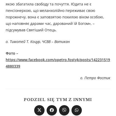
якою збагатила свободу та почуття. Юдита не є
пенсіонеркою, що меланхолійно переживає свою
порожнечу, вона є заповзятою похилою віком особою,
що наповняє дарами час, дарований їй Богом», –
підсумував Святіший Отець.
о. Тимотей Т. Коцур, ЧСВВ – Ватикан
Фото –
https://www.facebook.com/opetro.fostyk/posts/142231519
4880339
о. Петро Фостик
PODZIEL SIĘ TYM Z INNYMI