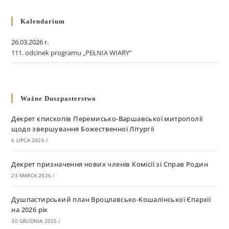
Kalendarium
26.03.2026 r.
111. odcinek programu „PEŁNIA WIARY”
Ważne Duszpasterstwo
Декрет єпископів Перемисько-Варшавської митрополії
щодо звершування Божественної Літургії
6 LIPCA 2026
/
Декрет призначення нових членів Комісії зі Справ Родин
23 MARCA 2026
/
Душпастирський план Вроцлавсько-Кошалінської Єпархії
на 2026 рік
30 GRUDNIA 2025
/