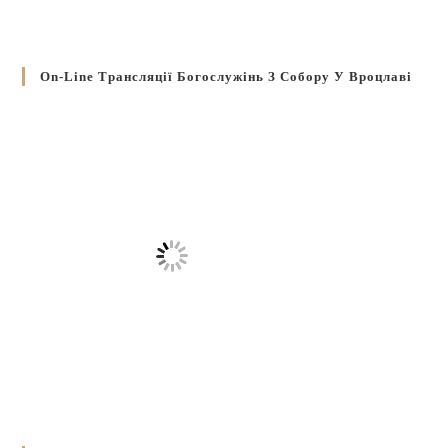
On-Line Трансляції Богослужінь З Собору У Вроцлаві