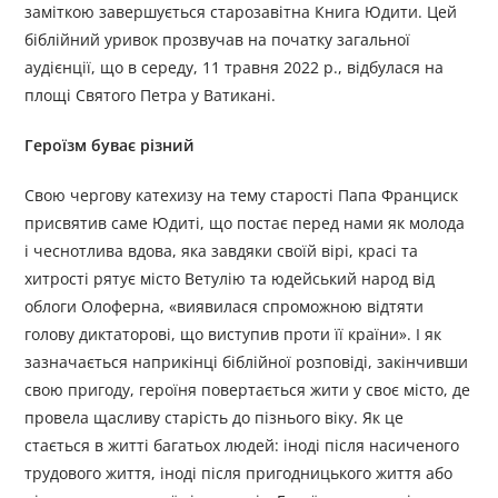
заміткою завершується старозавітна Книга Юдити. Цей
біблійний уривок прозвучав на початку загальної
аудієнції, що в середу, 11 травня 2022 р., відбулася на
площі Святого Петра у Ватикані.
Героїзм буває різний
Свою чергову катехизу на тему старості Папа Франциск
присвятив саме Юдиті, що постає перед нами як молода
і чеснотлива вдова, яка завдяки своїй вірі, красі та
хитрості рятує місто Ветулію та юдейський народ від
облоги Олоферна, «виявилася спроможною відтяти
голову диктаторові, що виступив проти її країни». І як
зазначається наприкінці біблійної розповіді, закінчивши
свою пригоду, героїня повертається жити у своє місто, де
провела щасливу старість до пізнього віку. Як це
стається в житті багатьох людей: іноді після насиченого
трудового життя, іноді після пригодницького життя або