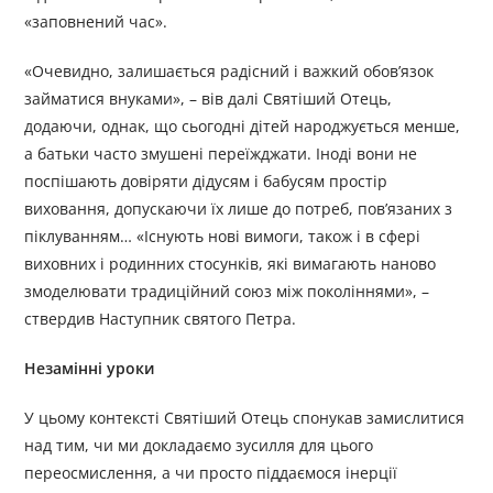
«заповнений час».
«Очевидно, залишається радісний і важкий обов’язок
займатися внуками», – вів далі Святіший Отець,
додаючи, однак, що сьогодні дітей народжується менше,
а батьки часто змушені переїжджати. Іноді вони не
поспішають довіряти дідусям і бабусям простір
виховання, допускаючи їх лише до потреб, пов’язаних з
піклуванням… «Існують нові вимоги, також і в сфері
виховних і родинних стосунків, які вимагають наново
змоделювати традиційний союз між поколіннями», –
ствердив Наступник святого Петра.
Незамінні уроки
У цьому контексті Святіший Отець спонукав замислитися
над тим, чи ми докладаємо зусилля для цього
переосмислення, а чи просто піддаємося інерції