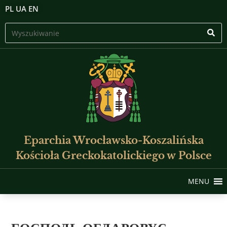
PL
UA
EN
Eparchia Wrocławsko-Koszalińska
Kościoła Greckokatolickiego w Polsce
MENU