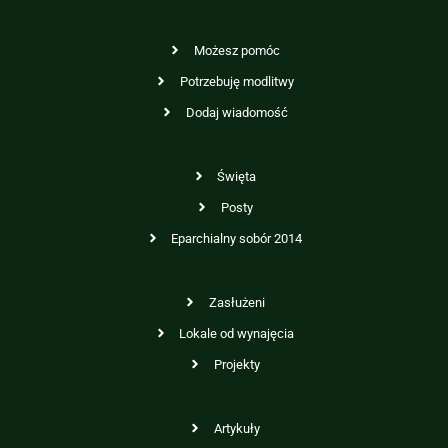
Możesz pomóc
Potrzebuję modlitwy
Dodaj wiadomość
Święta
Posty
Eparchialny sobór 2014
Zasłużeni
Lokale od wynajęcia
Projekty
Artykuły