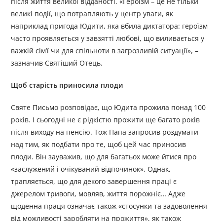
після життя великої відданості. «Героїзм – це не тільки
великі події, що потрапляють у центр уваги, як
наприклад пригода Юдити, яка вбила диктатора: героїзм
часто проявляється у завзятті любові, що виливається у
важкій сім’ї чи для спільноти в загрозливій ситуації», –
зазначив Святіший Отець.
Щоб старість приносила плоди
Святе Письмо розповідає, що Юдита прожила понад 100
років. І сьогодні не є рідкістю прожити ще багато років
після виходу на пенсію. Тож Папа запросив роздумати
над тим, як подбати про те, щоб цей час приносив
плоди. Він зауважив, що для багатьох може йтися про
«заслужений і очікуваний відпочинок». Однак,
трапляється, що для декого завершення праці є
джерелом тривоги, мовляв, життя порожніє… Адже
щоденна праця означає також «стосунки та задоволення
від можливості заробляти на прожиття», як також