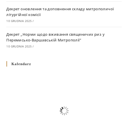
Декрет оновлення та доповнення складу митрополичої
літургійної комісії
10 GRUDNIA 2025
/
Декрет „Норми щодо вживання священичих риз у
Перемисько-Варшавській Митрополії”
10 GRUDNIA 2025
/
Декрет про відзначення Великодня і всіх рухомих свят за
Kalendarz
григоріанським календарем
10 GRUDNIA 2025
/
Декрет проголошення та оприлюдення постанов Синоду
Єпископів УГКЦ як зобов’язуючі на території
Вроцлавсько-Кошалінської Єпархії
5 LISTOPADA 2025
/
Душпастирський план Вроцлавсько-Кошалінської єпархії
на 2025 рік