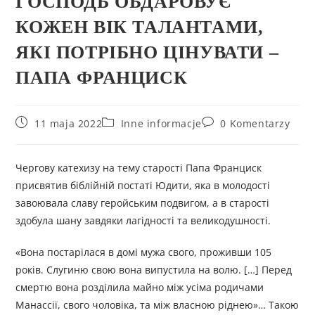
ГОСПОДЬ ОБДАРОВУЄ
КОЖЕН ВІК ТАЛАНТАМИ,
ЯКІ ПОТРІБНО ЦІНУВАТИ –
ПАПА ФРАНЦИСК
11 maja 2022
Inne informacje
0 Komentarzy
Чергову катехизу на тему старості Папа Франциск
присвятив біблійній постаті Юдити, яка в молодості
завоювала славу геройським подвигом, а в старості
здобула шану завдяки лагідності та великодушності.
«Вона постарілася в домі мужа свого, проживши 105
років. Слугиню свою вона випустила на волю. […] Перед
смертю вона розділила майно між усіма родичами
Манассії, свого чоловіка, та між власною ріднею»… Такою