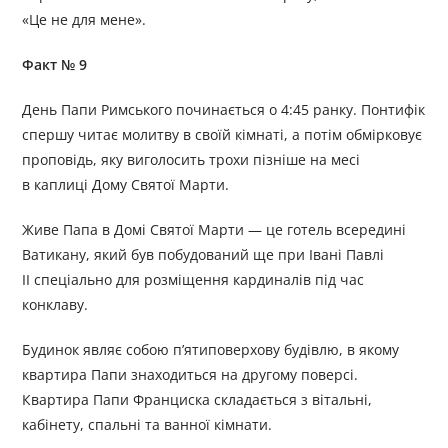
«Це не для мене».
Факт № 9
День Папи Римського починається о 4:45 ранку. Понтифік
спершу читає молитву в своїй кімнаті, а потім обмірковує
проповідь, яку виголосить трохи пізніше на месі
в каплиці Дому Святої Марти.
Живе Папа в Домі Святої Марти — це готель всередині
Ватикану, який був побудований ще при Івані Павлі
II спеціально для розміщення кардиналів під час
конклаву.
Будинок являє собою п’ятиповерхову будівлю, в якому
квартира Папи знаходиться на другому поверсі.
Квартира Папи Франциска складається з вітальні,
кабінету, спальні та ванної кімнати.