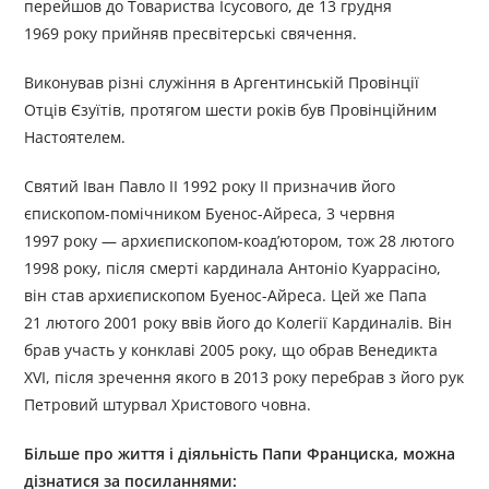
перейшов до Товариства Ісусового, де 13 грудня
1969 року прийняв пресвітерські свячення.
Виконував різні служіння в Аргентинській Провінції
Отців Єзуїтів, протягом шести років був Провінційним
Настоятелем.
Святий Іван Павло ІІ 1992 року ІІ призначив його
єпископом-помічником Буенос-Айреса, 3 червня
1997 року — архиєпископом-коад’ютором, тож 28 лютого
1998 року, після смерті кардинала Антоніо Куаррасіно,
він став архиєпископом Буенос-Айреса. Цей же Папа
21 лютого 2001 року ввів його до Колегії Кардиналів. Він
брав участь у конклаві 2005 року, що обрав Венедикта
XVI, після зречення якого в 2013 року перебрав з його рук
Петровий штурвал Христового човна.
Більше про життя і діяльність
Пап
и
Франциск
а
, можна
дізнатися за посиланням
и
: