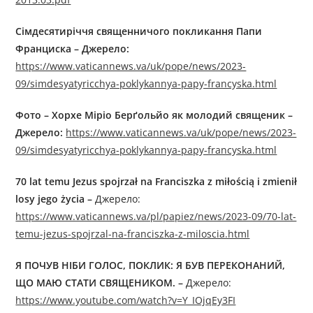
Сімдесятиріччя священничого покликання Папи
Франциска
–
Джерело:
https://www.vaticannews.va/uk/pope/news/2023-
09/simdesyatyricchya-poklykannya-papy-francyska.html
Фото –
Хорхе Міріо Берґольйо як молодий священик
–
Джерело:
https://www.vaticannews.va/uk/pope/news/2023-
09/simdesyatyricchya-poklykannya-papy-francyska.html
70 lat temu Jezus spojrzał na Franciszka z miłością i zmienił
losy jego życia –
Джерелo:
https://www.vaticannews.va/pl/papiez/news/2023-09/70-lat-
temu-jezus-spojrzal-na-franciszka-z-miloscia.html
Я ПОЧУВ НІБИ ГОЛОС, ПОКЛИК: Я БУВ ПЕРЕКОНАНИЙ,
ЩО МАЮ СТАТИ СВЯЩЕНИКОМ.
–
Джерелo:
https://www.youtube.com/watch?v=Y_IOjqEy3FI