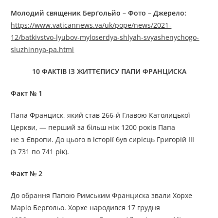
Молодий священик Берґольйо –
Фото –
Джерелo:
https://www.vaticannews.va/uk/pope/news/2021-
12/batkivstvo-lyubov-myloserdya-shlyah-svyashenychogo-
sluzhinnya-pa.html
10 ФАКТІВ ІЗ ЖИТТЄПИСУ ПАПИ ФРАНЦИСКА
Факт № 1
Папа Франциск, який став 266-й Главою Католицької
Церкви, — перший за більш ніж 1200 років Папа
не з Європи. До цього в історії був сирієць Григорій III
(з 731 по 741 рік).
Факт № 2
До обрання Папою Римським Франциска звали Хорхе
Маріо Бергольо. Хорхе народився 17 грудня