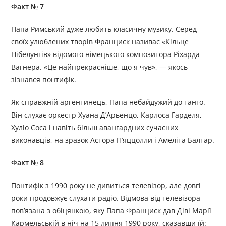
Факт № 7
Папа Римський дуже любить класичну музику. Серед
своїх улюблених творів Франциск називає «Кільце
Нібелунгів» відомого німецького композитора Ріхарда
Вагнера. «Це найпрекрасніше, що я чув», — якось
зізнався понтифік.
Як справжній аргентинець, Папа небайдужий до танго.
Він слухає оркестр Хуана Д’Арьенцо, Карлоса Гарделя,
Хуліо Соса і навіть більш авангардних сучасних
виконавців, на зразок Астора П’яццолли і Амеліта Балтар.
Факт № 8
Понтифік з 1990 року не дивиться телевізор, але довгі
роки продовжує слухати радіо. Відмова від телевізора
пов’язана з обіцянкою, яку Папа Франциск дав Діві Марії
Кармельській в ніч на 15 липня 1990 року, сказавши їй: