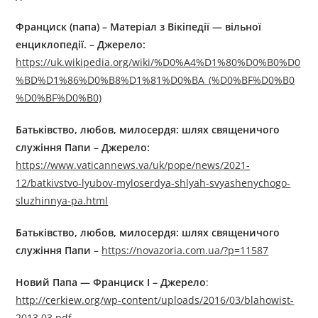
Франциск (папа) – Матеріал з Вікіпедії — вільної
енциклопедії. – Джерелo:
https://uk.wikipedia.org/wiki/%D0%A4%D1%80%D0%B0%D0
%BD%D1%86%D0%B8%D1%81%D0%BA_(%D0%BF%D0%B0
%D0%BF%D0%B0)
Батьківство, любов, милосердя: шлях священичого
служіння Папи – Джерелo:
https://www.vaticannews.va/uk/pope/news/2021-
12/batkivstvo-lyubov-myloserdya-shlyah-svyashenychogo-
sluzhinnya-pa.html
Батьківство, любов, милосердя: шлях священичого
служіння Папи –
https://novazoria.com.ua/?p=11587
Новий Папа — Франциск I – Джерелo
:
http://cerkiew.org/wp-content/uploads/2016/03/blahowist-
2013.03.pdf