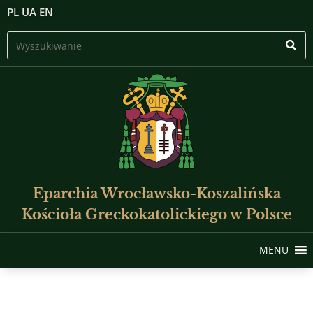
PL
UA
EN
Eparchia Wrocławsko-Koszalińska
Kościoła Greckokatolickiego w Polsce
MENU