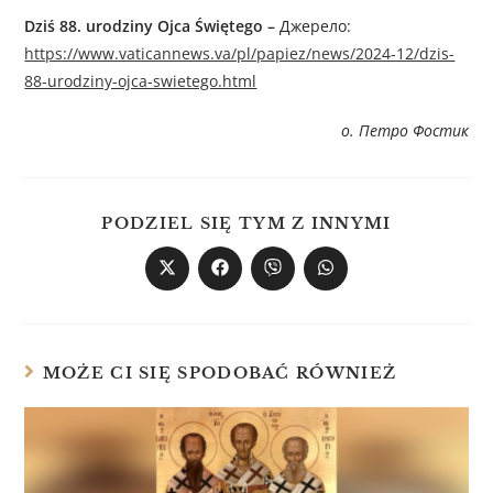
Dziś 88. urodziny Ojca Świętego –
Джерелo:
https://www.vaticannews.va/pl/papiez/news/2024-12/dzis-
88-urodziny-ojca-swietego.html
о. Петро Фостик
PODZIEL SIĘ TYM Z INNYMI
MOŻE CI SIĘ SPODOBAĆ RÓWNIEŻ