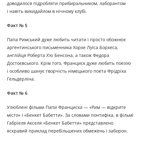
доводилося підробляти прибиральником, лаборантом
і навіть викидайлом в нічному клубі.
Факт № 5
Папа Римський дуже любить читати і просто обожнює
аргентинського письменника Хорхе Луїса Борхеса,
англійця Роберта Х’ю Бенсона, а також Федора
Достоєвського. Крім того, Франциск дуже любить поезію
і особливо шанує творчість німецького поета Фрідріха
Гельдерліна.
Факт № 6
Улюблені фільми Папи Франциска — «Рим — відкрите
місто» і «Бенкет Бабетти». За словами понтифіка, в фільмі
Габріеля Акселя «Бенкет Бабетти» представлено
яскравий приклад перебільшених обмежень і заборон.