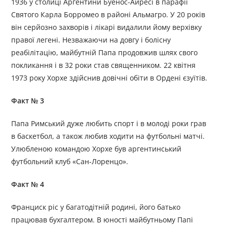
1936 у столиці Аргентини Буенос-Айресі в парафії
Святого Карла Борромео в районі Альмагро. У 20 років
він серйозно захворів і лікарі видалили йому верхівку
правої легені. Незважаючи на довгу і болісну
реабілітацію, майбутній Папа продовжив шлях свого
покликання і в 32 роки став священником. 22 квітня
1973 року Хорхе здійснив довічні обіти в Ордені єзуїтів.
Факт № 3
Папа Римський дуже любить спорт і в молоді роки грав
в баскетбол, а також любив ходити на футбольні матчі.
Улюбленою командою Хорхе був аргентинський
футбольний клуб «Сан-Лоренцо».
Факт № 4
Франциск ріс у багатодітній родині, його батько
працював бухгалтером. В юності майбутньому Папі