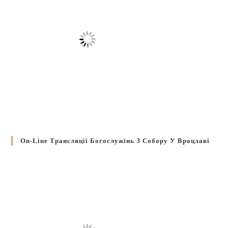
On-Line Трансляції Богослужінь З Собору У Вроцлаві