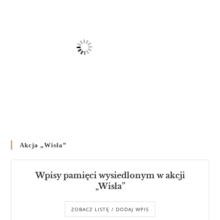
Akcja „Wisła”
Wpisy pamięci wysiedlonym w akcji
„Wisła”
ZOBACZ LISTĘ / DODAJ WPIS