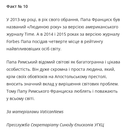
Факт № 10
У 2013-му році, в рік свого обрання, Папа Франциск був
названий «Людиною року» за версією американського
журналу Time. А в 2014 і 2015 роках за версією журналу
Forbes Папа посідав четверте місце в рейтингу
найвпливовіших осіб світу.
Папа Римський відомий світові як багатогранна і цікава
особистість. Він дуже скромна і проста людина, який,
крім своїх обов’язків на Апостольському престолі,
вносить значний вклад у вирішення світових проблем.
Тому Папу Римського Франциска люблять і поважають
у всьому світі.
За матеріалами VaticanNews
Пресслужба Секретаріату Синоду Єпископів УГКЦ