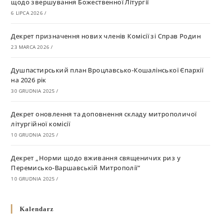
щодо звершування Божественної Літургії
6 LIPCA 2026
/
Декрет призначення нових членів Комісії зі Справ Родин
23 MARCA 2026
/
Душпастирський план Вроцлавсько-Кошалінської Єпархії
на 2026 рік
30 GRUDNIA 2025
/
Декрет оновлення та доповнення складу митрополичої
літургійної комісії
10 GRUDNIA 2025
/
Декрет „Норми щодо вживання священичих риз у
Перемисько-Варшавській Митрополії”
10 GRUDNIA 2025
/
Декрет про відзначення Великодня і всіх рухомих свят за
Kalendarz
григоріанським календарем