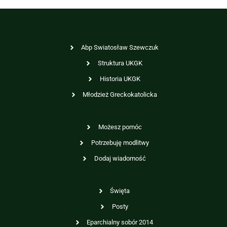
Abp Swiatosław Szewczuk
Struktura UKGK
Historia UKGK
Młodzież Greckokatolicka
Możesz pomóc
Potrzebuję modlitwy
Dodaj wiadomość
Święta
Posty
Eparchialny sobór 2014