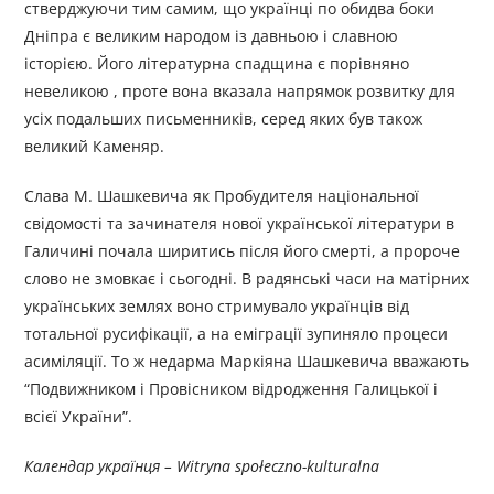
стверджуючи тим самим, що українці по обидва боки
Дніпра є великим народом із давньою і славною
історією. Його літературна спадщина є порівняно
невеликою , проте вона вказала напрямок розвитку для
усіх подальших письменників, серед яких був також
великий Каменяр.
Слава М. Шашкевича як Пробудителя національної
свідомості та зачинателя нової української літератури в
Галичині почала ширитись після його смерті, а пророче
слово не змовкає і сьогодні. В радянські часи на матірних
українських землях воно стримувало українців від
тотальної русифікації, а на еміграції зупиняло процеси
асиміляції. То ж недарма Маркіяна Шашкевича вважають
“Подвижником і Провісником відродження Галицької і
всієї України”.
Календар українця
–
Witryna społeczno-kulturalna