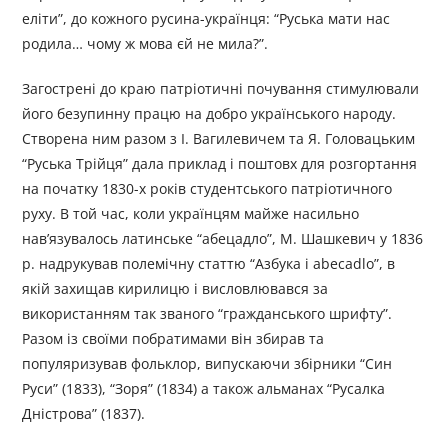
еліти”, до кожного русина-українця: “Руська мати нас
родила… чому ж мова єй не мила?”.
Загострені до краю патріотичні почування стимулювали
його безупинну працю на добро українського народу.
Створена ним разом з І. Вагилевичем та Я. Головацьким
“Руська Трійця” дала приклад і поштовх для розгортання
на початку 1830-х років студентського патріотичного
руху. В той час, коли українцям майже насильно
нав’язувалось латинське “абецадло”, М. Шашкевич у 1836
р. надрукував полемічну статтю “Азбука і аbесаdlо”, в
якій захищав кирилицю і висловлювався за
використанням так званого “гражданського шрифту”.
Разом із своїми побратимами він збирав та
популяризував фольклор, випускаючи збірники “Син
Руси” (1833), “Зоря” (1834) а також альманах “Русалка
Дністрова” (1837).