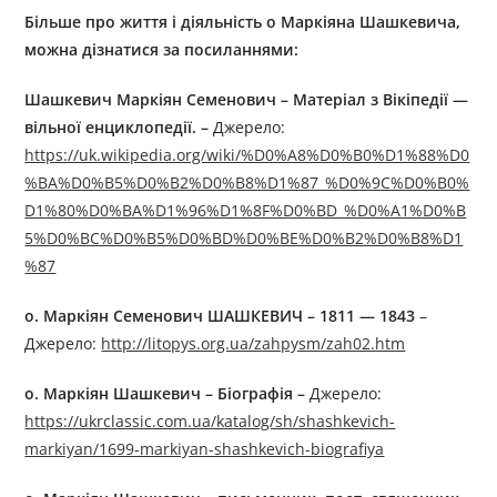
Більше про життя і діяльність
о
Маркіян
а
Шашкевич
а
,
можна дізнатися за посиланням
и
:
Шашкевич Маркіян Семенович
–
Матеріал з Вікіпедії —
вільної енциклопедії. –
Джерелo:
https://uk.wikipedia.org/wiki/%D0%A8%D0%B0%D1%88%D0
%BA%D0%B5%D0%B2%D0%B8%D1%87_%D0%9C%D0%B0%
D1%80%D0%BA%D1%96%D1%8F%D0%BD_%D0%A1%D0%B
5%D0%BC%D0%B5%D0%BD%D0%BE%D0%B2%D0%B8%D1
%87
о. Маркіян Семенович ШАШКЕВИЧ
–
1811 — 1843
–
Джерелo:
http://litopys.org.ua/zahpysm/zah02.htm
о. Маркіян Шашкевич – Біографія
–
Джерелo:
https://ukrclassic.com.ua/katalog/sh/shashkevich-
markiyan/1699-markiyan-shashkevich-biografiya