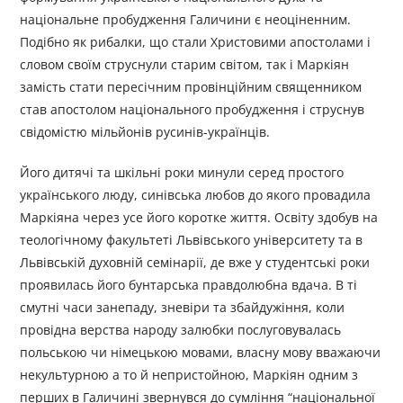
національне пробудження Галичини є неоціненним.
Подібно як рибалки, що стали Христовими апостолами і
словом своїм струснули старим світом, так і Маркіян
замість стати пересічним провінційним священником
став апостолом національного пробудження і струснув
свідомістю мільйонів русинів-українців.
Його дитячі та шкільні роки минули серед простого
українського люду, синівська любов до якого провадила
Маркіяна через усе його коротке життя. Освіту здобув на
теологічному факультеті Львівського університету та в
Львівській духовній семінарії, де вже у студентські роки
проявилась його бунтарська правдолюбна вдача. В ті
смутні часи занепаду, зневіри та збайдужіння, коли
провідна верства народу залюбки послуговувалась
польською чи німецькою мовами, власну мову вважаючи
некультурною а то й непристойною, Маркіян одним з
перших в Галичині звернувся до сумління “національної