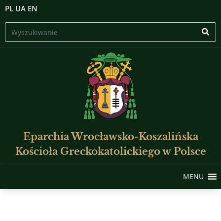
PL
UA
EN
Eparchia Wrocławsko-Koszalińska
Kościoła Greckokatolickiego w Polsce
MENU