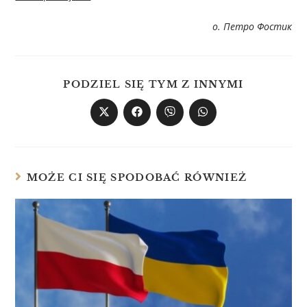
о. Петро Фостик
PODZIEL SIĘ TYM Z INNYMI
MOŻE CI SIĘ SPODOBAĆ RÓWNIEŻ