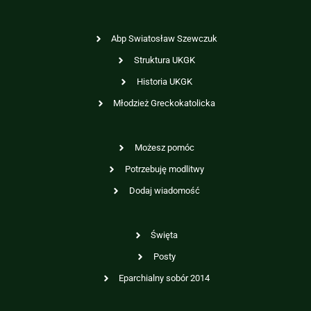
Abp Swiatosław Szewczuk
Struktura UKGK
Historia UKGK
Młodzież Greckokatolicka
Możesz pomóc
Potrzebuję modlitwy
Dodaj wiadomość
Święta
Posty
Eparchialny sobór 2014