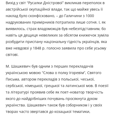
Вихід у світ “Русалки Дністрової” викликав переполох в
австрійської окупаційної влади, так що майже увесь її
наклад було сконфісковано, – до Галичини з 1000
надрукованих примірників потрапила лише сотня. І, як
виявилось, страх владоможців був небезпідставним, бо
навіть ця дещиця невеликих за обсягом книжечок зуміла
розбудити приспану національну гідність українців, яка
вже невдовзі у 1848 р. голосно заявила про себе усьому
світові.
М. Шашкевич був одним з перших перекладачів
українською мовою “Слова о полку Ігоревім”, Святого
Письма, автором перекладів з польської, чеської,
сербської, німецької, грецької та латинської мов. В поезії
та літературі проявив себе як поет-новатор творчість
якого до найдрібніших почувань просякнута духом
українства. Шашкевич також був соборником і у своїх
творах часто звертався до козацької тематики,