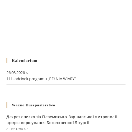
Kalendarium
26.03.2026 r.
111. odcinek programu „PEŁNIA WIARY”
Ważne Duszpasterstwo
Декрет єпископів Перемисько-Варшавської митрополії
щодо звершування Божественної Літургії
6 LIPCA 2026
/