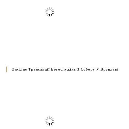
On-Line Трансляції Богослужінь З Собору У Вроцлаві