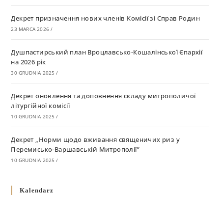
Декрет призначення нових членів Комісії зі Справ Родин
23 MARCA 2026
/
Душпастирський план Вроцлавсько-Кошалінської Єпархії
на 2026 рік
30 GRUDNIA 2025
/
Декрет оновлення та доповнення складу митрополичої
літургійної комісії
10 GRUDNIA 2025
/
Декрет „Норми щодо вживання священичих риз у
Перемисько-Варшавській Митрополії”
10 GRUDNIA 2025
/
Декрет про відзначення Великодня і всіх рухомих свят за
Kalendarz
григоріанським календарем
10 GRUDNIA 2025
/