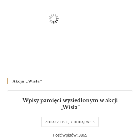
Akcja „Wisła”
Wpisy pamięci wysiedlonym w akcji
„Wisła”
ZOBACZ LISTĘ / DODAJ WPIS
Ilość wpisów: 3865