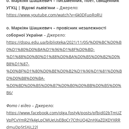
о. Маркіян Шашкевич – письменник, поет, священник
УГКЦ | Відомі львів’яни
– Джерелo:
https://www.youtube.com/watch?v=6k0DFupRoRU
о. Маркіян Шашкевич – провісник незалежності
соборної України
– Джерелo:
https://dspu.edu.ua/biblioteka/2021/11/05/%D0%BC%D0%B
0%D1%80%D0%BA%D1%96%D1%8F%D0%BD-
%D1%88%D0%B0%D1%88%D0%BA%D0%B5%D0%B2%D0%
B8%D1%87-
%D0%BF%D1%80%D0%BE%D0%B2%D1%96%D1%81%D0%B
D%D0%B8%D0%BA-
%D0%BD%D0%B5%D0%B7%D0%B0%D0%BB%D0%B5%D0%
B6/
Фото і відео –
Джерелo:
https://www.facebook.com/olga.fostyk/posts/pfbid02bTmUZ
VpPCvYmR2Yk4gLqCMUeUsEBoCr7CthUQ42nHXaZDXDYXRR
dmuDp5tSXjL22l