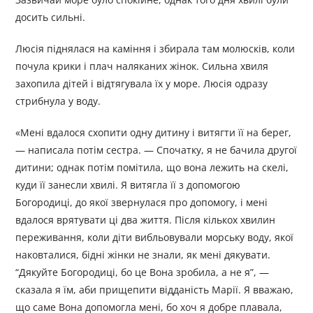
досить сильні.
Люсія піднялася на каміння і збирала там молюсків, коли
почула крики і плач наляканих жінок. Сильна хвиля
захопила дітей і відтягувала їх у море. Люсія одразу
стрибнула у воду.
«Мені вдалося схопити одну дитину і витягти її на берег,
— написала потім сестра. — Спочатку, я не бачила другої
дитини; однак потім помітила, що вона лежить на скелі,
куди її занесли хвилі. Я витягла її з допомогою
Богородиці, до якої звернулася про допомогу, і мені
вдалося врятувати ці два життя. Після кількох хвилин
переживання, коли діти вибльовували морську воду, якої
наковталися, бідні жінки не знали, як мені дякувати.
“Дякуйте Богородиці, бо це Вона зробила, а не я”, —
сказала я їм, аби прищепити відданість Марії. Я вважаю,
що саме Вона допомогла мені, бо хоч я добре плавала,