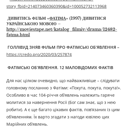
story_fbid=214073460360390&id=100052732113968
ДИВИТИСЬ ФІЛЬМ
«
ФАТІМА
»
(1997)
ДИВИТИСЯ
УКРАЇНСЬКОЮ
МОВОЮ
–
http://moviestape.net/katalog_filmiv/drama/12482-
fatma.html
ГОЛЛІВУД ЗНЯВ ФІЛЬМ ПРО ФАТІМСЬКІ ОБ’ЯВЛЕННЯ
–
https://credo.pro/2020/03/257874
ФАТІМСЬКІ ОБ’ЯВЛЕННЯ. 12 МАЛОВІДОМИХ ФАКТІВ
Для нас цілком очевидно, що найважливіше – слідувати
головному посланню з Фатіми: «Покута, покута, покута!».
Особливо в час 104-річчя об’явлень належить гаряче
молитися за навернення Росії (Бог сам знає, що з нею
робити). А є ще багато цікавих фактів, пов’язаних із цим
об’явленням. Їх варто згадати з нагоди ювілею цих
Марійних об’явлень.