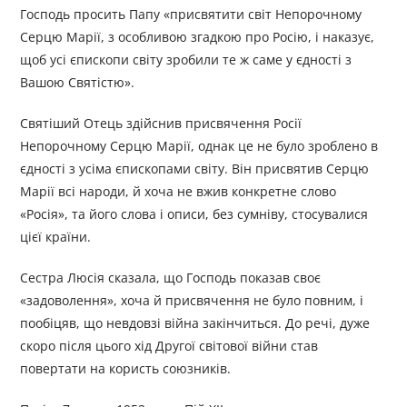
Господь просить Папу «присвятити світ Непорочному
Серцю Марії, з особливою згадкою про Росію, і наказує,
щоб усі єпископи світу зробили те ж саме у єдності з
Вашою Святістю».
Святіший Отець здійснив присвячення Росії
Непорочному Серцю Марії, однак це не було зроблено в
єдності з усіма єпископами світу. Він присвятив Серцю
Марії всі народи, й хоча не вжив конкретне слово
«Росія», та його слова і описи, без сумніву, стосувалися
цієї країни.
Сестра Люсія сказала, що Господь показав своє
«задоволення», хоча й присвячення не було повним, і
пообіцяв, що невдовзі війна закінчиться. До речі, дуже
скоро після цього хід Другої світової війни став
повертати на користь союзників.