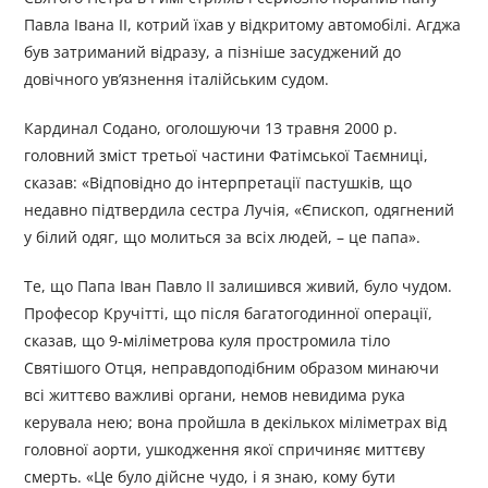
Павла Івана II, котрий їхав у відкритому автомобілі. Агджа
був затриманий відразу, а пізніше засуджений до
довічного ув’язнення італійським судом.
Кардинал Содано, оголошуючи 13 травня 2000 р.
головний зміст третьої частини Фатімської Таємниці,
сказав: «Відповідно до інтерпретації пастушків, що
недавно підтвердила сестра Лучія, «Єпископ, одягнений
у білий одяг, що молиться за всіх людей, – це папа».
Те, що Папа Іван Павло ІІ залишився живий, було чудом.
Професор Кручітті, що після багатогодинної операції,
сказав, що 9-міліметрова куля простромила тіло
Святішого Отця, неправдоподібним образом минаючи
всі життєво важливі органи, немов невидима рука
керувала нею; вона пройшла в декількох міліметрах від
головної аорти, ушкодження якої спричиняє миттєву
смерть. «Це було дійсне чудо, і я знаю, кому бути