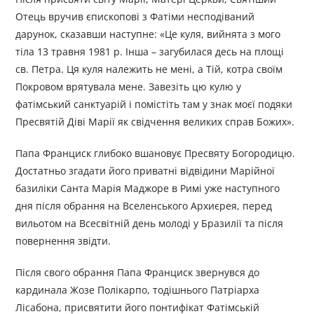
Отець вручив єпископові з Фатіми несподіваний
дарунок, сказавши наступне: «Це куля, вийнята з мого
тіла 13 травня 1981 р. Інша – загубилася десь на площі
св. Петра. Ця куля належить не мені, а Тій, котра своїм
Покровом врятувала мене. Завезіть цю кулю у
фатімський санктуарій і помістіть там у знак моєї подяки
Пресвятій Діві Марії як свідчення великих справ Божих».
Папа Франциск глибоко вшановує Пресвяту Богородицю.
Достатньо згадати його приватні відвідини Марійної
базиліки Санта Марія Маджоре в Римі уже наступного
дня після обрання на Вселенського Архиєрея, перед
вильотом на Всесвітній день молоді у Бразилії та після
повернення звідти.
Після свого обрання Папа Франциск звернувся до
кардинала Жозе Полікарпо, тодішнього Патріарха
Лісабона, присвятити його понтифікат Фатімській