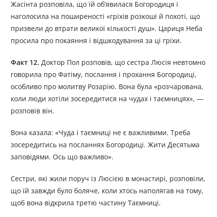
Жасінта розповіла, що їй об’явилася Богородиця і
наголосила на поширеності «гріхів розкоші й похоті, що
призвели до втрати великої кількості душ». Цариця Неба
просила про покаяння і відшкодування за ці гріхи.
Факт 12.
Доктор Пол розповів, що сестра Люсія невтомно
говорила про Фатіму, послання і прохання Богородиці,
особливо про молитву Розарію. Вона була «розчарована,
коли люди хотіли зосередитися на чудах і таємницях», —
розповів він.
Вона казала: «Чуда і таємниці не є важливими. Треба
зосередитись на посланнях Богородиці. Жити Десятьма
заповідями. Ось що важливо».
Сестри, які жили поруч із Люсією в монастирі, розповіли,
що їй завжди було боляче, коли хтось наполягав на тому,
щоб вона відкрила третю частину Таємниці.