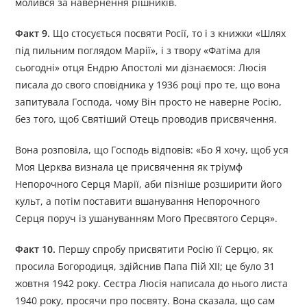
молився за навернення рішників.
Факт 9.
Що стосується посвяти Росії, то і з книжки «Шлях
під пильним поглядом Марії», і з твору «Фатіма для
сьогодні» отця Ендрю Апостолі ми дізнаємося: Люсія
писала до свого сповідника у 1936 році про те, що вона
запитувала Господа, чому Він просто не наверне Росію,
без того, щоб Святіший Отець проводив присвячення.
Вона розповіла, що Господь відповів: «Бо Я хочу, щоб уся
Моя Церква визнала це присвячення як тріумф
Непорочного Серця Марії, аби пізніше розширити його
культ, а потім поставити вшанування Непорочного
Серця поруч із ушануванням Мого Пресвятого Серця».
Факт 10.
Першу спробу присвятити Росію її Серцю, як
просила Богородиця, здійснив Папа Пій ХІІ; це було 31
жовтня 1942 року. Сестра Люсія написала до нього листа
1940 року, просячи про посвяту. Вона сказала, що сам