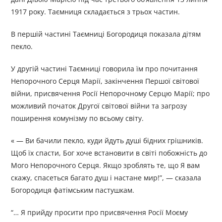
1917 року. Таємниця складається з трьох частин.
В першій частині Таємниці Богородиця показала дітям
пекло.
У другій частині Таємниці говорила їм про почитання
Непорочного Серця Марії, закінчення Першої світової
війни, присвячення Росії Непорочному Серцю Марії; про
можливий початок Другої світової війни та загрозу
поширення комунізму по всьому світу.
« — Ви бачили пекло, куди йдуть душі бідних грішників.
Щоб їх спасти, Бог хоче встановити в світі побожність до
Мого Непорочного Серця. Якщо зроблять те, що Я вам
скажу, спасеться багато душ і настане мир!”, — сказала
Богородиця фатімським пастушкам.
“… Я прийду просити про присвячення Росії Моєму