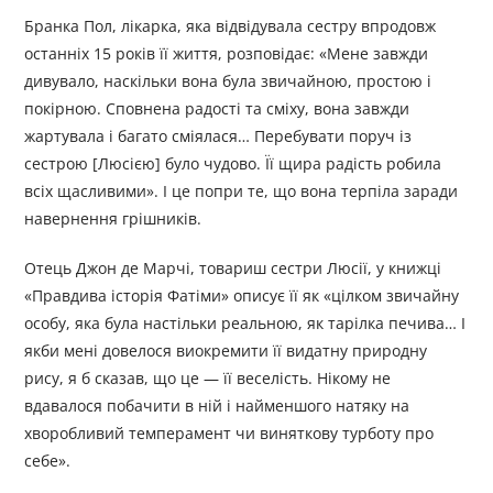
Бранка Пол, лікарка, яка відвідувала сестру впродовж
останніх 15 років її життя, розповідає: «Мене завжди
дивувало, наскільки вона була звичайною, простою і
покірною. Сповнена радості та сміху, вона завжди
жартувала і багато сміялася… Перебувати поруч із
сестрою [Люсією] було чудово. Її щира радість робила
всіх щасливими». І це попри те, що вона терпіла заради
навернення грішників.
Отець Джон де Марчі, товариш сестри Люсії, у книжці
«Правдива історія Фатіми» описує її як «цілком звичайну
особу, яка була настільки реальною, як тарілка печива… І
якби мені довелося виокремити її видатну природну
рису, я б сказав, що це — її веселість. Нікому не
вдавалося побачити в ній і найменшого натяку на
хворобливий темперамент чи виняткову турботу про
себе».