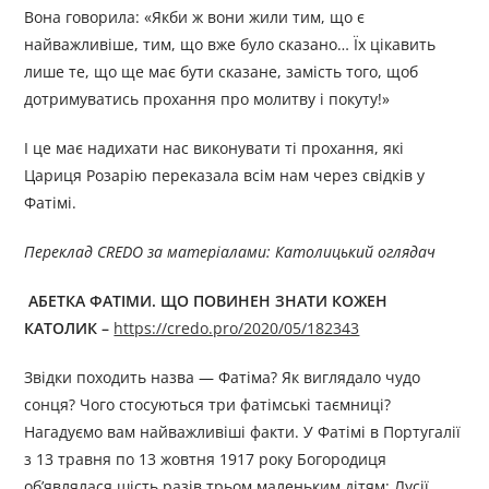
Вона говорила: «Якби ж вони жили тим, що є
найважливіше, тим, що вже було сказано… Їх цікавить
лише те, що ще має бути сказане, замість того, щоб
дотримуватись прохання про молитву і покуту!»
І це має надихати нас виконувати ті прохання, які
Цариця Розарію переказала всім нам через свідків у
Фатімі.
Переклад CREDO за матеріалами: Католицький оглядач
АБЕТКА ФАТІМИ. ЩО ПОВИНЕН ЗНАТИ КОЖЕН
КАТОЛИК
–
https://credo.pro/2020/05/182343
Звідки походить назва — Фатіма? Як виглядало чудо
сонця? Чого стосуються три фатімські таємниці?
Нагадуємо вам найважливіші факти. У Фатімі в Португалії
з 13 травня по 13 жовтня 1917 року Богородиця
об’являлася шість разів трьом маленьким дітям: Лусії