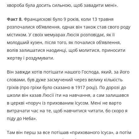
хвороба була досить сильною, щоб завадити мені».
Факт 8.
Францискові було 9 років, коли 13 травня
розпочалися об’явлення, однак він також став свого роду
містиком. У своїх мемуарах Люсія розповідає, як її
молодший кузен, після того, як почалися об’явлення,
волів залишатися наодинці, щоб молитися, приносити
жертву і роздумувати.
Він завжди хотів потішати нашого Господа, який, за його
словами, був дуже засмучений через велику кількість
гріхів (про гріхи було сказано в 1917 році). По дорозі до
школи він казав Люсії іти на навчання, а сам залишався
в церкві «поруч із прихованим Ісусом. Мені не варто
витрачати час на те, щоб навчитися читати, бо скоро я
піду до Неба».
Там він перш за все потішав «прихованого Ісуса», а потім