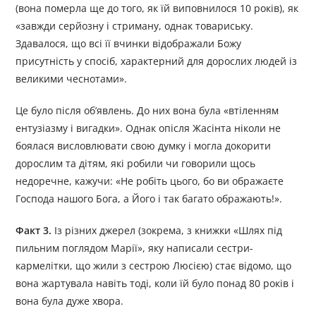
(вона померла ще до того, як їй виповнилося 10 років), як
«завжди серйозну і стриману, однак товариську.
Здавалося, що всі її вчинки відображали Божу
присутність у спосіб, характерний для дорослих людей із
великими чеснотами».
Це було після об’явлень. До них вона була «втіленням
ентузіазму і вигадки». Однак опісля Жасінта ніколи не
боялася висловлювати свою думку і могла докорити
дорослим та дітям, які робили чи говорили щось
недоречне, кажучи: «Не робіть цього, бо ви ображаєте
Господа нашого Бога, а Його і так багато ображають!».
Факт 3.
Із різних джерел (зокрема, з книжки «Шлях під
пильним поглядом Марії», яку написали сестри-
кармелітки, що жили з сестрою Люсією) стає відомо, що
вона жартувала навіть тоді, коли їй було понад 80 років і
вона була дуже хвора.