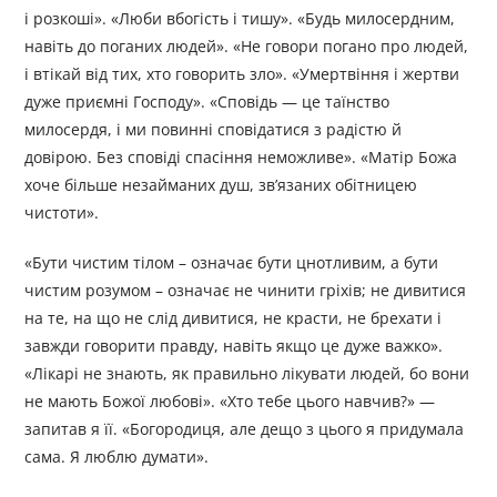
і розкоші». «Люби вбогість і тишу». «Будь милосердним,
навіть до поганих людей». «Не говори погано про людей,
і втікай від тих, хто говорить зло». «Умертвіння і жертви
дуже приємні Господу». «Сповідь — це таїнство
милосердя, і ми повинні сповідатися з радістю й
довірою. Без сповіді спасіння неможливе». «Матір Божа
хоче більше незайманих душ, зв’язаних обітницею
чистоти».
«Бути чистим тілом – означає бути цнотливим, а бути
чистим розумом – означає не чинити гріхів; не дивитися
на те, на що не слід дивитися, не красти, не брехати і
завжди говорити правду, навіть якщо це дуже важко».
«Лікарі не знають, як правильно лікувати людей, бо вони
не мають Божої любові». «Хто тебе цього навчив?» —
запитав я її. «Богородиця, але дещо з цього я придумала
сама. Я люблю думати».