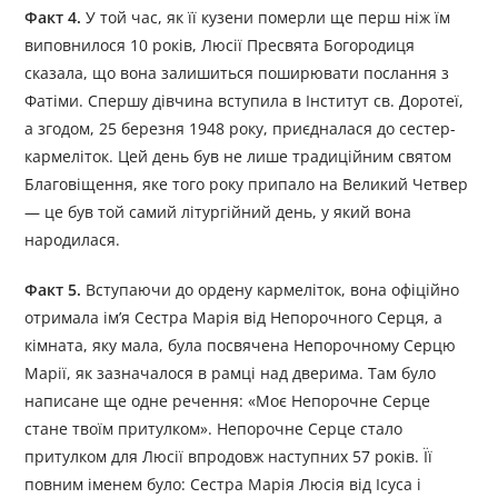
Факт 4.
У той час, як її кузени померли ще перш ніж їм
виповнилося 10 років, Люсії Пресвята Богородиця
сказала, що вона залишиться поширювати послання з
Фатіми. Спершу дівчина вступила в Інститут св. Доротеї,
а згодом, 25 березня 1948 року, приєдналася до сестер-
кармеліток. Цей день був не лише традиційним святом
Благовіщення, яке того року припало на Великий Четвер
— це був той самий літургійний день, у який вона
народилася.
Факт 5.
Вступаючи до ордену кармеліток, вона офіційно
отримала ім’я Сестра Марія від Непорочного Серця, а
кімната, яку мала, була посвячена Непорочному Серцю
Марії, як зазначалося в рамці над дверима. Там було
написане ще одне речення: «Моє Непорочне Серце
стане твоїм притулком». Непорочне Серце стало
притулком для Люсії впродовж наступних 57 років. Її
повним іменем було: Сестра Марія Люсія від Ісуса і