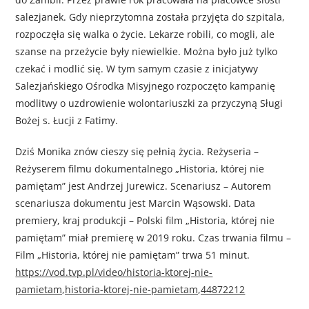
salezjanek. Gdy nieprzytomna została przyjęta do szpitala,
rozpoczęła się walka o życie. Lekarze robili, co mogli, ale
szanse na przeżycie były niewielkie. Można było już tylko
czekać i modlić się. W tym samym czasie z inicjatywy
Salezjańskiego Ośrodka Misyjnego rozpoczęto kampanię
modlitwy o uzdrowienie wolontariuszki za przyczyną Sługi
Bożej s. Łucji z Fatimy.
Dziś Monika znów cieszy się pełnią życia. Reżyseria –
Reżyserem filmu dokumentalnego „Historia, której nie
pamiętam” jest Andrzej Jurewicz. Scenariusz – Autorem
scenariusza dokumentu jest Marcin Wąsowski. Data
premiery, kraj produkcji – Polski film „Historia, której nie
pamiętam” miał premierę w 2019 roku. Czas trwania filmu –
Film „Historia, której nie pamiętam” trwa 51 minut.
https://vod.tvp.pl/video/historia-ktorej-nie-
pamietam,historia-ktorej-nie-pamietam,44872212