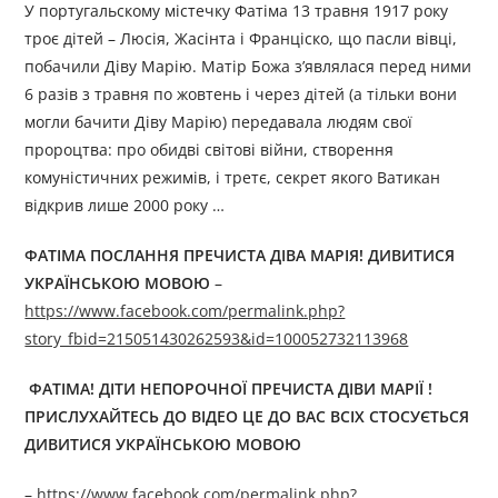
У португальскому містечку Фатіма 13 травня 1917 року
троє дітей – Люсія, Жасінта і Франціско, що пасли вівці,
побачили Діву Марію. Матір Божа з’являлася перед ними
6 разів з травня по жовтень і через дітей (а тільки вони
могли бачити Діву Марію) передавала людям свої
пророцтва: про обидві світові війни, створення
комуністичних режимів, і третє, секрет якого Ватикан
відкрив лише 2000 року …
ФАТІМА ПОСЛАННЯ ПРЕЧИСТА ДІВА МАРІЯ!
ДИВИТИСЯ
УКРАЇНСЬКОЮ
МОВОЮ
–
https://www.facebook.com/permalink.php?
story_fbid=215051430262593&id=100052732113968
ФАТІМА! ДІТИ НЕПОРОЧНОЇ ПРЕЧИСТА ДІВИ МАРІЇ !
ПРИСЛУХАЙТЕСЬ ДО ВІДЕО ЦЕ ДО ВАС ВСІХ СТОСУЄТЬСЯ
ДИВИТИСЯ УКРАЇНСЬКОЮ
МОВОЮ
–
https://www.facebook.com/permalink.php?