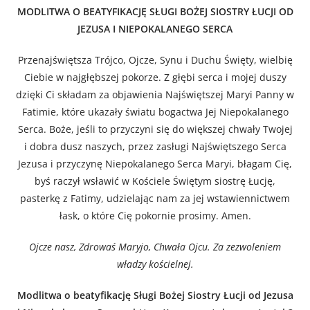
MODLITWA O BEATYFIKACJĘ SŁUGI BOŻEJ SIOSTRY ŁUCJI OD
JEZUSA I NIEPOKALANEGO SERCA
Przenajświętsza Trójco, Ojcze, Synu i Duchu Święty, wielbię
Ciebie w najgłębszej pokorze. Z głębi serca i mojej duszy
dzięki Ci składam za objawienia Najświętszej Maryi Panny w
Fatimie, które ukazały światu bogactwa Jej Niepokalanego
Serca. Boże, jeśli to przyczyni się do większej chwały Twojej
i dobra dusz naszych, przez zasługi Najświętszego Serca
Jezusa i przyczynę Niepokalanego Serca Maryi, błagam Cię,
byś raczył wsławić w Kościele Świętym siostrę Łucję,
pasterkę z Fatimy, udzielając nam za jej wstawiennictwem
łask, o które Cię pokornie prosimy. Amen.
Ojcze nasz, Zdrowaś Maryjo, Chwała Ojcu. Za zezwoleniem
władzy kościelnej.
Modlitwa o beatyfikację Sługi Bożej Siostry Łucji od Jezusa