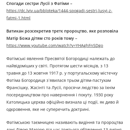
Спогади сестри Лусії з Фатіми –
https://dc.lviv.ua/bbloteka/1444-spogadi-sestri-lusyi-z-
fatmi-1.html
Ватикан розсекретив третє пророцтво, яке розповіла
Матір Божа дітям сто років тому –
https://www.youtube.com/watch?v=YHAghFn5Dgo
Фатімські явлення Пресвятої Богородиці належать до
найвідоміших у світі. Протягом шести місяців, з 13
травня до 13 жовтня 1917 р. у португальскому містечку
Фатіма Богородиця з`явилася трьом дітям-пастухам
Франсішку, Жасінті та Лусії, просячи людство за їхнім
посередництвом про навернення і покуту. 1930 року
Католицька церква офіційно визнала ці події, як диво й
одкровення, яке не суперечить доктрині.
Фатімською таємницею називають видіння та пророцтва
дані Дівою Марією під час третього об’явлення 13 липня