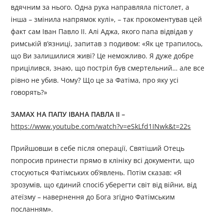
вдячним за нього. Одна рука направляла пістолет, а
інша – змінила напрямок кулі», – так прокоментував цей
факт сам Іван Павло II. Алі Аджа, якого папа відвідав у
римській в’язниці, запитав з подивом: «Як це трапилось,
що Ви залишилися живі? Це неможливо. Я дуже добре
прицілився, знаю, що постріл був смертельний… але все
рівно не убив. Чому? Що це за Фатіма, про яку усі
говорять?»
ЗАМАХ НА ПАПУ ІВАНА ПАВЛА II
–
https://www.youtube.com/watch?v=eSkLfd1INwk&t=22s
Прийшовши в себе після операції, Святіший Отець
попросив принести прямо в клініку всі документи, що
стосуються Фатімських об‘явлень. Потім сказав: «Я
зрозумів, що єдиний спосіб уберегти світ від війни, від
атеїзму – навернення до Бога згідно Фатімським
посланням».