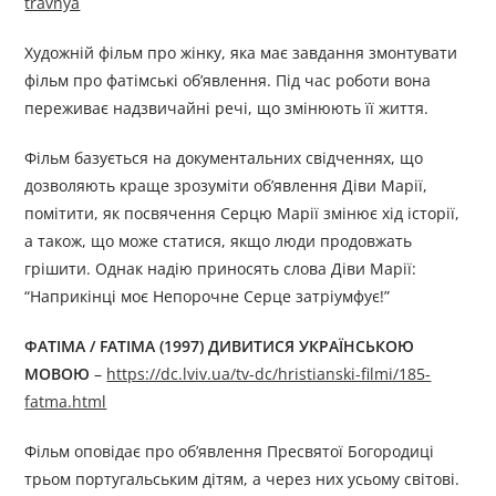
travnya
Художній фільм про жінку, яка має завдання змонтувати
фільм про фатімські об’явлення. Під час роботи вона
переживає надзвичайні речі, що змінюють її життя.
Фільм базується на документальних свідченнях, що
дозволяють краще зрозуміти об’явлення Діви Марії,
помітити, як посвячення Серцю Марії змінює хід історії,
а також, що може статися, якщо люди продовжать
грішити. Однак надію приносять слова Діви Марії:
“Наприкінці моє Непорочне Серце затріумфує!”
ФАТІМА / FATIMA (1997) ДИВИТИСЯ УКРАЇНСЬКОЮ
МОВОЮ
–
https://dc.lviv.ua/tv-dc/hristianski-filmi/185-
fatma.html
Фільм оповідає про об’явлення Пресвятої Богородиці
трьом португальським дітям, а через них усьому світові.