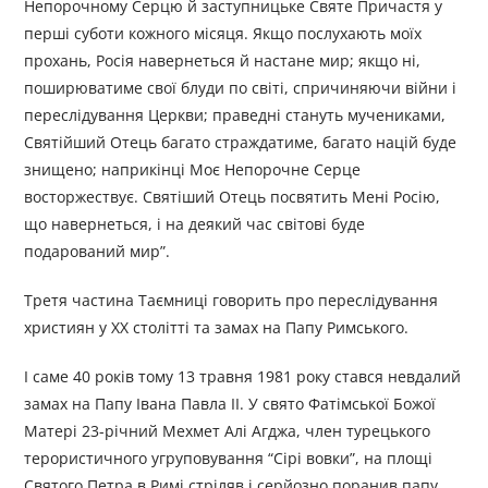
Непорочному Серцю й заступницьке Святе Причастя у
перші суботи кожного місяця. Якщо послухають моїх
прохань, Росія навернеться й настане мир; якщо ні,
поширюватиме свої блуди по світі, спричиняючи війни і
переслідування Церкви; праведні стануть мучениками,
Святійший Отець багато страждатиме, багато націй буде
знищено; наприкінці Моє Непорочне Серце
восторжествує. Святіший Отець посвятить Мені Росію,
що навернеться, і на деякий час світові буде
подарований мир”.
Третя частина Таємниці говорить про переслідування
християн у XX столітті та замах на Папу Римського.
І саме 40 років тому 13 травня 1981 року стався невдалий
замах на Папу Івана Павла ІІ. У свято Фатімської Божої
Матері 23-річний Мехмет Алі Агджа, член турецького
терористичного угруповування “Сірі вовки”, на площі
Святого Петра в Римі стріляв і серйозно поранив папу