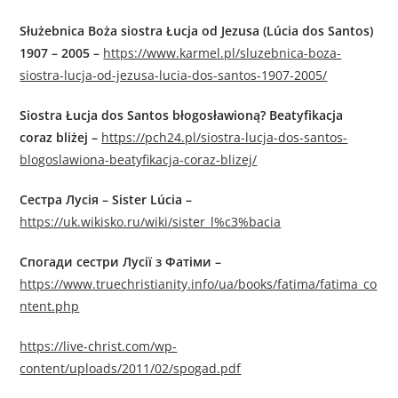
Służebnica Boża siostra Łucja od Jezusa (Lúcia dos Santos)
1907 – 2005 –
https://www.karmel.pl/sluzebnica-boza-
siostra-lucja-od-jezusa-lucia-dos-santos-1907-2005/
Siostra Łucja dos Santos błogosławioną? Beatyfikacja
coraz bliżej –
https://pch24.pl/siostra-lucja-dos-santos-
blogoslawiona-beatyfikacja-coraz-blizej/
Сестра Лусія – Sister Lúcia
–
https://uk.wikisko.ru/wiki/sister_l%c3%bacia
Спогади сестри Лусії з Фатіми –
https://www.truechristianity.info/ua/books/fatima/fatima_co
ntent.php
https://live-christ.com/wp-
content/uploads/2011/02/spogad.pdf