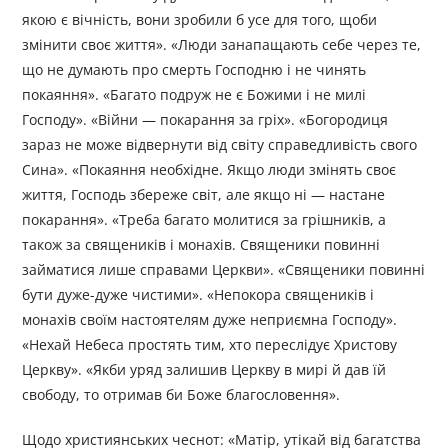
якою є вічність, вони зробили б усе для того, щоби
змінити своє життя». «Люди занапащають себе через те,
що не думають про смерть Господню і не чинять
покаяння». «Багато подруж не є Божими і не милі
Господу». «Війни — покарання за гріх». «Богородиця
зараз не може відвернути від світу справедливість свого
Сина». «Покаяння необхідне. Якщо люди змінять своє
життя, Господь збереже світ, але якщо ні — настане
покарання». «Треба багато молитися за грішників, а
також за священиків і монахів. Священики повинні
займатися лише справами Церкви». «Священики повинні
бути дуже-дуже чистими». «Непокора священиків і
монахів своїм настоятелям дуже неприємна Господу».
«Нехай Небеса простять тим, хто переслідує Христову
Церкву». «Якби уряд залишив Церкву в мирі й дав їй
свободу, то отримав би Боже благословення».
Щодо християнських чеснот: «Матір, утікай від багатства