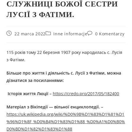
СЛУЖНИЦІ БОЖОЇ СЕСТРИ
ЛУСІЇ З ФАТІМИ.
22 marca 2022
Inne informacje
0 Komentarzy
115 років тому 22 березня 1907 року народилась с. Лусія
з Фатіми.
Більше про життя і діяльність
с.
Лусії з Фатіми
, можна
дізнатися за посиланнями:
Історія життя Люції
–
https://credo.pro/2017/05/182400
Матеріал з Вікіпедії — вільної енциклопедії.
–
https://uk.wikipedia.org/wiki/%D0%9B%D1%83%D1%81%D1
%96%D1%8F_%D0%B4%D1%83%D1%88_%D0%A1%D0%B0%
D0%BD%D1%82%D1%83%D1%88