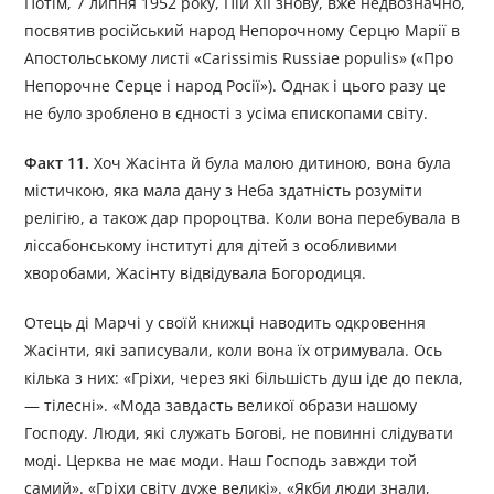
Потім, 7 липня 1952 року, Пій ХІІ знову, вже недвозначно,
посвятив російський народ Непорочному Серцю Марії в
Апостольському листі «Carissimis Russiae populis» («Про
Непорочне Серце і народ Росії»). Однак і цього разу це
не було зроблено в єдності з усіма єпископами світу.
Факт 11.
Хоч Жасінта й була малою дитиною, вона була
містичкою, яка мала дану з Неба здатність розуміти
релігію, а також дар пророцтва. Коли вона перебувала в
ліссабонському інституті для дітей з особливими
хворобами, Жасінту відвідувала Богородиця.
Отець ді Марчі у своїй книжці наводить одкровення
Жасінти, які записували, коли вона їх отримувала. Ось
кілька з них: «Гріхи, через які більшість душ іде до пекла,
— тілесні». «Мода завдасть великої образи нашому
Господу. Люди, які служать Богові, не повинні слідувати
моді. Церква не має моди. Наш Господь завжди той
самий». «Гріхи світу дуже великі». «Якби люди знали,