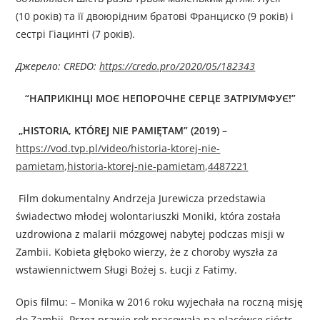
(10 років) та її двоюрідним братові Франциско (9 років) і
сестрі Гіацинті (7 років).
Джерело: CREDO:
https://credo.pro/2020/05/182343
“НАПРИКІНЦІ МОЄ НЕПОРОЧНЕ СЕРЦЕ ЗАТРІУМФУЄ!”
„HISTORIA, KTÓREJ NIE PAMIĘTAM” (2019)
–
https://vod.tvp.pl/video/historia-ktorej-nie-
pamietam,historia-ktorej-nie-pamietam,4487221
Film dokumentalny Andrzeja Jurewicza przedstawia
świadectwo młodej wolontariuszki Moniki, która została
uzdrowiona z malarii mózgowej nabytej podczas misji w
Zambii. Kobieta głęboko wierzy, że z choroby wyszła za
wstawiennictwem Sługi Bożej s. Łucji z Fatimy.
Opis filmu: – Monika w 2016 roku wyjechała na roczną misję
do Zambii. Przez prawie rok pracowała na placówce sióstr