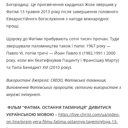
Богородиці. Це присвячення кардинал Жозе звершив у
Фатімі 13 травня 2013 року після завершення головного
Євхаристійного богослужіння з нагоди міжнародної
прощі.
Щороку до Фатіми прибувають сотні тисяч прочан. Туди
звершували паломництва також і папи: 1967 року —
Павло VI, потім тричі — Йоан Павло ІІ (1982,1991 і 2000
року, коли він беатифікував Гіацинту і Франсішку Марту)
та Папа Бенедикт XVI (2010 року).
Використані джерела: CREDO, Фатімська таємниця,
Виповнення Фатімських пророцтв, світлини використані з
мережі Інтернет.
ФІЛЬМ “ФАТІМА. ОСТАННЯ ТАЄМНИЦЯ”
ДИВИТИСЯ
УКРАЇНСЬКОЮ
МОВОЮ
–
https://live-christ.com/ua/video-
on-line/prem-yera-filmu-fatima-ostannya-tayemnytsya-13-