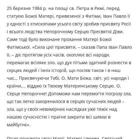
25 березня 1984 р. на площі св. Петра в Римі, перед
статуєю Божої Матері, привезеної з Фатіми, Іван Павло II
у єдності з єпископами усього світу зробив присвяту Росії
і всього людства Непорочному Серцю Пресвятої Діви.
Саме тоді було виконане прохання Матері Божої
Фатімської. «Сила цієї присвяти, – сказав Папа Іван Павло
II, – діє протягом усіх часів, охоплює всі народи,
перемагає всіляке зло, що дух пітьми здатний рознести в
серцях людей і їхніх історій, що посіяв також і в наш
час… Присвячуючи Тобі, О, Мати Божа, світ, усі народи і
країни,… віддаю їх Твоєму Материнському Серцю. О,
Серце Непорочне! Допоможи нам перемогти погрозу зла,
що так легко закоренилося в серцях сучасних людей –
зла, що у своїх невимірних наслідках уже тяжіє над
нашою сучасністю і прагне закрити всі шляхи в
майбутнє».
Після присвяти світу Марії, Матері Церкви, Святіший