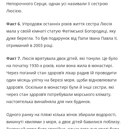
Непорочного Серця, однак усі називали її сестрою
Люсією.
Факт 6.
Упродовж останніх років життя сестра Люсія
мала у своїй кімнаті статую Фатімської Богородиці, яку
дуже берегла. То був подарунок від Папи Івана Павла ІІ,
отриманий в 2003 році.
Факт 7.
Люсія врятувала двох дітей, які тонули. Це було
на початку 1930-х років, коли вона жила в монастирі.
Через поганий стан здоров’я лікар радив їй проводити
один місяць улітку на березі моря, щоби відновлювати
здоров’я. Оскільки в монастирі були й інші сестри, які
через стан здоров’я потребували морського клімату,
настоятелька винайняла для них будинок.
Одного ранку на пляжі кілька жінок збирали водорості,
викинуті хвилями з моря, а двоє дітей бавилися поблизу.
Зазвичай море було спокійне, однак того дня хвилі були