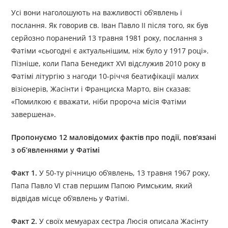
Усі вони наголошують на важливості об’явлень і
послання. Як говорив св. Іван Павло ІІ після того, як був
серйозно поранений 13 травня 1981 року, послання з
Фатіми «сьогодні є актуальнішим, ніж було у 1917 році».
Пізніше, коли Папа Бенедикт XVI відслужив 2010 року в
Фатімі літургію з нагоди 10-річчя беатифікації малих
візіонерів, Жасінти і Франциска Марто, він сказав:
«Помилкою є вважати, ніби пророча місія Фатіми
завершена».
Пропонуємо 12 маловідомих фактів про події, пов’язані
з об’явленнями у Фатімі
Факт 1.
У 50-ту річницю об’явлень, 13 травня 1967 року,
Папа Павло VI став першим Папою Римським, який
відвідав місце об’явлень у Фатімі.
Факт 2.
У своїх мемуарах сестра Люсія описала Жасінту