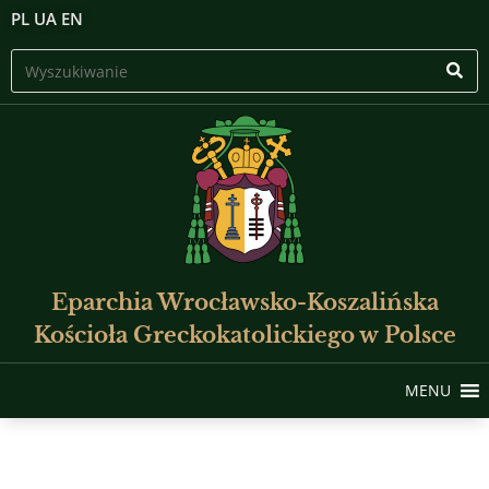
PL
UA
EN
Eparchia Wrocławsko-Koszalińska
Kościoła Greckokatolickiego w Polsce
MENU