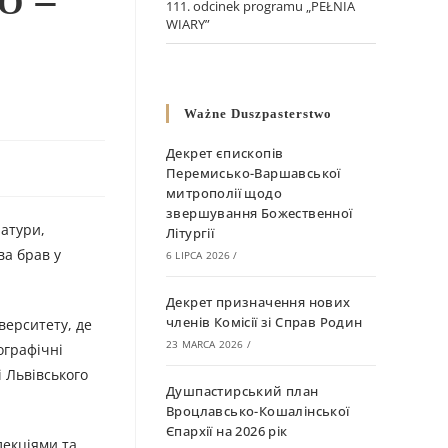
О –
111. odcinek programu „PEŁNIA
WIARY”
Ważne Duszpasterstwo
Декрет єпископів
Перемисько-Варшавської
митрополії щодо
звершування Божественної
ратури,
Літургії
ва брав у
6 LIPCA 2026
/
Декрет призначення нових
членів Комісії зі Справ Родин
верситету, де
23 MARCA 2026
/
ографічні
і Львівського
Душпастирський план
Вроцлавсько-Кошалінської
Єпархії на 2026 рік
лекціями та