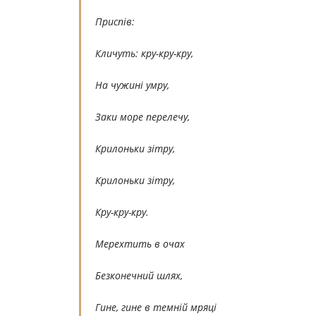
Приспів:
Кличуть: кру-кру-кру,
На чужині умру,
Заки море перелечу,
Крилоньки зітру,
Крилоньки зітру,
Кру-кру-кру.
Мерехтить в очах
Безконечний шлях,
Гине, гине в темній мряці