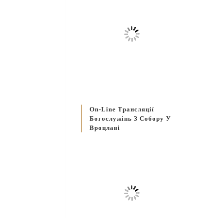
On-Line Трансляції
Богослужінь З Собору У
Вроцлаві