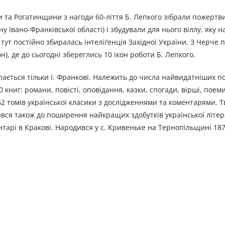
а Рогатинщини з нагоди 60-ліття Б. Лепкого зібрали пожертви
у Івано-Франківської області) і збудували для нього віллу, яку 
 тут постійно збиралась інтеліґенція Західної України. З Черче
), де до сьогодні збереглись 10 ікон роботи Б. Лепкого.
упається тільки І. Франкові. Належить до числа найвидатніших п
 книг: романи, повісті, оповідання, казки, спогади, вірші, поем
62 томів української класики з дослідженнями та коментарями. 
вся також до поширення найкращих здобутків української літе
тарі в Кракові. Народився у с. Кривеньке на Тернопільщині 187