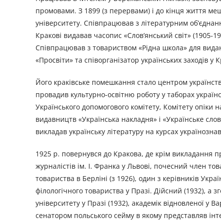
промовами. З 1899 (з перервами) і до кінця життя ме
університету. Співпрацював з літературним об’єднанн
Кракові видавав часопис «Слов’янський світ» (1905-1
Співпрацював з товариством «Рідна школа» для виданн
«Просвіти» та співорганізатор українських заходів у К
Його краківське помешкання стало центром українства
провадив культурно-освітню роботу у таборах українс
Українського допомогового комітету, Комітету опіки 
видавництв «Українська накладня» і «Українське слов
викладав українську літературу на курсах українознав
1925 р. повернувся до Кракова, де крім викладання 
журналістів ім. І. Франка у Львові, почесний член то
товариства в Берліні (з 1926), один з керівників Укра
філологічного товариства у Празі. Дійсний (1932), а
університету у Празі (1932), академік відновленої у 
сенатором польського сейму в якому представляв інт