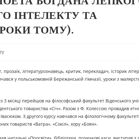
ОЕТА БОГДАНА ЛЕПКОГ
ГО ІНТЕЛЕКТУ ТА
 РОКИ ТОМУ).
zy
, прозаїк, літературознавець, критик, перекладач, історик літе
вчався у польськомовній Бережанській гімназії, уроки з малярст
ез 3 місяці перейшов на філософський факультет Віденського уні
дентського товариства «Січ». Разом з Ф. Колессою провадив етн
Івасюком. З другого курсу навчався на філологічному факультет
жних товариств «Ватра», «Сокіл», хору «Боян».
в читальні «Просвіти», бібліотеки, позичкові каси, виступав з 