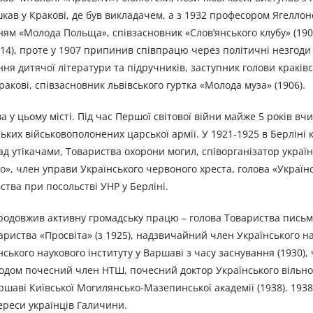
шкав у Кракові, де був викладачем, а з 1932 професором Ягеллон
ям «Молода Польща», співзасновник «Слов’янського клубу» (1901
914), проте у 1907 припинив співпрацю через політичні незгоди
я дитячої літератури та підручників, заступник голови краківс
ракові, співзасновник львівського гуртка «Молода муза» (1906).
 у цьому місті. Під час Першої світової війни майже 5 років вч
ьких військовополонених царської армії. У 1921-1925 в Берліні 
над утікачами, Товариства охорони могил, співорганізатор украї
о», член управи Українського червоного хреста, голова «Українс
ства при посольстві УНР у Берліні.
продовжив активну громадську працю – голова Товариства письм
вариства «Просвіта» (з 1925), надзвичайний член Українського н
їнського наукового інституту у Варшаві з часу заснування (1930),
 згодом почесний член НТШ, почесний доктор Українського вільно
Варшаві Київської Могилянсько-Мазепинської академії (1938). 193
ереси українців Галичини.