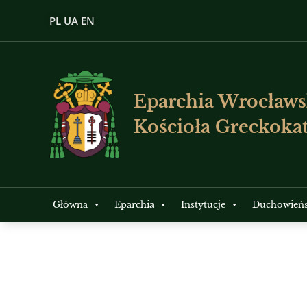
PL
UA
EN
Eparchia Wrocławs
Kościoła Greckokat
Główna
Eparchia
Instytucje
Duchowień