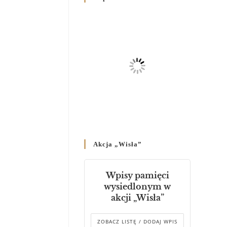
Родин
4 GRUDNIA 2024
/
Декрет владики Володимира
про утворення Комісії до
Справ Молоді та встановленя
складу Катихитичної Комісії
18 PAŹDZIERNIKA 2024
/
Декрет „Проголошення та
оприлюднення постанов
Синоду Єпископів УГКЦ,
який відбувся у Зарваниці, в
Akcja „Wisła”
днях 2-12 липня 2024 р.”
4 PAŹDZIERNIKA 2024
/
Wpisy pamięci
Декрет єпископів
wysiedlonym w
Перемисько-Варшавської
akcji „Wisła”
Митрополії стосовно
звершування Божественної
літургії
ZOBACZ LISTĘ / DODAJ WPIS