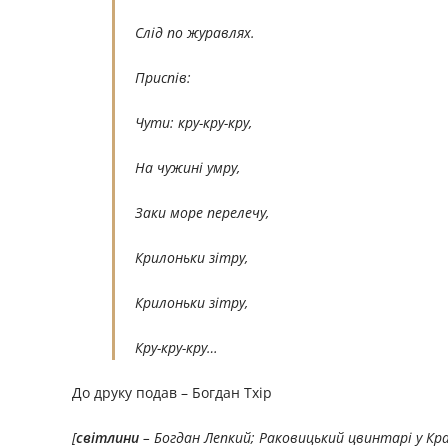
Слід по журавлях.
Приспів:
Чути: кру-кру-кру,
На чужині умру,
Заки море перелечу,
Крилоньки зітру,
Крилоньки зітру,
Кру-кру-кру…
До друку подав – Богдан Тхір
[
світлини
– Богдан Лепкий
;
Раковицький цвинтарі у Кра