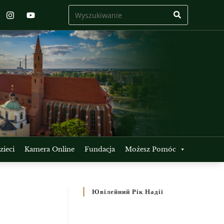
ieci
Kamera Online
Fundacja
Możesz Pomóc
Ювілейний Рік Надії