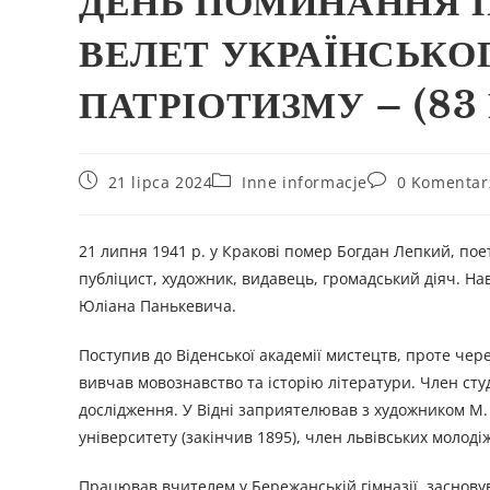
ДЕНЬ ПОМИНАННЯ П
ВЕЛЕТ УКРАЇНСЬКО
ПАТРІОТИЗМУ – (83
21 lipca 2024
Inne informacje
0 Komentar
21 липня 1941 р. у Кракові помер Богдан Лепкий, поет
публіцист, художник, видавець, громадський діяч. На
Юліана Панькевича.
Поступив до Віденської академії мистецтв, проте чер
вивчав мовознавство та історію літератури. Член сту
дослідження. У Відні заприятелював з художником М. 
університету (закінчив 1895), член львівських молоді
Працював вчителем у Бережанській гімназії, засновува