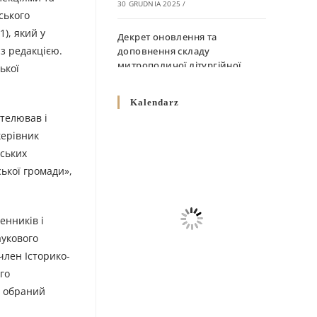
30 GRUDNIA 2025
/
ського
), який у
Декрет оновлення та
 з редакцією.
доповнення складу
митрополичої літургійної
ької
комісії
10 GRUDNIA 2025
/
Kalendarz
ителював і
Декрет „Норми щодо
керівник
вживання священичих риз у
нських
Перемисько-Варшавській
ької громади»,
Митрополії”
10 GRUDNIA 2025
/
Декрет про відзначення
енників і
Великодня і всіх рухомих
аукового
свят за григоріанським
 член Історико-
календарем
го
10 GRUDNIA 2025
/
8 обраний
Декрет проголошення та