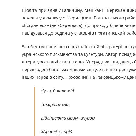
Щоліта приїздив у Галичину. Мешканці Бережанщини т
земельну ділянку у с. Черче (нині Рогатинського район
«Богданівка» (не збереглась). До приходу більшовиків
навідувався до родича у с. Жовчів (Рогатинський район
За обсягом написаного в українській літературі пост
українського письменства та культури. Автор понад 80
літературознавчі статті тощо. Упорядник і видавець 
перекладені багатьма мовами світу. Значно прислужи
інших народів світу. Похований на Раковицькому цвин
Чуєш, брате мій,
Товаришу мій,
Відлітають сірим шнуром
Журавлі у вирій.