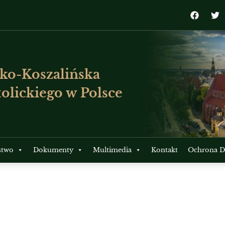
ko-Koszalińska
olickiego w Polsce
stwo
Dokumenty
Multimedia
Kontakt
Ochrona Dz