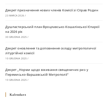
Декрет призначення нових членів Комісії зі Справ Родин
23 MARCA 2026
/
Душпастирський план Вроцлавсько-Кошалінської Єпархії
на 2026 рік
30 GRUDNIA 2025
/
Декрет оновлення та доповнення складу митрополичої
літургійної комісії
10 GRUDNIA 2025
/
Декрет „Норми щодо вживання священичих риз у
Перемисько-Варшавській Митрополії”
10 GRUDNIA 2025
/
Декрет про відзначення Великодня і всіх рухомих свят за
Kalendarz
григоріанським календарем
10 GRUDNIA 2025
/