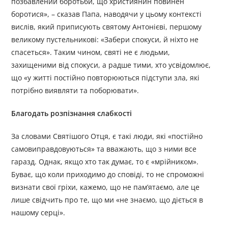
позбавлений боротьби, що християнин повинен
боротися», – сказав Папа, наводячи у цьому контексті
вислів, який приписують святому Антонієві, першому
великому пустельникові: «Забери спокуси, й ніхто не
спасеться». Таким чином, святі не є людьми,
захищеними від спокуси, а радше тими, хто усвідомлює,
що «у житті постійно повторюються підступи зла, які
потрібно виявляти та поборювати».
Благодать розпізнання слабкості
За словами Святішого Отця, є такі люди, які «постійно
самовиправдовуються» та вважають, що з ними все
гаразд. Однак, якщо хто так думає, то є «мрійником».
Буває, що коли приходимо до сповіді, то не спроможні
визнати свої гріхи, кажемо, що не пам’ятаємо, але це
лише свідчить про те, що ми «не знаємо, що діється в
нашому серці».