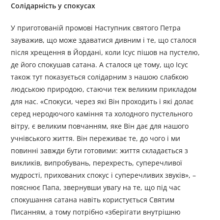
Солідарність у спокусах
У приготованій промові Наступник святого Петра
зауважив, що може здаватися дивним і те, що сталося
після хрещення в Йордані, коли Ісус пішов на пустелю,
де його спокушав сатана. А сталося це тому, що Ісус
також тут показується солідарним з нашою слабкою
людською природою, стаючи теж великим прикладом
для нас. «Спокуси, через які Він проходить і які долає
серед неродючого каміння та холодного пустельного
вітру, є великим повчанням, яке Він дає для нашого
учнівського життя. Він переживає те, до чого і ми
повинні завжди бути готовими: життя складається з
викликів, випробувань, перехресть, суперечливої
мудрості, прихованих спокус і суперечливих звуків», –
пояснює Папа, звернувши увагу на те, що під час
спокушання сатана навіть користується Святим
Писанням, а тому потрібно «зберігати внутрішню