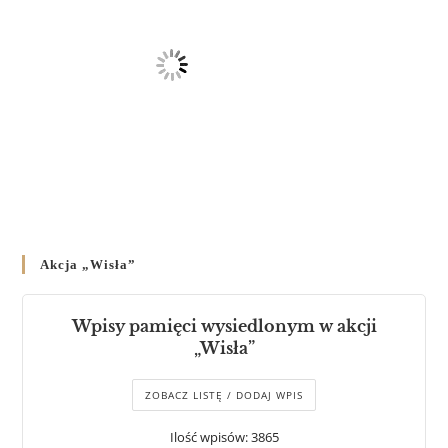
Akcja „Wisła”
Wpisy pamięci wysiedlonym w akcji
„Wisła”
ZOBACZ LISTĘ / DODAJ WPIS
Ilość wpisów: 3865