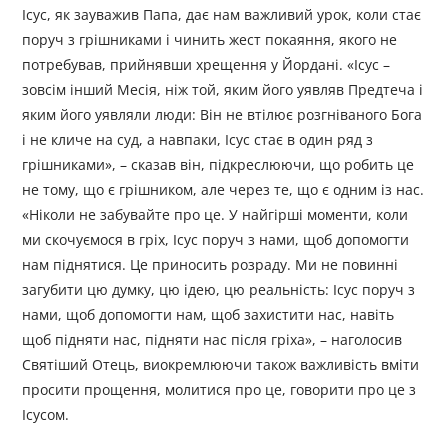
Ісус, як зауважив Папа, дає нам важливий урок, коли стає
поруч з грішниками і чинить жест покаяння, якого не
потребував, прийнявши хрещення у Йордані. «Ісус –
зовсім інший Месія, ніж той, яким його уявляв Предтеча і
яким його уявляли люди: Він не втілює розгніваного Бога
і не кличе на суд, а навпаки, Ісус стає в один ряд з
грішниками», – сказав він, підкреслюючи, що робить це
не тому, що є грішником, але через те, що є одним із нас.
«Ніколи не забувайте про це. У найгірші моменти, коли
ми скочуємося в гріх, Ісус поруч з нами, щоб допомогти
нам піднятися. Це приносить розраду. Ми не повинні
загубити цю думку, цю ідею, цю реальність: Ісус поруч з
нами, щоб допомогти нам, щоб захистити нас, навіть
щоб підняти нас, підняти нас після гріха», – наголосив
Святіший Отець, виокремлюючи також важливість вміти
просити прощення, молитися про це, говорити про це з
Ісусом.