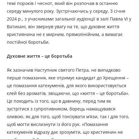
темі пороків і чеснот, який він розпочав в останню
середу минулого року. Зустрічаючись у середу, 3 січня
2024 р., з учасниками загальної аудієнції в залі Павла VI у
Ватикані, він звернув увагу на те, що духовне життя
християнина не є мирним, прямолінійним, а вимагає
постійної боротьби.
Духовне життя – це боротьба
Як зазначив Наступник святого Петра, не випадково
перше помазання, яке отримує кандидат до Хрещення –
це помазання катехуменів, для якого використовується
єлей без ароматів, звіщаючи, що «життя – це боротьба».
Це походить із того, що в давнину, перед тим як
зустрітися з супротивником, борець намащувався
оливою, як для того, щоб тонізувати м’язи, так і для того,
щоб могти вислизнути із його рук. «Помазання
катехуменів відразу дає зрозуміти, що християнин не