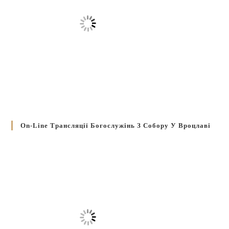
On-Line Трансляції Богослужінь З Собору У Вроцлаві