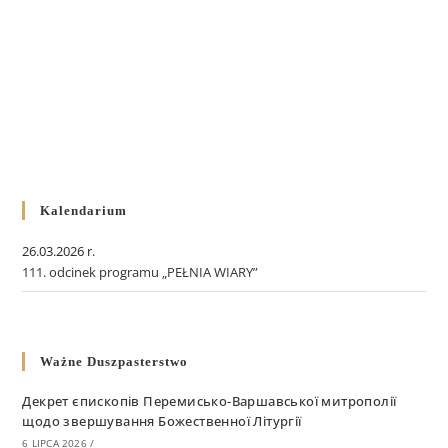
Kalendarium
26.03.2026 r.
111. odcinek programu „PEŁNIA WIARY”
Ważne Duszpasterstwo
Декрет єпископів Перемисько-Варшавської митрополії
щодо звершування Божественної Літургії
6 LIPCA 2026
/