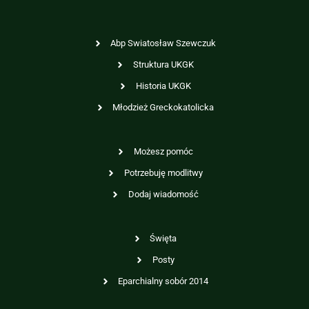
Abp Swiatosław Szewczuk
Struktura UKGK
Historia UKGK
Młodzież Greckokatolicka
Możesz pomóc
Potrzebuję modlitwy
Dodaj wiadomość
Święta
Posty
Eparchialny sobór 2014