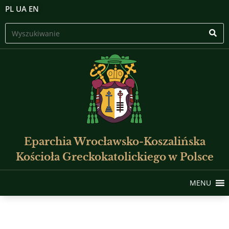
PL
UA
EN
Eparchia Wrocławsko-Koszalińska
Kościoła Greckokatolickiego w Polsce
MENU