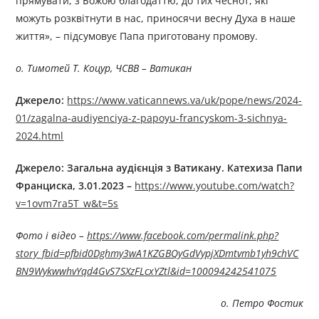
прямувати, з Божою благодаттю, до тих чеснот, які
можуть розквітнути в нас, приносячи весну Духа в наше
життя», – підсумовує Папа приготовану промову.
о. Тимотей Т. Коцур, ЧСВВ – Ватикан
Джерелo:
https://www.vaticannews.va/uk/pope/news/2024-
01/zagalna-audiyenciya-z-papoyu-francyskom-3-sichnya-
2024.html
Джерелo: Загальна аудієнція з Ватикану. Катехиза Папи
Франциска, 3.01.2023 –
https://www.youtube.com/watch?
v=1ovm7ra5T_w&t=5s
Фото і відео –
https://www.facebook.com/permalink.php?
story_fbid=pfbid0Dghmy3wA1KZGBQyGdVypjXDmtvmb1yh9chVC
BN9WykwwhvYqd4GvS7SXzFLcxYZtl&id=100094242541075
о. Петро Фостик