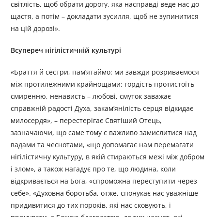
світлість, щоб обрати дорогу, яка насправді веде нас до
щастя, а потім – докладати зусилля, щоб не зупинитися
на цій дорозі».
Всупереч нігілістичній культурі
«Браття й сестри, пам’ятаймо: ми завжди розриваємося
між протилежними крайнощами: гордість протистоїть
смиренню, ненависть – любові, смуток заважає
справжній радості Духа, закам’янілість серця відкидає
милосердя», – перестерігає Святіший Отець,
зазначаючи, що саме тому є важливо замислитися над
вадами та чеснотами, «що допомагає нам перемагати
нігілістичну культуру, в якій стираються межі між добром
і злом», а також нагадує про те, що людина, коли
відкривається на Бога, «спроможна переступити через
себе». «Духовна боротьба, отже, спонукає нас уважніше
придивитися до тих пороків, які нас сковують, і