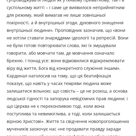
суспільному житті – і саме це виявилося неприйнятним
для режиму, який вимагав не лише зовнішньої
покірності, а й внутрішньої згоди, духовного знищення
внутрішньої людини». Проповідник зазначив, що «вони
не хотіли ставати знаряддями ідеології та репресій. Вони
не були готові повторювати слова, які їх змушували
говорити, або мовчати там, де мовчання означало
брехню. І понад усе: вони відмовилися відокремлювати
віру від життя, Бога від конкретного служіння іншим».
Кардинал наголосив на тому, що ця беатифікація
показує, що навіть у часах темряви людина може
залишатися вільною; що совість – це не розкіш, а основа
людської гідності та запорука невід’ємних прав людини; і
що Церква не є переконливою тоді, коли вона
поступлива та невимоглива, а тоді, коли залишається
вірною Христові». Життя та свідчення новопроголошених
мучеників заохочує нас «не продавати правду заради