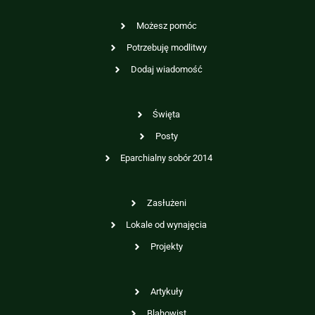
Możesz pomóc
Potrzebuję modlitwy
Dodaj wiadomość
Święta
Posty
Eparchialny sobór 2014
Zasłużeni
Lokale od wynajęcia
Projekty
Artykuły
Blahowist