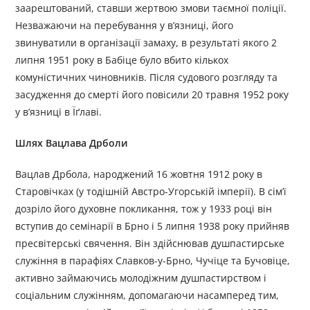
заарештований, ставши жертвою змови таємної поліції.
Незважаючи на перебування у в’язниці, його
звинуватили в організації замаху, в результаті якого 2
липня 1951 року в Бабіце було вбито кількох
комуністичних чиновників. Після судового розгляду та
засудження до смерті його повісили 20 травня 1952 року
у в’язниці в Їґлаві.
Шлях Вацлава Дрболи
Вацлав Дрбола, народжений 16 жовтня 1912 року в
Старовічках (у тодішній Австро-Угорській імперії). В сімʼї
дозріло його духовне покликання, тож у 1933 році він
вступив до семінарії в Брно і 5 липня 1938 року прийняв
пресвітерські свячення. Він здійснював душпастирське
служіння в парафіях Славков-у-Брно, Чучіце та Бучовіце,
активно займаючись молодіжним душпастирством і
соціальним служінням, допомагаючи насамперед тим,