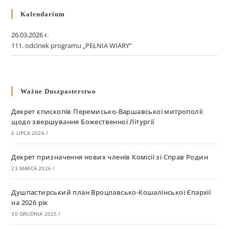
Kalendarium
26.03.2026 r.
111. odcinek programu „PEŁNIA WIARY”
Ważne Duszpasterstwo
Декрет єпископів Перемисько-Варшавської митрополії
щодо звершування Божественної Літургії
6 LIPCA 2026
/
Декрет призначення нових членів Комісії зі Справ Родин
23 MARCA 2026
/
Душпастирський план Вроцлавсько-Кошалінської Єпархії
на 2026 рік
30 GRUDNIA 2025
/