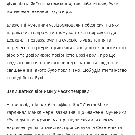
діяльність. Як їхнє затримання, так і вбивствою, були
мотивовані ненавистю до віри.
Блаженні мученики усвідомлювали небезпеку, на яку
наражалися в драматичному контексті ворожості до
Церкви, і, незважаючи на суворість ув’язнення та
перенесені тортури, прийняли свою долю з непохитною
вірою та довірливою покірністю Божій волі, про що
свідчать листи, написані перед стратою та свідчення
священника, якого було покликано, щоб уділити таїнство
сповіді Янові Булі.
Залишатися вірними у часах темряви
У проповіді під час беатифікаційної Святої Меси
кардинал Майкл Черні зазначив, що блаженні мученики
«були душпастирями, які прагнули служити своєму
народові, уділяти таїнства, проповідувати Євангеліє та
супроводжувати людей як у їхньому приватному, так і в