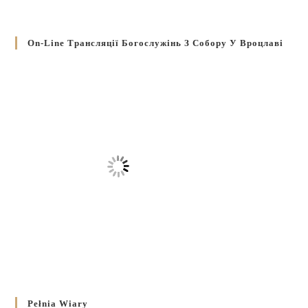
On-Line Трансляції Богослужінь З Собору У Вроцлаві
Pełnia Wiary