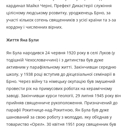
кардинал Майкл Черні, Префект Дикастерії служіння
цілісному людському розвитку, уродженець Брно, за
участі кількох сотень священників з усієї країни та з-за
кордону і численних вірних.
Життя Яна Були
Ян Була народився 24 червня 1920 року в селі Луков (у
тодішній Чехословаччині) і з дитинства був дуже
активним у парафіяльному житті. Закінчивши середню
школу, у 1938 році вступив до дієцезіальної семінарії в
Брно. Через війну та німецьку окупацію був змушений
провести рік на примусових роботах на керамічному
заводі. Закінчивши курси теології, 29 липня 1945 року він
прийняв священниче рукоположення. Призначений до
парафії Рокитнице-над-Рокитною, Ян Була був дуже
шанований за свою роботу з молоддю, яку об’єднав у
товариство «Орел». 30 квітня 1951 року священник був