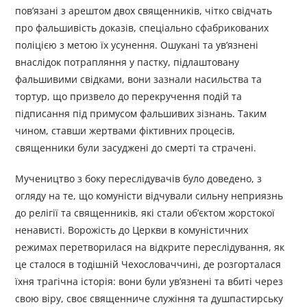
пов’язані з арештом двох священників, чітко свідчать
про фальшивість доказів, спеціально сфабрикованих
поліцією з метою їх усунення. Ошукані та ув’язнені
внаслідок потрапляння у пастку, підлаштовану
фальшивими свідками, вони зазнали насильства та
тортур, що призвело до перекручення подій та
підписання під примусом фальшивих зізнань. Таким
чином, ставши жертвами фіктивних процесів,
священники були засуджені до смерті та страчені.
Мучеництво з боку переслідувачів було доведено, з
огляду на те, що комуністи відчували сильну неприязнь
до релігії та священників, які стали об’єктом жорстокої
ненависті. Ворожість до Церкви в комуністичних
режимах перетворилася на відкрите переслідування, як
це сталося в тодішній Чехословаччині, де розгорталася
їхня трагічна історія: вони були ув’язнені та вбиті через
свою віру, своє священниче служіння та душпастирську