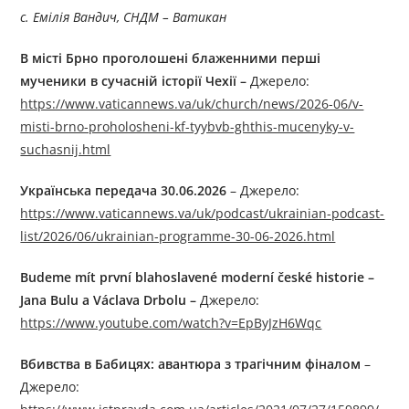
с. Емілія Вандич, СНДМ – Ватикан
В місті Брно проголошені блаженними перші
мученики в сучасній історії Чехії –
Джерелo:
https://www.vaticannews.va/uk/church/news/2026-06/v-
misti-brno-proholosheni-kf-tyybvb-ghthis-mucenyky-v-
suchasnij.html
Українська передача 30.06.2026
– Джерелo:
https://www.vaticannews.va/uk/podcast/ukrainian-podcast-
list/2026/06/ukrainian-programme-30-06-2026.html
Budeme
m
í
t
prvn
í
blahoslaven
é
modern
í č
esk
é
historie
–⁠⁠⁠⁠⁠⁠
Jana
Bulu
a
V
á
clava
Drbolu
–
Джерелo:
https://www.youtube.com/watch?v=EpByJzH6Wqc
Вбивства в Бабицях: авантюра з трагічним фіналом
–
Джерелo: