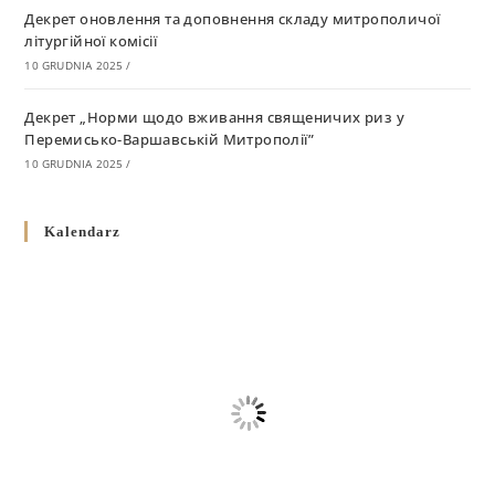
Декрет оновлення та доповнення складу митрополичої
літургійної комісії
10 GRUDNIA 2025
/
Декрет „Норми щодо вживання священичих риз у
Перемисько-Варшавській Митрополії”
10 GRUDNIA 2025
/
Декрет про відзначення Великодня і всіх рухомих свят за
Kalendarz
григоріанським календарем
10 GRUDNIA 2025
/
Декрет проголошення та оприлюдення постанов Синоду
Єпископів УГКЦ як зобов’язуючі на території
Вроцлавсько-Кошалінської Єпархії
5 LISTOPADA 2025
/
Душпастирський план Вроцлавсько-Кошалінської єпархії
на 2025 рік
2 STYCZNIA 2025
/