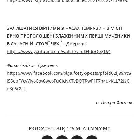
https://www.istpravda.com.ua/articles/2021/07/27/159899/
ЗАЛИШАТИСЯ ВІРНИМИ У ЧАСАХ ТЕМРЯВИ – В МІСТІ
БРНО ПРОГОЛОШЕНІ БЛАЖЕННИМИ ПЕРШІ МУЧЕНИКИ
В СУЧАСНІЙ ІСТОРІЇ ЧЕХІЇ –
Джерелo:
https://www.youtube.com/watch?v=dD4dpQey164
Фото і відео –
Джерелo:
https://www.facebook.com/olga.fostyk/posts/pfbid02ij89ntG
J5SebFYcvVJyoCov6wcoPuCJcNXTyDQTRwP1F7h4uyKLL72tsC
n3g5r8Ul
о. Петро Фостик
PODZIEL SIĘ TYM Z INNYMI