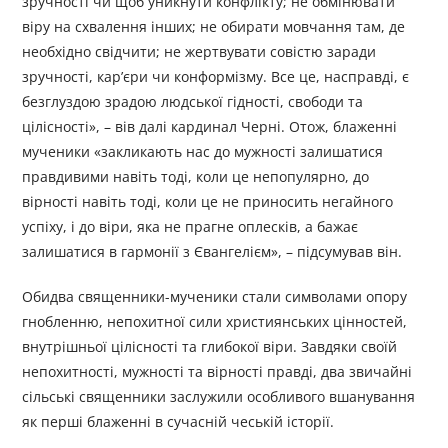
зручності чи щоб уникнути конфлікту; не обмінювати
віру на схвалення інших; не обирати мовчання там, де
необхідно свідчити; не жертвувати совістю заради
зручності, кар’єри чи конформізму. Все це, насправді, є
безглуздою зрадою людської гідності, свободи та
цілісності», – вів далі кардинал Черні. Отож, блаженні
мученики «закликають нас до мужності залишатися
правдивими навіть тоді, коли це непопулярно, до
вірності навіть тоді, коли це не приносить негайного
успіху, і до віри, яка не прагне оплесків, а бажає
залишатися в гармонії з Євангелієм», – підсумував він.
Обидва священники-мученики стали символами опору
гнобленню, непохитної сили християнських цінностей,
внутрішньої цілісності та глибокої віри. Завдяки своїй
непохитності, мужності та вірності правді, два звичайні
сільські священники заслужили особливого вшанування
як перші блаженні в сучасній чеській історії.