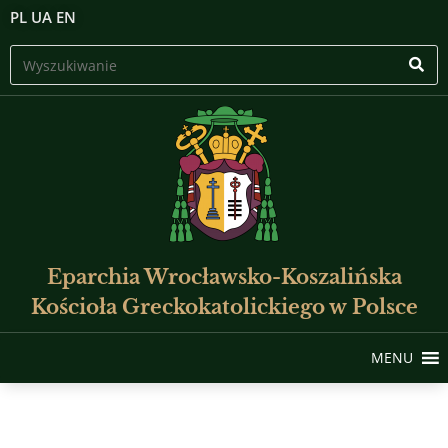
PL
UA
EN
Eparchia Wrocławsko-Koszalińska
Kościoła Greckokatolickiego w Polsce
MENU