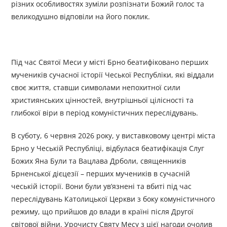
різних особливостях зуміли розпізнати Божий голос та
великодушно відповіли на його поклик.
Під час Святої Меси у місті Брно беатифіковано перших
мучеників сучасної історії Чеської Республіки, які віддали
своє життя, ставши символами непохитної сили
християнських цінностей, внутрішньої цілісності та
глибокої віри в період комуністичних переслідувань.
В суботу, 6 червня 2026 року, у виставковому центрі міста
Брно у Чеській Республіці, відбулася беатифікація Слуг
Божих Яна Були та Вацлава Дрболи, священників
Брненської дієцезії – перших мучеників в сучасній
чеській історії. Вони були ув’язнені та вбиті під час
переслідувань Католицької Церкви з боку комуністичного
режиму, що прийшов до влади в країні після Другої
світової війни. Урочисту Святу Месу з цієї нагоди очолив