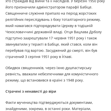
хто страждав від війни та її наслідків. У березні 1950 року
його призначили адміністратором парафії Бабіце.
Священниче служіння припало на період жорстоких
релігійних переслідувань з боку тоталітарного режиму,
який намагався підпорядкувати Церкву в тодішній
Чехословаччині державній владі. Отця Вацлава Дрболу
підступно заарештували 17 червня 1951 року і також
звинуватили у теракті в Бабіце, який стався, коли він
перебував під вартою. Засуджений до смерті, він був
страчений 3 серпня 1951 року в Їґлаві.
Обидвох священників, через їхню душпастирську
ревність, вважали небезпечними для комуністичного
режиму, що встановився в країні з 1948 року.
Страчені з ненависті до віри
Факти мучеництва підтверджуються документами,
знайденими, зокрема, в останні роки. Матеріали,