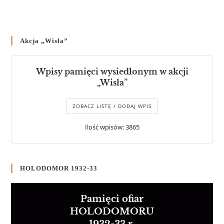
Akcja „Wisła”
Wpisy pamięci wysiedlonym w akcji
„Wisła”
ZOBACZ LISTĘ / DODAJ WPIS
Ilość wpisów: 3865
HOLODOMOR 1932-33
Pamięci ofiar
HOLODOMORU