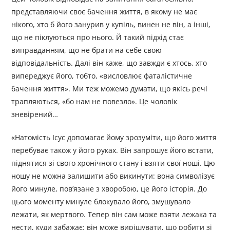
представляючи своє бачення життя, в якому не має
нікого, хто б його занурив у купіль, винен не він, а інші,
що не піклуються про нього. Й такий підхід стає
виправданням, що не брати на себе свою
відповідальність. Далі він каже, що завжди є хтось, хто
випереджує його, тобто, «висловлює фаталістичне
бачення життя». Ми теж можемо думати, що якісь речі
трапляються, «бо нам не повезло». Це чоловік
зневірений…
«Натомість Ісус допомагає йому зрозуміти, що його життя
перебуває також у його руках. Він запрошує його встати,
піднятися зі свого хронічного стану і взяти свої ноші. Цю
ношу не можна залишити або викинути: вона символізує
його минуле, пов’язане з хворобою, це його історія. До
цього моменту минуле блокувало його, змушувало
лежати, як мертвого. Тепер він сам може взяти лежака та
нести, куди забажає: він може вирішувати, що робити зі