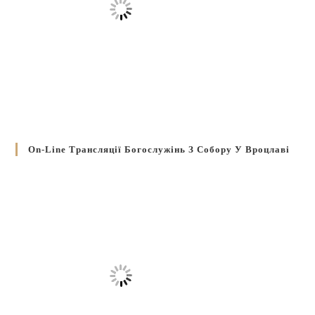
On-Line Трансляції Богослужінь З Собору У Вроцлаві