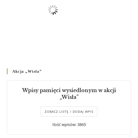
Akcja „Wisła”
Wpisy pamięci wysiedlonym w akcji
„Wisła”
ZOBACZ LISTĘ / DODAJ WPIS
Ilość wpisów: 3865