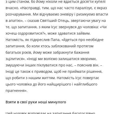
з цим станом, бо йому ніколи не вдається досягти купелі
вчасно. «Насправді, тим, що нас часто паралізує, є якраз
розчарування. Ми відчуваємо зневіру і ризикуємо впасти
в апатію», – сказав Святіший Отець, звертаючи увагу на
те, що запитання, з яким Ісус звернувся до чоловіка: «Чи
хочеш оздоровитися?», може здаватися зайвим.
Натомість, як підкреслив Папа, «йдеться про необхідне
запитання, бо коли хтось заблокований протягом
багатьох років, йому може забракнути бажання
зцілитися». «Іноді ми воліємо залишатися хворими,
змушуючи інших піклуватися про нас, – пояснив він. –
Іноді це також є приводом, щоб не приймати рішення,
що робити з нашим життям. Натомість Ісус повертає
цього чоловіка до його найщирішого і найглибшого
прагнення».
Взяти в свої руки ноші минулого
Цей чоловік відповідає на запитання багатослівно,