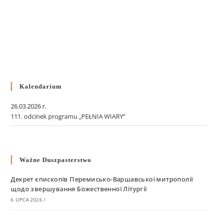
Kalendarium
26.03.2026 r.
111. odcinek programu „PEŁNIA WIARY”
Ważne Duszpasterstwo
Декрет єпископів Перемисько-Варшавської митрополії
щодо звершування Божественної Літургії
6 LIPCA 2026
/