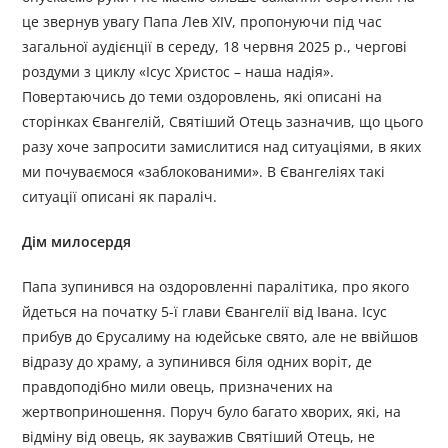
це звернув увагу Папа Лев XIV, пропонуючи під час
загальної аудієнції в середу, 18 червня 2025 р., чергові
роздуми з циклу «Ісус Христос – наша надія».
Повертаючись до теми оздоровлень, які описані на
сторінках Євангелій, Святіший Отець зазначив, що цього
разу хоче запросити замислитися над ситуаціями, в яких
ми почуваємося «заблокованими». В Євангеліях такі
ситуації описані як параліч.
Дім милосердя
Папа зупинився на оздоровленні паралітика, про якого
йдеться на початку 5-ї глави Євангелії від Івана. Ісус
прибув до Єрусалиму на юдейське свято, але не ввійшов
відразу до храму, а зупинився біля одних воріт, де
правдоподібно мили овець, призначених на
жертвоприношення. Поруч було багато хворих, які, на
відміну від овець, як зауважив Святіший Отець, не