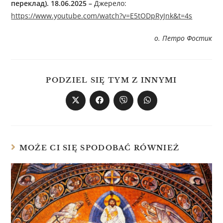
переклад). 18.06.2025
–
Джерелo:
https://www.youtube.com/watch?v=E5tODpRyJnk&t=4s
о. Петро Фостик
PODZIEL SIĘ TYM Z INNYMI
MOŻE CI SIĘ SPODOBAĆ RÓWNIEŻ