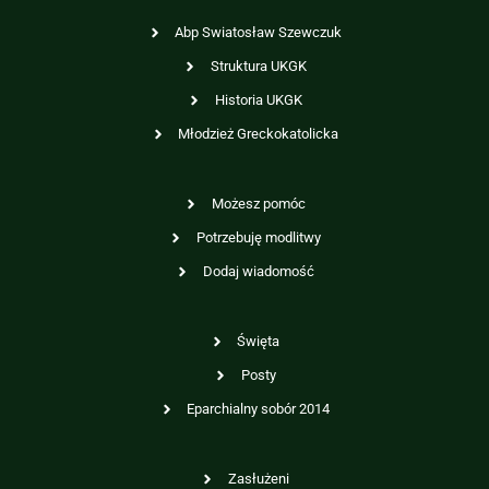
Abp Swiatosław Szewczuk
Struktura UKGK
Historia UKGK
Młodzież Greckokatolicka
Możesz pomóc
Potrzebuję modlitwy
Dodaj wiadomość
Święta
Posty
Eparchialny sobór 2014
Zasłużeni