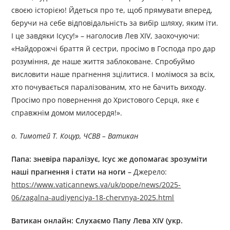
своєю історією! Йдеться про те, щоб прямувати вперед,
беручи на себе відповідальність за вибір шляху, яким іти.
І це завдяки Ісусу!» – наголосив Лев XIV, заохочуючи:
«Найдорожчі браття й сестри, просімо в Господа про дар
розуміння, де наше життя заблоковане. Спробуймо
висловити наше прагнення зцілитися. І молімося за всіх,
хто почувається паралізованим, хто не бачить виходу.
Просімо про повернення до Христового Серця, яке є
справжнім домом милосердя!».
о. Тимотей Т. Коцур, ЧСВВ – Ватикан
Папа: зневіра паралізує, Ісус же допомагає зрозуміти
наші прагнення і стати на ноги
–
Джерелo:
https://www.vaticannews.va/uk/pope/news/2025-
06/zagalna-audiyenciya-18-chervnya-2025.html
Ватикан онлайн: Слухаємо Папу Лева XIV (укр.