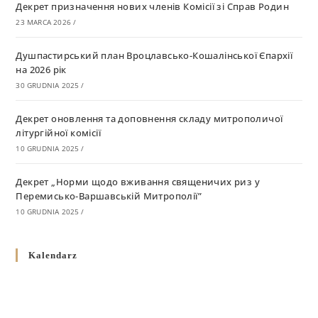
Декрет призначення нових членів Комісії зі Справ Родин
23 MARCA 2026
/
Душпастирський план Вроцлавсько-Кошалінської Єпархії
на 2026 рік
30 GRUDNIA 2025
/
Декрет оновлення та доповнення складу митрополичої
літургійної комісії
10 GRUDNIA 2025
/
Декрет „Норми щодо вживання священичих риз у
Перемисько-Варшавській Митрополії”
10 GRUDNIA 2025
/
Декрет про відзначення Великодня і всіх рухомих свят за
Kalendarz
григоріанським календарем
10 GRUDNIA 2025
/
Декрет проголошення та оприлюдення постанов Синоду