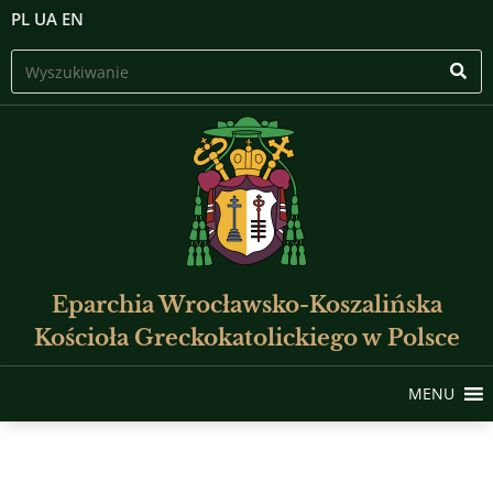
PL
UA
EN
Eparchia Wrocławsko-Koszalińska
Kościoła Greckokatolickiego w Polsce
MENU