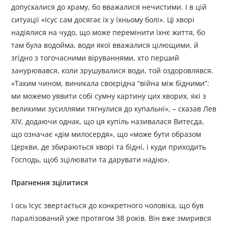
допускалися до храму, бо вважалися нечистими. І в цій
ситуації «Ісус сам досягає їх у їхньому болі». Ці хворі
надіялися на чудо, що може перемінити їхнє життя, бо
там була водойма, води якої вважалися цілющими, й
згідно з тогочасними віруваннями, хто перший
занурювався, коли зрушувалися води, той оздоровлявся.
«Таким чином, виникала своєрідна “війна між бідними”:
ми можемо уявити собі сумну картину цих хворих, які з
великими зусиллями тягнулися до купальні», – сказав Лев
XIV, додаючи однак, що ця купіль називалася Витесда,
що означає «дім милосердя», що «може бути образом
Церкви, де збираються хворі та бідні, і куди приходить
Господь, щоб зцілювати та дарувати надію».
Прагнення зцілитися
І ось Ісус звертається до конкретного чоловіка, що був
паралізований уже протягом 38 років. Він вже змирився