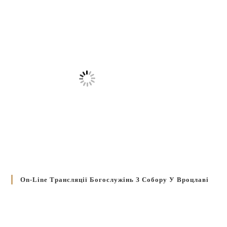
On-Line Трансляції Богослужінь З Собору У Вроцлаві