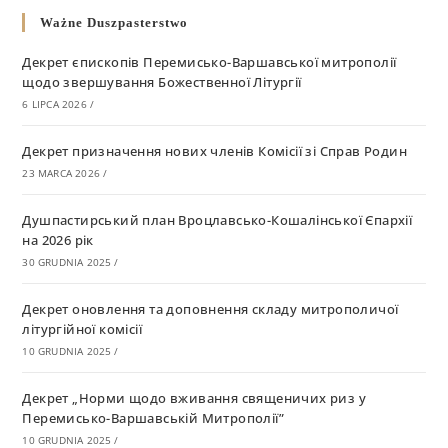
Ważne Duszpasterstwo
Декрет єпископів Перемисько-Варшавської митрополії
щодо звершування Божественної Літургії
6 LIPCA 2026
/
Декрет призначення нових членів Комісії зі Справ Родин
23 MARCA 2026
/
Душпастирський план Вроцлавсько-Кошалінської Єпархії
на 2026 рік
30 GRUDNIA 2025
/
Декрет оновлення та доповнення складу митрополичої
літургійної комісії
10 GRUDNIA 2025
/
Декрет „Норми щодо вживання священичих риз у
Перемисько-Варшавській Митрополії”
10 GRUDNIA 2025
/