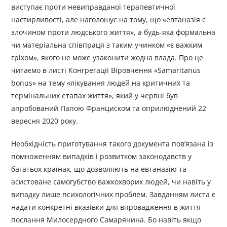
виступає проти невиправданої терапевтичної
настирливості, але наголошує на тому, що «евтаназія є
злочином проти людського життя», а будь-яка формальна
чи матеріальна співпраця з таким учинком «є важким
гріхом», якого не може узаконити жодна влада. Про це
читаємо в листі Конгрегації Віровчення «Samaritanus
bonus» на тему «лікування людей на критичних та
термінальних етапах життя», який у червні був
апробований Папою Франциском та оприлюднений 22
вересня 2020 року.
Необхідність приготування такого документа пов’язана із
помноженням випадків і розвитком законодавств у
багатьох країнах, що дозволяють на евтаназію та
асистоване самогубство важкохворих людей, чи навіть у
випадку лише психологічних проблем. Завданням листа є
надати конкретні вказівки для впровадження в життя
послання Милосердного Самарянина. Бо навіть якщо