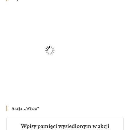
на публічних богослужіннях
23 LUTEGO 2024
/
Akcja „Wisła”
Wpisy pamięci wysiedlonym w akcji