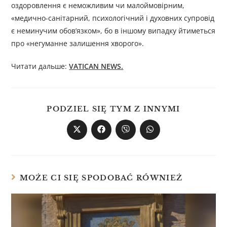
оздоровлення є неможливим чи малоймовірним,
«медично-санітарний, психологічний і духовних супровід
є неминучим обов’язком», бо в іншому випадку йтиметься
про «негуманне залишення хворого».
Читати дальше:
VATICAN NEWS.
PODZIEL SIĘ TYM Z INNYMI
MOŻE CI SIĘ SPODOBAĆ RÓWNIEŻ