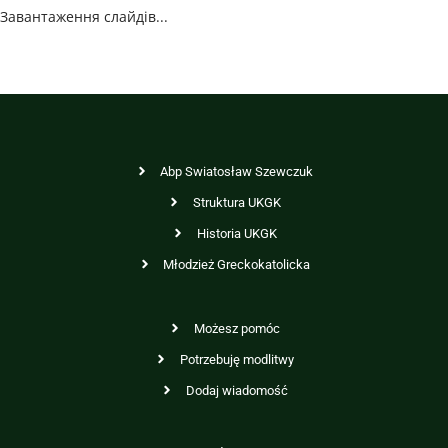
Завантаження слайдів...
Abp Swiatosław Szewczuk
Struktura UKGK
Historia UKGK
Młodzież Greckokatolicka
Możesz pomóc
Potrzebuję modlitwy
Dodaj wiadomość