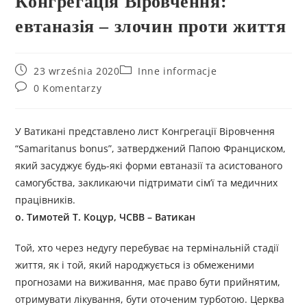
Конгрегація Віровчення:
евтаназія – злочин проти життя
23 września 2020
Inne informacje
0 Komentarzy
У Ватикані представлено лист Конгрегації Віровчення
“Samaritanus bonus”, затверджений Папою Франциском,
який засуджує будь-які форми евтаназії та асистованого
самогубства, закликаючи підтримати сім’ї та медичних
працівників.
о. Тимотей Т. Коцур, ЧСВВ – Ватикан
Той, хто через недугу перебуває на термінальній стадії
життя, як і той, який народжується із обмеженими
прогнозами на виживання, має право бути прийнятим,
отримувати лікування, бути оточеним турботою. Церква