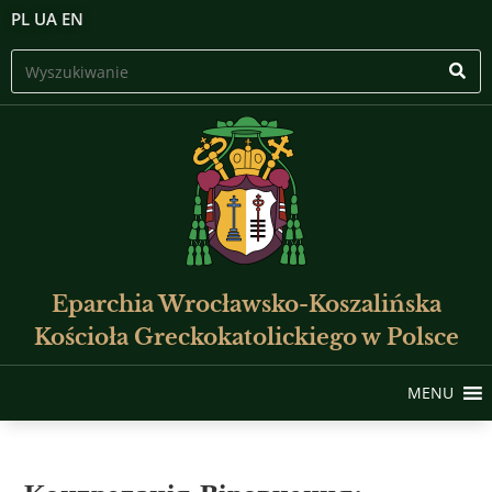
PL
UA
EN
Eparchia Wrocławsko-Koszalińska
Kościoła Greckokatolickiego w Polsce
MENU