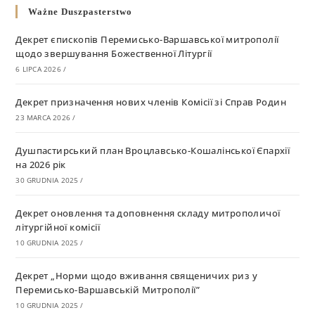
Ważne Duszpasterstwo
Декрет єпископів Перемисько-Варшавської митрополії
щодо звершування Божественної Літургії
6 LIPCA 2026
/
Декрет призначення нових членів Комісії зі Справ Родин
23 MARCA 2026
/
Душпастирський план Вроцлавсько-Кошалінської Єпархії
на 2026 рік
30 GRUDNIA 2025
/
Декрет оновлення та доповнення складу митрополичої
літургійної комісії
10 GRUDNIA 2025
/
Декрет „Норми щодо вживання священичих риз у
Перемисько-Варшавській Митрополії”
10 GRUDNIA 2025
/