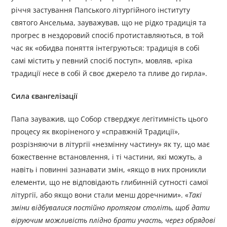
річчя застування Папського літургійного інституту
святого Ансельма, зауважував, що не рідко традиція та
прогрес в нездоровий спосіб протиставляються, в той
час як «обидва поняття інтегруються: традиція в собі
самі містить у певний спосіб поступ», мовляв, «ріка
традиції несе в собі й своє джерело та пливе до гирла».
Сила євангелізації
Папа зауважив, що Собор стверджує легітимність цього
процесу як вкоріненого у «справжній Традиції»,
розрізняючи в літургії «незмінну частину» як ту, що має
божественне встановлення, і ті частини, які можуть, а
навіть і повинні зазнавати змін, «якщо в них проникли
елементи, що не відповідають глибинній сутності самої
літургії, або якщо вони стали менш доречними». «
Такі
зміни відбувалися постійно протягом століть, щоб дати
віруючим можливість плідно брати участь, через обрядові