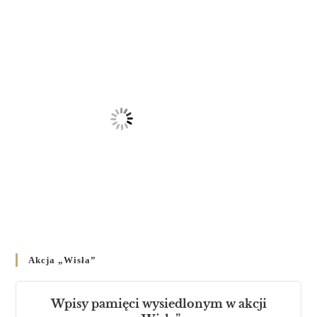
23 LUTEGO 2024
/
Akcja „Wisła”
Wpisy pamięci wysiedlonym w akcji