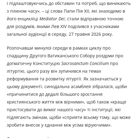
і підлаштовуючись до обставин та потреб, що виникають
з плином часу», – ці слова Папи Пія XII, які знаходимо в
його енцикліці
Mediator Dei
, стали відправною точною
для роздумів, якими Лев XIV поділився з учасниками
загальної аудієнції в середу, 27 травня 2026 року.
Розпочавши минулої середи в рамках циклу про
спадщину Другого Ватиканського Собору роздуми про
догматичну Конституцію
Sacrosanctum Concilium
про
літургію, цього разу він зупинився на темах
реформування та розвитку літургії. Як зазначається у
цьому документі, синодальна асамблея зібралася, щоби
«причинитися до дедалі більшого зростання
християнського життя між вірними», щоб також «краще
пристосувати до вимог нашого часу» ті інституції, які
підлягають змінам, щоби «сприяти всьому тому, що може
зробити внесок у єднання між усіма віруючими».