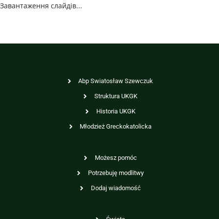
Завантаження слайдів...
Abp Swiatosław Szewczuk
Struktura UKGK
Historia UKGK
Młodzież Greckokatolicka
Możesz pomóc
Potrzebuję modlitwy
Dodaj wiadomość