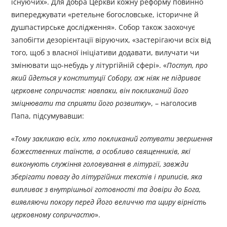
існуючих». Для добра Церкви кожну реформу повинно
випереджувати «ретельне богословське, історичне й
душпастирське дослідження». Собор також заохочує
запобігти дезорієнтації віруючих, «застерігаючи всіх від
того, щоб з власної ініціативи додавати, вилучати чи
змінювати що-небудь у літургійній сфері». «
Поступ, про
який йдеться у конституції Собору, аж ніяк не підриває
церковне сопричастя: навпаки, він покликаний його
зміцнювати та сприяти його розвитку
», – наголосив
Папа, підсумувавши:
«
Тому закликаю всіх, хто покликаний готувати звершення
божественних таїнств, а особливо священників, які
виконують служіння головування в літургії, завжди
зберігати повагу до літургійних текстів і приписів, яка
випливає з внутрішньої готовності та довіри до Бога,
виявляючи покору перед Його величчю та щиру вірність
церковному сопричастю
».