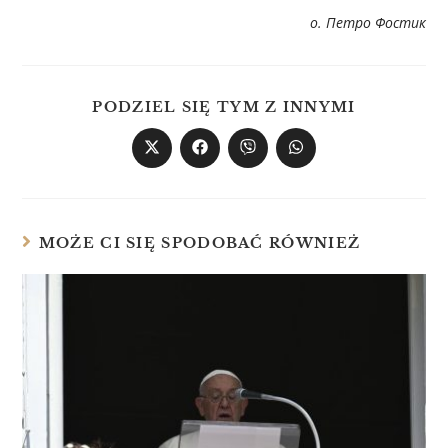
о
.
Петро
Фостик
PODZIEL SIĘ TYM Z INNYMI
MOŻE CI SIĘ SPODOBAĆ RÓWNIEŻ