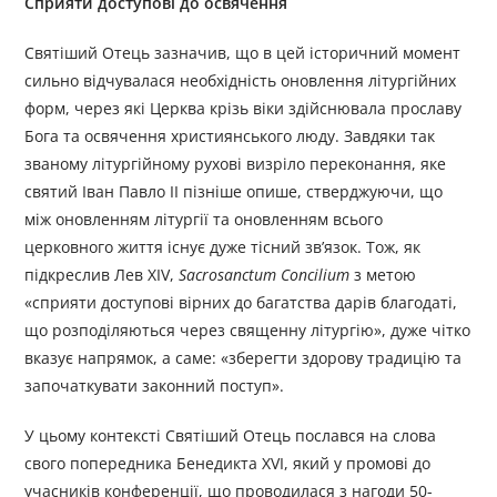
Сприяти доступові до освячення
Святіший Отець зазначив, що в цей історичний момент
сильно відчувалася необхідність оновлення літургійних
форм, через які Церква крізь віки здійснювала прославу
Бога та освячення християнського люду. Завдяки так
званому літургійному рухові визріло переконання, яке
святий Іван Павло ІІ пізніше опише, стверджуючи, що
між оновленням літургії та оновленням всього
церковного життя існує дуже тісний зв’язок. Тож, як
підкреслив Лев XIV,
Sacrosanctum Concilium
з метою
«сприяти доступові вірних до багатства дарів благодаті,
що розподіляються через священну літургію», дуже чітко
вказує напрямок, а саме: «зберегти здорову традицію та
започаткувати законний поступ».
У цьому контексті Святіший Отець послався на слова
свого попередника Бенедикта XVI, який у промові до
учасників конференції, що проводилася з нагоди 50-