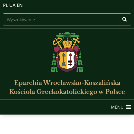
PL
UA
EN
Eparchia Wrocławsko-Koszalińska
Kościoła Greckokatolickiego w Polsce
MENU