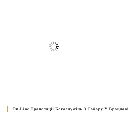
On-Line Трансляції Богослужінь З Собору У Вроцлаві