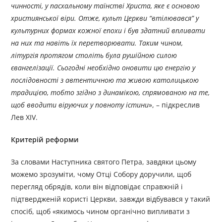
чинності, у пасхальному таїнстві Христа, яке є основою
християнської віри. Отже, культ Церкви “втілювався” у
культурних формах кожної епохи і був здатний впливати
на них та навіть їх перетворювати. Таким чином,
літургія протягом століть була рушійною силою
євангелізації. Сьогодні необхідно оновити цю енергію у
послідовності з автентичною та живою католицькою
традицією, тобто згідно з динамікою, спрямованою на те,
щоб вводити віруючих у повноту істини
», – підкреслив
Лев XIV.
Критерій реформи
За словами Наступника святого Петра, завдяки цьому
можемо зрозуміти, чому Отці Собору доручили, щоб
перегляд обрядів, коли він відповідає справжній і
підтвердженій користі Церкви, завжди відбувався у такий
спосіб, щоб «якимось чином органічно випливати з