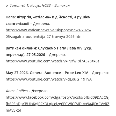
о. Тимотей Т. Коцур, ЧСВВ – Ватикан
Папа: літургія, «втілена» в дійсності, є рушієм
євангелізації –
Джерелo:
https://www.vaticannews.va/uk/pope/news/2026-
05/zagalna-audientsija-27-travnya-2026.html
Ватикан онлайн: Слухаємо Папу Лева XIV (укр.
переклад). 27.05.2026 –
Джерелo: –
https://www.youtube.com/watch?v=PDfw_9l7A3Y&t=3s
May 27 2026, General Audience – Pope Leo XIV –
Джерелo:
https://www.youtube.com/watch?v=dEouGT19TVA
Фото
і
відео
–
Джерелo:
https://www.facebook.com/olga.fostyk/posts/pfbid09DAcCGj
fb6PShDpYBUiaKgiP2XDLqJcejzg6PCWiCfMDtAx9a4jDrCVeRZ
mAV3R5l