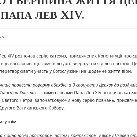
ЛО І ВЕРШИНА ЖИТТЯ Ц
ПАПА ЛЕВ XIV.
zy
 Лев XIV розпочав серію катехиз, присвячених Конституції про св
ць наголосив, що саме в літургії звершується діло спасіння, Ц
 перетворювати участь у богослужінні на щоденне життя віри.
лише провести реформу обрядів, а й спонукати Церкву до роздум
: Таїнства Христа»
, – цими словами Папа Лев XIV розпочав катехи
ощі Святого Петра, започатковуючи нову серію повчань, присвяч
Другого Ватиканського Собору.
рисутнім
на є одночасно простором, часом і контекстом, у якому Церква от