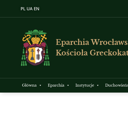
PL
UA
EN
Eparchia Wrocławs
Kościoła Greckokat
Główna
Eparchia
Instytucje
Duchowień