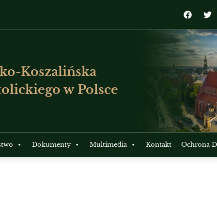
ko-Koszalińska
olickiego w Polsce
stwo
Dokumenty
Multimedia
Kontakt
Ochrona Dz