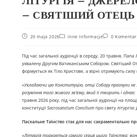
ЛІТУРГІЯ – ДЖЕРЕ
– СВЯТІШИЙ ОТЕЦЬ 
20 maja 2026
Inne informacje
0 Komentar
Під час загальної аудієнції в середу, 20 травня, Папа
ухвалену Другим Ватиканським Собором. Святіший Оте
формується як Тіло Христове, а вірні отримують силу
«Укладаючи цю Конституцію, отці Собору прагнули не 
розуміння того живого зв’язку, який її творить і єднає
травня 2026 року, під час загальної аудієнції на пл
конституції
Sacrosanctum Concilium
про святу літургію 
Пасхальне Таїнство стає для нас сакраментально п
«Літургія торкається самого серця цього Таїнства: во