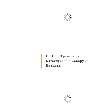
On-Line Трансляції
Богослужінь З Собору У
Вроцлаві