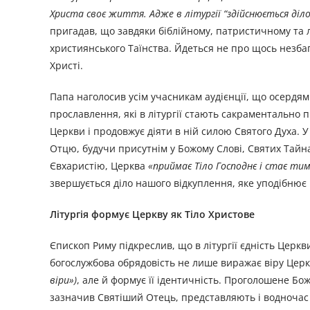
Христа своє життя. Адже в літургії “здійснюється діло 
пригадав, що завдяки біблійному, патристичному та 
християнського Таїнства. Йдеться не про щось незбаг
Христі.
Папа наголосив усім учасникам аудієнції, що осердям 
прославлення, які в літургії стають сакраментально 
Церкви і продовжує діяти в ній силою Святого Духа. У 
Отцю, будучи присутнім у Божому Слові, Святих Тайнах
Євхаристію, Церква
«приймає Тіло Господнє і стає ти
звершується діло нашого відкуплення, яке уподібнює 
Літургія формує Церкву як Тіло Христове
Єпископ Риму підкреслив, що в літургії єдність Церк
богослужбова обрядовість не лише виражає віру Цер
віри»)
, але й формує її ідентичність. Проголошене Бо
зазначив Святіший Отець, представляють і водночас 