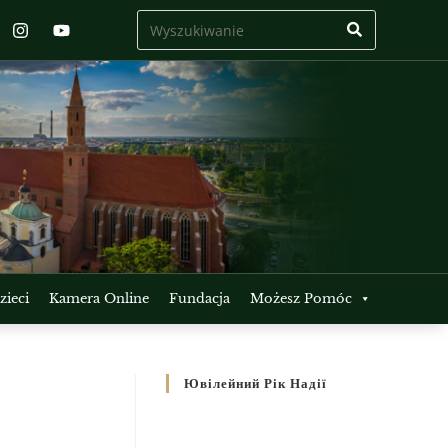
ieci
Kamera Online
Fundacja
Możesz Pomóc
Ювілейний Рік Надії