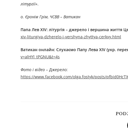
літургії»
.
о. Єронім Грім, ЧСВВ – Ватикан
Папа Лев XIV: літургія – джерело і вершина життя 
xiv-liturgiya-dzherelo-i-vershyna-zhyttya-cerkvy.html
Ватикан онлайн: Слухаємо Папу Лева XIV (укр. перек
v=alHYl_tPGNU&t=4s
Фото і відео –
Джерелo:
https://www.facebook.com/olga.fostyk/posts/pfbi
POD