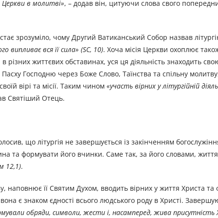
 Церкви в молитві»
, – додав він, цитуючи слова свого попередн
, стає зрозуміло, чому Другий Ватиканський Собор назвав літург
го випливає вся її сила» (SC, 10)
. Хоча місія Церкви охоплює тако
в різних життєвих обставинах, уся ця діяльність знаходить сво
у Пасху Господню через Боже Слово, Таїнства та спільну молитву,
воїй вірі та місії. Таким чином
«участь вірних у літургійній діял
вав Святіший Отець.
лосив, що літургія не завершується із закінченням богослужінн
а та формувати його вчинки. Саме так, за його словами, житт
м 12,1)
.
у, наповнює її Святим Духом, вводить вірних у життя Христа та
і вона є знаком єдності всього людського роду в Христі. Завершу
мували обряди, символи, жести і, насамперед, жива присутність 