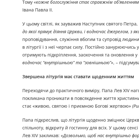
Тому
«кожне богослужіння стає справжнім об’явленням
Івана Павла ІІ.
У цьому світлі, як зауважив Наступник святого Петра
до якої прямує діяння Церкви, і водночас джерелом, з яко
проповідування, служіння вбогим та супровід людини 
в літургії і з неї черпає силу. Постійно занурюючись 
отримують підкріплення, заохочення та оновлення у с
водночас “внутрішньою” та “зовнішньою”»
, – підсуму
Звершена літургія має ставати щоденним життям
Переходячи до практичного виміру, Папа Лев XIV наго
покликана проникати в повсякденне життя християнин
стає «живою, святою і приємною Богові жертвою»
(Ри
Папа підкреслив, що літургія щоденно зміцнює Церкв
спільноту, відкриту й гостинну для всіх. У цьому сенс
Лев XIV закликав:
«Дозвольмо, щоб нас внутрішньо фор