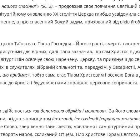
нашого спасіння”» (SC, 2)
, – продовжив своє повчання Святіший 
літургійному оновленню ХХ століття Церква глибше усвідомила 
ненне, а про спасенний Божий задум, прихований від віків й об
цього Таїнства є Пасха Господня – Його страсті, смерть, воскрес
присутніми для вірних. Далі Папа зазначив, що сам Христос є д
літургії Він освячує свою Наречену, Церкву, та приєднує її до с
, в служителях, зібраній спільноті та, передусім, у Євхаристії
м, що приймає»
, тобто сама стає Тілом Христовим і оселею Бога в 
нас до Христа і будує між нами справжнє церковне сопричастя.
ви здійснюється
«за допомогою обрядів і молитов».
За його слова
кви, згідно з принципом
lex orandi, lex credendi («правило молит
же Слово, звершення Тайн, жести, мовчання і сам літургійний пр
творять народ, скликаний Отцем, Тіло Христове і храм Святого 