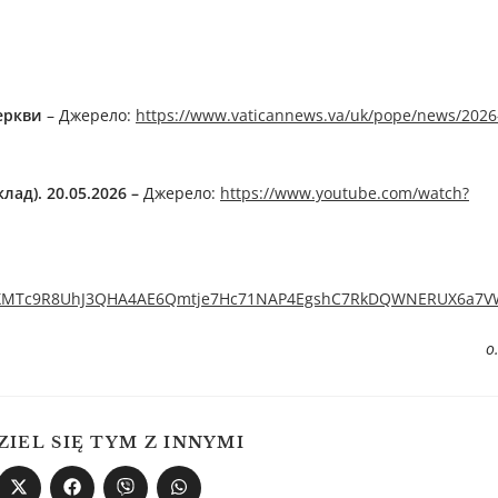
Церкви
– Джерелo:
https://www.vaticannews.va/uk/pope/news/2026
лад). 20.05.2026 –
Джерелo:
https://www.youtube.com/watch?
d0HcTXMTc9R8UhJ3QHA4AE6Qmtje7Hc71NAP4EgshC7RkDQWNERUX6a7
о
ZIEL SIĘ TYM Z INNYMI