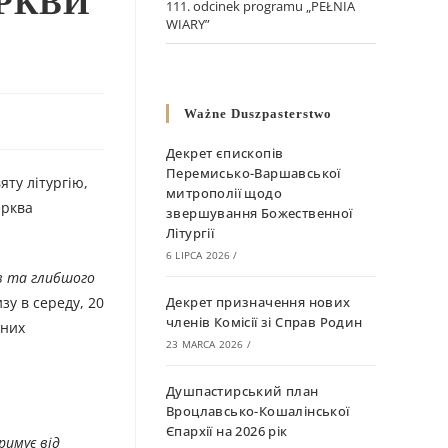
ЕРКВИ
111. odcinek programu „PEŁNIA
WIARY”
Ważne Duszpasterstwo
Декрет єпископів
Перемисько-Варшавської
яту літургію,
митрополії щодо
ерква
звершування Божественної
Літургії
6 LIPCA 2026
/
ів та глибшого
зу в середу, 20
Декрет призначення нових
членів Комісії зі Справ Родин
ених
23 MARCA 2026
/
Душпастирський план
Вроцлавсько-Кошалінської
Єпархії на 2026 рік
римує від