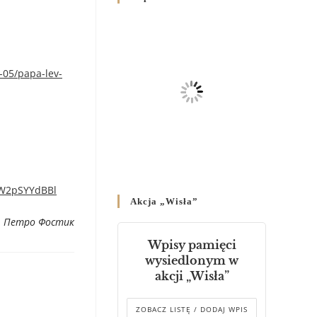
Родин
4 GRUDNIA 2024
/
Декрет владики Володимира
про утворення Комісії до
-05/papa-lev-
Справ Молоді та встановленя
складу Катихитичної Комісії
18 PAŹDZIERNIKA 2024
/
Декрет „Проголошення та
оприлюднення постанов
Синоду Єпископів УГКЦ,
VW2pSYYdBBl
який відбувся у Зарваниці, в
Akcja „Wisła”
днях 2-12 липня 2024 р.”
4 PAŹDZIERNIKA 2024
/
. Петро Фостик
Wpisy pamięci
Декрет єпископів
wysiedlonym w
Перемисько-Варшавської
akcji „Wisła”
Митрополії стосовно
звершування Божественної
літургії
ZOBACZ LISTĘ / DODAJ WPIS