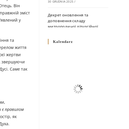
30 GRUDNIA 2025
/
Отець. Він
справжній зміст
Декрет оновлення та
’явлений у
доповнення складу
митрополичої літургійної
комісії
10 GRUDNIA 2025
/
іння та
Kalendarz
жерелом життя
Декрет „Норми щодо
воєї жертви
вживання священичих риз у
. А звершуючи
Перемисько-Варшавській
Дусі. Саме так
Митрополії”
10 GRUDNIA 2025
/
Декрет про відзначення
Великодня і всіх рухомих
свят за григоріанським
ми,
календарем
ви є правилом
10 GRUDNIA 2025
/
остір, як
Духа.
Декрет проголошення та