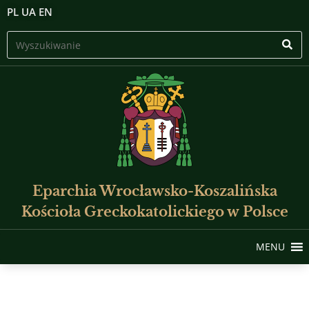
PL
UA
EN
Eparchia Wrocławsko-Koszalińska
Kościoła Greckokatolickiego w Polsce
MENU