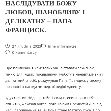
НАСЛІДУВАТИ БОЖУ
ЛЮБОВ, ШАНОБЛИВУ І
ДЕЛІКАТНУ – ПАПА
ФРАНЦИСК.
24 grudnia 2023
Inne informacje
0 Komentarzy
Про покликання Христових учнів ставати захисною
тінню для інших, проявляючи турботу в ненав’язливий і
делікатний спосіб, роздумував Папа Франциск у своєму
повчанні з нагоди четвертої неділі Адвенту.
«Дух Святий зійде на тебе, і сила Всевишнього тебе
отінить», – сказав ангел, пояснюючи Пречистій Діві під
час Благовіщення те, як Вона стане Матір’ю Ісуса. Про