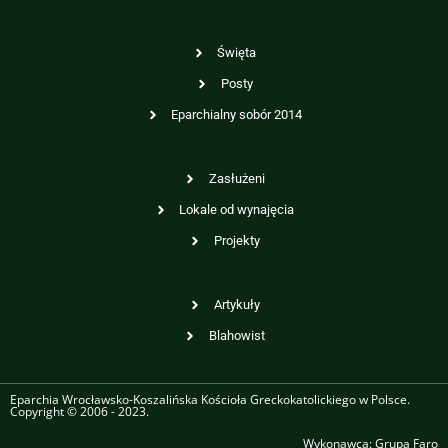
Święta
Posty
Eparchialny sobór 2014
Zasłużeni
Lokale od wynajęcia
Projekty
Artykuły
Blahowist
Eparchia Wrocławsko-Koszalińska Kościoła Greckokatolickiego w Polsce.
Copyright © 2006 - 2023.
Wykonawca:
Grupa Faro