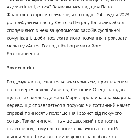
яку ж «тінь» ідеться? Замислитися над цим Папа
Франциск запросив слухачів, які опівдні, 24 грудня 2023
р., прибули на площу Святого Петра у Ватикані, або ж
сполучилися з нею за допомогою засобів суспільної
комунікації, щоби послухати Його повчання, проказати
молитву «Ангел Господній» і отримати його
благословення.
Захисна тінь
Роздумуючи над євангельським уривком, призначеним
на четверту неділю Адвенту, Святіший Отець нагадав,
що на тих землях, де жила Марія, пропливаюча хмарина,
дерево, що справляється з посухою чи гостинний намет
справді приносять полегшення і захист від пекучого
сонця. Таким чином, тінь – це дар, який приносить
полегшення, тому слова ангела вказують на спосіб
діяння Бога, Який «діє немов делікатна любов, яка