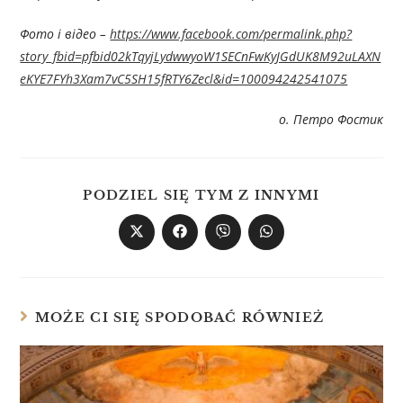
Фото і відео –
https://www.facebook.com/permalink.php?
story_fbid=pfbid02kTqyjLydwwyoW1SECnFwKyJGdUK8M92uLAXN
eKYE7FYh3Xam7vC5SH15fRTY6Zecl&id=100094242541075
о. Петро Фостик
PODZIEL SIĘ TYM Z INNYMI
MOŻE CI SIĘ SPODOBAĆ RÓWNIEŻ