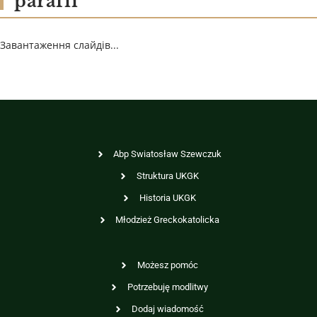
parafii
Завантаження слайдів...
Abp Swiatosław Szewczuk
Struktura UKGK
Historia UKGK
Młodzież Greckokatolicka
Możesz pomóc
Potrzebuję modlitwy
Dodaj wiadomość