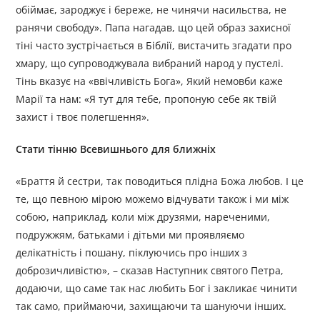
обіймає, зароджує і береже, не чинячи насильства, не
ранячи свободу». Папа нагадав, що цей образ захисної
тіні часто зустрічається в Біблії, вистачить згадати про
хмару, що супроводжувала вибраний народ у пустелі.
Тінь вказує на «ввічливість Бога», Який немовби каже
Марії та нам: «Я тут для тебе, пропоную себе як твій
захист і твоє полегшення».
Стати тінню Всевишнього для ближніх
«Браття й сестри, так поводиться плідна Божа любов. І це
те, що певною мірою можемо відчувати також і ми між
собою, наприклад, коли між друзями, нареченими,
подружжям, батьками і дітьми ми проявляємо
делікатність і пошану, піклуючись про інших з
доброзичливістю», – сказав Наступник святого Петра,
додаючи, що саме так нас любить Бог і закликає чинити
так само, приймаючи, захищаючи та шануючи інших.