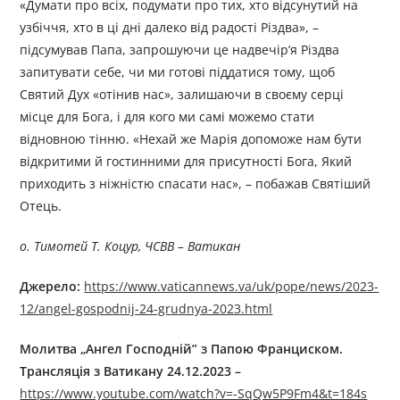
«Думати про всіх, подумати про тих, хто відсунутий на
узбіччя, хто в ці дні далеко від радості Різдва», –
підсумував Папа, запрошуючи це надвечір’я Різдва
запитувати себе, чи ми готові піддатися тому, щоб
Святий Дух «отінив нас», залишаючи в своєму серці
місце для Бога, і для кого ми самі можемо стати
відновною тінню. «Нехай же Марія допоможе нам бути
відкритими й гостинними для присутності Бога, Який
приходить з ніжністю спасати нас», – побажав Святіший
Отець.
о. Тимотей Т. Коцур, ЧСВВ – Ватикан
Джерелo:
https://www.vaticannews.va/uk/pope/news/2023-
12/angel-gospodnij-24-grudnya-2023.html
Молитва „Ангел Господній” з Папою Франциском.
Трансляція з Ватикану 24.12.2023 –
https://www.youtube.com/watch?v=-SqQw5P9Fm4&t=184s