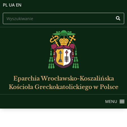
PL
UA
EN
Eparchia Wrocławsko-Koszalińska
Kościoła Greckokatolickiego w Polsce
MENU