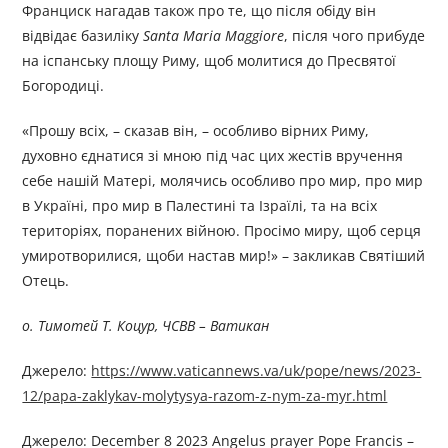
Франциск нагадав також про те, що після обіду він
відвідає базиліку
Santa Maria Maggiore
, після чого прибуде
на іспанську площу Риму, щоб молитися до Пресвятої
Богородиці.
«Прошу всіх, – сказав він, – особливо вірних Риму,
духовно єднатися зі мною під час цих жестів вручення
себе нашій Матері, молячись особливо про мир, про мир
в Україні, про мир в Палестині та Ізраїлі, та на всіх
територіях, поранених війною. Просімо миру, щоб серця
умиротворилися, щоби настав мир!» – закликав Святіший
Отець.
о. Тимотей Т. Коцур, ЧСВВ – Ватикан
Джерелo:
https://www.vaticannews.va/uk/pope/news/2023-
12/papa-zaklykav-molytysya-razom-z-nym-za-myr.html
Джерелo: December 8 2023 Angelus prayer Pope Francis –