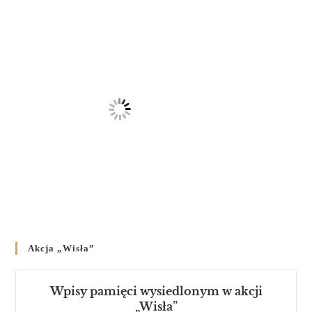
23 LUTEGO 2024
/
Akcja „Wisła”
Wpisy pamięci wysiedlonym w akcji
„Wisła”