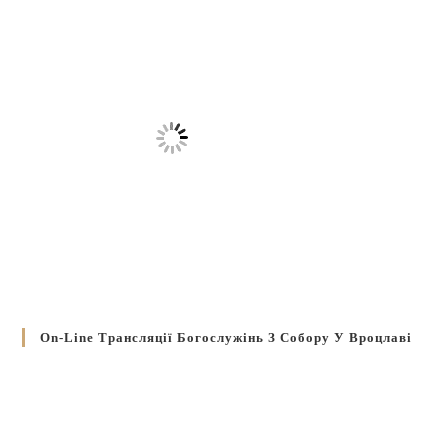
On-Line Трансляції Богослужінь З Собору У Вроцлаві