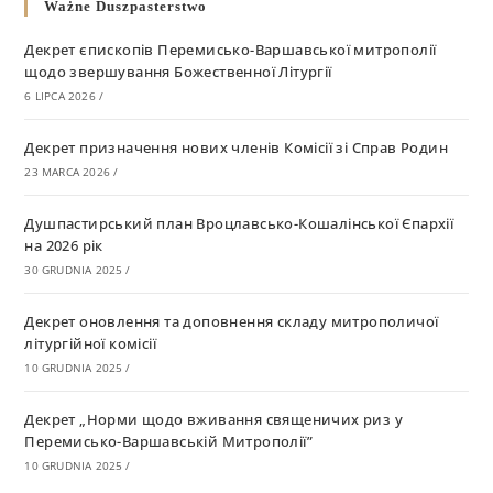
Ważne Duszpasterstwo
Декрет єпископів Перемисько-Варшавської митрополії
щодо звершування Божественної Літургії
6 LIPCA 2026
/
Декрет призначення нових членів Комісії зі Справ Родин
23 MARCA 2026
/
Душпастирський план Вроцлавсько-Кошалінської Єпархії
на 2026 рік
30 GRUDNIA 2025
/
Декрет оновлення та доповнення складу митрополичої
літургійної комісії
10 GRUDNIA 2025
/
Декрет „Норми щодо вживання священичих риз у
Перемисько-Варшавській Митрополії”
10 GRUDNIA 2025
/