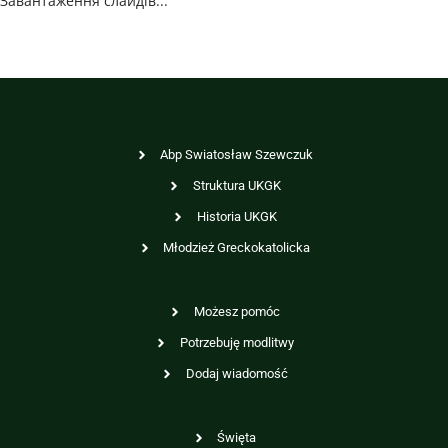
Завантаження слайдів...
Abp Swiatosław Szewczuk
Struktura UKGK
Historia UKGK
Młodzież Greckokatolicka
Możesz pomóc
Potrzebuję modlitwy
Dodaj wiadomość
Święta