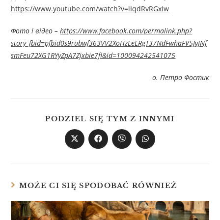
https://www.youtube.com/watch?v=lIqdRvRGxIw
Фото і відео –
https://www.facebook.com/permalink.php?
story_fbid=pfbid0s9rubwf363VV2XoHzLeLRgT37NdFwhaFV5JvJNf
smFeu72XG1RYyZpA7Zjxbie7fl&id=100094242541075
о. Петро Фостик
PODZIEL SIĘ TYM Z INNYMI
MOŻE CI SIĘ SPODOBAĆ RÓWNIEŻ