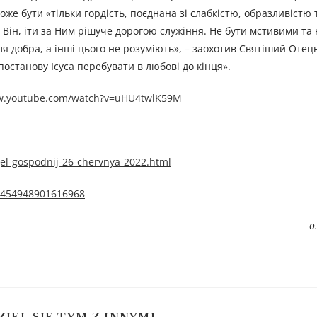
оже бути «тільки гордість, поєднана зі слабкістю, образливістю 
як Він, іти за Ним рішуче дорогою служіння. Не бути мстивими т
я добра, а інші цього не розуміють», – заохотив Святіший Отец
останову Ісуса перебувати в любові до кінця».
ww.youtube.com/watch?v=uHU4twlK59M
el-gospodnij-26-chervnya-2022.html
/1454948901616968
о