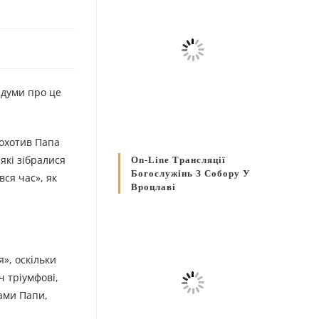
здуми про це
аохотив Папа
які зібралися
On-Line Трансляції
Богослужінь З Собору У
вся час», як
Вроцлаві
», оскільки
ч тріумфові,
вами Папи,