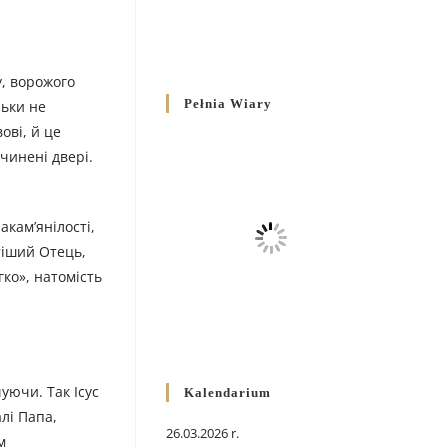
у, ворожого
Pełnia Wiary
льки не
ові, й це
чинені двері.
акам’янілості,
тіший Отець,
гко», натомість
уючи. Так Ісус
Kalendarium
лі Папа,
26.03.2026 r.
м