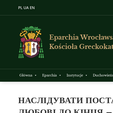
PL
UA
EN
Eparchia Wrocławs
Kościoła Greckokat
Główna
Eparchia
Instytucje
Duchowień
НАСЛІДУВАТИ ПОСТ
ЛЮБОВІ ДО КІНЦЯ 