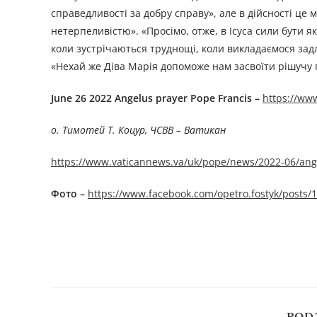
справедливості за добру справу», але в дійсності це м
нетерпеливістю». «Просімо, отже, в Ісуса сили бути 
коли зустрічаються труднощі, коли викладаємося задл
«Нехай же Діва Марія допоможе нам засвоїти рішучу п
June 26 2022 Angelus prayer Pope Francis –
https://w
о. Тимотей Т. Коцур, ЧСВВ – Ватикан
https://www.vaticannews.va/uk/pope/news/2022-06/ang
Фото –
https://www.facebook.com/opetro.fostyk/posts