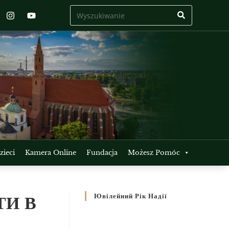
ieci
Kamera Online
Fundacja
Możesz Pomóc
ТИ В
Ювілейний Рік Надії