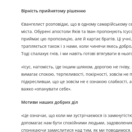
Вірність прийнятому рішенню
Євангелист розповідає, що в одному самарійському се
міста. Обурені апостоли Яків та Іван пропонують Ісус
приймає цю пропозицію, але й картає братів. Ці учні,
трапляється також і з нами, коли чинячи якесь добр
Тоді спалахує гнів, і ми навіть готові втягувати в н
«Ісус, натомість, іде іншим шляхом, дорогою не гніву
вимагає спокою, терпеливості, покірності, зовсім н
підкресливши, що це зовсім не є ознакою слабкості, а 
важко «опанувати себе».
Мотиви наших добрих діл
«Це означає, що коли ми зустрічаємося із замкнутістю
допомагає нам бути спокійними людьми, задоволеними
спонукаючи замислитися над тим, як ми поводимося.