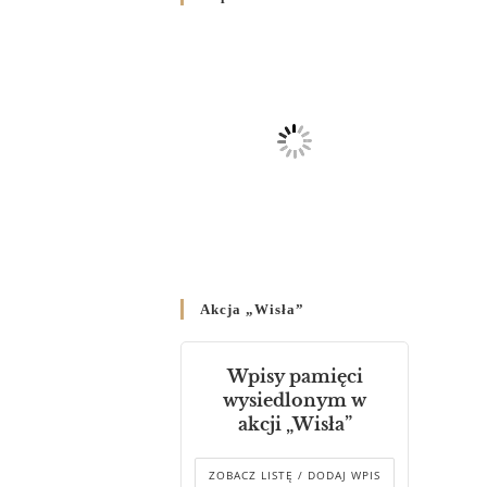
Родин
4 GRUDNIA 2024
/
Декрет владики Володимира
про утворення Комісії до
Справ Молоді та встановленя
складу Катихитичної Комісії
18 PAŹDZIERNIKA 2024
/
Декрет „Проголошення та
оприлюднення постанов
Синоду Єпископів УГКЦ,
який відбувся у Зарваниці, в
Akcja „Wisła”
днях 2-12 липня 2024 р.”
4 PAŹDZIERNIKA 2024
/
Wpisy pamięci
Декрет єпископів
wysiedlonym w
Перемисько-Варшавської
akcji „Wisła”
Митрополії стосовно
звершування Божественної
літургії
ZOBACZ LISTĘ / DODAJ WPIS