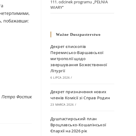
111. odcinek programu „PEŁNIA
та
WIARY”
а нетерпимими,
ь, побажавши:
Ważne Duszpasterstwo
Декрет єпископів
Перемисько-Варшавської
митрополії щодо
звершування Божественної
Літургії
6 LIPCA 2026
/
Декрет призначення нових
. Петро Фостик
членів Комісії зі Справ Родин
23 MARCA 2026
/
Душпастирський план
Вроцлавсько-Кошалінської
Єпархії на 2026 рік