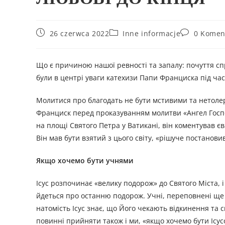
26 czerwca 2022
Inne informacje
0 Komen
Що є причиною нашої ревності та запалу: почуття сп
були в центрі уваги катехизи Папи Франциска під ча
Молитися про благодать не бути мстивими та нетолер
Франциск перед проказуванням молитви «Ангел Господ
на площі Святого Петра у Ватикані, він коментував єв
Він мав бути взятий з цього світу, «рішуче постанови
Якщо хочемо бути учнями
Ісус розпочинає «велику подорож» до Святого Міста, 
йдеться про останню подорож. Учні, переповнені ще д
натомість Ісус знає, що Його чекають відкинення та с
повинні прийняти також і ми, «якщо хочемо бути Ісу