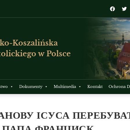
ko-Koszalińska
olickiego w Polsce
stwo
Dokumenty
Multimedia
Kontakt
Ochrona Dz
АНОВУ ІСУСА ПЕРЕБУВА
– ПАПА ФРАНЦИСК.