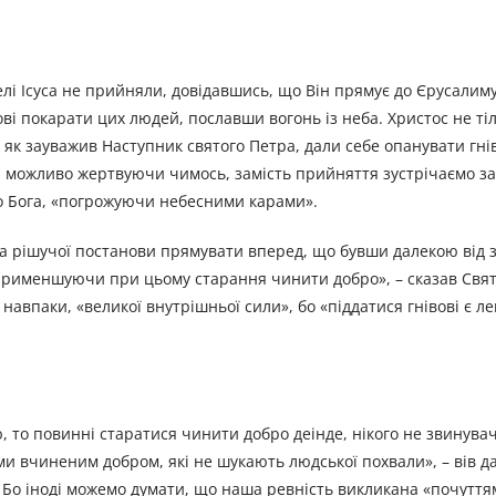
лі Ісуса не прийняли, довідавшись, що Він прямує до Єрусалим
ові покарати цих людей, пославши вогонь із неба. Христос не ті
 як зауважив Наступник святого Петра, дали себе опанувати гнів
о, можливо жертвуючи чимось, замість прийняття зустрічаємо за
ього Бога, «погрожуючи небесними карами».
, а рішучої постанови прямувати вперед, що бувши далекою від з
е применшуючи при цьому старання чинити добро», – сказав Свя
навпаки, «великої внутрішньої сили», бо «піддатися гнівові є ле
, то повинні старатися чинити добро деінде, нікого не звинувач
 вчиненим добром, які не шукають людської похвали», – вів да
 Бо іноді можемо думати, що наша ревність викликана «почуття