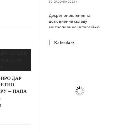
30 GRUDNIA 2025
/
Декрет оновлення та
доповнення складу
митрополичої літургійної
комісії
10 GRUDNIA 2025
/
Kalendarz
Декрет „Норми щодо
вживання священичих риз у
Перемисько-Варшавській
Митрополії”
 ПРО ДАР
10 GRUDNIA 2025
/
РЕТНО
РУ – ПАПА
Декрет про відзначення
.
Великодня і всіх рухомих
свят за григоріанським
4
календарем
10 GRUDNIA 2025
/
Декрет проголошення та