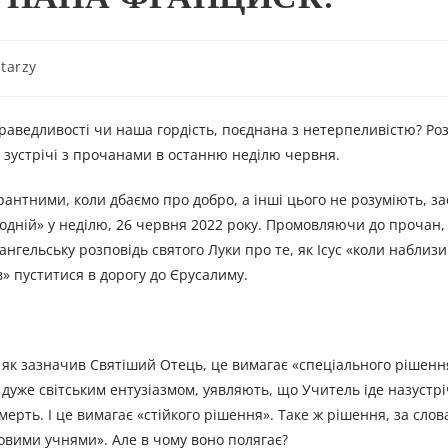
tarzy
раведливості чи наша гордість, поєднана з нетерпеливістю? Ро
с зустрічі з прочанами в останню неділю червня.
антними, коли дбаємо про добро, а інші цього не розуміють, з
ній» у неділю, 26 червня 2022 року. Промовляючи до прочан, 
ангельську розповідь святого Луки про те, як Ісус «коли наблизи
в» пуститися в дорогу до Єрусалиму.
і як зазначив Святіший Отець, це вимагає «спеціального рішення
уже світським ентузіазмом, уявляють, що Учитель іде назустрі
мерть. І це вимагає «стійкого рішення». Таке ж рішення, за сло
совими учнями». Але в чому воно полягає?