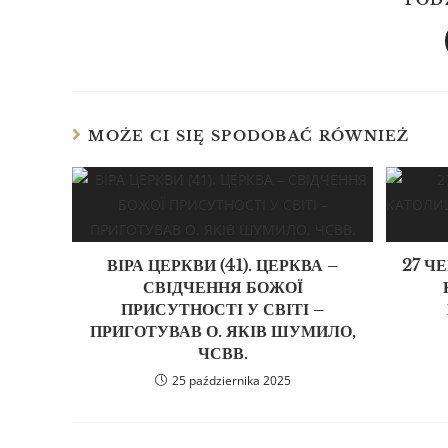
POD
MOŻE CI SIĘ SPODOBAĆ RÓWNIEŻ
ВІРА ЦЕРКВИ (41). ЦЕРКВА –
27 Ч
СВІДЧЕННЯ БОЖОЇ
ПРИСУТНОСТІ У СВІТІ –
ПРИГОТУВАВ О. ЯКІВ ШУМИЛО,
ЧСВВ.
25 października 2025