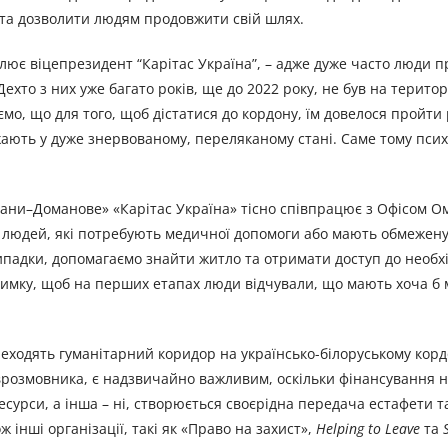
у та дозволити людям продовжити свій шлях.
слює віцепрезидент “Карітас Україна”, – адже дуже часто люди 
Дехто з них уже багато років, ще до 2022 року, не був на територі
ємо, що для того, щоб дістатися до кордону, їм довелося пройти 
жають у дуже знервованому, переляканому стані. Саме тому пси
рани–Доманове» «Карітас Україна» тісно співпрацює з Офісом О
 людей, які потребують медичної допомоги або мають обмежену 
ипадки, допомагаємо знайти житло та отримати доступ до необхі
римку, щоб на перших етапах люди відчували, що мають хоча б
ереходять гуманітарний коридор на українсько-білоруському корд
співрозмовника, є надзвичайно важливим, оскільки фінансування 
есурси, а інша – ні, створюється своєрідна передача естафети т
 інші організації, такі як «Право на захист»,
Helping to Leave
та