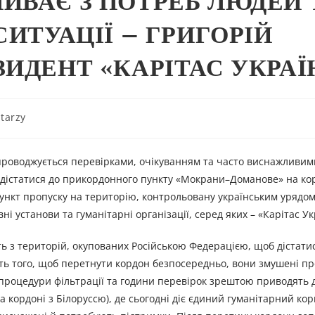
ИВАЄ З ПОТРЕБ ЛЮДЕЙ 
СИТУАЦІЇ – ГРИГОРІЙ
ИДЕНТ «КАРІТАС УКРАЇ
tarzy
супроводжується перевірками, очікуванням та часто виснажливи
 дістатися до прикордонного пункту «Мокрани–Доманове» на кор
ункт пропуску на територію, контрольовану українським урядом.
і установи та гуманітарні організації, серед яких – «Карітас Ук
ть з територій, окупованих Російською Федерацією, щоб дістатис
сть того, щоб перетнути кордон безпосередньо, вони змушені п
, процедури фільтрації та години перевірок зрештою приводять 
кордоні з Білоруссю), де сьогодні діє єдиний гуманітарний ко