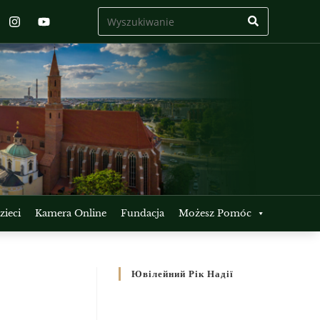
ieci
Kamera Online
Fundacja
Możesz Pomóc
Ювілейний Рік Надії