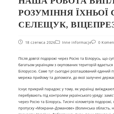
НАША РОБОТА ВИПЛ
РОЗУМІННЯ ЇХНЬОЇ 
СЕЛЕЩУК, ВІЦЕПРЕЗ
18 czerwca 2026
Inne informacje
0 Komen
Після довгої подорожі через Росію та Білорусь, що 
багатьом українцям з окупованих територій вдається
Білоруссю. Саме тут сьогодні розташований єдиний п
мережа прийому та допомоги, до якої залучені державн
Існує прикрий парадокс у тому, як українці виїжджаю
перебувають під контролем українського уряду: замі
через Росію та Білорусь. Тисячі кілометрів подорожі
пропуску «Мокрани–Доманове» (Волинська область, на 