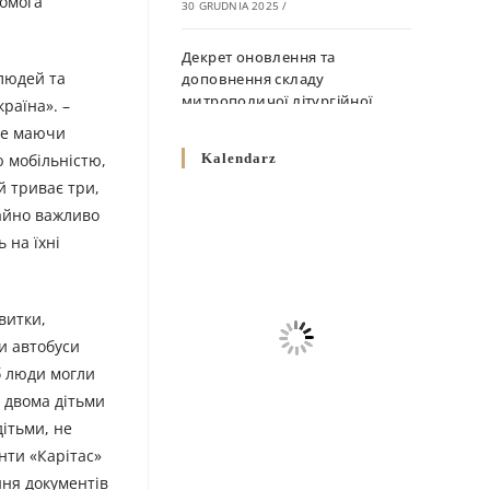
помога
30 GRUDNIA 2025
/
Декрет оновлення та
 людей та
доповнення складу
митрополичої літургійної
країна». –
комісії
не маючи
10 GRUDNIA 2025
/
ю мобільністю,
Kalendarz
й триває три,
Декрет „Норми щодо
чайно важливо
вживання священичих риз у
 на їхні
Перемисько-Варшавській
Митрополії”
10 GRUDNIA 2025
/
витки,
Декрет про відзначення
чи автобуси
Великодня і всіх рухомих
об люди могли
свят за григоріанським
з двома дітьми
календарем
дітьми, не
10 GRUDNIA 2025
/
нти «Карітас»
Декрет проголошення та
ння документів