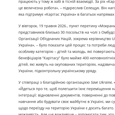
працюють у тому ж хабі в тісній взаємодії. За рік «Ка
це величезна робота», – підкреслив Селещук. Він наг
яка підтримує «Карітас Україна» в багатьох напрямах 
У вівторок, 19 травня 2026., пункт перетину «Мокран
представників близько 30 посольств на чолі з Омбу
Організації Об’єднаних Націй, зокрема керівництво 
Україна», – було показати цей процес та потреби люд
особливу категорію – дітей та молодь, які повертают
бенефіціарів “Карітасу” було майже 400 неповнолітніх
дітей, які живуть на окупованих територіях, надзви
України, підконтрольну українському уряду.
У співпраці з благодійною організацією
Save Ukraine,
«
«Йдеться про те, щоб полегшити їхнє переміщення на
інтеграції: відновленні документів, поверненні до 
навчання або будувати своє майбутнє в Україні, ми с
щодо переїзду на територію України є досить багат
можливість. Але ще важливіше – допомагати тим, хто в