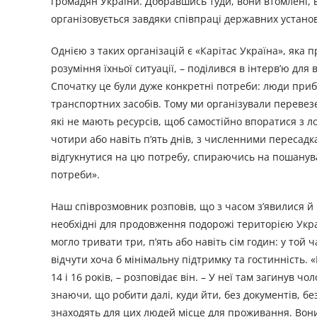
громадян України. Добравшись туди, вони втомлені, 
організовується завдяки співпраці державних установ
Однією з таких організацій є «Карітас Україна», яка
розуміння їхньої ситуації, – поділився в інтерв’ю дл
Спочатку це були дуже конкретні потреби: люди при
транспортних засобів. Тому ми організували перевезе
які не мають ресурсів, щоб самостійно впоратися з 
чотири або навіть п’ять днів, з численними пересад
відгукнутися на цю потребу, спираючись на пошануван
потреби».
Наш співрозмовник розповів, що з часом з’явилися й 
необхідні для продовження подорожі територією Украї
могло тривати три, п’ять або навіть сім годин: у той
відчути хоча б мінімальну підтримку та гостинність.
14 і 16 років, – розповідає він. – У неї там загинув ч
знаючи, що робити далі, куди йти, без документів, бе
знаходять для цих людей місце для проживання. Вони