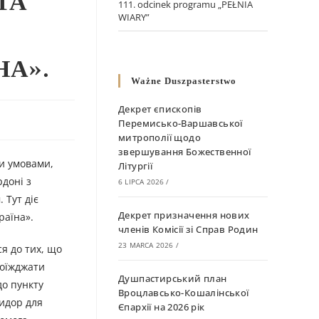
ТА
111. odcinek programu „PEŁNIA
WIARY”
НА».
Ważne Duszpasterstwo
Декрет єпископів
Перемисько-Варшавської
митрополії щодо
звершування Божественної
ми умовами,
Літургії
доні з
6 LIPCA 2026
/
 Тут діє
Декрет призначення нових
раїна».
членів Комісії зі Справ Родин
23 MARCA 2026
/
я до тих, що
роїжджати
Душпастирський план
до пункту
Вроцлавсько-Кошалінської
ридор для
Єпархії на 2026 рік