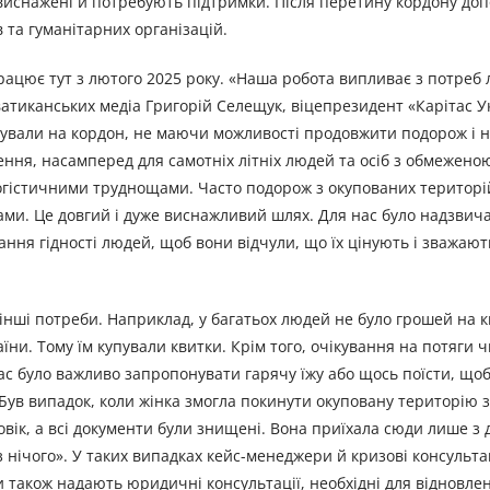
виснажені й потребують підтримки. Після перетину кордону до
 та гуманітарних організацій.
 працює тут з лютого 2025 року. «Наша робота випливає з потреб
я ватиканських медіа Григорій Селещук, віцепрезидент «Карітас У
бували на кордон, не маючи можливості продовжити подорож і 
ння, насамперед для самотніх літніх людей та осіб з обмежено
логістичними труднощами. Часто подорож з окупованих територі
ками. Це довгий і дуже виснажливий шлях. Для нас було надзви
ня гідності людей, щоб вони відчули, що їх цінують і зважають
інші потреби. Наприклад, у багатьох людей не було грошей на к
ни. Тому їм купували квитки. Крім того, очікування на потяги 
 час було важливо запропонувати гарячу їжу або щось поїсти, щ
 «Був випадок, коли жінка змогла покинути окуповану територію 
оловік, а всі документи були знищені. Вона приїхала сюди лише з 
з нічого». У таких випадках кейс-менеджери й кризові консульта
 також надають юридичні консультації, необхідні для відновле