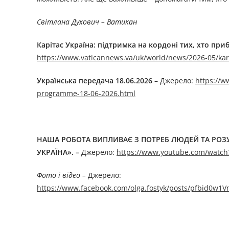
Світлана Духович – Ватикан
Карітас Україна: підтримка на кордоні тих, хто при
https://www.vaticannews.va/uk/world/news/2026-05/kari
Українська передача 18.06.2026
– Джерелo:
https://w
programme-18-06-2026.html
НАША РОБОТА ВИПЛИВАЄ З ПОТРЕБ ЛЮДЕЙ ТА РОЗУМ
УКРАЇНА».
–
Джерелo:
https://www.youtube.com/watc
Фото і відео –
Джерелo:
https://www.facebook.com/olga.fostyk/posts/pfbi