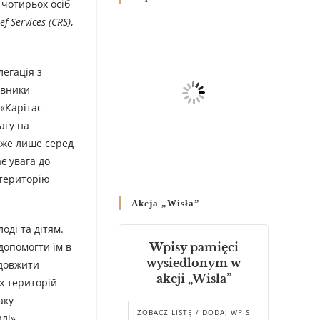
 чотирьох осіб
Родин
ef Services (CRS)
,
4 GRUDNIA 2024
/
Декрет владики Володимира
про утворення Комісії до
легація з
Справ Молоді та встановленя
авники
складу Катихитичної Комісії
«Карітас
18 PAŹDZIERNIKA 2024
/
агу на
дже лише серед
Декрет „Проголошення та
є увага до
оприлюднення постанов
Синоду Єпископів УГКЦ,
 територію
який відбувся у Зарваниці, в
Akcja „Wisła”
днях 2-12 липня 2024 р.”
4 PAŹDZIERNIKA 2024
/
оді та дітям.
допомогти їм в
Wpisy pamięci
Декрет єпископів
wysiedlonym w
одовжити
Перемисько-Варшавської
akcji „Wisła”
х територій
Митрополії стосовно
звершування Божественної
аку
літургії
ZOBACZ LISTĘ / DODAJ WPIS
лі».