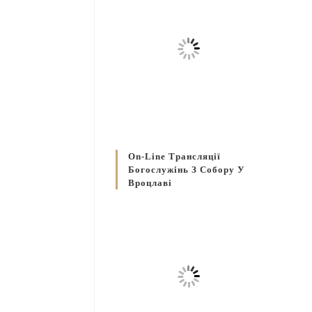
On-Line Трансляції
Богослужінь З Собору У
Вроцлаві