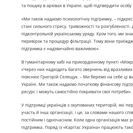
та пошуку в архівах в Україні, щоб підтвердити особ
«Ми також надаємо психологічну підтримку, – підкре
стані сильного стресу, тривожності та розгубленості. 
підконтрольній українському уряду. Крім того, ми зна
перевірок та процедур фільтрації. Тому вони приїжд
підтримка є надзвичайно важливою».
В гуманітарному хабі на прикордонному пункті «Мок
«Через них надходить багато звернень від вразливих
пояснює Григорій Селещук. – Ми беремо на себе ці в
Україні. Ми також надаємо початкову фінансову підт
ресурс і можуть самостійно покривати свої потреби».
У підтримці українців з окупованих територій, які п
участь й інші організації, і це, за словами нашого 
постійним і одночасним. Коли одна організація має р
підтримка. Поряд із «Карітас Україна» працюють також