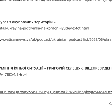
буває з окупованих територій –
tas-ukrayina-pidtrymka-na-kordoni-lyudey-z-tot.html
ww.vaticannews.va/uk/podcast/ukrainian-podcast-list/2026/06/ukra
ІННЯ ЇХНЬОЇ СИТУАЦІЇ –
ГРИГОРІЙ СЕЛЕЩУК, ВІЦЕПРЕЗИДЕН
h?v=7BlXvNEHrb4
d0w1VmCpLwWQqZwqVzZA9uXvHcyQTyuqSwLkR46PUjpnpbwJtc5Md4zFnz
о