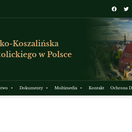
ko-Koszalińska
olickiego w Polsce
stwo
Dokumenty
Multimedia
Kontakt
Ochrona Dz