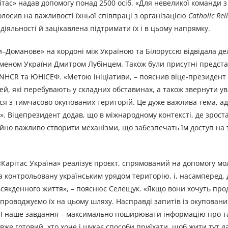
рітас» надав допомогу понад 2500 осіб. «Для невеликої команди з
олосив на важливості їхньої співпраці з організацією
Catholic Reli
діяльності й зацікавлена підтримати їх і в цьому напрямку.
и–Доманове» на кордоні між Україною та Білоруссю відвідала де
дсменом України Дмитром Лубінцем. Також були присутні предст
UNHCR та ЮНІСЕФ. «Метою ініціативи, – пояснив віце-президент 
ей, які перебувають у складних обставинах, а також звернути ув
ься з тимчасово окупованих територій. Це дуже важлива тема, а
». Віцепрезидент додав, що в міжнародному контексті, де зроста
чайно важливо створити механізми, що забезпечать їм доступ на
Карітас Україна» реалізує проєкт, спрямований на допомогу мол
 контрольовану українським урядом територію, і, насамперед, 
повсякденного життя», – пояснює Селещук. «Якщо вони хочуть пр
упроводжуємо їх на цьому шляху. Насправді запитів із окуповани
о. І наше завдання – максимально поширювати інформацію про т
же готовий, хто хоче і шукає способи приїхати, щоб жити тут да