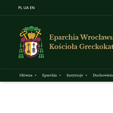
PL
UA
EN
Eparchia Wrocławs
Kościoła Greckokat
Główna
Eparchia
Instytucje
Duchowień