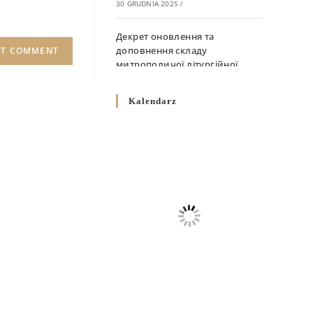
30 GRUDNIA 2025
/
Декрет оновлення та
доповнення складу
митрополичої літургійної
комісії
10 GRUDNIA 2025
/
Kalendarz
Декрет „Норми щодо
вживання священичих риз у
Перемисько-Варшавській
Митрополії”
10 GRUDNIA 2025
/
Декрет про відзначення
Великодня і всіх рухомих
свят за григоріанським
календарем
10 GRUDNIA 2025
/
Декрет проголошення та