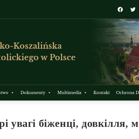
ko-Koszalińska
olickiego w Polsce
stwo
Dokumenty
Multimedia
Kontakt
Ochrona Dz
і увагі біженці, довкілля, 