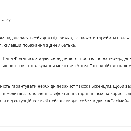
tarzy
ям надавалася необхідна підтримка, та заохотив зробити належн
ля, склавши побажання з Днем батька.
и, Папа Франциск згадав, серед іншого, про те, що напередодні 
ляючи після проказування молитви «Ангел Господній» до паломн
дність гарантувати необхідний захист також і біженцям, щоби з
ю в молитві за оновлені та ефективні старання всіх на користь д
ати від ситуацій великої небезпеки для себе чи для своїх сімей».