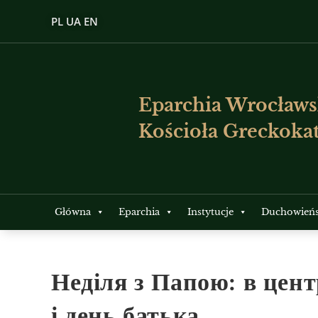
PL
UA
EN
Eparchia Wrocławs
Kościoła Greckokat
Główna
Eparchia
Instytucje
Duchowień
Неділя з Папою: в центр
і день батька