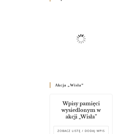
Родин
4 GRUDNIA 2024
/
Декрет владики Володимира
про утворення Комісії до
Справ Молоді та встановленя
складу Катихитичної Комісії
18 PAŹDZIERNIKA 2024
/
Декрет „Проголошення та
оприлюднення постанов
Синоду Єпископів УГКЦ,
який відбувся у Зарваниці, в
Akcja „Wisła”
днях 2-12 липня 2024 р.”
4 PAŹDZIERNIKA 2024
/
Wpisy pamięci
Декрет єпископів
wysiedlonym w
Перемисько-Варшавської
akcji „Wisła”
Митрополії стосовно
звершування Божественної
літургії
ZOBACZ LISTĘ / DODAJ WPIS