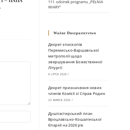
І – ПАПА
111. odcinek programu „PEŁNIA
.
WIARY”
4
Ważne Duszpasterstwo
Декрет єпископів
Перемисько-Варшавської
митрополії щодо
звершування Божественної
Літургії
6 LIPCA 2026
/
Декрет призначення нових
членів Комісії зі Справ Родин
23 MARCA 2026
/
Душпастирський план
Вроцлавсько-Кошалінської
Єпархії на 2026 рік