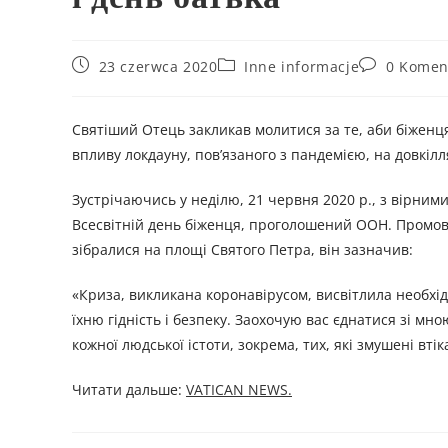
23 czerwca 2020
Inne informacje
0 Komen
Святіший Отець закликав молитися за те, аби біженц
впливу локдауну, пов’язаного з пандемією, на довкіл
Зустрічаючись у неділю, 21 червня 2020 р., з вірним
Всесвітній день біженця, проголошений ООН. Промов
зібралися на площі Святого Петра, він зазначив:
«Криза, викликана коронавірусом, висвітлила необхі
їхню гідність і безпеку. Заохочую вас єднатися зі мно
кожної людської істоти, зокрема, тих, які змушені втік
Читати дальше:
VATICAN NEWS.