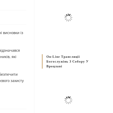
і висновки із
відзначався
иків, які
On-Line Трансляції
Богослужінь З Собору У
Вроцлаві
абезпечити
ієвого захисту