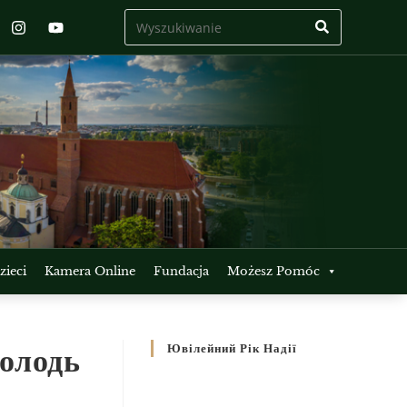
ieci
Kamera Online
Fundacja
Możesz Pomóc
молодь
Ювілейний Рік Надії