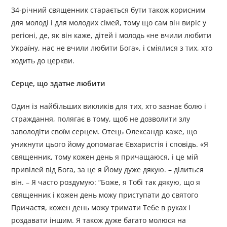
34-річний священник старається бути також корисним
для молоді і для молодих сімей, тому що сам він виріс у
регіоні, де, як він каже, дітей і молодь «не вчили любити
Україну, нас не вчили любити Бога», і сміялися з тих, хто
ходить до церкви.
Серце, що здатне любити
Один із найбільших викликів для тих, хто зазнає болю і
страждання, полягає в тому, щоб не дозволити злу
заволодіти своїм серцем. Отець Олександр каже, що
уникнути цього йому допомагає Євхаристія і сповідь. «Я
священник, тому кожен день я причащаюся, і це мій
привілей від Бога, за це я Йому дуже дякую. – ділиться
він. – Я часто роздумую: “Боже, я Тобі так дякую, що я
священник і кожен день можу приступати до святого
Причастя, кожен день можу тримати Тебе в руках і
роздавати іншим. Я також дуже багато молюся на