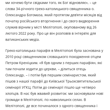
ми хочемо бути свідками того, як Бог відновляє», – це
слова 34-річного греко-католицького священника о.
Олександра Богомаза, який протягом дев’яти місяців від
початку російського вторгнення і до свого видворення
служив вірним у місті Мелітополі, окупованому від 26
лютого 2022 року. Про це він розповів в інтерв’ю для
ватиканських медіа.
Греко-католицька парафія в Мелітополі була заснована у
2010 році священником словацького походження отцем
Петром Креніцким. «Я був одним з перших парафіян, які
там почали ходити до церкви, – ділиться отець
Олександр, – і потім був першим семінаристом, який
пішов з нашої парафії до Київської Трьохсвятительської
семінарії УГКЦ. Потім до семінарії пішло ще четверо
хлопців. В нас був жвавий розвиток: ми засновували нові
громади в Мелітополі, по навколишніх селах. В
Мелітополі, де все починалося з одного священника і