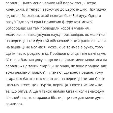
вервиці. Цього мене навчив мій парох отець Петро
Креніцкий, й тепер і заохочую до цього інших. Пригадую
одного військового, який воював біля Бахмуту. Одного
разу я їздив у ті краї і привозив фігуру Фатімської
Богородиці: ми там проводили короткі чування,
молилися, я виголушував науку і розповідав, як молитися
на вервиці. І там був той військовий, який раніше ніколи
на вервиці не молився, може, хіба тримав в руках, тому
що їм часто роздають їх. Пройшов місяць і він мені каже:
“Отче, я Вам так дякую, що ви навчили мене молитися на
вервиці – це такий скарб. Я не знаю, як воно працює, але
воно реально працює”. І я знаю, що воно працює, тому
стараюся багато теж молитися на вервиці і читаю Святе
Письмо. Отже, це Літургія, вервиця, Святе Письмо – це
те, що рятує. А ще я також люблю бігати: коли знаходжу
вільний час, то стараюся бігати, і це теж для мене дуже
важливо».