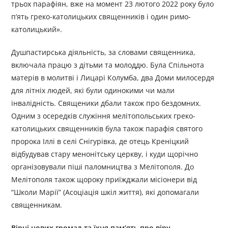
трьох парафіян, вже на момент 23 лютого 2022 року було
п’ять греко-католицьких священників і один римо-
католицький».
Душпастирська діяльність, за словами священника,
включала працю з дітьми та молоддю. Була Спільнота
матерів в молитві і Лицарі Колумба, два Доми милосердя
для літніх людей, які були одинокими чи мали
інвалідність. Священики дбали також про бездомних.
Одним з осередків служіння мелітопольських греко-
католицьких священників була також парафія святого
пророка Іллі в селі Снігурівка, де отець Креніцкий
відбудував стару менонітську церкву, і куди щорічно
організовували піші паломництва з Мелітополя. До
Мелітополя також щороку приїжджали місіонери від
“Школи Марії” (Асоціація шкіл життя), які допомагали
священникам.
Вірні нових громад та їхня пам’ять про віру