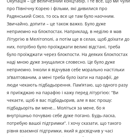
Окупація – це величезний концтабір. І те все, що ми чули
про Північну Корею і фільми, які дивилися про
Радянський Союз, то ось все це там було наочним.
Звичайно, допити – це також важко. Було дуже
неприємно на блокпостах. Наприклад, в неділю я мав
Літургію в Мелітополі, а потім ще в селах, щоб доїхати до
них, потрібно було проїжджати великі відстані, треба
було проїжджати через блокпости. На деяких блокпостах
наді мною дуже знущалися словесно. Це було дуже
неприємно. Інколи я відчував себе морально настільки
зґвалтованим, а мені треба було їхати на парафії, де
люди чекають підбадьорення. Пам’ятаю, що одного разу
я приїжджаю на парафію і кажу перед літургією: “Ви
чекаєте, щоб я вас підбадьорив, але я вас прошу:
підбадьоріть ви мене… Моліться за мене, бо я
внутрішньо почуваю себе дуже погано. Будь-ласка,
потребую вашої підтримки”. І хочу сказати, що такого
рівня взаємної підтримки, який я досвідчив у часі