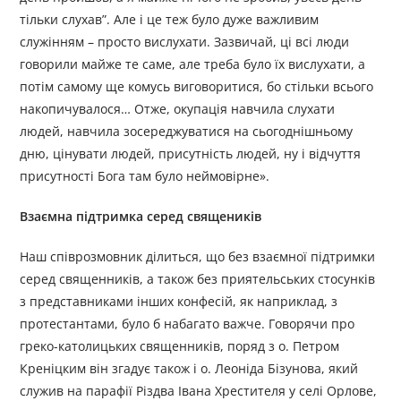
тільки слухав”. Але і це теж було дуже важливим
служінням – просто вислухати. Зазвичай, ці всі люди
говорили майже те саме, але треба було їх вислухати, а
потім самому ще комусь виговоритися, бо стільки всього
накопичувалося… Отже, окупація навчила слухати
людей, навчила зосереджуватися на сьогоднішньому
дню, цінувати людей, присутність людей, ну і відчуття
присутності Бога там було неймовірне».
Взаємна підтримка серед священиків
Наш співрозмовник ділиться, що без взаємної підтримки
серед священників, а також без приятельських стосунків
з представниками інших конфесій, як наприклад, з
протестантами, було б набагато важче. Говорячи про
греко-католицьких священників, поряд з о. Петром
Креніцким він згадує також і о. Леоніда Бізунова, який
служив на парафії Різдва Івана Хрестителя у селі Орлове,