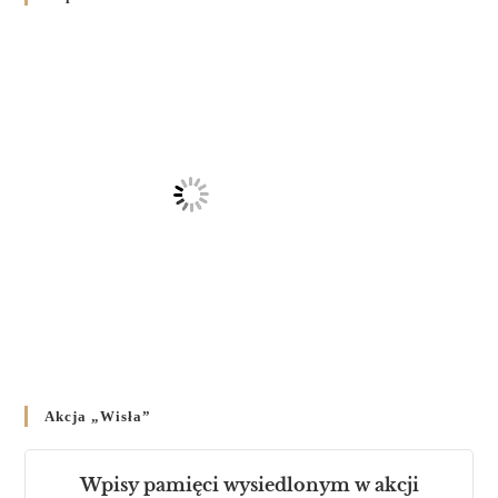
на публічних богослужіннях
23 LUTEGO 2024
/
Akcja „Wisła”
Wpisy pamięci wysiedlonym w akcji