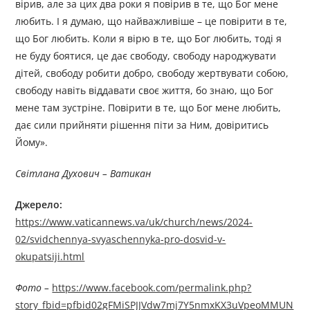
вірив, але за цих два роки я повірив в те, що Бог мене
любить. І я думаю, що найважливіше – це повірити в те,
що Бог любить. Коли я вірю в те, що Бог любить, тоді я
не буду боятися, це дає свободу, свободу народжувати
дітей, свободу робити добро, свободу жертвувати собою,
свободу навіть віддавати своє життя, бо знаю, що Бог
мене там зустріне. Повірити в те, що Бог мене любить,
дає сили прийняти рішення піти за Ним, довіритись
Йому».
Світлана Духович – Ватикан
Джерелo:
https://www.vaticannews.va/uk/church/news/2024-
02/svidchennya-svyaschennyka-pro-dosvid-v-
okupatsiji.html
Фото –
https://www.facebook.com/permalink.php?
story_fbid=pfbid02gFMiSPJJVdw7mj7Y5nmxKX3uVpeoMMUN