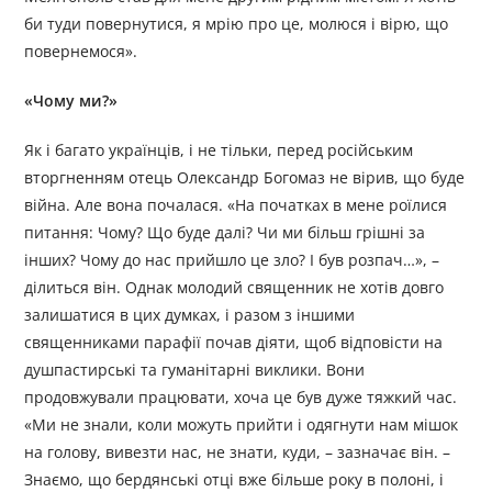
би туди повернутися, я мрію про це, молюся і вірю, що
повернемося».
«Чому ми?»
Як і багато українців, і не тільки, перед російським
вторгненням отець Олександр Богомаз не вірив, що буде
війна. Але вона почалася. «На початках в мене роїлися
питання: Чому? Що буде далі? Чи ми більш грішні за
інших? Чому до нас прийшло це зло? І був розпач…», –
ділиться він. Однак молодий священник не хотів довго
залишатися в цих думках, і разом з іншими
священниками парафії почав діяти, щоб відповісти на
душпастирські та гуманітарні виклики. Вони
продовжували працювати, хоча це був дуже тяжкий час.
«Ми не знали, коли можуть прийти і одягнути нам мішок
на голову, вивезти нас, не знати, куди, – зазначає він. –
Знаємо, що бердянські отці вже більше року в полоні, і