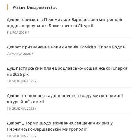
Ważne Duszpasterstwo
Декрет єпископів Перемисько-Варшавської митрополії
щодо звершування Божественної Літургії
6 LIPCA 2026
/
Декрет призначення нових членів Комісії зі Справ Родин
23 MARCA 2026
/
Душпастирський план Вроцлавсько-Кошалінської Єпархії
на 2026 рік
30 GRUDNIA 2025
/
Декрет оновлення та доповнення складу митрополичої
літургійної комісії
10 GRUDNIA 2025
/
Декрет „Норми щодо вживання священичих риз у
Перемисько-Варшавській Митрополії”
10 GRUDNIA 2025
/