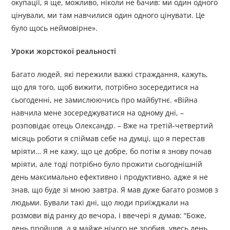
окупації, я ще, можливо, ніколи не бачив: ми один одного
цінували, ми там навчилися один одного цінувати. Це
було щось неймовірне».
Уроки жорстокої реальності
Багато людей, які пережили важкі страждання, кажуть,
що для того, щоб вижити, потрібно зосередитися на
сьогоденні, не замислюючись про майбутнє. «Війна
навчила мене зосереджуватися на одному дні, –
розповідає отець Олександр. – Вже на третій-четвертий
місяць роботи я спіймав себе на думці, що я перестав
мріяти… Я не кажу, що це добре, бо потім я знову почав
мріяти, але тоді потрібно було прожити сьогоднішній
день максимально ефективно і продуктивно, адже я не
знав, що буде зі мною завтра. Я мав дуже багато розмов з
людьми. Бували такі дні, що люди приїжджали на
розмови від ранку до вечора, і ввечері я думав: “Боже,
день пройшов, а я майже нічого не зробив, увесь день