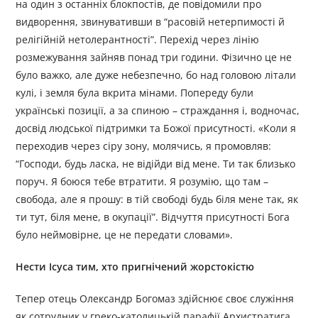
на один з останніх блокпостів, де повідомили про
видворення, звинувативши в “расовій нетерпимості й
релігійній нетолерантності”. Перехід через лінію
розмежування зайняв понад три години. Фізично це не
було важко, але дуже небезпечно, бо над головою літали
кулі, і земля була вкрита мінами. Попереду були
українські позиції, а за спиною – страждання і, водночас,
досвід людської підтримки та Божої присутності. «Коли я
переходив через сіру зону, молячись, я промовляв:
“Господи, будь ласка, не відійди від мене. Ти так близько
поруч. Я боюся тебе втратити. Я розумію, що там –
свобода, але я прошу: в тій свободі будь біля мене так, як
ти тут, біля мене, в окупації”. Відчуття присутності Бога
було неймовірне, це не передати словами».
Нести Ісуса тим, хто пригнічений жорстокістю
Тепер отець Олександр Богомаз здійснює своє служіння
як сотрудник у греко-католицькій парафії Архистратига