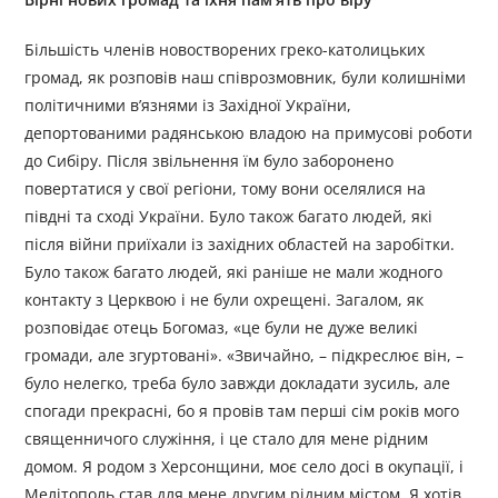
Більшість членів новостворених греко-католицьких
громад, як розповів наш співрозмовник, були колишніми
політичними в’язнями із Західної України,
депортованими радянською владою на примусові роботи
до Сибіру. Після звільнення їм було заборонено
повертатися у свої регіони, тому вони оселялися на
півдні та сході України. Було також багато людей, які
після війни приїхали із західних областей на заробітки.
Було також багато людей, які раніше не мали жодного
контакту з Церквою і не були охрещені. Загалом, як
розповідає отець Богомаз, «це були не дуже великі
громади, але згуртовані». «Звичайно, – підкреслює він, –
було нелегко, треба було завжди докладати зусиль, але
спогади прекрасні, бо я провів там перші сім років мого
священничого служіння, і це стало для мене рідним
домом. Я родом з Херсонщини, моє село досі в окупації, і
Мелітополь став для мене другим рідним містом. Я хотів