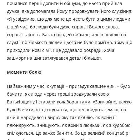
почалися перші допити й обшуки, до нього прийшла
думка, яка допомагала йому продовжувати його служіння:
«Я усвідомив, що для мене це честь бути з цими людьми
в цей час, бо люди були дуже спраглі Божого слова,
спраглі таїнств. Багато людей виїхало, але в неділю на
службі по кількості людей цього не було помітно, тому що
приходили нові сім’ї. І це додавало розради. Хоча
зашморг на шиї затягувався деталі більше».
Моменти болю
Найважчим у часі окупації – пригадує священник, – було
бачити, як люди через гроші зраджували свою
Батьківщину і ставали колаборантами. «Звичайно, важко
було бачити, як ці окупанти, що ненавидять землю, на
якій я народився і виріс, яку так люблю, як вони її
плюндрують, знищують, як вони з людьми, як з худобою
спілкуються. Це важко бачити, бо це великий концтабір.