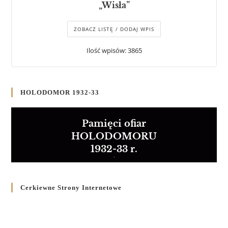
„Wisła”
ZOBACZ LISTĘ / DODAJ WPIS
Ilość wpisów: 3865
HOLODOMOR 1932-33
Pamięci ofiar
HOLODOMORU
1932-33 r.
Cerkiewne Strony Internetowe