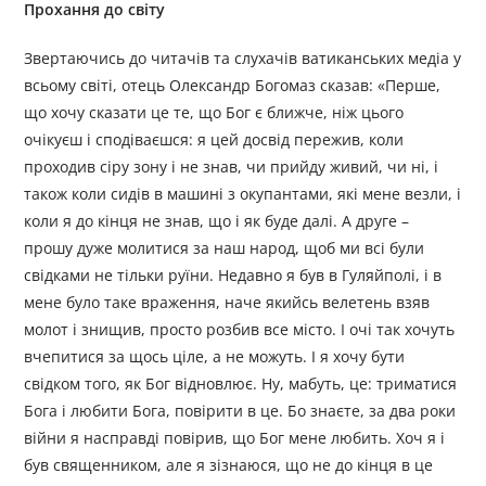
Прохання до світу
Звертаючись до читачів та слухачів ватиканських медіа у
всьому світі, отець Олександр Богомаз сказав: «Перше,
що хочу сказати це те, що Бог є ближче, ніж цього
очікуєш і сподіваєшся: я цей досвід пережив, коли
проходив сіру зону і не знав, чи прийду живий, чи ні, і
також коли сидів в машині з окупантами, які мене везли, і
коли я до кінця не знав, що і як буде далі. А друге –
прошу дуже молитися за наш народ, щоб ми всі були
свідками не тільки руїни. Недавно я був в Гуляйполі, і в
мене було таке враження, наче якийсь велетень взяв
молот і знищив, просто розбив все місто. І очі так хочуть
вчепитися за щось ціле, а не можуть. І я хочу бути
свідком того, як Бог відновлює. Ну, мабуть, це: триматися
Бога і любити Бога, повірити в це. Бо знаєте, за два роки
війни я насправді повірив, що Бог мене любить. Хоч я і
був священником, але я зізнаюся, що не до кінця в це