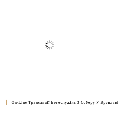
On-Line Трансляції Богослужінь З Собору У Вроцлаві