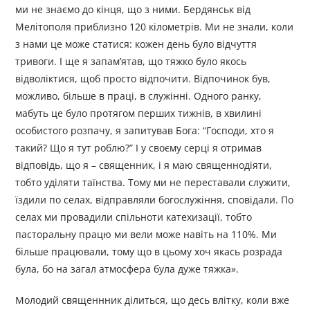
ми не знаємо до кінця, що з ними. Бердянськ від
Мелітополя приблизно 120 кілометрів. Ми не знали, коли
з нами це може статися: кожен день було відчуття
тривоги. І ще я запам’ятав, що тяжко було якось
відволіктися, щоб просто відпочити. Відпочинок був,
можливо, більше в праці, в служінні. Одного ранку,
мабуть це було протягом перших тижнів, в хвилині
особистого розпачу, я запитував Бога: “Господи, хто я
такий? Що я тут роблю?” І у своєму серці я отримав
відповідь, що я – священник, і я маю священнодіяти,
тобто уділяти таїнства. Тому ми не переставали служити,
їздили по селах, відправляли богослужіння, сповідали. По
селах ми провадили спільноти катехизації, тобто
пасторальну працю ми вели може навіть на 110%. Ми
більше працювали, тому що в цьому хоч якась розрада
була, бо на загал атмосфера була дуже тяжка».
Молодий священнник ділиться, що десь влітку, коли вже