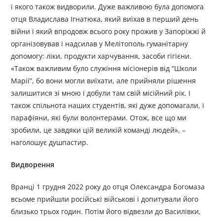
і якого також видворили. Дуже важливою була допомога
отця Владислава Ігнатюка, який виїхав в перший день
війни і який впродовж всього року прожив у Запоріжжі й
організовував і надсилав у Мелітополь гуманітарну
допомогу: ліки, продукти харчування, засоби гігієни.
«Також важливим було служіння місіонерів від “Школи
Марії”, бо вони могли виїхати, але прийняли рішення
залишитися зі мною і добули там свій місійний рік. І
також спільнота наших студентів, які дуже допомагали, і
парафіяни, які були волонтерами. Отож, все що ми
зробили, це завдяки цій великій команді людей», –
наголошує душпастир.
Видворення
Вранці 1 грудня 2022 року до отця Олександра Богомаза
всьоме прийшли російські військові і допитували його
близько трьох годин. Потім його відвезли до Василівки,