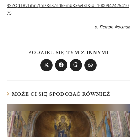
3SZQdTBvTihnZJmzKsSZsdkEmbKx6vLsl&id=1000942425410
75
о. Петро Фостик
PODZIEL SIĘ TYM Z INNYMI
MOŻE CI SIĘ SPODOBAĆ RÓWNIEŻ