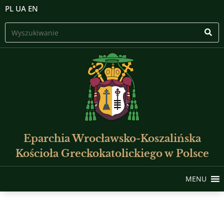
PL
UA
EN
Eparchia Wrocławsko-Koszalińska
Kościoła Greckokatolickiego w Polsce
MENU