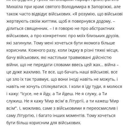
Михаїла при храмі святого Володимира в Запоріжжі, але
також часто відвідує військових. «Я розумію, що військові
жертвують своїм життям, щоб я повернувся додому, –
ділиться священник. – І я говорю не про абстрактних
військових, а про конкретних: про моїх близьких друзів,
які загинули. Тому мені хочеться бути якомога більше
корисним. Кожного разу, коли їжджу в різні тяжкі місця,
бачу військових, які настільки травмовані дійсністю
війни, що не передати словами ввесь цей жах… війна –
це дуже жахливо. Те все, що бачать наші військові, все
це зло їх так травмує, що вони іноді навіть не можуть, і
навіть не хочуть спілкуватися. І коли я їду туди, я молюся
і кажу: “Ісусе, не я йду, а Ти йдеш. Не я служу, а Ти
служиш. Не я кажу ‘Мир всім’ в Літургії, а ти кажеш ‘Мир
всім’”. І, можливо, саме з військовими я переосмислив і
саму Літургію, і багато інших моментів. Тому хочеться
бути більш корисним для військових.