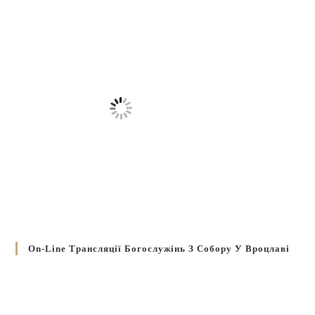
On-Line Трансляції Богослужінь З Собору У Вроцлаві