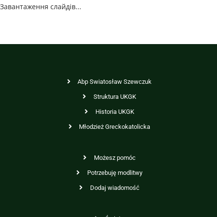
Завантаження слайдів...
Abp Swiatosław Szewczuk
Struktura UKGK
Historia UKGK
Młodzież Greckokatolicka
Możesz pomóc
Potrzebuję modlitwy
Dodaj wiadomość