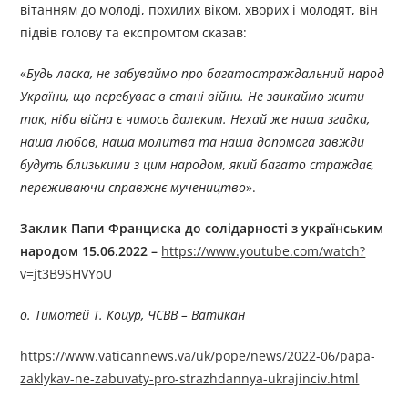
вітанням до молоді, похилих віком, хворих і молодят, він
підвів голову та експромтом сказав:
«
Будь ласка, не забуваймо про багатостраждальний народ
України, що перебуває в стані війни. Не звикаймо жити
так, ніби війна є чимось далеким. Нехай же наша згадка,
наша любов, наша молитва та наша допомога завжди
будуть близькими з цим народом, який багато страждає,
переживаючи справжнє мучеництво
».
Заклик Папи Франциска до солідарності з українським
народом 15.06.2022 –
https://www.youtube.com/watch?
v=jt3B9SHVYoU
о. Тимотей Т. Коцур, ЧСВВ – Ватикан
https://www.vaticannews.va/uk/pope/news/2022-06/papa-
zaklykav-ne-zabuvaty-pro-strazhdannya-ukrajinciv.html