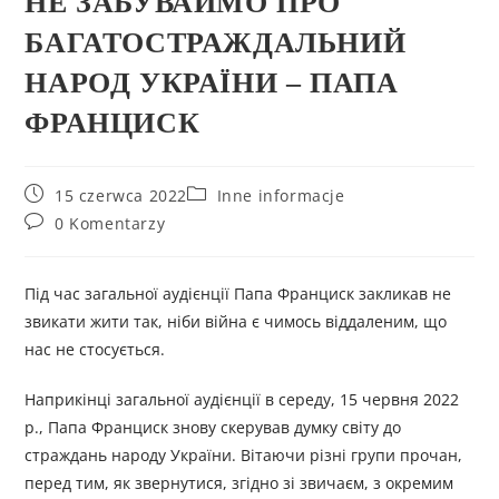
НЕ ЗАБУВАЙМО ПРО
БАГАТОСТРАЖДАЛЬНИЙ
НАРОД УКРАЇНИ – ПАПА
ФРАНЦИСК
15 czerwca 2022
Inne informacje
0 Komentarzy
Під час загальної аудієнції Папа Франциск закликав не
звикати жити так, ніби війна є чимось віддаленим, що
нас не стосується.
Наприкінці загальної аудієнції в середу, 15 червня 2022
р., Папа Франциск знову скерував думку світу до
страждань народу України. Вітаючи різні групи прочан,
перед тим, як звернутися, згідно зі звичаєм, з окремим