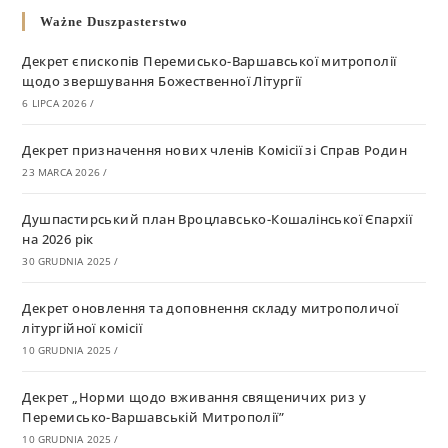
Ważne Duszpasterstwo
Декрет єпископів Перемисько-Варшавської митрополії
щодо звершування Божественної Літургії
6 LIPCA 2026
/
Декрет призначення нових членів Комісії зі Справ Родин
23 MARCA 2026
/
Душпастирський план Вроцлавсько-Кошалінської Єпархії
на 2026 рік
30 GRUDNIA 2025
/
Декрет оновлення та доповнення складу митрополичої
літургійної комісії
10 GRUDNIA 2025
/
Декрет „Норми щодо вживання священичих риз у
Перемисько-Варшавській Митрополії”
10 GRUDNIA 2025
/