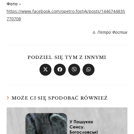
Фото –
https://www.facebook.com/opetro.fostyk/posts/1446744835
770708
о. Петро Фостик
PODZIEL SIĘ TYM Z INNYMI
MOŻE CI SIĘ SPODOBAĆ RÓWNIEŻ