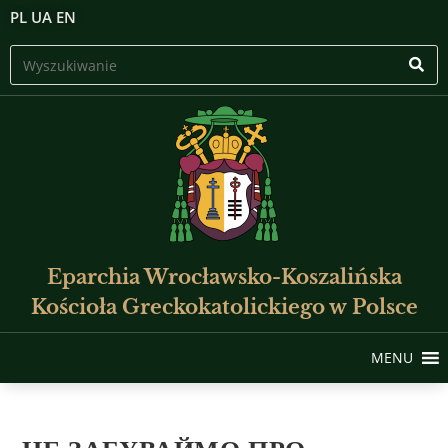
PL
UA
EN
Eparchia Wrocławsko-Koszalińska
Kościoła Greckokatolickiego w Polsce
MENU