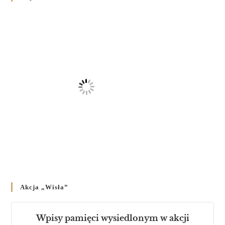
на публічних богослужіннях
23 LUTEGO 2024
/
Akcja „Wisła”
Wpisy pamięci wysiedlonym w akcji