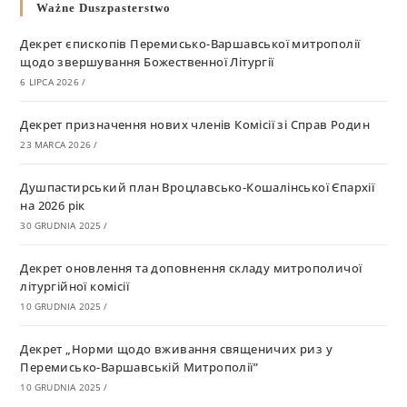
Ważne Duszpasterstwo
Декрет єпископів Перемисько-Варшавської митрополії
щодо звершування Божественної Літургії
6 LIPCA 2026
/
Декрет призначення нових членів Комісії зі Справ Родин
23 MARCA 2026
/
Душпастирський план Вроцлавсько-Кошалінської Єпархії
на 2026 рік
30 GRUDNIA 2025
/
Декрет оновлення та доповнення складу митрополичої
літургійної комісії
10 GRUDNIA 2025
/
Декрет „Норми щодо вживання священичих риз у
Перемисько-Варшавській Митрополії”
10 GRUDNIA 2025
/