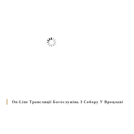
On-Line Трансляції Богослужінь З Собору У Вроцлаві