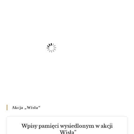
23 LUTEGO 2024
/
Akcja „Wisła”
Wpisy pamięci wysiedlonym w akcji
„Wisła”