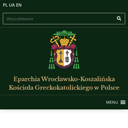
PL
UA
EN
Eparchia Wrocławsko-Koszalińska
Kościoła Greckokatolickiego w Polsce
MENU