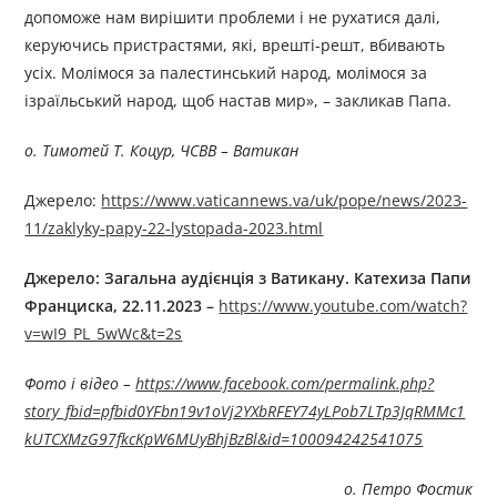
допоможе нам вирішити проблеми і не рухатися далі,
керуючись пристрастями, які, врешті-решт, вбивають
усіх. Молімося за палестинський народ, молімося за
ізраїльський народ, щоб настав мир», – закликав Папа.
о. Тимотей Т. Коцур, ЧСВВ – Ватикан
Джерелo:
https://www.vaticannews.va/uk/pope/news/2023-
11/zaklyky-papy-22-lystopada-2023.html
Джерелo: Загальна аудієнція з Ватикану. Катехиза Папи
Франциска, 22.11.2023 –
https://www.youtube.com/watch?
v=wI9_PL_5wWc&t=2s
Фото і відео –
https://www.facebook.com/permalink.php?
story_fbid=pfbid0YFbn19v1oVj2YXbRFEY74yLPob7LTp3JqRMMc1
kUTCXMzG97fkcKpW6MUyBhjBzBl&id=100094242541075
о. Петро Фостик