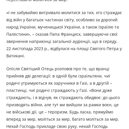
«І не забуваймо витривало молитися за тих, хто страждає
від війн у багатьох частинах світу, особливо за дорогий
народ України, мученицької України, а також Ізраїлю та
Палестини», – сказав Папа Франциск, завершуючи свої
звернення наприкінці загальної аудієнції, що в середу,
22 листопада 2023 р., відбулася на площі Святого Петра у
Ватикані.
Опісля Святіший Отець розповів про те, що вранці
прийняв дві делегації: в одній були ізраїльтяни, чиї
родичі утримуються як заручники в Газі, а в другій –
пластинці, чиї родичі страждають у Газі. «Вони дуже
страждають, і я відчув, як страждають обидвоє: до цього
призводять війни, але тут ми вийшли за рамки воєн, це
не військові дії, це – тероризм. Будь ласка, прямуймо
вперед за мир, моліться за мир, багато моліться за мир.
Нехай Господь прикладе свою руку, нехай Господь