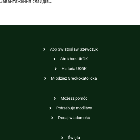
Завантаження слайдів...
Abp Swiatosław Szewczuk
Struktura UKGK
Historia UKGK
Młodzież Greckokatolicka
Możesz pomóc
Potrzebuję modlitwy
Dodaj wiadomość
Święta