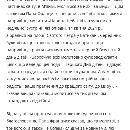
частинах світу, в М’янмі. Молімося за них і за мир», – цим
закликом Папа Франциск завершив свої вітання, з якими
наприкінці молитви «Царице Неба» вітав учасників
недільної зустрічі, які опівдні, 14 квітня 2024 р.,
зібралися на площі Святого Петра у Ватикані. Серед них
були діти, що стало нагодою згадати про те, що
наприкінці травня визначатиметься перший Всесвітній
день дітей. «Заохочую всіх молитовно супроводжувати
шлях, що веде до цієї події – Першого Дня дітей – і дякую
всім, хто трудиться над його приготуванням. А вам, діти,
кажу: я чекаю на вас! Усім вам: нам потрібна ваша
радість і ваше прагнення до кращого світу, до миру», –
сказав він, закликавши молитися за тих дітей, які
страждають від війни.
Відразу після проказування молитви, уділивши своє
благословення, Папа Франциск сказав, що «в молитві, з
тривогою, а також і з болем» слідкує за новинами, які