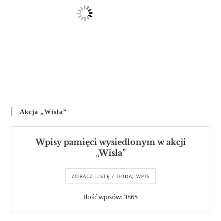
Akcja „Wisła”
Wpisy pamięci wysiedlonym w akcji
„Wisła”
ZOBACZ LISTĘ / DODAJ WPIS
Ilość wpisów: 3865