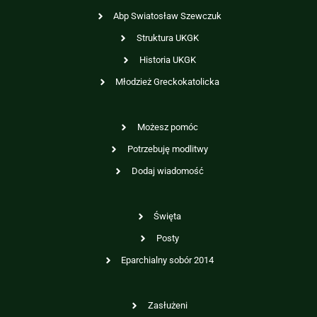
Abp Swiatosław Szewczuk
Struktura UKGK
Historia UKGK
Młodzież Greckokatolicka
Możesz pomóc
Potrzebuję modlitwy
Dodaj wiadomość
Święta
Posty
Eparchialny sobór 2014
Zasłużeni