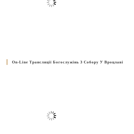
On-Line Трансляції Богослужінь З Собору У Вроцлаві