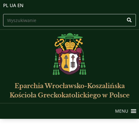
PL
UA
EN
Eparchia Wrocławsko-Koszalińska
Kościoła Greckokatolickiego w Polsce
MENU