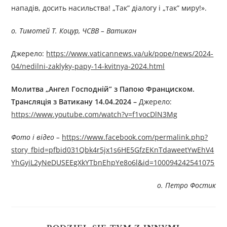
нападів, досить насильства! „Так” діалогу і „так” миру!».
о. Тимотей Т. Коцур, ЧСВВ – Ватикан
Джерелo:
https://www.vaticannews.va/uk/pope/news/2024-
04/nedilni-zaklyky-papy-14-kvitnya-2024.html
Молитва „Ангел Господній” з Папою Франциском.
Трансляція з Ватикану 14.04.2024 –
Джерелo:
https://www.youtube.com/watch?v=f1vocDlN3Mg
Фото і відео –
https://www.facebook.com/permalink.php?
story_fbid=pfbid031Qbk4r5jx1s6HE5GfzEKnTdaweetYwEhV4
YhGyiL2yNeDUSEEgXkYTbnEhpYe8o6l&id=100094242541075
о. Петро Фостик