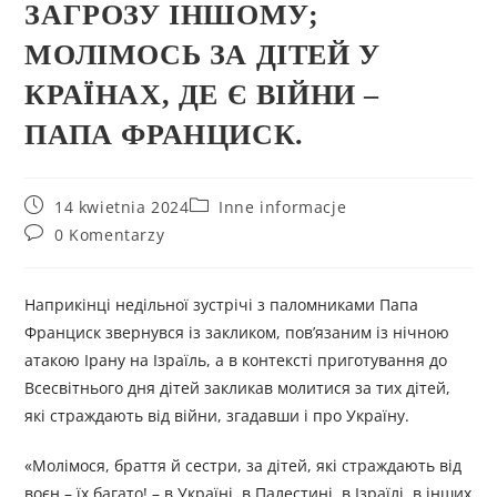
ЗАГРОЗУ ІНШОМУ;
МОЛІМОСЬ ЗА ДІТЕЙ У
КРАЇНАХ, ДЕ Є ВІЙНИ –
ПАПА ФРАНЦИСК.
14 kwietnia 2024
Inne informacje
0 Komentarzy
Наприкінці недільної зустрічі з паломниками Папа
Франциск звернувся із закликом, повʼязаним із нічною
атакою Ірану на Ізраїль, а в контексті приготування до
Всесвітнього дня дітей закликав молитися за тих дітей,
які страждають від війни, згадавши і про Україну.
«Молімося, браття й сестри, за дітей, які страждають від
воєн – їх багато! – в Україні, в Палестині, в Ізраїлі, в інших