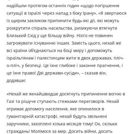
надійшли протягом останніх годин «щодо погіршення
ситуації в Ізраїлі через напад з боку Ірану». «Я звертаюся
із щирим закликом припинити будь-які дії, які можуть
розкрутити спіраль насильства, ризикуючи втягнути
Близький Схід у ще більшу війну. Ніхто не повинен
загрожувати існуванню інших. Замість цього, нехай же
всі країни об’єднаються на боці миру і допоможуть
ізраїльтянам і палестинцям жити в двох державах, пліч-
о-пліч, у безпеці. Це їхнє глибоке і законне прагнення, і
це їхнє право! Дві держави-сусіди», – сказав він,
додавши:
«Нехай же якнайшвидше досягнуть припинення вогню в
Газі та рішуче ступають стежками переговорів. Нехай
отримає допомогу населення, яке опинилося в
гуманітарній катастрофі, нехай будуть звільнені
заручники, захоплені кілька місяців тому! Ох, скільки
страждань! Молімося за мир. Досить війни, досить