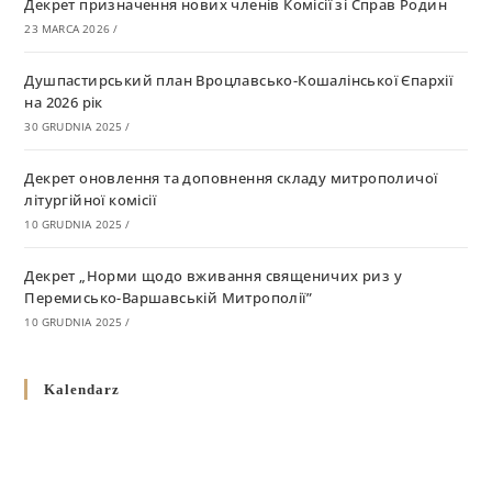
Декрет призначення нових членів Комісії зі Справ Родин
23 MARCA 2026
/
Душпастирський план Вроцлавсько-Кошалінської Єпархії
на 2026 рік
30 GRUDNIA 2025
/
Декрет оновлення та доповнення складу митрополичої
літургійної комісії
10 GRUDNIA 2025
/
Декрет „Норми щодо вживання священичих риз у
Перемисько-Варшавській Митрополії”
10 GRUDNIA 2025
/
Декрет про відзначення Великодня і всіх рухомих свят за
Kalendarz
григоріанським календарем
10 GRUDNIA 2025
/
Декрет проголошення та оприлюдення постанов Синоду