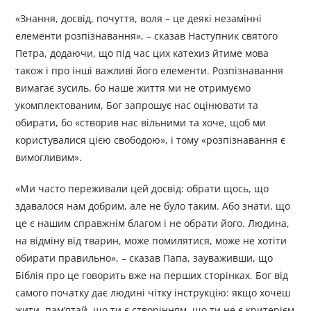
«Знання, досвід, почуття, воля – це деякі незамінні
елементи розпізнавання», – сказав Наступник святого
Петра, додаючи, що під час цих катехиз йтиме мова
також і про інші важливі його елементи. Розпізнавання
вимагає зусиль, бо наше життя ми не отримуємо
укомплектованим, Бог запрошує нас оцінювати та
обирати, бо «створив нас вільними та хоче, щоб ми
користувалися цією свободою», і тому «розпізнавання є
вимогливим».
«Ми часто переживали цей досвід: обрати щось, що
здавалося нам добрим, але не було таким. Або знати, що
це є нашим справжнім благом і не обрати його. Людина,
на відміну від тварин, може помилятися, може не хотіти
обирати правильно», – сказав Папа, зауваживши, що
Біблія про це говорить вже на перших сторінках. Бог від
самого початку дає людині чітку інструкцію: якщо хочеш
жити, пам’ятай, що ти є створінням, що ти не є критерієм