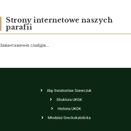
Strony internetowe naszych
parafii
Завантаження слайдів...
Abp Swiatosław Szewczuk
Struktura UKGK
Historia UKGK
Młodzież Greckokatolicka