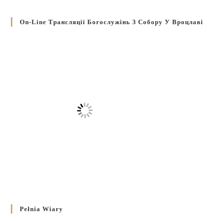
On-Line Трансляції Богослужінь З Собору У Вроцлаві
Pełnia Wiary