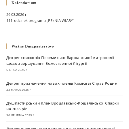
Kalendarium
26.03.2026 r.
111. odcinek programu „PEŁNIA WIARY”
Ważne Duszpasterstwo
Декрет єпископів Перемисько-Варшавської митрополії
щодо звершування Божественної Літургії
6 LIPCA 2026
/
Декрет призначення нових членів Комісії зі Справ Родин
23 MARCA 2026
/
Душпастирський план Вроцлавсько-Кошалінської Єпархії
на 2026 рік
30 GRUDNIA 2025
/
Декрет оновлення та доповнення складу митрополичої