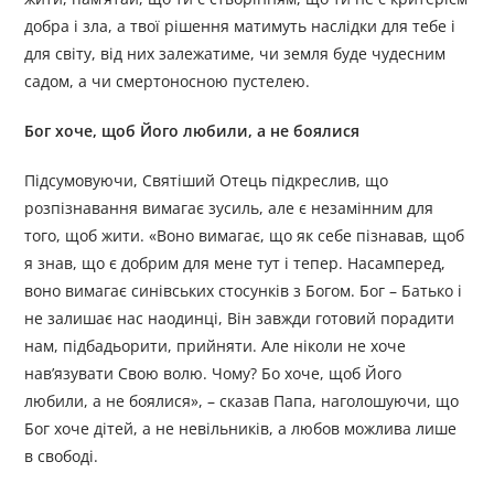
добра і зла, а твої рішення матимуть наслідки для тебе і
для світу, від них залежатиме, чи земля буде чудесним
садом, а чи смертоносною пустелею.
Бог хоче, щоб Його любили, а не боялися
Підсумовуючи, Святіший Отець підкреслив, що
розпізнавання вимагає зусиль, але є незамінним для
того, щоб жити. «Воно вимагає, що як себе пізнавав, щоб
я знав, що є добрим для мене тут і тепер. Насамперед,
воно вимагає синівських стосунків з Богом. Бог – Батько і
не залишає нас наодинці, Він завжди готовий порадити
нам, підбадьорити, прийняти. Але ніколи не хоче
нав’язувати Свою волю. Чому? Бо хоче, щоб Його
любили, а не боялися», – сказав Папа, наголошуючи, що
Бог хоче дітей, а не невільників, а любов можлива лише
в свободі.