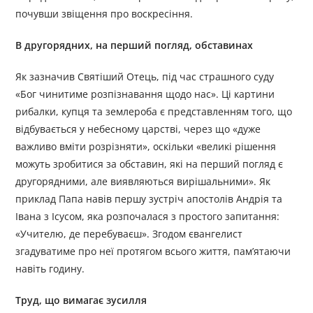
почувши звіщення про воскресіння.
В другорядних, на перший погляд, обставинах
Як зазначив Святіший Отець, під час страшного суду
«Бог чинитиме розпізнавання щодо нас». Ці картини
рибалки, купця та землероба є представленням того, що
відбувається у небесному царстві, через що «дуже
важливо вміти розрізняти», оскільки «великі рішення
можуть зробитися за обставин, які на перший погляд є
другорядними, але виявляються вирішальними». Як
приклад Папа навів першу зустріч апостолів Андрія та
Івана з Ісусом, яка розпочалася з простого запитання:
«Учителю, де перебуваєш». Згодом євангелист
згадуватиме про неї протягом всього життя, пам’ятаючи
навіть годину.
Труд, що вимагає зусилля