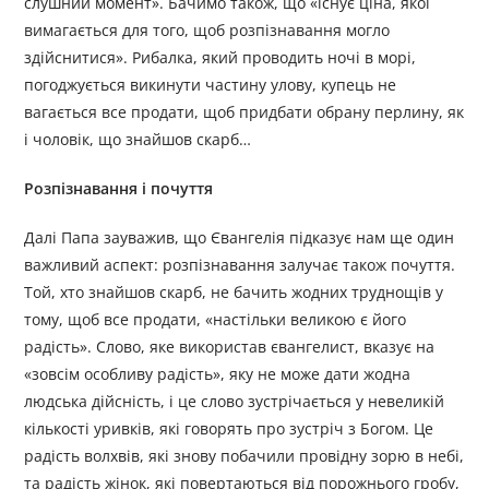
слушний момент». Бачимо також, що «існує ціна, якої
вимагається для того, щоб розпізнавання могло
здійснитися». Рибалка, який проводить ночі в морі,
погоджується викинути частину улову, купець не
вагається все продати, щоб придбати обрану перлину, як
і чоловік, що знайшов скарб…
Розпізнавання і почуття
Далі Папа зауважив, що Євангелія підказує нам ще один
важливий аспект: розпізнавання залучає також почуття.
Той, хто знайшов скарб, не бачить жодних труднощів у
тому, щоб все продати, «настільки великою є його
радість». Слово, яке використав євангелист, вказує на
«зовсім особливу радість», яку не може дати жодна
людська дійсність, і це слово зустрічається у невеликій
кількості уривків, які говорять про зустріч з Богом. Це
радість волхвів, які знову побачили провідну зорю в небі,
та радість жінок, які повертаються від порожнього гробу,