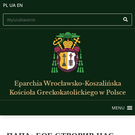
PL
UA
EN
Eparchia Wrocławsko-Koszalińska
Kościoła Greckokatolickiego w Polsce
MENU