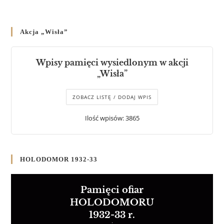
Akcja „Wisła”
Wpisy pamięci wysiedlonym w akcji
„Wisła”
ZOBACZ LISTĘ / DODAJ WPIS
Ilość wpisów: 3865
HOLODOMOR 1932-33
Pamięci ofiar
HOLODOMORU
1932-33 r.