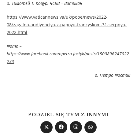
о. Тимотей Т. Коцур, ЧСВВ – Ватикан
https://www.vaticannews.va/uk/pope/news/2022-
08/zagalna-audiyenciya-z-papoyu-francyskom-31-serpnya-
2022.html
Фото –
https://www.facebook.com/opetro.fostyk/posts/1500896247022
233
о. Петро Фостик
PODZIEL SIĘ TYM Z INNYMI