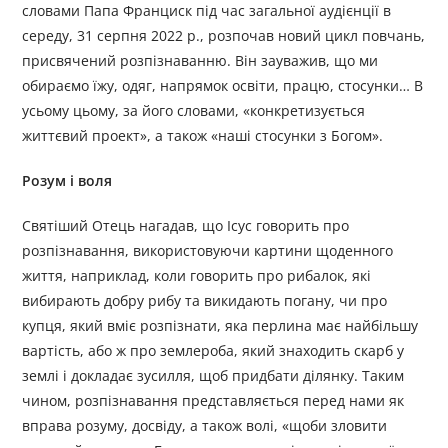
словами Папа Франциск під час загальної аудієнції в
середу, 31 серпня 2022 р., розпочав новий цикл повчань,
присвячений розпізнаванню. Він зауважив, що ми
обираємо їжу, одяг, напрямок освіти, працю, стосунки… В
усьому цьому, за його словами, «конкретизується
життєвий проект», а також «наші стосунки з Богом».
Розум і воля
Святіший Отець нагадав, що Ісус говорить про
розпізнавання, використовуючи картини щоденного
життя, наприклад, коли говорить про рибалок, які
вибирають добру рибу та викидають погану, чи про
купця, який вміє розпізнати, яка перлина має найбільшу
вартість, або ж про землероба, який знаходить скарб у
землі і докладає зусилля, щоб придбати ділянку. Таким
чином, розпізнавання представляється перед нами як
вправа розуму, досвіду, а також волі, «щоби зловити