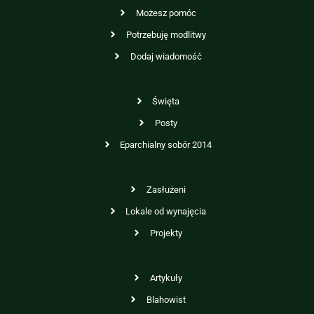
Możesz pomóc
Potrzebuję modlitwy
Dodaj wiadomość
Święta
Posty
Eparchialny sobór 2014
Zasłużeni
Lokale od wynajęcia
Projekty
Artykuły
Blahowist