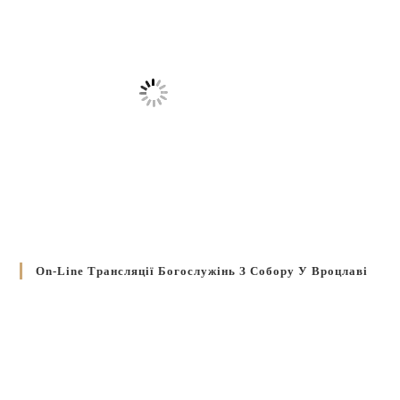
On-Line Трансляції Богослужінь З Собору У Вроцлаві