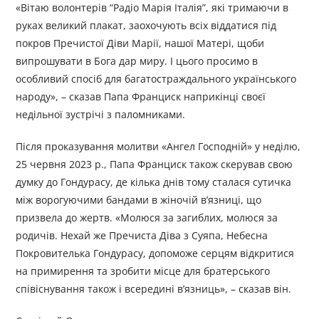
«Вітаю волонтерів “Радіо Марія Італія”, які тримаючи в
руках великий плакат, заохочують всіх віддатися під
покров Пречистої Діви Марії, нашої Матері, щоби
випрошувати в Бога дар миру. І цього просимо в
особливий спосіб для багатостраждального українського
народу», – сказав Папа Франциск наприкінці своєї
недільної зустрічі з паломниками.
Після проказування молитви «Ангел Господній» у неділю,
25 червня 2023 р., Папа Франциск також скерував свою
думку до Гондурасу, де кілька днів тому сталася сутичка
між ворогуючими бандами в жіночій в’язниці, що
призвела до жертв. «Молюся за загиблих, молюся за
родичів. Нехай же Пречиста Діва з Суяпа, Небесна
Покровителька Гондурасу, допоможе серцям відкритися
на примирення та зробити місце для братерського
співіснування також і всередині в’язниць», – сказав він.