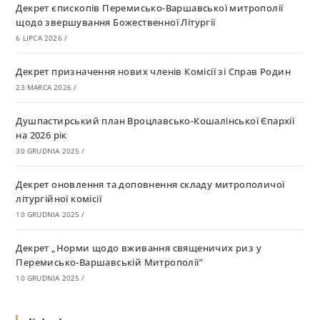
Декрет єпископів Перемисько-Варшавської митрополії
щодо звершування Божественної Літургії
6 LIPCA 2026
/
Декрет призначення нових членів Комісії зі Справ Родин
23 MARCA 2026
/
Душпастирський план Вроцлавсько-Кошалінської Єпархії
на 2026 рік
30 GRUDNIA 2025
/
Декрет оновлення та доповнення складу митрополичої
літургійної комісії
10 GRUDNIA 2025
/
Декрет „Норми щодо вживання священичих риз у
Перемисько-Варшавській Митрополії”
10 GRUDNIA 2025
/
Декрет про відзначення Великодня і всіх рухомих свят за