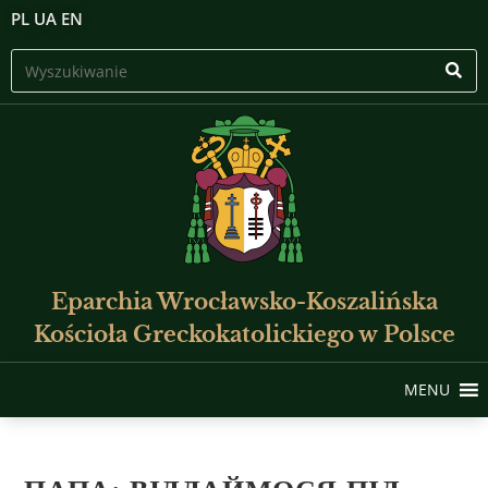
PL
UA
EN
Eparchia Wrocławsko-Koszalińska
Kościoła Greckokatolickiego w Polsce
MENU