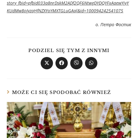
story_fbid=pfbid033a8nrDskM2ADf2QF6NtwgDYDQYFxAaewYjyY
KUdMw8oJyzqHfNZXYoYMXTGLuGAql&id=100094242541075
о. Петро Фостик
PODZIEL SIĘ TYM Z INNYMI
MOŻE CI SIĘ SPODOBAĆ RÓWNIEŻ