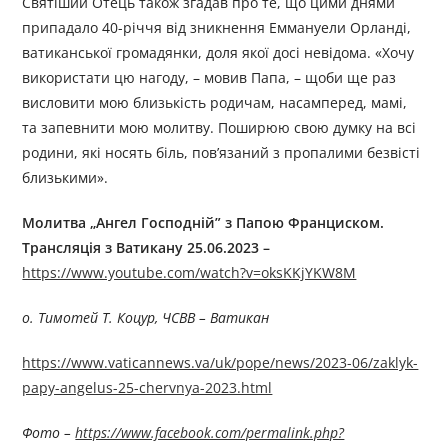
Святіший Отець також згадав про те, що цими днями
припадало 40-річчя від зникнення Еммануели Орланді,
ватиканської громадянки, доля якої досі невідома. «Хочу
використати цю нагоду, – мовив Папа, – щоби ще раз
висловити мою близькість родичам, насамперед, мамі,
та запевнити мою молитву. Поширюю свою думку на всі
родини, які носять біль, пов’язаний з пропалими безвісті
близькими».
Молитва „Ангел Господній” з Папою Франциском.
Трансляція з Ватикану 25.06.2023 –
https://www.youtube.com/watch?v=oksKKjYKW8M
о. Тимотей Т. Коцур, ЧСВВ – Ватикан
https://www.vaticannews.va/uk/pope/news/2023-06/zaklyk-
papy-angelus-25-chervnya-2023.html
Фото –
https://www.facebook.com/permalink.php?