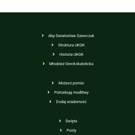
Abp Swiatosław Szewczuk
Struktura UKGK
Historia UKGK
Młodzież Greckokatolicka
Możesz pomóc
Potrzebuję modlitwy
Dodaj wiadomość
Święta
Posty