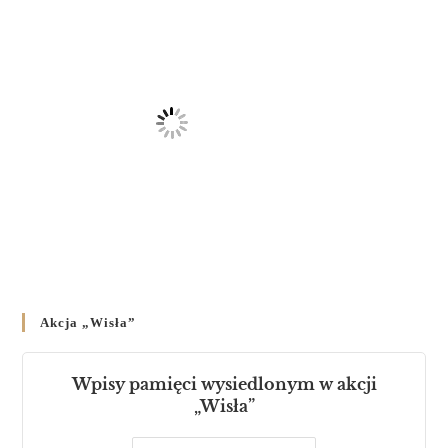
Akcja „Wisła”
Wpisy pamięci wysiedlonym w akcji
„Wisła”