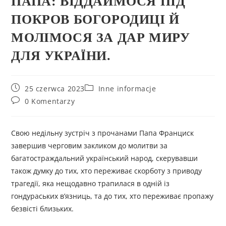
ПАПА: ВІДДАЙМОСЯ ПІД
ПОКРОВ БОГОРОДИЦІ Й
МОЛІМОСЯ ЗА ДАР МИРУ
ДЛЯ УКРАЇНИ.
25 czerwca 2023
Inne informacje
0 Komentarzy
Свою недільну зустріч з прочанами Папа Франциск
завершив черговим закликом до молитви за
багатостраждальний український народ, скерувавши
також думку до тих, хто переживає скорботу з приводу
трагедії, яка нещодавно трапилася в одній із
гондураських в’язниць, та до тих, хто переживає пропажу
безвісті близьких.