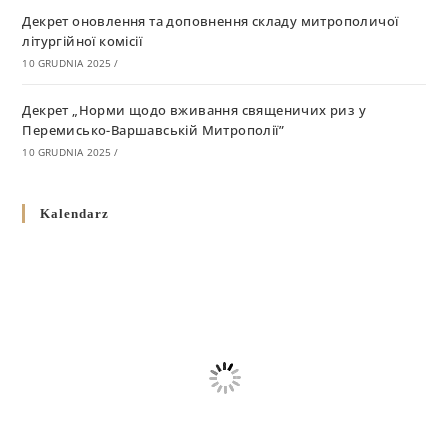
Декрет оновлення та доповнення складу митрополичої
літургійної комісії
10 GRUDNIA 2025
/
Декрет „Норми щодо вживання священичих риз у
Перемисько-Варшавській Митрополії”
10 GRUDNIA 2025
/
Декрет про відзначення Великодня і всіх рухомих свят за
Kalendarz
григоріанським календарем
10 GRUDNIA 2025
/
Декрет проголошення та оприлюдення постанов Синоду
Єпископів УГКЦ як зобов’язуючі на території
Вроцлавсько-Кошалінської Єпархії
5 LISTOPADA 2025
/
Душпастирський план Вроцлавсько-Кошалінської єпархії
на 2025 рік
2 STYCZNIA 2025
/