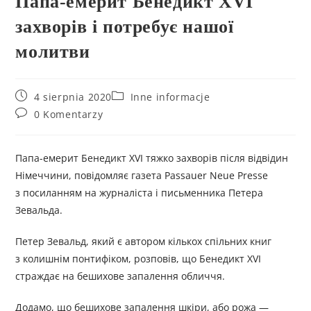
Папа-емерит Бенедикт XVI
захворів і потребує нашої
молитви
4 sierpnia 2020
Inne informacje
0 Komentarzy
Папа-емерит Бенедикт XVI тяжко захворів після відвідин
Німеччини, повідомляє газета Passauer Neue Presse
з посиланням на журналіста і письменника Петера
Зевальда.
Петер Зевальд, який є автором кількох спільних книг
з колишнім понтифіком, розповів, що Бенедикт XVI
страждає на бешихове запалення обличчя.
Додамо, що бешихове запалення шкіри, або рожа —