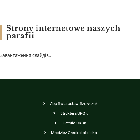
Strony internetowe naszych
parafii
Завантаження слайдів...
Abp Swiatosław Szewczuk
Struktura UKGK
Historia UKGK
Młodzież Greckokatolicka