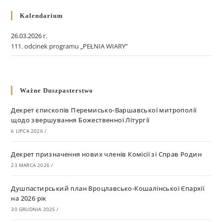
Kalendarium
26.03.2026 r.
111. odcinek programu „PEŁNIA WIARY”
Ważne Duszpasterstwo
Декрет єпископів Перемисько-Варшавської митрополії
щодо звершування Божественної Літургії
6 LIPCA 2026
/
Декрет призначення нових членів Комісії зі Справ Родин
23 MARCA 2026
/
Душпастирський план Вроцлавсько-Кошалінської Єпархії
на 2026 рік
30 GRUDNIA 2025
/