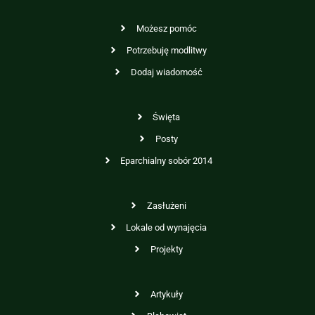
Możesz pomóc
Potrzebuję modlitwy
Dodaj wiadomość
Święta
Posty
Eparchialny sobór 2014
Zasłużeni
Lokale od wynajęcia
Projekty
Artykuły