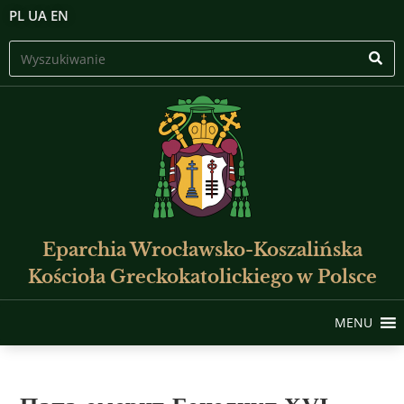
PL
UA
EN
Eparchia Wrocławsko-Koszalińska
Kościoła Greckokatolickiego w Polsce
MENU