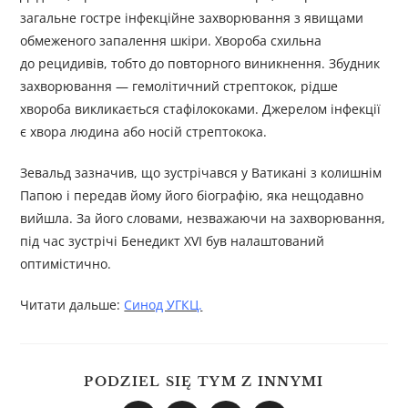
загальне гостре інфекційне захворювання з явищами
обмеженого запалення шкіри. Хвороба схильна
до рецидивів, тобто до повторного виникнення. Збудник
захворювання — гемолітичний стрептокок, рідше
хвороба викликається стафілококами. Джерелом інфекції
є хвора людина або носій стрептокока.
Зевальд зазначив, що зустрічався у Ватикані з колишнім
Папою і передав йому його біографію, яка нещодавно
вийшла. За його словами, незважаючи на захворювання,
під час зустрічі Бенедикт XVI був налаштований
оптимістично.
Читати дальше:
Синод УГКЦ.
PODZIEL SIĘ TYM Z INNYMI