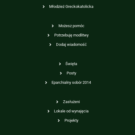
Młodzież Greckokatolicka
Możesz pomóc
Potrzebuję modlitwy
Dodaj wiadomość
Święta
Posty
Eparchialny sobór 2014
Zasłużeni
Lokale od wynajęcia
Projekty