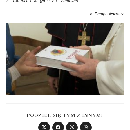
о. Тимотей Т. Коцур, ЧСВВ – Ватикан
о. Петро Фостик
PODZIEL SIĘ TYM Z INNYMI