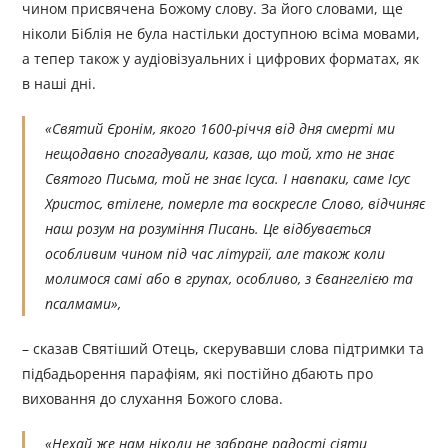
чином присвячена Божому слову. За його словами, ще
ніколи Біблія не була настільки доступною всіма мовами,
а тепер також у аудіовізуальних і цифрових форматах, як
в наші дні.
«Святий Єронім, якого 1600-річчя від дня смерті ми
нещодавно спогадували, казав, що той, хто не знає
Святого Письма, той не знає Ісуса. І навпаки, саме Ісус
Христос, втілене, померле та воскресле Слово, відчиняє
наш розум на розуміння Писань. Це відбувається
особливим чином під час літургії, але також коли
молимося самі або в групах, особливо, з Євангелією та
псалмами»,
– сказав Святіший Отець, скерувавши слова підтримки та
підбадьорення парафіям, які постійно дбають про
виховання до слухання Божого слова.
«Нехай же нам ніколи не забране радості сіяти