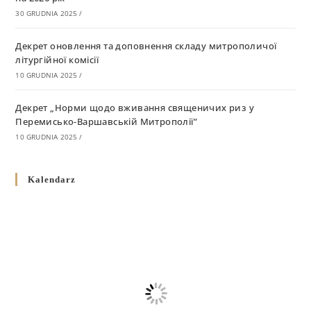
30 GRUDNIA 2025
/
Декрет оновлення та доповнення складу митрополичої
літургійної комісії
10 GRUDNIA 2025
/
Декрет „Норми щодо вживання священичих риз у
Перемисько-Варшавській Митрополії”
10 GRUDNIA 2025
/
Декрет про відзначення Великодня і всіх рухомих свят за
Kalendarz
григоріанським календарем
10 GRUDNIA 2025
/
Декрет проголошення та оприлюдення постанов Синоду
Єпископів УГКЦ як зобов’язуючі на території
Вроцлавсько-Кошалінської Єпархії
5 LISTOPADA 2025
/
Душпастирський план Вроцлавсько-Кошалінської єпархії