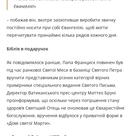
Євангеліє!»
– побажав він, вкотре заохотивши виробити звичку
постійно носити при собі Євангелію, щоб могти
перечитувати принаймні кілька рядків кожного дня.
Біблія в подарунок
Як повідомлялося раніше, Папа Франциск повинен був
під час ранкової Святої Меси в базиліці Святого Петра
вручити представникам різних категорій вірних
примірники спеціального видання Святого Письма.
Директор Ватиканського прес-центру Маттео Бруні
проінформував, що оскільки через погіршення стану
здоров’я Святіший Отець не очолював це Євхаристійне
богослужіння, вручення відбулося у приватній формі в
«Домі святої Марти».