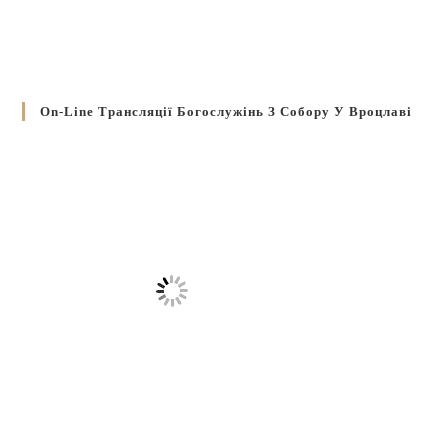
On-Line Трансляції Богослужінь З Собору У Вроцлаві