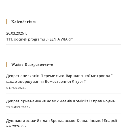
Kalendarium
26.03.2026 r.
111. odcinek programu „PEŁNIA WIARY”
Ważne Duszpasterstwo
Декрет єпископів Перемисько-Варшавської митрополії
щодо звершування Божественної Літургії
6 LIPCA 2026
/
Декрет призначення нових членів Комісії зі Справ Родин
23 MARCA 2026
/
Душпастирський план Вроцлавсько-Кошалінської Єпархії
на 2026 рік