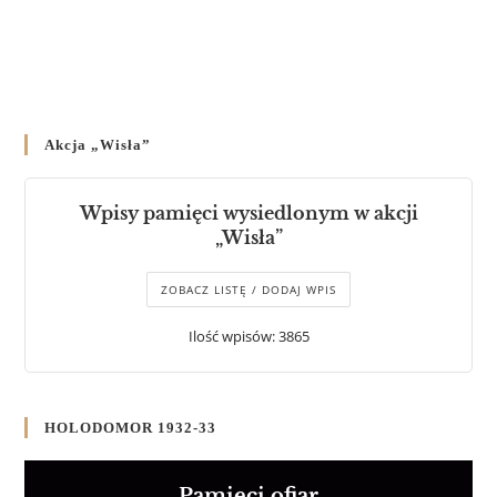
Akcja „Wisła”
Wpisy pamięci wysiedlonym w akcji
„Wisła”
ZOBACZ LISTĘ / DODAJ WPIS
Ilość wpisów: 3865
HOLODOMOR 1932-33
Pamięci ofiar