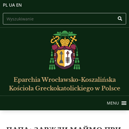
PL
UA
EN
Eparchia Wrocławsko-Koszalińska
Kościoła Greckokatolickiego w Polsce
MENU