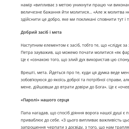
намір «випливає з метою уникнути працю чи виконанн
величезне бажання йти молитися… «Але ж молитва не 
здійснити це добро, яке ми покликані сповнити тут і 
Добрий засіб і мета
Наступним елементом є засіб, тобто те, що «слідує 
Петра зауважив, що можемо почати молитися «як фар
Це є «ознакою того, що злий дух використав цю спонук
Врешті, мета. Йдеться про те, куди ця думка веде м
зобов’язуюся до якоїсь доброї та потрібної справи, 
мене, дійшовши до втрати довіри до Бога». Це є «оче
«Паролі» нашого серця
Папа нагадав, що спосіб діяння ворога нашої душі є п
приваблює до себе. «З цього випливає важливість цьо
запрошення черпати з досвіду, з того, що нам трапля