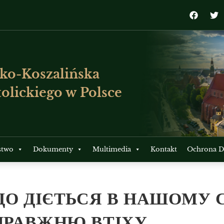
ko-Koszalińska
olickiego w Polsce
stwo
Dokumenty
Multimedia
Kontakt
Ochrona Dz
ЩО ДІЄТЬСЯ В НАШОМУ С
ПРАВЖНЮ ВТІХУ