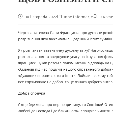
30 listopada 2022
Inne informacje
0 Kome
Чергова катехиза Папи Франциска про духовне розпіз
розрізнення якої важливим є щоденний іспит сумлінн
Як розпізнати автентичну духовну втіху? Наголосивши
розпізнавання та звернувши увагу на існування фальши
Франциск шукав разом з паломниками відповідь на ц
обманові під час пошуків нашого справжнього добра».
«Духовних вправ» святого Ігнатія Лойоли, в якому той
все спрямоване на добро, то це ознака доброго ангел
Добра спонука
Якщо йде мова про першопричину, то Святіший Отець
любові до Господа і до ближнього», спонукає чинити