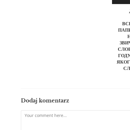
ВС
ПАПИ
ЗВИ
СЛО
ГОДУ
ЯКОГ
СЛ
Dodaj komentarz