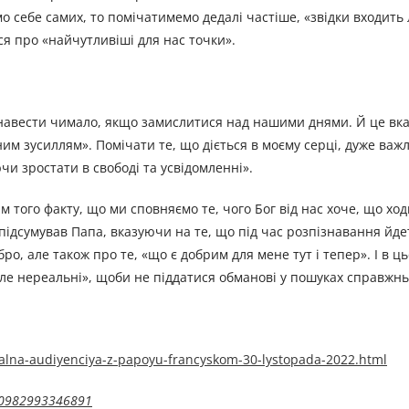
 себе самих, то помічатимемо дедалі частіше, «звідки входить 
ься про «найчутливіші для нас точки».
 навести чимало, якщо замислитися над нашими днями. Й це вка
ним зусиллям». Помічати те, що діється в моєму серці, дуже важ
чи зростати в свободі та усвідомленні».
 того факту, що ми сповняємо те, чого Бог від нас хоче, що хо
 підсумував Папа, вказуючи на те, що під час розпізнавання йде
о, але також про те, «що є добрим для мене тут і тепер». І в ц
але нереальні», щоби не піддатися обманові у пошуках справжнь
alna-audiyenciya-z-papoyu-francyskom-30-lystopada-2022.html
570982993346891