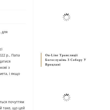
, для
сі
022 р., Папа
On-Line Трансляції
Богослужінь З Собору У
датися
Вроцлаві
кові з
мета, і якщо
ться почуттям
й таке, що цей