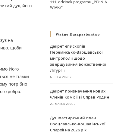
111. odcinek programu „PEŁNIA
лихий дух, його
WIARY”
Ważne Duszpasterstwo
зує на
Декрет єпископів
ливо, щоби
Перемисько-Варшавської
митрополії щодо
звершування Божественної
димо Його
Літургії
ться не тільки
6 LIPCA 2026
/
ьому потрібно
Декрет призначення нових
ого добра.
членів Комісії зі Справ Родин
23 MARCA 2026
/
Душпастирський план
Вроцлавсько-Кошалінської
Єпархії на 2026 рік