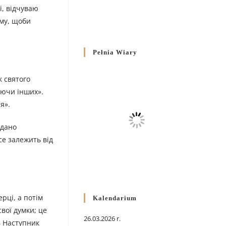
і, відчуваю
ому, щоби
Pełnia Wiary
к святого
аючи інших».
я».
ддано
се залежить від
рці, а потім
Kalendarium
вої думки; це
26.03.2026 r.
в Наступник