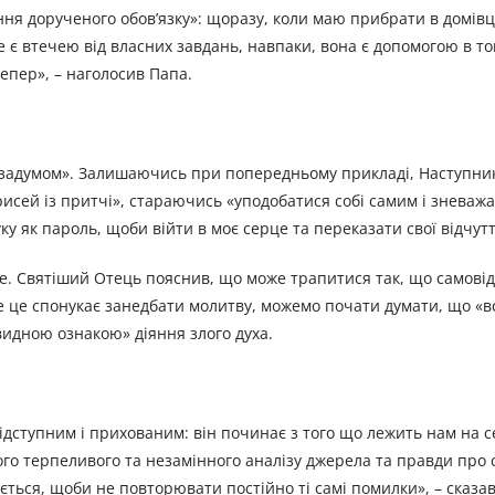
я дорученого обов’язку»: щоразу, коли маю прибрати в домівц
є втечею від власних завдань, навпаки, вона є допомогою в т
тепер», – наголосив Папа.
за задумом». Залишаючись при попередньому прикладі, Наступни
исей із притчі», стараючись «уподобатися собі самим і зневаж
у як пароль, щоби війти в моє серце та переказати свої відчутт
ене. Святіший Отець пояснив, що може трапитися так, що самові
але це спонукає занедбати молитву, можемо почати думати, що «в
видною ознакою» діяння злого духа.
ідступним і прихованим: він починає з того що лежить нам на се
го терпеливого та незамінного аналізу джерела та правди про с
ється, щоби не повторювати постійно ті самі помилки», – сказа