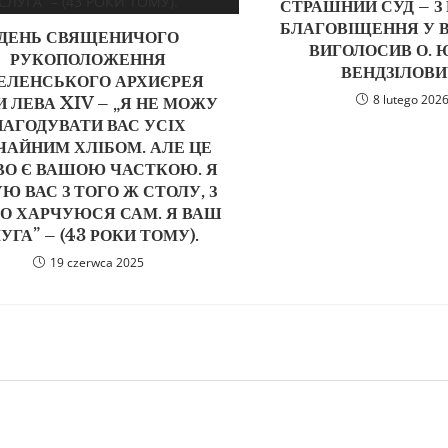
СТРАШНИЙ СУД – З
БЛАГОВІЩЕННЯ У 
ДЕНЬ СВЯЩЕНИЧОГО
ВИГОЛОСИВ О. 
РУКОПОЛОЖЕННЯ
ВЕНДЗІЛОВИ
ЕЛЕНСЬКОГО АРХИЄРЕЯ
8 lutego 202
 ЛЕВА XIV – „Я НЕ МОЖУ
НАГОДУВАТИ ВАС УСІХ
ЧАЙНИМ ХЛІБОМ. АЛЕ ЦЕ
ВО Є ВАШОЮ ЧАСТКОЮ. Я
Ю ВАС З ТОГО Ж СТОЛУ, З
О ХАРЧУЮСЯ САМ. Я ВАШ
УГА” – (43 РОКИ ТОМУ).
19 czerwca 2025