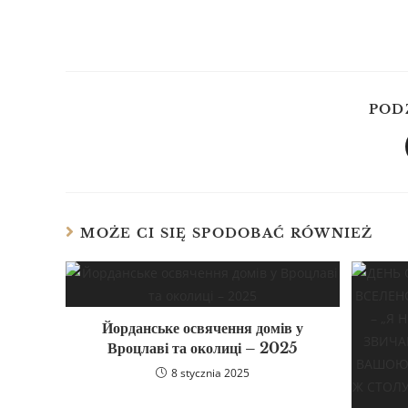
POD
MOŻE CI SIĘ SPODOBAĆ RÓWNIEŻ
Йорданське освячення домів у
Вроцлаві та околиці – 2025
8 stycznia 2025