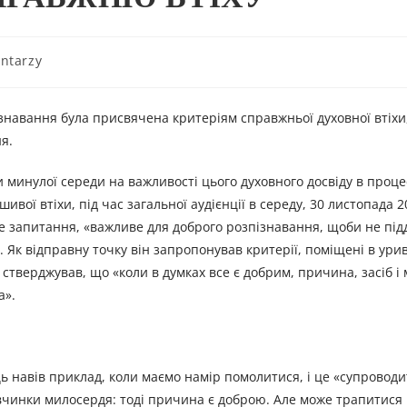
ntarzy
навання була присвячена критеріям справжньої духовної втіхи
я.
 минулої середи на важливості цього духовного досвіду в проце
вої втіхи, під час загальної аудієнції в середу, 30 листопада 2
е запитання, «важливе для доброго розпізнавання, щоби не під
 Як відправну точку він запропонував критерії, поміщені в урив
 стверджував, що «коли в думках все є добрим, причина, засіб і 
а».
 навів приклад, коли маємо намір помолитися, і це «супроводи
 вчинки милосердя: тоді причина є доброю. Але може трапитися 