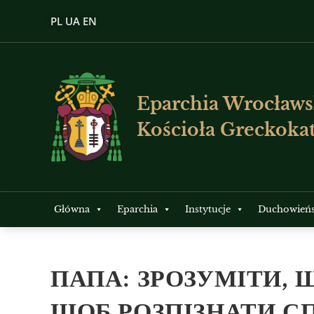
PL
UA
EN
Eparchia Wrocławs
Kościoła Greckokat
Główna
Eparchia
Instytucje
Duchowień
ПАПА: ЗРОЗУМІТИ, 
ЩОБ РОЗПІЗНАТИ С