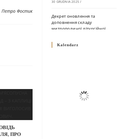
30 GRUDNIA 2025
/
. Петро Фостик
Декрет оновлення та
доповнення складу
митрополичої літургійної
комісії
10 GRUDNIA 2025
/
Kalendarz
Декрет „Норми щодо
вживання священичих риз у
Перемисько-Варшавській
Митрополії”
10 GRUDNIA 2025
/
Декрет про відзначення
Великодня і всіх рухомих
свят за григоріанським
календарем
10 GRUDNIA 2025
/
ОВІДЬ
ЛЯ, ПРО
Декрет проголошення та