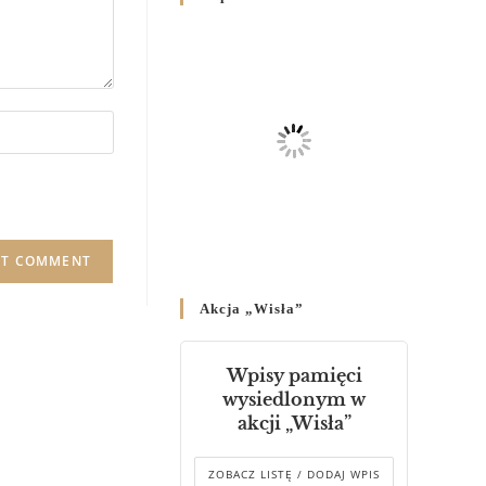
Родин
4 GRUDNIA 2024
/
Декрет владики Володимира
про утворення Комісії до
Справ Молоді та встановленя
складу Катихитичної Комісії
18 PAŹDZIERNIKA 2024
/
Декрет „Проголошення та
оприлюднення постанов
Синоду Єпископів УГКЦ,
який відбувся у Зарваниці, в
Akcja „Wisła”
днях 2-12 липня 2024 р.”
4 PAŹDZIERNIKA 2024
/
Wpisy pamięci
Декрет єпископів
wysiedlonym w
Перемисько-Варшавської
akcji „Wisła”
Митрополії стосовно
звершування Божественної
літургії
ZOBACZ LISTĘ / DODAJ WPIS