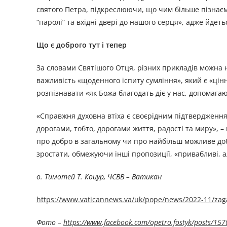
святого Петра, підкреслюючи, що чим більше пізнаємо
“паролі” та вхідні двері до нашого серця», адже йдет
Що є доброго тут і тепер
За словами Святішого Отця, різних прикладів можна
важливість «щоденного іспиту сумління», який є «цін
розпізнавати «як Божа благодать діє у нас, допомагаю
«Справжня духовна втіха є своєрідним підтвердженням
дорогами, тобто, дорогами життя, радості та миру», –
про добро в загальному чи про найбільш можливе добр
зростати, обмежуючи інші пропозиції, «привабливі, 
о. Тимотей Т. Коцур, ЧСВВ – Ватикан
https://www.vaticannews.va/uk/pope/news/2022-11/zag
Фото –
https://www.facebook.com/opetro.fostyk/posts/1