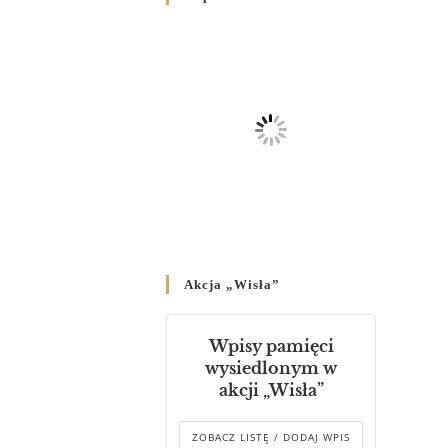
Родин
4 GRUDNIA 2024
/
Декрет владики Володимира
про утворення Комісії до
Справ Молоді та встановленя
складу Катихитичної Комісії
18 PAŹDZIERNIKA 2024
/
Декрет „Проголошення та
оприлюднення постанов
Синоду Єпископів УГКЦ,
який відбувся у Зарваниці, в
Akcja „Wisła”
днях 2-12 липня 2024 р.”
4 PAŹDZIERNIKA 2024
/
Wpisy pamięci
Декрет єпископів
wysiedlonym w
Перемисько-Варшавської
akcji „Wisła”
Митрополії стосовно
звершування Божественної
літургії
ZOBACZ LISTĘ / DODAJ WPIS