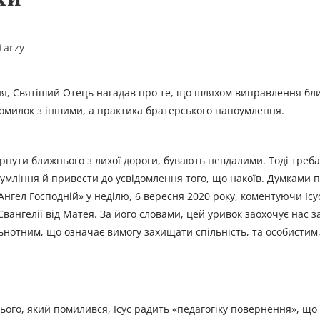
tarzy
я, Святіший Отець нагадав про те, що шляхом виправлення бл
омилок з іншими, а практика братерського напоумлення.
ернути ближнього з лихої дороги, бувають невдалими. Тоді треб
умління й привести до усвідомлення того, що накоїв. Думками 
гел Господній» у неділю, 6 вересня 2020 року, коментуючи Іс
Євангелії від Матея. За його словами, цей уривок заохочує нас 
ьнотним, що означає вимогу захищати спільність, та особистим,
ого, який помилився, Ісус радить «педагогіку повернення», що