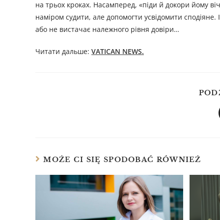
на трьох кроках. Насамперед, «піди й докори йому віч
наміром судити, але допомогти усвідомити сподіяне. 
або не вистачає належного рівня довіри…
Читати дальше:
VATICAN NEWS.
POD
MOŻE CI SIĘ SPODOBAĆ RÓWNIEŻ