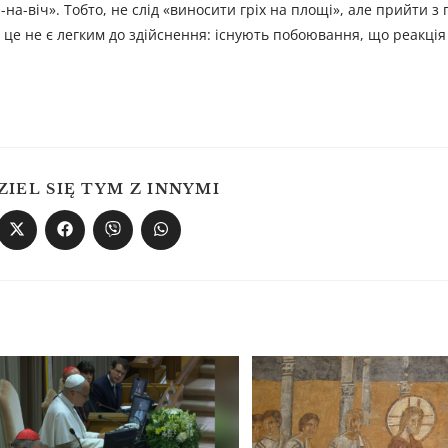
-на-віч». Тобто, не слід «виносити гріх на площі», але прийти з
І це не є легким до здійснення: існують побоювання, що реакція
ZIEL SIĘ TYM Z INNYMI