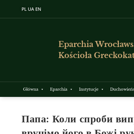
PL
UA
EN
Eparchia Wrocławs
Kościoła Greckokat
Główna
Eparchia
Instytucje
Duchowień
Папа: Коли спроби вип
вручімо його в Божі ру