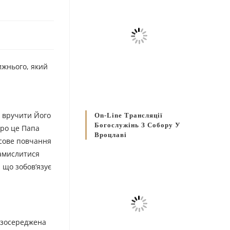
ижнього, який
а вручити Його
On-Line Трансляції
Богослужінь З Собору У
про це Папа
Вроцлаві
усове повчання
замислитися
 що зобов’язує
 зосереджена