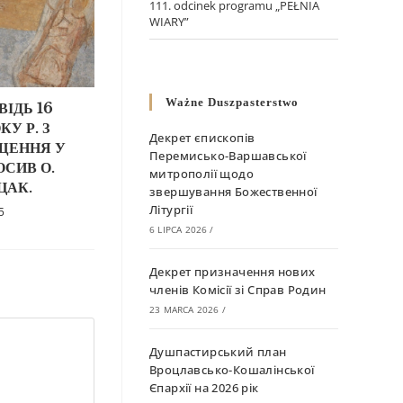
111. odcinek programu „PEŁNIA
WIARY”
Ważne Duszpasterstwo
ІДЬ 16
У Р. З
Декрет єпископів
ЩЕННЯ У
Перемисько-Варшавської
СИВ О.
митрополії щодо
ЦАК.
звершування Божественної
Літургії
5
6 LIPCA 2026
/
Декрет призначення нових
членів Комісії зі Справ Родин
23 MARCA 2026
/
Душпастирський план
Вроцлавсько-Кошалінської
Єпархії на 2026 рік