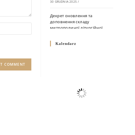
30 GRUDNIA 2025
/
Декрет оновлення та
доповнення складу
митрополичої літургійної
комісії
10 GRUDNIA 2025
/
Kalendarz
Декрет „Норми щодо
вживання священичих риз у
Перемисько-Варшавській
Митрополії”
10 GRUDNIA 2025
/
Декрет про відзначення
Великодня і всіх рухомих
свят за григоріанським
календарем
10 GRUDNIA 2025
/
Декрет проголошення та