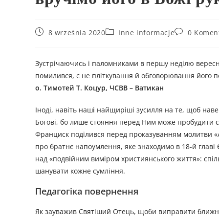
8 września 2020
Inne informacje
0 Komen
Зустрічаючись і паломниками в першу неділю вересн
помилився, є не пліткування й обговорювання його п
о. Тимотей Т. Коцур, ЧСВВ – Ватикан
Іноді, навіть наші найщиріші зусилля на те, щоб нав
Богові, бо лише стояння перед Ним може пробудити с
Франциск поділився перед проказуванням молитви «Ан
про братнє напоумлення, яке знаходимо в 18-й главі 
над «подвійним виміром християнського життя»: спіл
шанувати кожне сумління.
Педагогіка повернення
Як зауважив Святіший Отець, щоби виправити ближнь