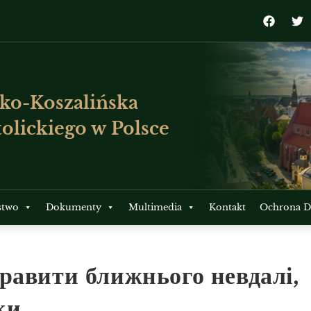
ko-Koszalińska
olickiego w Polsce
stwo
Dokumenty
Multimedia
Kontakt
Ochrona Dz
равити ближнього невдалі,
ки