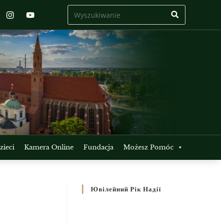
ieci
Kamera Online
Fundacja
Możesz Pomóc
Ювілейний Рік Надії