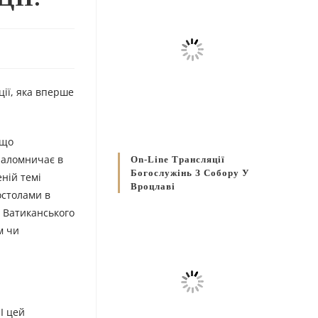
ції, яка вперше
 що
 паломничає в
On-Line Трансляції
Богослужінь З Собору У
еній темі
Вроцлаві
остолами в
о Ватиканського
м чи
І цей