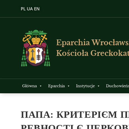
PL
UA
EN
Eparchia Wrocławs
Kościoła Greckokat
Główna
Eparchia
Instytucje
Duchowień
ПАПА: КРИТЕРІЄМ 
РЕВНОСТІ Є ЦЕРКОВ