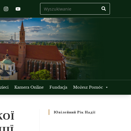
ieci
Kamera Online
Fundacja
Możesz Pomóc
КОЇ
Ювілейний Рік Надії
ІЇ.