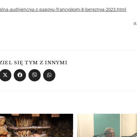
alna-audiyenciya-z-papoyu-francyskom-8-bereznya-2023.html
о
ZIEL SIĘ TYM Z INNYMI