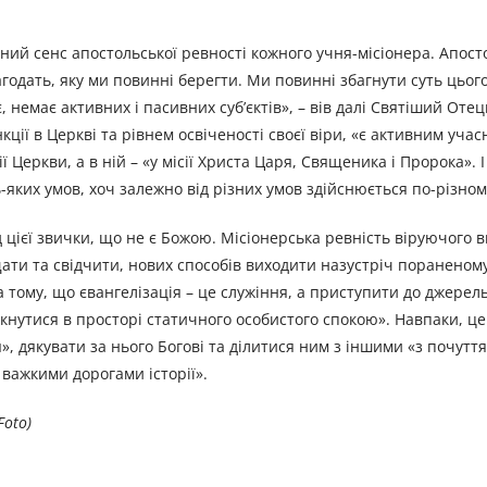
ний сенс апостольської ревності кожного учня-місіонера. Апост
агодать, яку ми повинні берегти. Ми повинні збагнути суть цього
 немає активних і пасивних суб’єктів», – вів далі Святіший Оте
ції в Церкві та рівнем освіченості своєї віри, «є активним уча
ї Церкви, а в ній – «у місії Христа Царя, Священика і Пророка». 
ь-яких умов, хоч залежно від різних умов здійснюється по-різном
д цієї звички, що не є Божою. Місіонерська ревність віруючого 
ати та свідчити, нових способів виходити назустріч пораненому
а тому, що євангелізація – це служіння, а приступити до джерел
мкнутися в просторі статичного особистого спокою». Навпаки, це
, дякувати за нього Богові та ділитися ним з іншими «з почутт
важкими дорогами історії».
Foto)