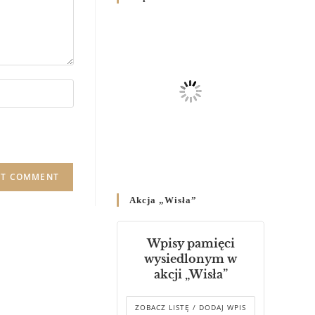
Родин
4 GRUDNIA 2024
/
Декрет владики Володимира
про утворення Комісії до
Справ Молоді та встановленя
складу Катихитичної Комісії
18 PAŹDZIERNIKA 2024
/
Декрет „Проголошення та
оприлюднення постанов
Синоду Єпископів УГКЦ,
який відбувся у Зарваниці, в
Akcja „Wisła”
днях 2-12 липня 2024 р.”
4 PAŹDZIERNIKA 2024
/
Wpisy pamięci
Декрет єпископів
wysiedlonym w
Перемисько-Варшавської
akcji „Wisła”
Митрополії стосовно
звершування Божественної
літургії
ZOBACZ LISTĘ / DODAJ WPIS