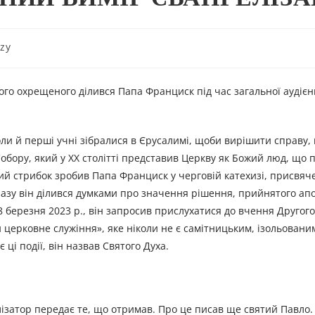
zy
го охрещеного ділився Папа Франциск під час загальної аудієн
толи й перші учні зібралися в Єрусалимі, щоби вирішити справу,
 Собору, який у ХХ столітті представив Церкву як Божий люд, що
вий стрибок зробив Папа Франциск у черговій катехизі, присвяч
 разу він ділився думками про значення рішення, прийнятого ап
8 березня 2023 р., він запросив прислухатися до вчення Другог
 церковне служіння», яке ніколи не є самітницьким, ізольовани
ці події, він назвав Святого Духа.
ізатор передає те, що отримав. Про це писав ще святий Павло. 