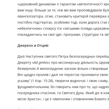
«церковний динамізм» є гарантом «автентичності хрис
вам іншу, більше за те, ніж ми вам проповідували бул
євангелізатора, отже, становить критерій перевірки а
постійно підстерігає, особливо тоді, коли дорога ста
небезпечною» спокусу іти «легшими псевдо-церковним
покладаючись на свої ідеї, програми, структури та зв’
Джерело в Отцеві
Далі Наступник святого Петра безпосередньо перейш
Декрету «
Ad gentes
» про місіонерську діяльність Церк
безмірною й милосердною ласкою вільно створивши на
Він щедро пролив і далі не перестає проливати свою 
усьому” (1 Кор. 15:28), творячи водночас і свою славу
фундаментальним, бо говорить нам про те, що «адрес
посередника спасіння, та Святого Духа, Який діє в к
місію Христа», і це є «явлінням і сповненням Божого зад