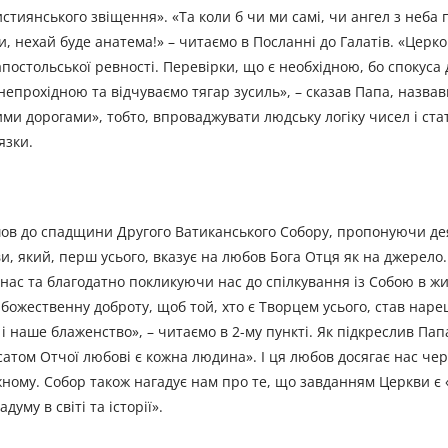
тиянського звіщення». «Та коли б чи ми самі, чи ангел з неба
и, нехай буде анатема!» – читаємо в Посланні до Галатів. «Церк
постольської ревності. Перевірки, що є необхідною, бо спокуса 
є непрохідною та відчуваємо тягар зусиль», – сказав Папа, назв
и дорогами», тобто, впроваджувати людську логіку чисел і ста
язки.
ов до спадщини Другого Ватиканського Собору, пропонуючи дея
ви, який, перш усього, вказує на любов Бога Отця як на джерело
с та благодатно покликуючи нас до спілкування із Собою в житт
божественну доброту, щоб той, хто є Творцем усього, став нареш
, і наше блаженство», – читаємо в 2-му пункті. Як підкреслив Пап
атом Отчої любові є кожна людина». І ця любов досягає нас чер
ожному. Собор також нагадує нам про те, що завданням Церкви є
уму в світі та історії».