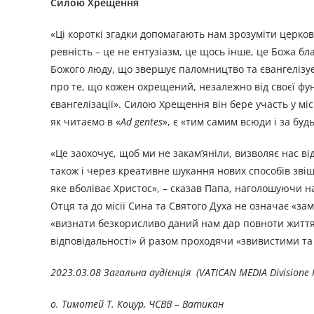
Силою Хрещення
«Ці короткі згадки допомагають нам зрозуміти церков
ревність – це не ентузіазм, це щось інше, це Божа бл
Божого люду, що звершує паломництво та євангелізує,
про те, що кожен охрещений, незалежно від своєї функ
євангелізації». Силою Хрещення він бере участь у місі
як читаємо в «
Ad gentes
», є «тим самим всюди і за буд
«Це заохочує, щоб ми не закам’яніли, визволяє нас ві
також і через креативне шукання нових способів звіщ
яке вболіває Христос», – сказав Папа, наголошуючи н
Отця та до місії Сина та Святого Духа не означає «за
«визнати безкорисливо даний нам дар повноти життя»
відповідальності» й разом проходячи «звивистими та 
2023.03.08 Загальна аудієнція (VATICAN MEDIA Divisione 
о. Тимотей Т. Коцур, ЧСВВ – Ватикан