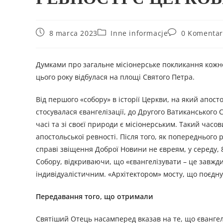
8 marca 2023
Inne informacje
0 Komentar
Думками про загальне місіонерське покликання кожно
цього року відбулася на площі Святого Петра.
Від першого «собору» в історії Церкви, на який апос
стосувалася євангелізації, до Другого Ватиканського
часі та зі своєї природи є місіонерським. Такий часо
апостольської ревності. Після того, як попереднього
справі звіщення Доброї Новини не євреям, у середу, 
Собору, відкриваючи, що «євангелізувати – це завжди
індивідуалістичним. «Архітектором» мосту, що поєднує 
Передавання того, що отримали
Святіший Отець насамперед вказав на те, що євангел