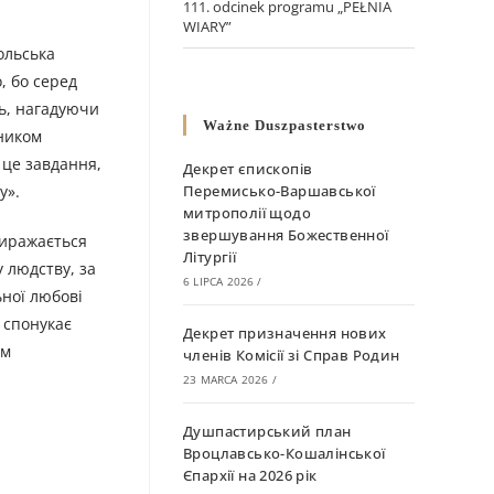
111. odcinek programu „PEŁNIA
WIARY”
ольська
, бо серед
ць, нагадуючи
Ważne Duszpasterstwo
сником
І це завдання,
Декрет єпископів
у».
Перемисько-Варшавської
митрополії щодо
звершування Божественної
виражається
Літургії
 людству, за
6 LIPCA 2026
/
ьної любові
 спонукає
Декрет призначення нових
ям
членів Комісії зі Справ Родин
23 MARCA 2026
/
Душпастирський план
Вроцлавсько-Кошалінської
Єпархії на 2026 рік