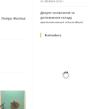
30 GRUDNIA 2025
/
Декрет оновлення та
доповнення складу
. Петро Фостик
митрополичої літургійної
комісії
10 GRUDNIA 2025
/
Kalendarz
Декрет „Норми щодо
вживання священичих риз у
Перемисько-Варшавській
Митрополії”
10 GRUDNIA 2025
/
Декрет про відзначення
Великодня і всіх рухомих
свят за григоріанським
календарем
10 GRUDNIA 2025
/
Декрет проголошення та