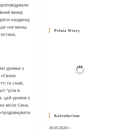
 проповідували
овний вимір
діяти наодинці
авши «не менш
Pełnia Wiary
тистики,
кі уривки з
. «Своєю
і та славі,
ті “усім в
а, цей уривок є
ез місію Сина,
 «продовжувати
Kalendarium
26.03.2026 r.