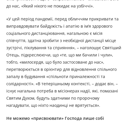
до нас, «Який нікого не покидає на узбіччі».
«У цей період пандемії, перед обличчям прикривати та
виправдовувати байдужість і апатію в ім’я здорового
соціального дистанціювання, нагальною є місія
співчуття, здатна зробити з необхідної дистанції місце
зустрічі, піклування та сприяння», – наголошує Святіший
Отець, підкреслюючи, що «те, що ми бачили і чули»,
тобто, «милосердя, що було застосоване до нас»,
перетворюється в орієнтир для відновлення спільного
запалу в будування «спільноти приналежності та
солідарності». «В теперішньому контексті, – додає він, –
існує нагальна потреба в місіонерах надії, які, помазані
Святим Духом, будуть здатними по пророчому
нагадувати, що ніхто наодинці не врятується».
Не можемо «присвоювати» Господа лише собі