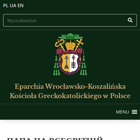
PL
UA
EN
Eparchia Wrocławsko-Koszalińska
Kościoła Greckokatolickiego w Polsce
MENU