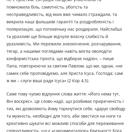
помножила біль, самотність, убогість та
несправедливість, від яких вже чимало страждали, та
викрила наші фальшиві гарантії та роздробленість і
поляризацію, що потихеньку нас роздирали. Найслабші
та уразливі ще більше відчули власну слабкість й
уразливість. Ми пережили знеохочення, розчарування,
тягар, а нашими поглядами навіть могла оволодіти
конформістська гіркота, що відбирає надію», – пише
Папа, повторюючи за святим Павлом, що ми, однак, «не
самих себе проповідуємо, але Христа Ісуса, Господа; самі
ж ми – слуги ваші ради Ісуса» (2 Кор 4,5).
Саме тому чуємо відлуння слова життя: «Його нема тут,
Він воскрес». Це слово надії, що розбиває приреченість і
тих, які дозволяють йому торкнутися себе, «дарує свободу
та мужність, необхідні для того, аби звестися на ноги та
креативно шукати всі можливі способи для переживання
співчутливості», що є «сакраменталією» близькості Бога