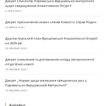
Декрет єпископів Перемисько-Варшавської митрополії
щодо звершування Божественної Літургії
6 LIPCA 2026
/
Декрет призначення нових членів Комісії зі Справ Родин
23 MARCA 2026
/
Душпастирський план Вроцлавсько-Кошалінської Єпархії
на 2026 рік
30 GRUDNIA 2025
/
Декрет оновлення та доповнення складу митрополичої
літургійної комісії
10 GRUDNIA 2025
/
Декрет „Норми щодо вживання священичих риз у
Перемисько-Варшавській Митрополії”
10 GRUDNIA 2025
/
Декрет про відзначення Великодня і всіх рухомих свят за
Kalendarz