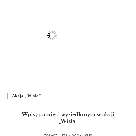
Akcja „Wisła”
Wpisy pamięci wysiedlonym w akcji
„Wisła”
ZOBACZ LISTĘ / DODAJ WPIS