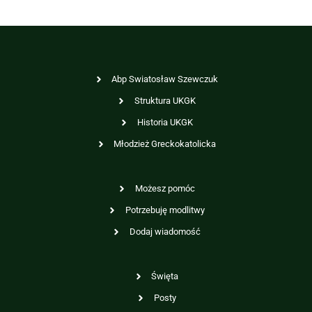
Abp Swiatosław Szewczuk
Struktura UKGK
Historia UKGK
Młodzież Greckokatolicka
Możesz pomóc
Potrzebuję modlitwy
Dodaj wiadomość
Święta
Posty