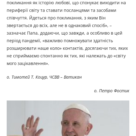
покликання як історію любові, що спонукає виходити на
периферії світу та ставати посланцями та засобами
співчуття. Йдеться про покликання, з яким Він
звертається до всіх, але не в однаковий спосіб», –
зазначає Папа, додаючи, що завжди, а особливо в цей
період пандемії, «важливо помножувати здатність
розширювати наше коло» контактів, досягаючи тих, яких
не сприймаємо спонтанно як тих, які належать до «світу
мого зацікавлення».
о. Тимотей Т. Коцур, ЧСВВ – Ватикан
о. Петро Фостик