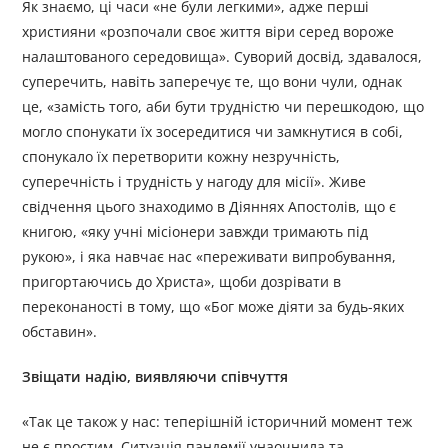
Як знаємо, ці часи «не були легкими», адже перші
християни «розпочали своє життя віри серед вороже
налаштованого середовища». Суворий досвід, здавалося,
суперечить, навіть заперечує те, що вони чули, однак
це, «замість того, аби бути трудністю чи перешкодою, що
могло спонукати їх зосередитися чи замкнутися в собі,
спонукало їх перетворити кожну незручність,
суперечність і трудність у нагоду для місії». Живе
свідчення цього знаходимо в Діяннях Апостолів, що є
книгою, «яку учні місіонери завжди тримають під
рукою», і яка навчає нас «переживати випробування,
пригортаючись до Христа», щоби дозрівати в
переконаності в тому, що «Бог може діяти за будь-яких
обставин».
Звіщати надію, виявляючи співчуття
«Так це також у нас: теперішній історичний момент теж
не є простим. Ситуація пандемії унаочнила та