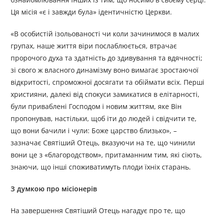
Ця місія «є і завжди була» ідентичністю Церкви.
«В особистій ізольованості чи коли зачинимося в малих
групах, наше життя віри послаблюється, втрачає
пророчого духа та здатність до здивування та вдячності;
зі свого ж власного динамізму воно вимагає зростаючої
відкритості, спроможної досягати та обіймати всіх. Перші
християни, далекі від спокуси замикатися в елітарності,
були приваблені Господом і новим життям, яке Він
пропонував, настільки, щоб іти до людей і свідчити те,
що вони бачили і чули: Боже царство близько», –
зазначає Святіший Отець, вказуючи на те, що чинили
вони це з «благородством», притаманним тим, які сіють,
знаючи, що інші споживатимуть плоди їхніх старань.
З думкою про місіонерів
На завершення Святіший Отець нагадує про те, що