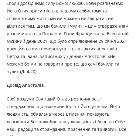
«Коли досвідчимо силу Божої любові, коли розпізнаємо
Його Отчу присутність в нашому особистому та
спільнотному житті, ми не можемо не звіщати і не
ділитися тим, що ми бачили і чули», – цим ствердженням
розпочинається Послання Папи Франциска на Всесвітній
місійний день 2021, що було оприлюднене 29 січня 2021
року. Його тема почерпнута зі слів святих апостолів
Петра та Івана, записаних у Діяннях Апостолів: «Не
можемо бо ми не говорити про те, що самі бачили та
чули» (Ді 4,20).
Досвід Апостолів
Свої роздуми Святіший Отець розпочинає зі
ствердження, що взаємини Ісуса з Його учнями, Його
людяність, об’явлена через Втілення, показують
«наскільки Бог полюбив нашу людськість і бере на Себе
наші радощі та страждання, прагнення та тривоги». Все