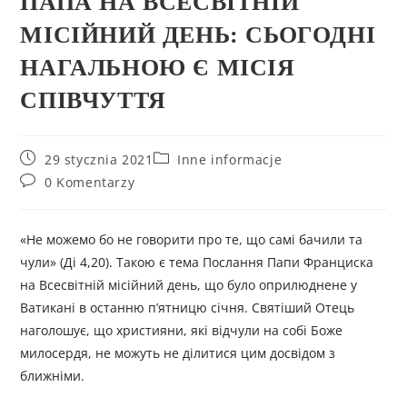
ПАПА НА ВСЕСВІТНІЙ
МІСІЙНИЙ ДЕНЬ: СЬОГОДНІ
НАГАЛЬНОЮ Є МІСІЯ
СПІВЧУТТЯ
29 stycznia 2021
Inne informacje
0 Komentarzy
«Не можемо бо не говорити про те, що самі бачили та
чули» (Ді 4,20). Такою є тема Послання Папи Франциска
на Всесвітній місійний день, що було оприлюднене у
Ватикані в останню п’ятницю січня. Святіший Отець
наголошує, що християни, які відчули на собі Боже
милосердя, не можуть не ділитися цим досвідом з
ближніми.