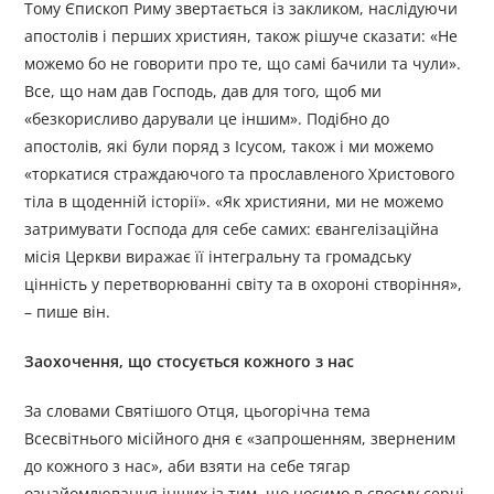
Тому Єпископ Риму звертається із закликом, наслідуючи
апостолів і перших християн, також рішуче сказати: «Не
можемо бо не говорити про те, що самі бачили та чули».
Все, що нам дав Господь, дав для того, щоб ми
«безкорисливо дарували це іншим». Подібно до
апостолів, які були поряд з Ісусом, також і ми можемо
«торкатися страждаючого та прославленого Христового
тіла в щоденній історії». «Як християни, ми не можемо
затримувати Господа для себе самих: євангелізаційна
місія Церкви виражає її інтегральну та громадську
цінність у перетворюванні світу та в охороні створіння»,
– пише він.
Заохочення, що стосується кожного з нас
За словами Святішого Отця, цьогорічна тема
Всесвітнього місійного дня є «запрошенням, зверненим
до кожного з нас», аби взяти на себе тягар
ознайомлювання інших із тим, що носимо в своєму серці.