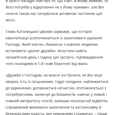
в Христі нагадує нам про те, що «світ, в якому живемо, та
його потреба у відкупленні не є Йому чужими», але Він
«кличе також нас почуватися активною частиною цієї
місії».
Глава Католицької Церкви зауважує, що «історія
євангелізації розпочинається із захопливого шукання
Господа, Який кличе», бажаючи з кожною людиною
встановити «діалог дружби». Апостоли навіть
запам’ятали день і годину цієї зустрічі, підтвердження
чого знаходимо в 1-й главі Євангелії від Івана.
«Дружба з Господом, на власні очі бачити, як Він лікує
хворих, їсть із грішниками, годує голодних, наближається
до відкинених, доторкається нечистих, ототожнюється з
потребуючими, заохочує до блаженств, навчає у новий і
повний авторитету спосіб, залишає незатертий відбиток,
спроможний викликати захоплення та експансивну й
безкорисливу радість, яку неможливо стримати», – пише