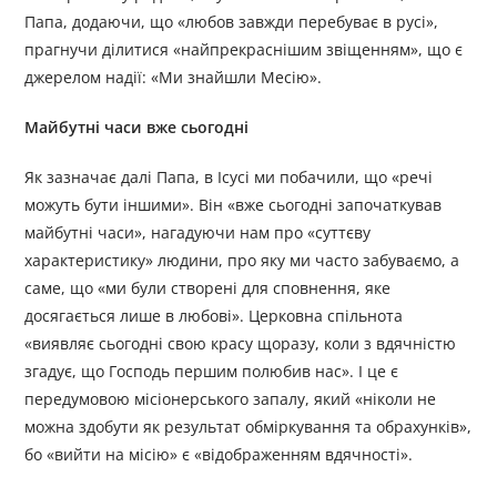
Папа, додаючи, що «любов завжди перебуває в русі»,
прагнучи ділитися «найпрекраснішим звіщенням», що є
джерелом надії: «Ми знайшли Месію».
Майбутні часи вже сьогодні
Як зазначає далі Папа, в Ісусі ми побачили, що «речі
можуть бути іншими». Він «вже сьогодні започаткував
майбутні часи», нагадуючи нам про «суттєву
характеристику» людини, про яку ми часто забуваємо, а
саме, що «ми були створені для сповнення, яке
досягається лише в любові». Церковна спільнота
«виявляє сьогодні свою красу щоразу, коли з вдячністю
згадує, що Господь першим полюбив нас». І це є
передумовою місіонерського запалу, який «ніколи не
можна здобути як результат обміркування та обрахунків»,
бо «вийти на місію» є «відображенням вдячності».