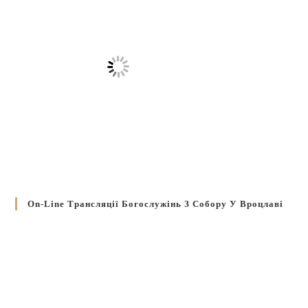
On-Line Трансляції Богослужінь З Собору У Вроцлаві