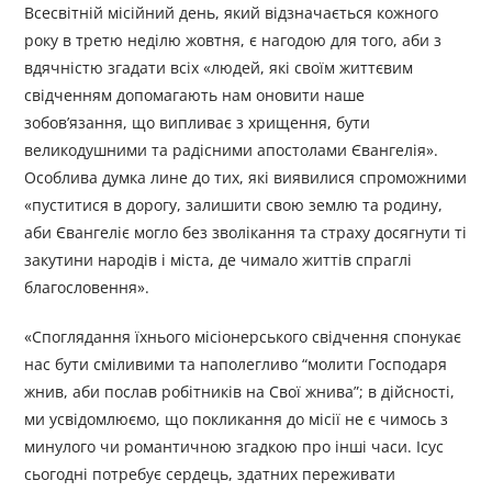
Всесвітній місійний день, який відзначається кожного
року в третю неділю жовтня, є нагодою для того, аби з
вдячністю згадати всіх «людей, які своїм життєвим
свідченням допомагають нам оновити наше
зобов’язання, що випливає з хрищення, бути
великодушними та радісними апостолами Євангелія».
Особлива думка лине до тих, які виявилися спроможними
«пуститися в дорогу, залишити свою землю та родину,
аби Євангеліє могло без зволікання та страху досягнути ті
закутини народів і міста, де чимало життів спраглі
благословення».
«Споглядання їхнього місіонерського свідчення спонукає
нас бути сміливими та наполегливо “молити Господаря
жнив, аби послав робітників на Свої жнива”; в дійсності,
ми усвідомлюємо, що покликання до місії не є чимось з
минулого чи романтичною згадкою про інші часи. Ісус
сьогодні потребує сердець, здатних переживати