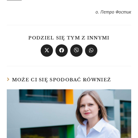
о. Петро Фостик
PODZIEL SIĘ TYM Z INNYMI
MOŻE CI SIĘ SPODOBAĆ RÓWNIEŻ