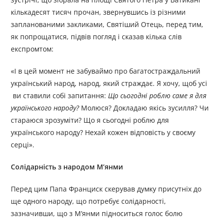
кількадесят тисяч прочан, звернувшись із різними
запланованими закликами, Святіший Отець, перед тим,
як попрощатися, підвів погляд і сказав кілька слів
експромтом:
«І в цей момент не забуваймо про багатостраждальний
український народ, народ, який страждає. Я хочу, щоб усі
ви ставили собі запитання:
Що сьогодні роблю саме я для
українського народу?
Молюся? Докладаю якісь зусилля? Чи
стараюся зрозуміти? Що я сьогодні роблю для
українського народу? Нехай кожен відповість у своєму
серці».
Солідарність з народом М’янми
Перед цим Папа Франциск скерував думку присутніх до
ще одного народу, що потребує солідарності,
зазначивши, що з М’янми підноситься голос болю