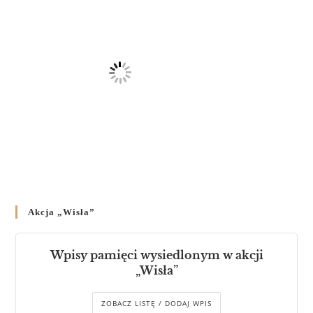
Akcja „Wisła”
Wpisy pamięci wysiedlonym w akcji
„Wisła”
ZOBACZ LISTĘ / DODAJ WPIS