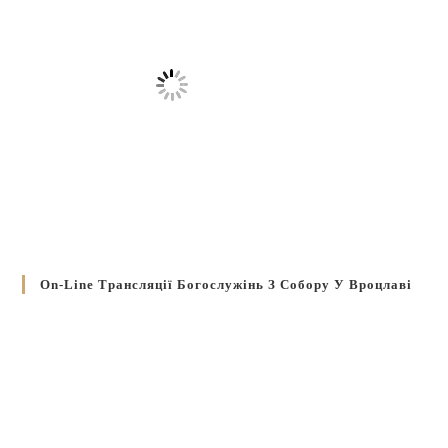
On-Line Трансляції Богослужінь З Собору У Вроцлаві