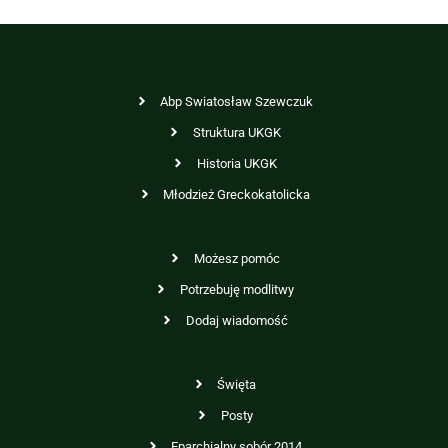
Abp Swiatosław Szewczuk
Struktura UKGK
Historia UKGK
Młodzież Greckokatolicka
Możesz pomóc
Potrzebuję modlitwy
Dodaj wiadomość
Święta
Posty
Eparchialny sobór 2014