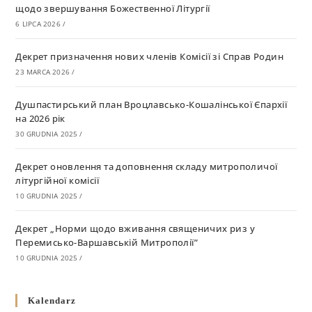
щодо звершування Божественної Літургії
6 LIPCA 2026
/
Декрет призначення нових членів Комісії зі Справ Родин
23 MARCA 2026
/
Душпастирський план Вроцлавсько-Кошалінської Єпархії
на 2026 рік
30 GRUDNIA 2025
/
Декрет оновлення та доповнення складу митрополичої
літургійної комісії
10 GRUDNIA 2025
/
Декрет „Норми щодо вживання священичих риз у
Перемисько-Варшавській Митрополії”
10 GRUDNIA 2025
/
Декрет про відзначення Великодня і всіх рухомих свят за
Kalendarz
григоріанським календарем