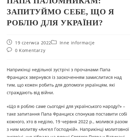
ПАПА ПАЛОМНИКАМ:
ЗАПИТУЙМО СЕБЕ, ЩО Я
РОБЛЮ ДЛЯ УКРАЇНИ?
19 czerwca 2022
Inne informacje
0 Komentarzy
Наприкінці недільної зустрічі з прочанами Папа
Франциск звернувся із заохоченням замислитися над
тим, що кожен робить для допомоги українцям, які
страждають від війни.
«Що я роблю саме сьогодні для українського народу?» –
таке запитання Папа Франциск спонукав поставити собі
кожного, хто в неділю, 19 червня 2022 р., молився разом
з ним молитву «Ангел Господній». Наприкінці молитовної
зустрічі, що зібрала на площі Святого Петра у Ватикані