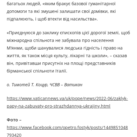
багатьох людей, «яким бракує базової гуманітарної
допомоги та які змушені залишати свої домівки, які
підпалюють, і щоб втекти від насильства».
«Приєднуюся до заклику єпископів цієї дорогої землі, щоб
міжнародна спільнота не забувала про населення
М’янми, щоби шанувалися людська гідність і право на
життя, як також місця культу, лікарні та школи», – сказав
він, привітавши присутніх на площі представників
бірманської спільноти Італії.
о. Тимотей Т. Коцур, ЧСВВ – Ватикан
https://www.vaticannews.va/uk/pope/news/2022-06/zaklyk-
papy-na-zabuvaty-pro-strazhdannya-ukrajiny.html
Фото –
https://www.facebook.com/opetro.fostyk/posts/1449851048
793420