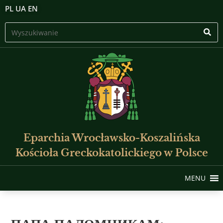
PL
UA
EN
Eparchia Wrocławsko-Koszalińska
Kościoła Greckokatolickiego w Polsce
MENU