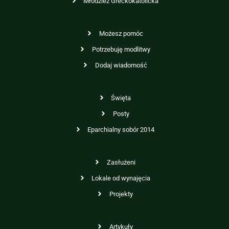
Młodzież Greckokatolicka
Możesz pomóc
Potrzebuję modlitwy
Dodaj wiadomość
Święta
Posty
Eparchialny sobór 2014
Zasłużeni
Lokale od wynajęcia
Projekty
Artykuły