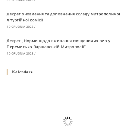
Декрет оновлення та доповнення складу митрополичої
літургійної комісії
10 GRUDNIA 2025
/
Декрет „Норми щодо вживання священичих риз у
Перемисько-Варшавській Митрополії”
10 GRUDNIA 2025
/
Декрет про відзначення Великодня і всіх рухомих свят за
Kalendarz
григоріанським календарем
10 GRUDNIA 2025
/
Декрет проголошення та оприлюдення постанов Синоду
Єпископів УГКЦ як зобов’язуючі на території
Вроцлавсько-Кошалінської Єпархії
5 LISTOPADA 2025
/
Душпастирський план Вроцлавсько-Кошалінської єпархії
на 2025 рік