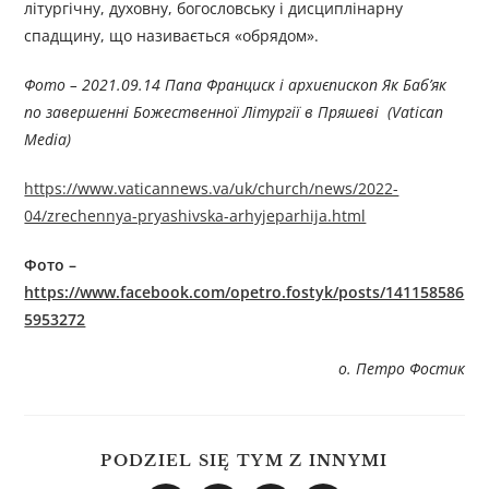
літургічну, духовну, богословську і дисциплінарну
спадщину, що називається «обрядом».
Фото –
2021.09.14 Папа Франциск і архиєпископ Як Баб’як
по завершенні Божественної Літургії в Пряшеві (Vatican
Media)
https://www.vaticannews.va/uk/church/news/2022-
04/zrechennya-pryashivska-arhyjeparhija.html
Фото –
https://www.facebook.com/opetro.fostyk/posts/141158586
5953272
о. Петро Фостик
PODZIEL SIĘ TYM Z INNYMI