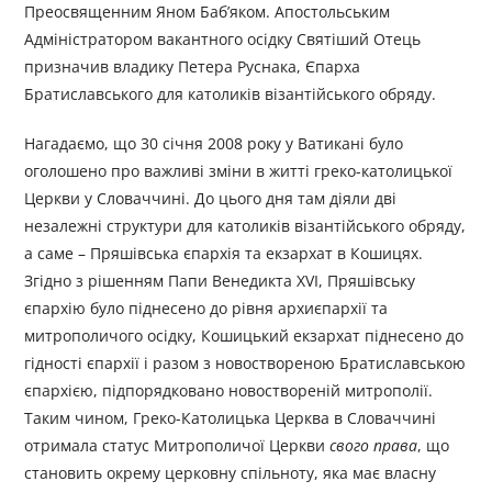
Преосвященним Яном Баб’яком. Апостольським
Адміністратором вакантного осідку Святіший Отець
призначив владику Петера Руснака, Єпарха
Братиславського для католиків візантійського обряду.
Нагадаємо, що 30 січня 2008 року у Ватикані було
оголошено про важливі зміни в житті греко-католицької
Церкви у Словаччині. До цього дня там діяли дві
незалежні структури для католиків візантійського обряду,
а саме – Пряшівська єпархія та екзархат в Кошицях.
Згідно з рішенням Папи Венедикта XVI, Пряшівську
єпархію було піднесено до рівня архиєпархії та
митрополичого осідку, Кошицький екзархат піднесено до
гідності єпархії і разом з новоствореною Братиславською
єпархією, підпорядковано новоствореній митрополії.
Таким чином, Греко-Католицька Церква в Словаччині
отримала статус Митрополичої Церкви
свого права
, що
становить окрему церковну спільноту, яка має власну