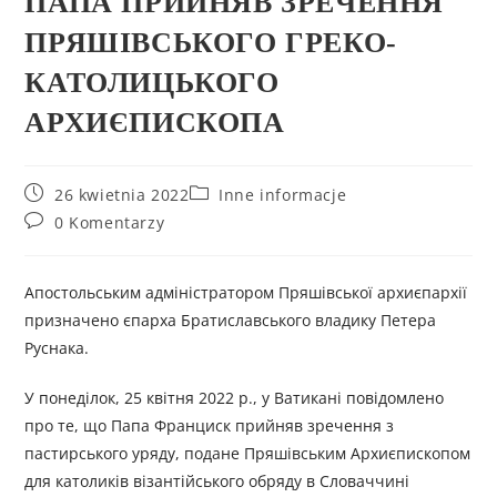
ПАПА ПРИЙНЯВ ЗРЕЧЕННЯ
ПРЯШІВСЬКОГО ГРЕКО-
КАТОЛИЦЬКОГО
АРХИЄПИСКОПА
26 kwietnia 2022
Inne informacje
0 Komentarzy
Апостольським адміністратором Пряшівської архиєпархії
призначено єпарха Братиславського владику Петера
Руснака.
У понеділок, 25 квітня 2022 р., у Ватикані повідомлено
про те, що Папа Франциск прийняв зречення з
пастирського уряду, подане Пряшівським Архиєпископом
для католиків візантійського обряду в Словаччині