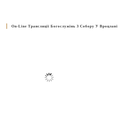
On-Line Трансляції Богослужінь З Собору У Вроцлаві