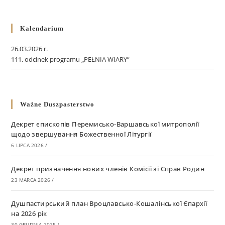
Kalendarium
26.03.2026 r.
111. odcinek programu „PEŁNIA WIARY”
Ważne Duszpasterstwo
Декрет єпископів Перемисько-Варшавської митрополії
щодо звершування Божественної Літургії
6 LIPCA 2026
/
Декрет призначення нових членів Комісії зі Справ Родин
23 MARCA 2026
/
Душпастирський план Вроцлавсько-Кошалінської Єпархії
на 2026 рік
30 GRUDNIA 2025
/