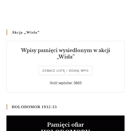
Akcja „Wisła”
Wpisy pamięci wysiedlonym w akcji
„Wisła”
ZOBACZ LISTĘ / DODAJ WPIS
Ilość wpisów: 3865
HOLODOMOR 1932-33
Pamięci ofiar