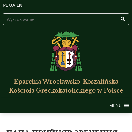
PL
UA
EN
Eparchia Wrocławsko-Koszalińska
Kościoła Greckokatolickiego w Polsce
MENU