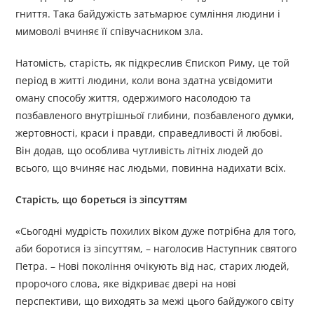
гниття. Така байдужість затьмарює сумління людини і
мимоволі вчиняє її співучасником зла.
Натомість, старість, як підкреслив Єпископ Риму, це той
період в житті людини, коли вона здатна усвідомити
оману способу життя, одержимого насолодою та
позбавленого внутрішньої глибини, позбавленого думки,
жертовності, краси і правди, справедливості й любові.
Він додав, що особлива чутливість літніх людей до
всього, що вчиняє нас людьми, повинна надихати всіх.
Старість, що бореться із зіпсуттям
«Сьогодні мудрість похилих віком дуже потрібна для того,
аби боротися із зіпсуттям, – наголосив Наступник святого
Петра. – Нові покоління очікують від нас, старих людей,
пророчого слова, яке відкриває двері на нові
перспективи, що виходять за межі цього байдужого світу