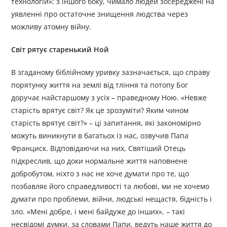
технологій»; з іншого боку, чимало людей зосереджені на
уявленні про остаточне знищення людства через
можливу атомну війну.
Світ рятує старенький Ной
В згаданому біблійному уривку зазначається, що справу
порятунку життя на землі від тління та потопу Бог
доручає найстаршому з усіх – праведному Ною. «Невже
старість врятує світ? Як це зрозуміти? Яким чином
старість врятує світ?» – ці запитання, які закономірно
можуть виникнути в багатьох із нас, озвучив Папа
Франциск. Відповідаючи на них, Святіший Отець
підкреслив, що доки нормальне життя наповнене
добробутом, ніхто з нас не хоче думати про те, що
позбавляє його справедливості та любові, ми не хочемо
думати про проблеми, війни, людські нещастя, бідність і
зло. «Мені добре, і мені байдуже до інших», – такі
несвідомі думки, за словами Папи, ведуть наше життя до