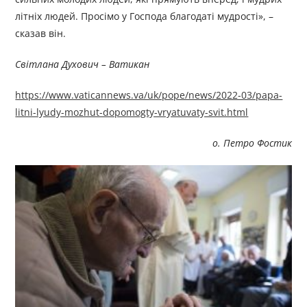
літніх людей. Просімо у Господа благодаті мудрості», –
сказав він.
Світлана Духович – Ватикан
https://www.vaticannews.va/uk/pope/news/2022-03/papa-
litni-lyudy-mozhut-dopomogty-vryatuvaty-svit.html
о. Петро Фостик