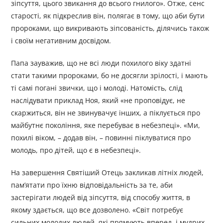
зіпсуття, цього звикання до всього гнилого». Отже, сенс
старості, як підкреслив він, полягає в тому, що аби бути
пророками, що викривають зіпсованість, ділячись також
і своїм негативним досвідом.
Папа зауважив, що не всі люди похилого віку здатні
стати такими пророками, бо не досягли зрілості, і мають
ті самі погані звички, що і молоді. Натомість, слід
наслідувати приклад Ноя, який «не проповідує, не
скаржиться, він не звинувачує інших, а піклується про
майбутнє покоління, яке перебуває в небезпеці». «Ми,
похилі віком, – додав він, – повинні піклуватися про
молодь, про дітей, що є в небезпеці».
На завершення Святіший Отець закликав літніх людей,
пам’ятати про їхню відповідальність за те, аби
застерігати людей від зіпсуття, від способу життя, в
якому здається, що все дозволено. «Світ потребує
сильних молодих людей, які прямують вперед, і мудрих