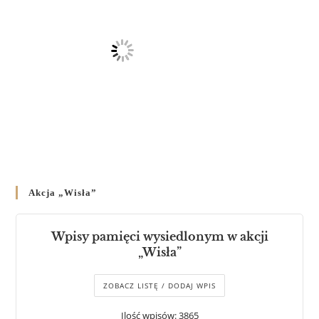
Akcja „Wisła”
Wpisy pamięci wysiedlonym w akcji
„Wisła”
ZOBACZ LISTĘ / DODAJ WPIS
Ilość wpisów: 3865