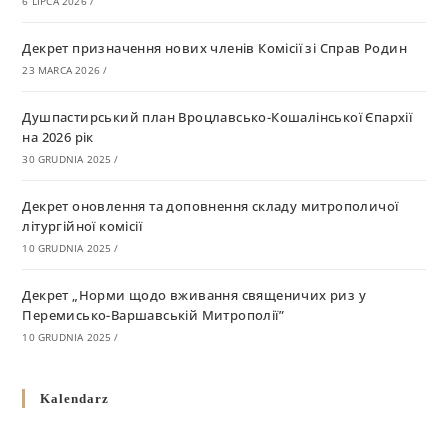
6 LIPCA 2026
/
Декрет призначення нових членів Комісії зі Справ Родин
23 MARCA 2026
/
Душпастирський план Вроцлавсько-Кошалінської Єпархії
на 2026 рік
30 GRUDNIA 2025
/
Декрет оновлення та доповнення складу митрополичої
літургійної комісії
10 GRUDNIA 2025
/
Декрет „Норми щодо вживання священичих риз у
Перемисько-Варшавській Митрополії”
10 GRUDNIA 2025
/
Декрет про відзначення Великодня і всіх рухомих свят за
Kalendarz
григоріанським календарем
10 GRUDNIA 2025
/