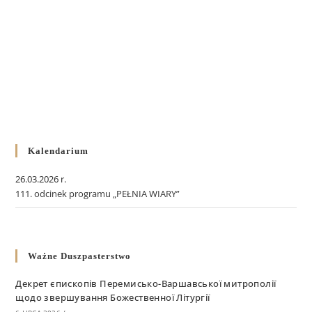
Kalendarium
26.03.2026 r.
111. odcinek programu „PEŁNIA WIARY”
Ważne Duszpasterstwo
Декрет єпископів Перемисько-Варшавської митрополії
щодо звершування Божественної Літургії