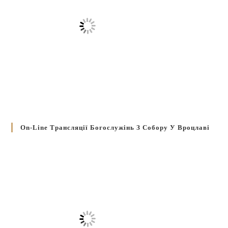
On-Line Трансляції Богослужінь З Собору У Вроцлаві