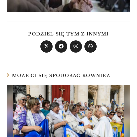
PODZIEL SIĘ TYM Z INNYMI
MOŻE CI SIĘ SPODOBAĆ RÓWNIEŻ