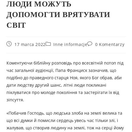
ЛЮДИ МОЖУТЬ
ДОПОМОГТИ ВРЯТУВАТИ
СВІТ
17 marca 2022
Inne informacje
0 Komentarzy
Коментуючи біблійну розповідь про всесвітній потоп під
час загальної аудієнції, Папа Франциск зазначив, що
подібно до праведного старця Ноя, якого Бог обрав, аби
дати людству другий шанс, літні люди покликані
піклуватися про молоде покоління та застерігати їх від
зіпсуття.
«Побачив Господь, що людська злоба на землі велика та
що всі думки й помисли сердець увесь час тільки злі, і
жалував, що створив людину на землі, тож на серці йому