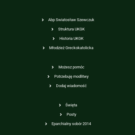
Abp Swiatosław Szewczuk
Struktura UKGK
Historia UKGK
Młodzież Greckokatolicka
Możesz pomóc
Potrzebuję modlitwy
Dodaj wiadomość
Święta
Posty
Eparchialny sobór 2014