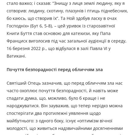
стало важко; і сказав: “Знищу з лиця землі людину, яку я
сотворив: людину, скотину, плазунів і птиць піднебесних,
бо каюсь, що створив їх”. Та Ной здобув ласку в очах
Господніх» (Бут 6, 5-8), – цей уривок із старозавітної
Книги Буття став основою для катехизи, яку Папа
Франциск виголосив під час загальної аудієнції в середу,
16 березня 2022 р., що відбулася в залі Павла VI у
Ватикані.
Почуття безпорадності перед обличчям зла
Святіший Отець зазначив, що перед обличчям зла нас
часто охоплює почуття безпорадності, й навіть може
спадати думка, що, можливо, було б краще і не
народжуватися. Він зауважив, що тепер нерідко можна
спостерігати два протилежні уявлення щодо
майбутнього: з одного боку, існує «оптимізм вічної
молодості, що живиться надзвичайними досягненнями