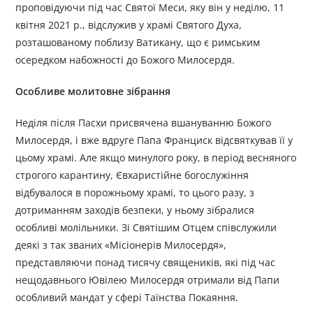
проповідуючи під час Святої Меси, яку він у неділю, 11
квітня 2021 р., відслужив у храмі Святого Духа,
розташованому поблизу Ватикану, що є римським
осередком набожності до Божого Милосердя.
Особливе молитовне зібрання
Неділя після Пасхи присвячена вшануванню Божого
Милосердя, і вже вдруге Папа Франциск відсвяткував її у
цьому храмі. Але якщо минулого року, в період весняного
строгого карантину, Євхаристійне богослужіння
відбувалося в порожньому храмі, то цього разу, з
дотриманням заходів безпеки, у ньому зібралися
особливі молільники. Зі Святішим Отцем співслужили
деякі з так званих «Місіонерів Милосердя»,
представляючи понад тисячу священиків, які під час
нещодавнього Ювілею Милосердя отримали від Папи
особливий мандат у сфері Таїнства Покаяння.