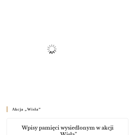
23 LUTEGO 2024
/
Akcja „Wisła”
Wpisy pamięci wysiedlonym w akcji
„Wisła”