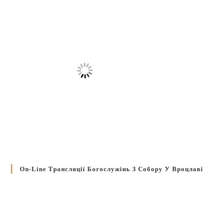
On-Line Трансляції Богослужінь З Собору У Вроцлаві