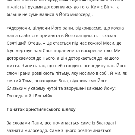
ніжність і руками доторкнулися до того, Ким є Він», та
більше не сумнівалися в Його милосерді.
«Адоруючи, цілуючи Його рани, відкриваємо, що кожна
наша слабкість прийнята в Його лагідності, – сказав
Святіший Отець. – Це стається під час кожної Меси, де
Ісус жертвує нам Своє поранене та воскресле тіло: Ми
доторкаємося до Нього, а Він доторкається до нашого
життя. Чинить так, що небо сходить всередину нас. Його
сяючі рани розвіюють пітьму, яку носимо в собі. Й ми, як
святий Тома, знаходимо Бога, відкриваємо Його
близьким у своєму нутрі та зворушені кажемо Йому:
Господь мій і Бог мій».
Початок християнського шляху
За словами Папи, все починається саме із благодаті
зазнати милосердя. Саме з цього розпочинається