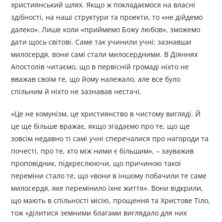
християнський шлях. Якщо ж покладаємося на власні
здібності, на наші структури та проекти, то «не дійдемо
далеко». Лише коли «приймемо Божу любов», зможемо
дати щось світові. Саме так учинили учні: зазнавши
милосердя, вони самі стали милосердними. В Діяннях
Апостолів читаємо, що в первісній громаді ніхто не
вважав своїм те, що йому належало, але все було
спільним й ніхто не зазнавав нестачі.
«Це не комунізм, це християнство в чистому вигляді. Й
це ще більше вражає, якщо згадаємо про те, що ще
зовсім недавно ті самі учні сперечалися про нагороди та
почесті, про те, хто між ними є більшим», – зауважив
проповідник, підкреслюючи, що причиною такої
переміни стало те, що «вони в іншому побачили те саме
милосердя, яке перемінило їхнє життя». Вони відкрили,
що мають в спільності місію, прощення та Христове Тіло,
тож «ділитися земними благами виглядало для них