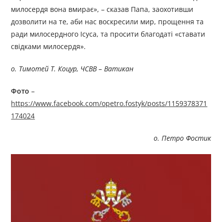
милосердя вона вмирає», – сказав Папа, заохотивши
дозволити на те, аби нас воскресили мир, прощення та
ради милосердного Ісуса, та просити благодаті «ставати
свідками милосердя».
о. Тимотей Т. Коцур, ЧСВВ – Ватикан
Фото
–
https://www.facebook.com/opetro.fostyk/posts/1159378371
174024
о. Петро Фостик