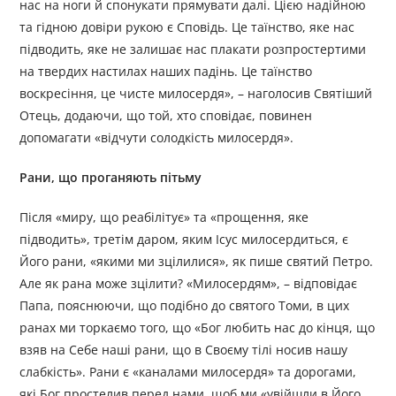
нас на ноги й спонукати прямувати далі. Цією надійною
та гідною довіри рукою є Сповідь. Це таїнство, яке нас
підводить, яке не залишає нас плакати розпростертими
на твердих настилах наших падінь. Це таїнство
воскресіння, це чисте милосердя», – наголосив Святіший
Отець, додаючи, що той, хто сповідає, повинен
допомагати «відчути солодкість милосердя».
Рани, що проганяють пітьму
Після «миру, що реабілітує» та «прощення, яке
підводить», третім даром, яким Ісус милосердиться, є
Його рани, «якими ми зцілилися», як пише святий Петро.
Але як рана може зцілити? «Милосердям», – відповідає
Папа, пояснюючи, що подібно до святого Томи, в цих
ранах ми торкаємо того, що «Бог любить нас до кінця, що
взяв на Себе наші рани, що в Своєму тілі носив нашу
слабкість». Рани є «каналами милосердя» та дорогами,
які Бог простелив перед нами, щоб ми «увійшли в Його