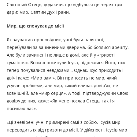
Святіший Отець, додаючи, що відбулося це через три
дари: мир, Святий Дух і рани.
Мир, що спонукає до місії
Як зауважив проповідник, учні були налякані,
перебували за зачиненими дверима, бо боялися арешту.
Але були зачинені не лише в домі, але й у «гризоті
сумління». Вони ж покинули Ісуса, відреклися Його, тож
тепер почувалися невдахами… Однак, Ісус приходить і
двічі каже: «Мир вам!». Він приносить не мир, який
усуває проблеми, але мир, «який вливає довір’я», не
зовнішній, але «мир серця». А тоді, підтверджуючи Свою
довіру до них, каже: «Як мене послав Отець, так і я
посилаю вас».
«Ці зневірені учні примирені самі з собою. Ісусів мир
переводить їх від гризоти до місії. У дійсності, Ісусів мир