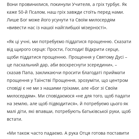
Вони провинилися, покинули Учителя, а гріх турбує. Як
каже 50-й Псалом, наш гріх завжди стоїть перед нами.
Лише Бог може його усунути та Своїм милосердям
«вивести нас із нашої найглибшої мізерності».
«Як ці учні, ми потребуємо піддатися прощенню. Сказати
від щирого серця: Прости, Господи! Відкрити серце,
щоби піддатися прощенню. Прощення у Святому Дусі –
це пасхальний дар, аби воскреснути зсередини», –
сказав Папа, закликаючи просити благодаті приймати
прощення у Таїнстві Прощення, зрозуміти, що центром
сповіді є не ми з нашими гріхами, але «Бог зі Своїм
милосердям». Ми сповідаємося «не для того, щоб падати
на землю, але щоб підводитися», й потребуємо цього як
малі діти, які впавши, потребують батьківської руки, щоб
встати.
«Ми також часто падаємо. А рука Отця готова поставити