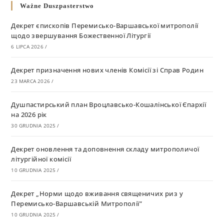
Ważne Duszpasterstwo
Декрет єпископів Перемисько-Варшавської митрополії
щодо звершування Божественної Літургії
6 LIPCA 2026
/
Декрет призначення нових членів Комісії зі Справ Родин
23 MARCA 2026
/
Душпастирський план Вроцлавсько-Кошалінської Єпархії
на 2026 рік
30 GRUDNIA 2025
/
Декрет оновлення та доповнення складу митрополичої
літургійної комісії
10 GRUDNIA 2025
/
Декрет „Норми щодо вживання священичих риз у
Перемисько-Варшавській Митрополії”
10 GRUDNIA 2025
/