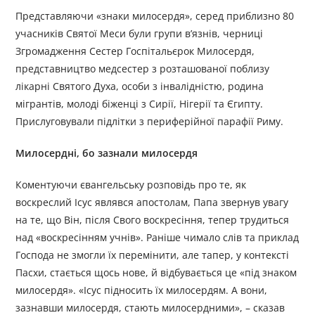
Представляючи «знаки милосердя», серед приблизно 80
учасників Святої Меси були групи в’язнів, черниці
Згромадження Сестер Госпітальєрок Милосердя,
представництво медсестер з розташованої поблизу
лікарні Святого Духа, особи з інвалідністю, родина
мігрантів, молоді біженці з Сирії, Нігерії та Єгипту.
Прислуговували підлітки з периферійної парафії Риму.
Милосердні, бо зазнали милосердя
Коментуючи євангельську розповідь про те, як
воскреслий Ісус являвся апостолам, Папа звернув увагу
на те, що Він, після Свого воскресіння, тепер трудиться
над «воскресінням учнів». Раніше чимало слів та приклад
Господа не змогли їх перемінити, але тапер, у контексті
Пасхи, стається щось нове, й відбувається це «під знаком
милосердя». «Ісус підносить їх милосердям. А вони,
зазнавши милосердя, стають милосердними», – сказав