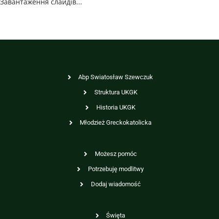
Завантаження слайдів...
Abp Swiatosław Szewczuk
Struktura UKGK
Historia UKGK
Młodzież Greckokatolicka
Możesz pomóc
Potrzebuję modlitwy
Dodaj wiadomość
Święta