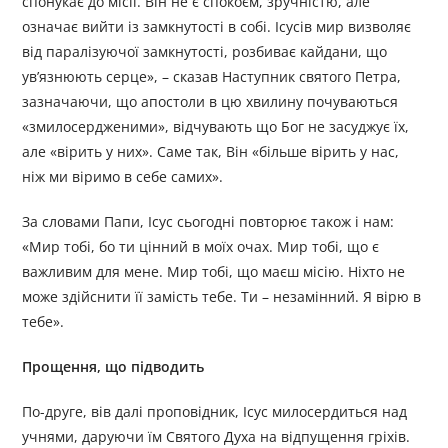
спонукає до місії. Він не є спокоєм, зручністю, але
означає вийти із замкнутості в собі. Ісусів мир визволяє
від паралізуючої замкнутості, розбиває кайдани, що
ув’язнюють серце», – сказав Наступник святого Петра,
зазначаючи, що апостоли в цю хвилину почуваються
«змилосердженими», відчувають що Бог не засуджує їх,
але «вірить у них». Саме так, Він «більше вірить у нас,
ніж ми віримо в себе самих».
За словами Папи, Ісус сьогодні повторює також і нам:
«Мир тобі, бо ти цінний в моїх очах. Мир тобі, що є
важливим для мене. Мир тобі, що маєш місію. Ніхто не
може здійснити її замість тебе. Ти – незамінний. Я вірю в
тебе».
Прощення, що підводить
По-друге, вів далі проповідник, Ісус милосердиться над
учнями, даруючи їм Святого Духа на відпущення гріхів.