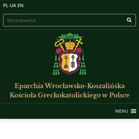
PL
UA
EN
Eparchia Wrocławsko-Koszalińska
Kościoła Greckokatolickiego w Polsce
MENU