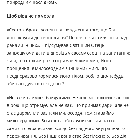
природним наслідком».
Щоб віра не померла
«Сестро, брате, хочеш підтвердження того, що Бог
доторкнувся до твого життя? Перевір, чи схиляєшся над
ранами інших», – підсумував Святіший Отець,
запрошуючи дати відповідь у своєму серці на запитання:
чи я, що стільки разів отримав Божий мир, Його
прощення, є милосердним з іншими? Чи я, що
неодноразово кормився Його Тілом, роблю що-небудь,
аби нагодувати голодного?
«Не залишаймося байдужими. Не живімо половинчастою
вірою, що отримує, але не дає, що приймає дари, але не
стає даром. Ми зазнали милосердя, тож ставаймо
милосердними. Бо якщо любов зупиняється на нас
самих, то віра всихається до безплідного внутрішнього
переживання. Без інших вона стає безтілесною. Без діл