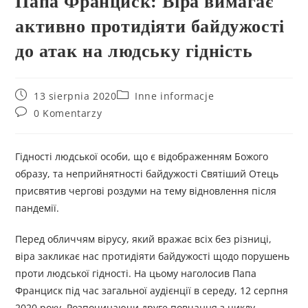
Папа Франциск: Віра вимагає
активно протидіяти байдужості
до атак на людську гідність
13 sierpnia 2020
Inne informacje
0 Komentarzy
Гідності людської особи, що є відображенням Божого
образу, та неприйнятності байдужості Святіший Отець
присвятив чергові роздуми на тему відновлення після
пандемії.
Перед обличчям вірусу, який вражає всіх без різниці,
віра закликає нас протидіяти байдужості щодо порушень
проти людської гідності. На цьому наголосив Папа
Франциск під час загальної аудієнції в середу, 12 серпня
2020 року. Розпочинаючи друге повчання з циклу