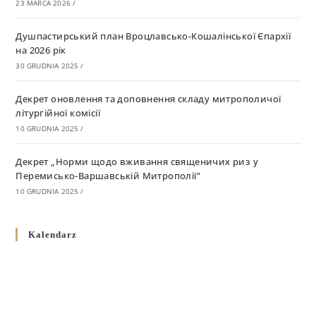
23 MARCA 2026
/
Душпастирський план Вроцлавсько-Кошалінської Єпархії
на 2026 рік
30 GRUDNIA 2025
/
Декрет оновлення та доповнення складу митрополичої
літургійної комісії
10 GRUDNIA 2025
/
Декрет „Норми щодо вживання священичих риз у
Перемисько-Варшавській Митрополії”
10 GRUDNIA 2025
/
Декрет про відзначення Великодня і всіх рухомих свят за
Kalendarz
григоріанським календарем
10 GRUDNIA 2025
/
Декрет проголошення та оприлюдення постанов Синоду
Єпископів УГКЦ як зобов’язуючі на території
Вроцлавсько-Кошалінської Єпархії