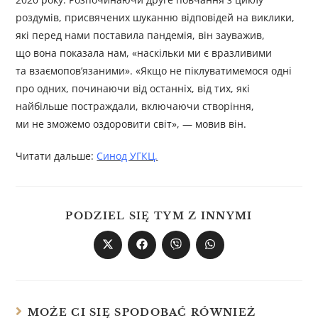
роздумів, присвячених шуканню відповідей на виклики,
які перед нами поставила пандемія, він зауважив,
що вона показала нам, «наскільки ми є вразливими
та взаємопов’язаними». «Якщо не піклуватимемося одні
про одних, починаючи від останніх, від тих, які
найбільше постраждали, включаючи створіння,
ми не зможемо оздоровити світ», — мовив він.
Читати дальше:
Синод УГКЦ.
PODZIEL SIĘ TYM Z INNYMI
MOŻE CI SIĘ SPODOBAĆ RÓWNIEŻ