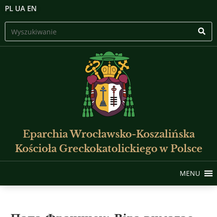
PL
UA
EN
Eparchia Wrocławsko-Koszalińska
Kościoła Greckokatolickiego w Polsce
MENU