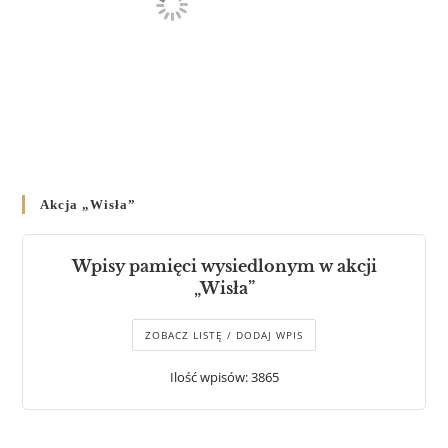
Akcja „Wisła”
Wpisy pamięci wysiedlonym w akcji
„Wisła”
ZOBACZ LISTĘ / DODAJ WPIS
Ilość wpisów: 3865