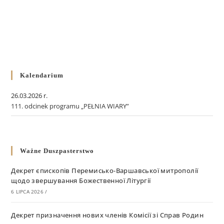
Kalendarium
26.03.2026 r.
111. odcinek programu „PEŁNIA WIARY”
Ważne Duszpasterstwo
Декрет єпископів Перемисько-Варшавської митрополії
щодо звершування Божественної Літургії
6 LIPCA 2026
/
Декрет призначення нових членів Комісії зі Справ Родин