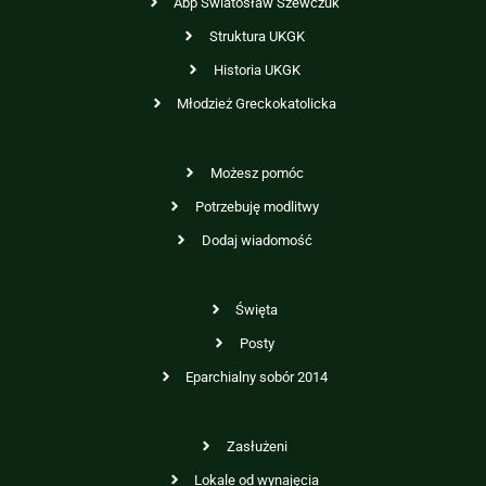
Abp Swiatosław Szewczuk
Struktura UKGK
Historia UKGK
Młodzież Greckokatolicka
Możesz pomóc
Potrzebuję modlitwy
Dodaj wiadomość
Święta
Posty
Eparchialny sobór 2014
Zasłużeni
Lokale od wynajęcia