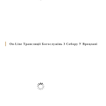
On-Line Трансляції Богослужінь З Собору У Вроцлаві