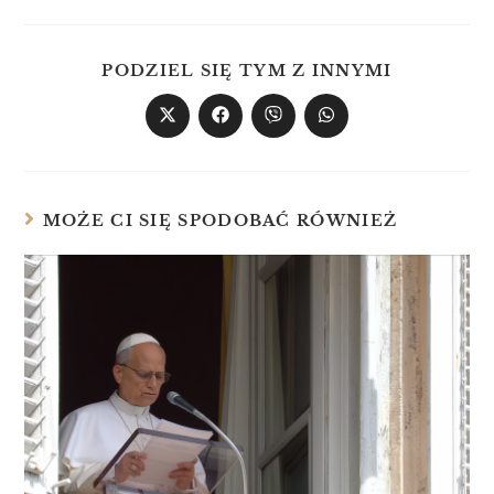
PODZIEL SIĘ TYM Z INNYMI
MOŻE CI SIĘ SPODOBAĆ RÓWNIEŻ