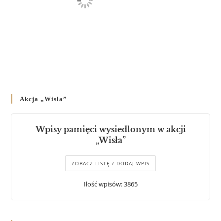
Akcja „Wisła”
Wpisy pamięci wysiedlonym w akcji
„Wisła”
ZOBACZ LISTĘ / DODAJ WPIS
Ilość wpisów: 3865