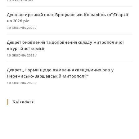
23 MARCA 2026
/
Душпастирський план Вроцлавсько-Кошалінської Єпархії
на 2026 рік
30 GRUDNIA 2025
/
Декрет оновлення та доповнення складу митрополичої
літургійної комісії
10 GRUDNIA 2025
/
Декрет „Норми щодо вживання священичих риз у
Перемисько-Варшавській Митрополії”
10 GRUDNIA 2025
/
Декрет про відзначення Великодня і всіх рухомих свят за
Kalendarz
григоріанським календарем
10 GRUDNIA 2025
/
Декрет проголошення та оприлюдення постанов Синоду
Єпископів УГКЦ як зобов’язуючі на території
Вроцлавсько-Кошалінської Єпархії