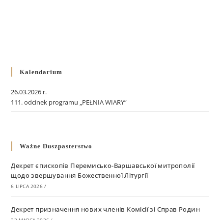
Kalendarium
26.03.2026 r.
111. odcinek programu „PEŁNIA WIARY”
Ważne Duszpasterstwo
Декрет єпископів Перемисько-Варшавської митрополії
щодо звершування Божественної Літургії
6 LIPCA 2026
/
Декрет призначення нових членів Комісії зі Справ Родин