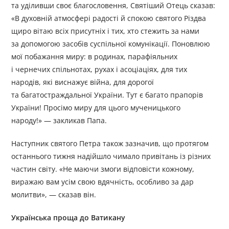
та уділивши своє благословення, Святіший Отець сказав:
«В духовній атмосфері радості й спокою святого Різдва
щиро вітаю всіх присутніх і тих, хто стежить за нами
за допомогою засобів суспільної комунікації. Поновлюю
мої побажання миру: в родинах, парафіяльних
і чернечих спільнотах, рухах і асоціаціях, для тих
народів, які виснажує війна, для дорогої
та багатостраждальної України. Тут є багато прапорів
України! Просімо миру для цього мученицького
народу!» — закликав Папа.
Наступник святого Петра також зазначив, що протягом
останнього тижня надійшло чимало привітань із різних
частин світу. «Не маючи змоги відповісти кожному,
виражаю вам усім свою вдячність, особливо за дар
молитви», — сказав він.
Українська проща до Ватикану