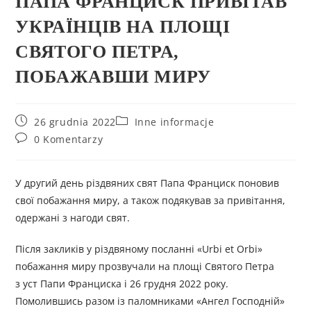
ПАПА ФРАНЦИСК ПРИВІТАВ
УКРАЇНЦІВ НА ПЛОЩІ
СВЯТОГО ПЕТРА,
ПОБАЖАВШИ МИРУ
26 grudnia 2022
Inne informacje
0 Komentarzy
У другий день різдвяних свят Папа Франциск поновив
свої побажання миру, а також подякував за привітання,
одержані з нагоди свят.
Після закликів у різдвяному посланні «Urbi et Orbi»
побажання миру прозвучали на площі Святого Петра
з уст Папи Франциска і 26 грудня 2022 року.
Помолившись разом із паломниками «Ангел Господній»