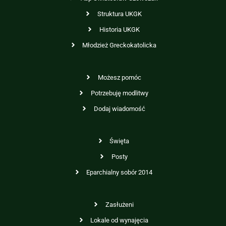
Struktura UKGK
Historia UKGK
Młodzież Greckokatolicka
Możesz pomóc
Potrzebuję modlitwy
Dodaj wiadomość
Święta
Posty
Eparchialny sobór 2014
Zasłużeni
Lokale od wynajęcia