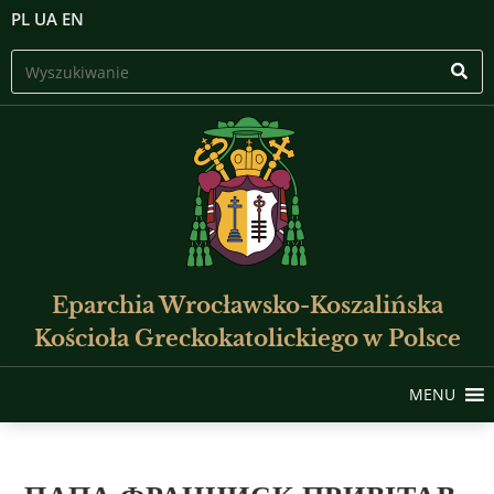
PL
UA
EN
Eparchia Wrocławsko-Koszalińska
Kościoła Greckokatolickiego w Polsce
MENU