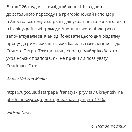
В Італії 26 грудня — вихідний день. Ще задовго
до загального переходу на григоріанський календар
в Апостольському екзархаті для українців греко-католиків
в Італії українські громади Апеннінського півострова
започаткували звичай здійснювати цього дня різдвяну
прощу до римських папських базилік, найчастіше — до
Святого Петра. Тож на площі справді майоріло багато
українських прапорів, які не прийшли повз увагу
Святішого Отця.
Фото: Vatican Media
https://ugcc.ua/data/papa-frantsysk-pryvitav-ukrayntsiv-na-
ploshchi-svyatogo-petra-pobazhavshy-myru-1726/
Vatican News
о. Петро Фостик