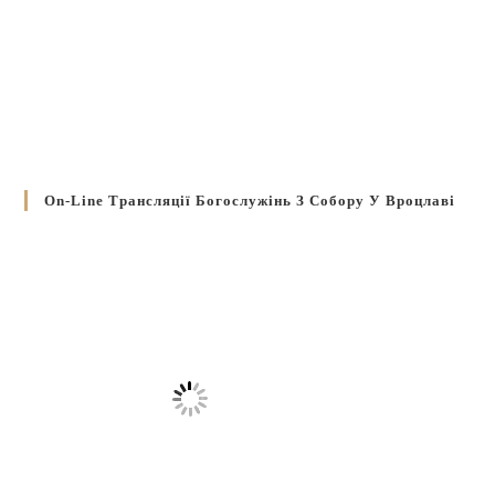
On-Line Трансляції Богослужінь З Собору У Вроцлаві