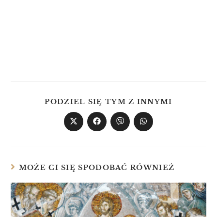
PODZIEL SIĘ TYM Z INNYMI
MOŻE CI SIĘ SPODOBAĆ RÓWNIEŻ