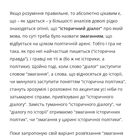
Якщо розуміння правильне, то абсолютно цікавим є,
що – як здається – у більшості аналізів доволі рідко
знаходяться опінії, що
“історичний діалог”
про який
мова, по суті треба було назвати
змаганням
, що
відбується на цілком політичній арені. Тобто і гра не
така, як про неї найчастіше пишеться (“історична
правда”), і гравці не тії ж (бо ж не історики, а
політики). Щойно тоді, коли слово “діалог” заступити
словом “змагання”, а слова, що відносяться до історії,
чи минулого заступити поняттям “історична політика”,
стануть зрозумілі і розложені по акцентам усі ніби-то
затьмарені справи, прив’язувані до “історичного
діалогу”. Замість туманного “історичного діалогу”, чи
“діалогу по історії” отримаємо “змагання історичних
політик”, чи “змагання у царині історичної політики”.
Поки запропоную свій варіант розв’язання “змагання