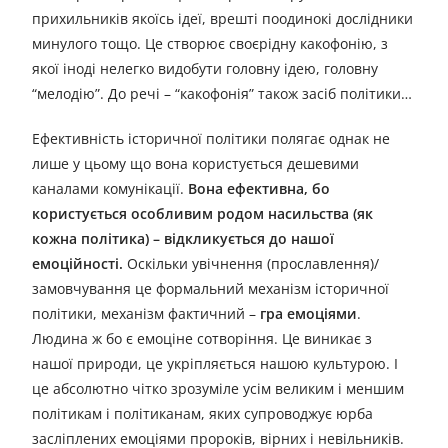
прихильників якоїсь ідеї, врешті поодинокі дослідники
минулого тощо. Це створює своєрідну какофонію, з
якої іноді нелегко видобути головну ідею, головну
“мелодію”. До речі – “какофонія” також засіб політики…
Ефективність історичної політики полягає однак не
лише у цьому що вона користується дешевими
каналами комунікації.
Вона ефективна, бо
користується особливим родом насильства (як
кожна політика) – відкликується до нашої
емоційності.
Оскільки увічнення (прославлення)/
замовчування це формальний механізм історичної
політики, механізм фактичний –
гра емоціями
.
Людина ж бо є емоціне сотворіння. Це виникає з
нашої природи, це укріпляється нашою культурою. І
це абсолютно чітко зрозуміле усім великим і меншим
політикам і політиканам, яких супроводжує юрба
засліплених емоціями пророків, вірних і невільників.