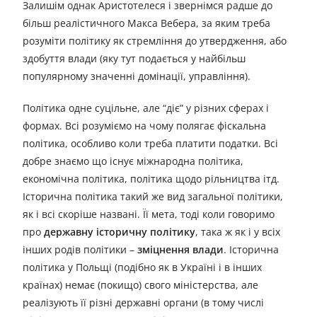
Залишім однак Аристотелеся і звернімся радше до
більш реалістичного Макса Вебера, за яким треба
розуміти політику як стремління до утвердження, або
здобуття влади (яку тут подається у найбільш
популярному значенні домінації, управління).
Політика одне суцільне, але “діє” у різних сферах і
формах. Всі розуміємо на чому полягає фіскальна
політика, особливо коли треба платити податки. Всі
добре знаємо що існує міжнародна політика,
економічна політика, політика щодо рільництва ітд.
Історична політика такий же вид загальної політики,
як і всі скоріше названі. Її мета, тоді коли говоримо
про
державну історичну політику
, така ж як і у всіх
інших родів політики –
зміцнення влади
. Історична
політика у Польщі (подібно як в Україні і в інших
країнах) немає (покищо) свого міністерства, але
реалізують її різні державні органи (в тому числі