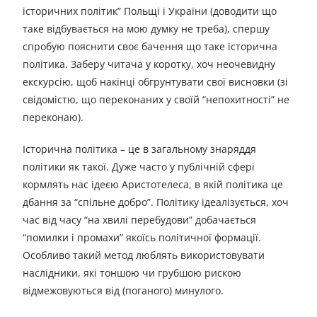
історичних політик” Польщі і України (доводити що
таке відбувається на мою думку не треба), спершу
спробую пояснити своє бачення що таке історична
політика. Заберу читача у коротку, хоч неочевидну
екскурсію, щоб накінці обгрунтувати свої висновки (зі
свідомістю, що переконаних у своїй “непохитності” не
переконаю).
Історична політика – це в загальному знаряддя
політики як такої. Дуже часто у публічній сфері
кормлять нас ідеєю Аристотелеса, в якій політика це
дбання за “спільне добро”. Політику ідеалізується, хоч
час від часу “на хвилі перебудови” добачається
“помилки і промахи” якоїсь політичної формації.
Особливо такий метод люблять використовувати
наслідники, які тоншою чи грубшою рискою
відмежовуються від (поганого) минулого.