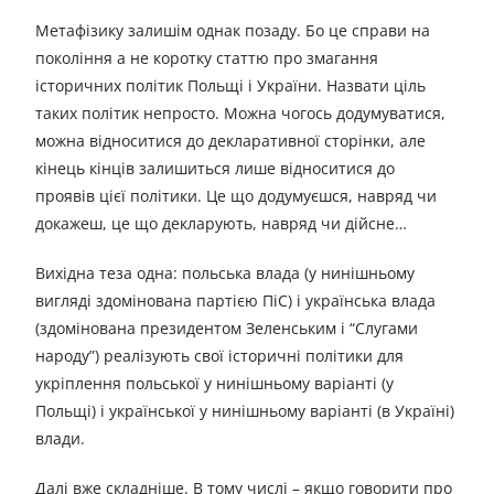
Метафізику залишім однак позаду. Бо це справи на
покоління а не коротку статтю про змагання
історичних політик Польщі і України. Назвати ціль
таких політик непросто. Можна чогось додумуватися,
можна відноситися до декларативної сторінки, але
кінець кінців залишиться лише відноситися до
проявів цієї політики. Це що додумуєшся, навряд чи
докажеш, це що декларують, навряд чи дійсне…
Вихідна теза одна: польська влада (у нинішньому
вигляді здомінована партією ПіС) і українська влада
(здомінована президентом Зеленським і “Слугами
народу”) реалізують свої історичні політики для
укріплення польської у нинішньому варіанті (у
Польщі) і української у нинішньому варіанті (в Україні)
влади.
Далі вже складніше. В тому числі – якщо говорити про