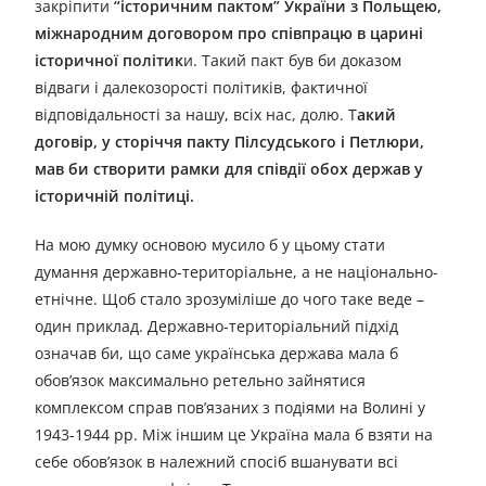
закріпити
“історичним пактом” України з Польщею,
міжнародним договором про співпрацю в царині
історичної політик
и. Такий пакт був би доказом
відваги і далекозорості політиків, фактичної
відповідальності за нашу, всіх нас, долю. Т
акий
договір, у сторіччя пакту Пілсудського і Петлюри,
мав би створити рамки для співдії обох держав у
історичній політиці.
На мою думку основою мусило б у цьому стати
думання державно-територіальне, а не національно-
етнічне. Щоб стало зрозуміліше до чого таке веде –
один приклад. Державно-територіальний підхід
означав би, що саме українська держава мала б
обов’язок максимально ретельно зайнятися
комплексом справ пов’язаних з подіями на Волині у
1943-1944 рр. Між іншим це Україна мала б взяти на
себе обов’язок в належний спосіб вшанувати всі