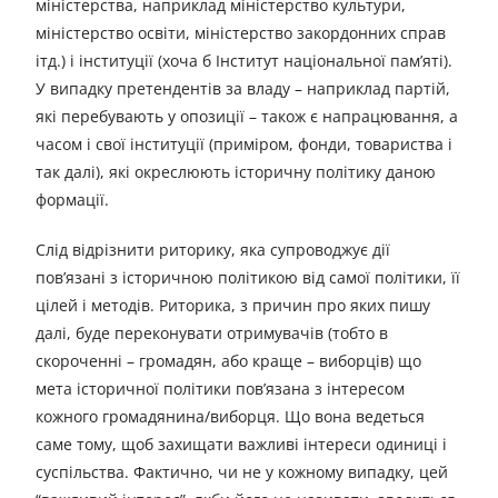
міністерства, наприклад міністерство культури,
міністерство освіти, міністерство закордонних справ
ітд.) і інституції (хоча б Інститут національної пам’яті).
У випадку претендентів за владу – наприклад партій,
які перебувають у опозиції – також є напрацювання, а
часом і свої інституції (приміром, фонди, товариства і
так далі), які окреслюють історичну політику даною
формації.
Слід відрізнити риторику, яка супроводжує дії
пов’язані з історичною політикою від самої політики, її
цілей і методів. Риторика, з причин про яких пишу
далі, буде переконувати отримувачів (тобто в
скороченні – громадян, або краще – виборців) що
мета історичної політики пов’язана з інтересом
кожного громадянина/виборця. Що вона ведеться
саме тому, щоб захищати важливі інтереси одиниці і
суспільства. Фактично, чи не у кожному випадку, цей