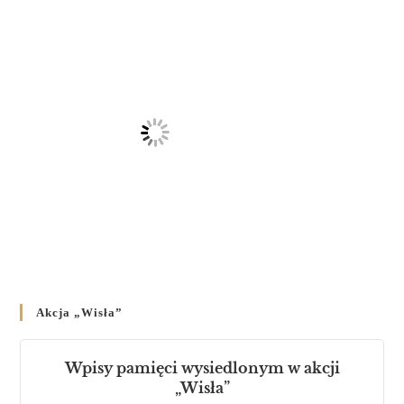
Akcja „Wisła”
Wpisy pamięci wysiedlonym w akcji
„Wisła”