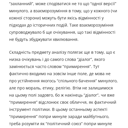
“захланний”, може сподіватися не то що “одної версії”
минулого, а взаєморозуміння в тому, що у кожного (чи
кожної сторони) можуть бути якісь відмінності у
підходах до історичних подій. Таке взаєморозуміння
супроводжувало б ще очікування, що такі відмінності
не будуть збуджувати хвилювання.
Складність предмету аналізу полягає ще в тому, що є
низка очікувань і до самого слова “діалог”, якого
замінюється часто словом “примирення”. Тут
фактично входимо на зовсім інше поле, де мова не
про устійнення якогось “спільного бачення” минулого,
але про мораль, етику, релігію. Втім не залишимося
на цьому полі задовго, бо ж накінець “діалог”, чи вже
“примирення” відслонює своє обличчя, як фактичний
інструмент політики. В цьому останньому аспекті
“примирення” попри минуле заради майбутнього,
треба розуміти як “політичний союз” попри минуле