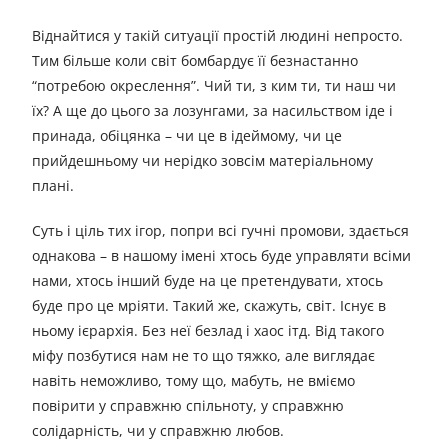
Віднайтися у такій ситуації простій людині непросто.
Тим більше коли світ бомбардує її безнастанно
“потребою окреслення”. Чий ти, з ким ти, ти наш чи
їх? А ще до цього за лозунгами, за насильством іде і
принада, обіцянка – чи це в ідеймому, чи це
прийдешньому чи нерідко зовсім матеріальному
плані.
Суть і ціль тих ігор, попри всі гучні промови, здається
однакова – в нашому імені хтось буде управляти всіми
нами, хтось інший буде на це претендувати, хтось
буде про це мріяти. Такий же, скажуть, світ. Існує в
ньому ієрархія. Без неї безлад і хаос ітд. Від такого
міфу позбутися нам не то що тяжко, але виглядає
навіть неможливо, тому що, мабуть, не вміємо
повірити у справжню спільноту, у справжню
солідарність, чи у справжню любов.