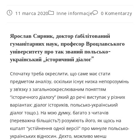
11 marca 2020
Inne informacje
0 Komentarzy
Ярослав Сирник, доктор ґабілітований
гуманітарних наук, професор Вроцлавського
університету про так званий польсько-
український „історичний діалог”
Спочатку треба окреслити, що саме має стати
предметом аналізу, оскільки існує низка непорозумінь
у зв’язку з загальноокреслюваним поняттям
“історичного діалогу” (який до речі виступає у різних
варіантах: діалог істориків, польсько-український
діалог тощо.). На мою думку, багато з читачів
(переважна більшість?) розуміють його, як щось на
кшталт “устійнення одної версії” про минуле польсько-
українських відносин. Дехто, можливо менш