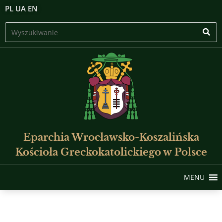
PL
UA
EN
Eparchia Wrocławsko-Koszalińska
Kościoła Greckokatolickiego w Polsce
MENU