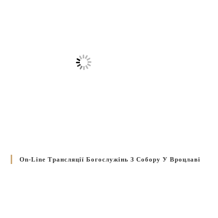
On-Line Трансляції Богослужінь З Собору У Вроцлаві