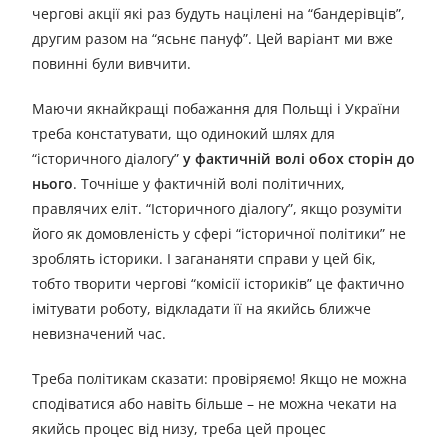
чергові акції які раз будуть націлені на “бандерівців”,
другим разом на “ясьнє пануф”. Цей варіант ми вже
повинні були вивчити.
Маючи якнайкращі побажання для Польщі і України
треба констатувати, що одинокий шлях для
“історичного діалогу”
у фактичній волі обох сторін до
нього
. Точніше у фактичній волі політичних,
правлячих еліт. “Історичного діалогу”, якщо розуміти
його як домовленість у сфері “історичної політики” не
зроблять історики. І загананяти справи у цей бік,
тобто творити чергові “комісії істориків” це фактично
імітувати роботу, відкладати її на якийсь ближче
невизначений час.
Треба політикам сказати: провіряємо! Якщо не можна
сподіватися або навіть більше – не можна чекати на
якийсь процес від низу, треба цей процес