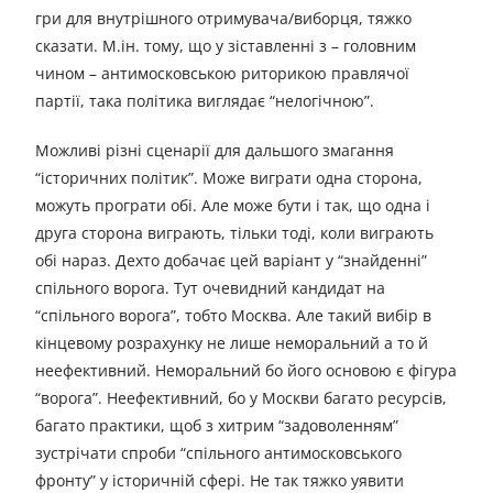
гри для внутрішного отримувача/виборця, тяжко
сказати. М.ін. тому, що у зіставленні з – головним
чином – антимосковською риторикою правлячої
партії, така політика виглядає “нелогічною”.
Можливі різні сценарії для дальшого змагання
“історичних політик”. Може виграти одна сторона,
можуть програти обі. Але може бути і так, що одна і
друга сторона виграють, тільки тоді, коли виграють
обі нараз. Дехто добачає цей варіант у “знайденні”
спільного ворога. Тут очевидний кандидат на
“спільного ворога”, тобто Москва. Але такий вибір в
кінцевому розрахунку не лише неморальний а то й
неефективний. Неморальний бо його основою є фігура
“ворога”. Неефективний, бо у Москви багато ресурсів,
багато практики, щоб з хитрим “задоволенням”
зустрічати спроби “спільного антимосковського
фронту” у історичній сфері. Не так тяжко уявити