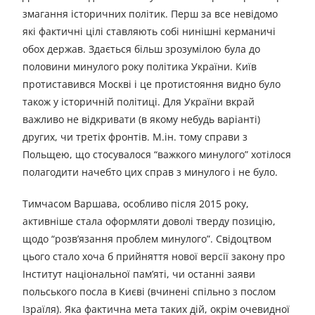
змагання історичних політик. Перш за все невідомо
які фактичні цілі ставляють собі нинішні керманичі
обох держав. Здається більш зрозумілою була до
половини минулого року політика України. Київ
протиставився Москві і це протистояння видно було
також у історичній політиці. Для України вкрай
важливо не відкривати (в якому небудь варіанті)
других, чи третіх фронтів. М.ін. тому справи з
Польщею, що стосувалося “важкого минулого” хотілося
полагодити начебто цих справ з минулого і не було.
Тимчасом Варшава, особливо після 2015 року,
активніше стала оформляти доволі тверду позицію,
щодо “розв’язання проблем минулого”. Свідоцтвом
цього стало хоча б прийняття нової версії закону про
Інститут національної пам’яті, чи останні заяви
польського посла в Києві (вчинені спільно з послом
Ізраїля). Яка фактична мета таких дій, окрім очевидної