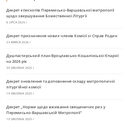
Декрет єпископів Перемисько-Варшавської митрополії
щодо звершування Божественної Літургії
6 LIPCA 2026
/
Декрет призначення нових членів Комісії зі Справ Родин
23 MARCA 2026
/
Душпастирський план Вроцлавсько-Кошалінської Єпархії
на 2026 рік
30 GRUDNIA 2025
/
Декрет оновлення та доповнення складу митрополичої
літургійної комісії
10 GRUDNIA 2025
/
Декрет „Норми щодо вживання священичих риз у
Перемисько-Варшавській Митрополії”
10 GRUDNIA 2025
/