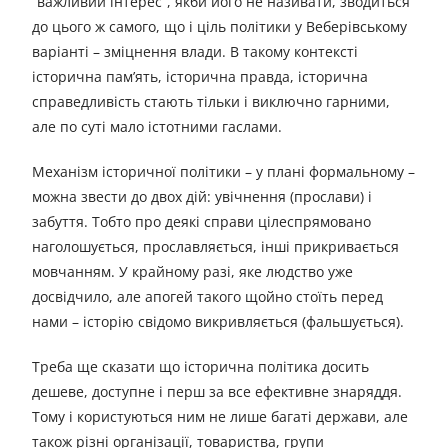
“важливий інтерес”, якби його не називати, зводиться
до цього ж самого, що і ціль політики у Веберівському
варіанті – зміцнення влади. В такому контексті
історична пам’ять, історична правда, історична
справедливість стають тільки і виключно гарними,
але по суті мало істотними гаслами.
Механізм історичної політики – у плані формальному –
можна звести до двох дій: увічнення (прослави) і
забуття. Тобто про деякі справи цілеспрямовано
наголошується, прославляється, інші прикривається
мовчанням. У крайному разі, яке людство уже
досвідчило, але апогей такого щойно стоїть перед
нами – історію свідомо викривляється (фальшується).
Треба ще сказати що історична політика досить
дешеве, доступне і перш за все ефективне знаряддя.
Тому і користуються ним не лише багаті держави, але
також різні організації, товариства, групи