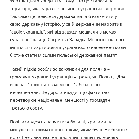
жертви цього конфлікту. Тому, що це сталося на
території, яка зараз є частиною української держави.
Так само це польська держава мала б включити у
свою державну історію, у свій державний нарратив
“своїх українців”, які від завжди мешкали в межах
сучасної Польщі. Сагринь і Завадка Морохівська і всі
інші місця мартирології українського населення мали
б отже стати місцями польської
державної
пам’яті.
Такий підхід особливо важливий для поляків –
громадян України і українців – громадян Польщі. Для
всіх нас “принцип взаємності” абсолютно
небезпечний. Це дорога нікуди, що фактично
перетворює національні меншості у громадян
третього сорту.
Політики мусять навчитися бути відкритими на
минуле і сприймати його таким, яким було. Не боятися
його. І не даватися на підступні підшепти, мовляв