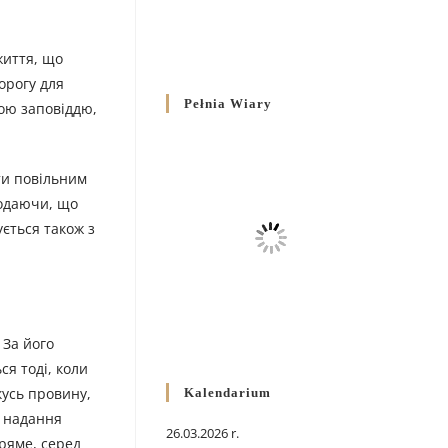
життя, що
орогу для
Pełnia Wiary
ою заповіддю,
ти повільним
додаючи, що
ується також з
 За його
я тоді, коли
кусь провину,
Kalendarium
х надання
26.03.2026 r.
пряме, серед