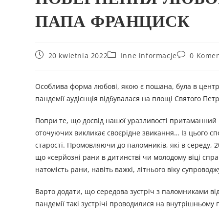
ПАПА ФРАНЦИСК
20 kwietnia 2022
Inne informacje
0 Komen
Особлива форма любові, якою є пошана, була в центр
пандемії аудієнція відбувалася на площі Святого Петр
Попри те, що досвід нашої уразливості притаманний в
оточуючих викликає своєрідне звикання… Із цього с
старості. Промовляючи до паломників, які в середу, 20
що «серйозні рани в дитинстві чи молодому віці спр
натомість рани, навіть важкі, літнього віку супрово
Варто додати, що середова зустріч з паломниками від
пандемії такі зустрічі проводилися на внутрішньому п