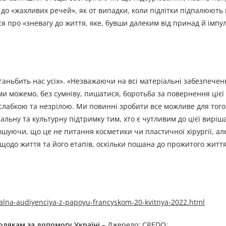
е до «жахливих речей», як от випадки, коли підлітки підпалюють
 про «зневагу до життя, яке, бувши далеким від принад й імпул
ганьбить нас усіх». «Незважаючи на всі матеріальні забезпеченн
 ми можемо, без сумніву, пишатися, боротьба за повернення цієї
 слабкою та незрілою. Ми повинні зробити все можливе для тог
альну та культурну підтримку тим, хто є чутливим до цієї вирі
олошуючи, що це не питання косметики чи пластичної хірургії, а
одо життя та його етапів, оскільки пошана до прожитого житт
alna-audiyenciya-z-papoyu-francyskom-20-kvitnya-2022.html
олякам за допомогу Україні –
Джерело: CREDO: