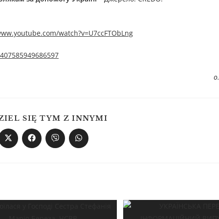
/www.youtube.com/watch?v=U7ccFTObLng
/1407585949686597
о
ZIEL SIĘ TYM Z INNYMI