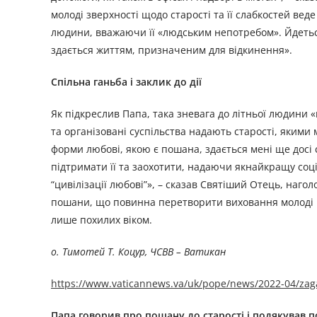
молоді зверхності щодо старості та її слабкостей вед
людини, вважаючи її «людським непотребом». Йдеться
здається життям, призначеним для відкинення».
Спільна ганьба і заклик до дії
Як підкреслив Папа, така зневага до літньої людини «
та організовані суспільства надають старості, якими
форми любові, якою є пошана, здається мені ще досі
підтримати її та заохотити, надаючи якнайкращу соці
“цивілізації любові”», – сказав Святіший Отець, наг
пошани, що повинна перетворити виховання молоді щ
лише похилих віком.
о. Тимотей Т. Коцур, ЧСВВ – Ватикан
https://www.vaticannews.va/uk/pope/news/2022-04/zag
Папа говорив про пошану до старості і подякував п