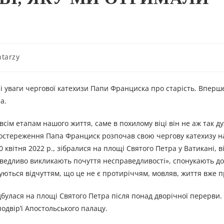
tarzy
і уваги чергової катехизи Папи Франциска про старість. Вперше
а.
сім етапам нашого життя, саме в похилому віці він не аж так ду
постереження Папа Франциск розпочав свою чергову катехизу н
 квітня 2022 р., зібралися на площі Святого Петра у Ватикані, в
аведливо викликають почуття несправедливості», спонукають до
джуються відчуттям, що це не є протиріччям, мовляв, життя вже
булася на площі Святого Петра після понад дворічної перерви. 
одвір’ї Апостольського палацу.