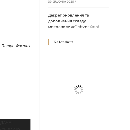
30 GRUDNIA 2025
/
Декрет оновлення та
доповнення складу
митрополичої літургійної
комісії
10 GRUDNIA 2025
/
Kalendarz
. Петро Фостик
Декрет „Норми щодо
вживання священичих риз у
Перемисько-Варшавській
Митрополії”
10 GRUDNIA 2025
/
Декрет про відзначення
Великодня і всіх рухомих
свят за григоріанським
календарем
10 GRUDNIA 2025
/
Декрет проголошення та