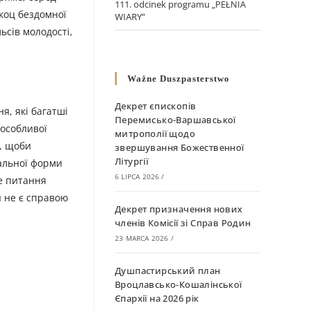
111. odcinek programu „PEŁNIA
 коц бездомної
WIARY”
ьсів молодості,
Ważne Duszpasterstwo
Декрет єпископів
я, які багатші
Перемисько-Варшавської
 особливої
митрополії щодо
о, щоби
звершування Божественної
Літургії
шальної форми
6 LIPCA 2026
/
ле питання
я не є справою
Декрет призначення нових
членів Комісії зі Справ Родин
23 MARCA 2026
/
Душпастирський план
Вроцлавсько-Кошалінської
Єпархії на 2026 рік