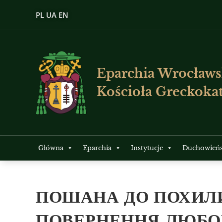
PL
UA
EN
Eparchia Wrocławs
Kościoła Greckokat
Główna
Eparchia
Instytucje
Duchowień
ПОШАНА ДО ПОХИЛ
ПОВЕРНЕННЯ ЛЮБОВ