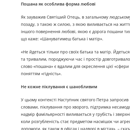
Пошана як особлива форма любові
Як зауважив Святіший Отець, в загальному людському
позаду, з такою ж силою, з якою виливається на житт
іншого повернення любові, якою є дорога пошани тих
що каже: «Шануватимеш батька і матір».
«Не йдеться тільки про своїх батька та матір. Йдет
та тривалим, породжуючи час і простір довготривало
слово «пошана» є вдалим для окреслення цієї «сфери 
поняттям «гідність».
Не кожне піклування є шанобливим
У цьому контексті Наступник святого Петра запросив
словами, піклування про хворого, підтримка несамодо
надмір фамільярності виливається у грубість і зверхн
коли розгубленість стає предметом насмішок чи агресі
допомоги, як також в офісах і надворі в містах», – с