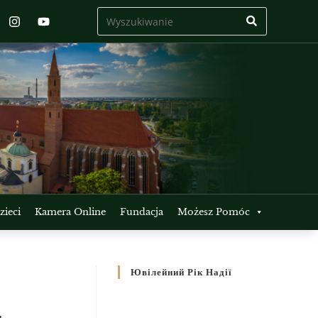
ieci
Kamera Online
Fundacja
Możesz Pomóc
Ювілейний Рік Надії
–