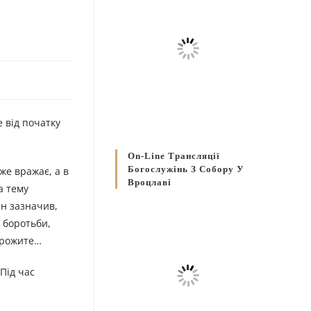
 від початку
On-Line Трансляції
Богослужінь З Собору У
же вражає, а в
Вроцлаві
а тему
ін зазначив,
 боротьби,
 прожите…
Під час