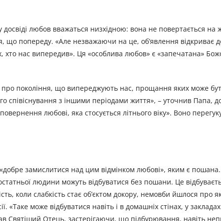
 досвіді любов вважаться низхідною: вона не повертається на 
я, що попереду. «Але незважаючи на це, об’явлення відкриває д
, хто нас випередив». Ця «особлива любов» є «запечатана» Бож
ься про покоління, що випереджують нас, прощання яких може бу
го співіснування з іншими періодами життя», – уточнив Папа, 
повернення любові, яка стосується літнього віку». Воно перегук
 «добре замислитися над цим відмінком любові», яким є пошана.
статньої людини можуть відбуватися без пошани. Це відбуваєтьс
ість, коли слабкість стає об’єктом докору, немовби йшлося про я
ї. «Таке може відбуватися навіть і в домашніх стінах, у заклада
казав Святіший Отець, застерігаючи, що підбурювання, навіть не