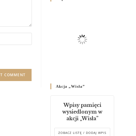
Родин
4 GRUDNIA 2024
/
Декрет владики Володимира
про утворення Комісії до
Справ Молоді та встановленя
складу Катихитичної Комісії
18 PAŹDZIERNIKA 2024
/
Декрет „Проголошення та
оприлюднення постанов
Синоду Єпископів УГКЦ,
який відбувся у Зарваниці, в
Akcja „Wisła”
днях 2-12 липня 2024 р.”
4 PAŹDZIERNIKA 2024
/
Wpisy pamięci
Декрет єпископів
wysiedlonym w
Перемисько-Варшавської
akcji „Wisła”
Митрополії стосовно
звершування Божественної
літургії
ZOBACZ LISTĘ / DODAJ WPIS