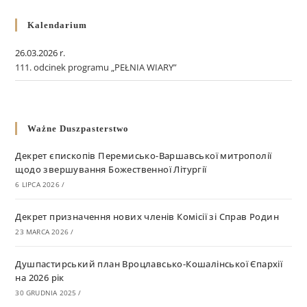
Kalendarium
26.03.2026 r.
111. odcinek programu „PEŁNIA WIARY”
Ważne Duszpasterstwo
Декрет єпископів Перемисько-Варшавської митрополії
щодо звершування Божественної Літургії
6 LIPCA 2026
/
Декрет призначення нових членів Комісії зі Справ Родин
23 MARCA 2026
/
Душпастирський план Вроцлавсько-Кошалінської Єпархії
на 2026 рік
30 GRUDNIA 2025
/