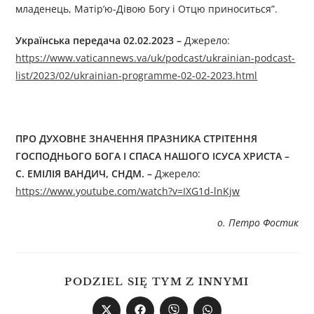
младенець, Матір’ю-Дівою Богу і Отцю приноситься”.
Українська передача 02.02.2023
–
Джерелo:
https://www.vaticannews.va/uk/podcast/ukrainian-podcast-
list/2023/02/ukrainian-programme-02-02-2023.html
ПРО ДУХОВНЕ ЗНАЧЕННЯ ПРАЗНИКА СТРІТЕННЯ
ГОСПОДНЬОГО БОГА І СПАСА НАШОГО ІСУСА ХРИСТА
–
С. ЕМІЛІЯ ВАНДИЧ, СНДМ.
–
Джерелo:
https://www.youtube.com/watch?v=IXG1d-lnKjw
о. Петро Фостик
PODZIEL SIĘ TYM Z INNYMI