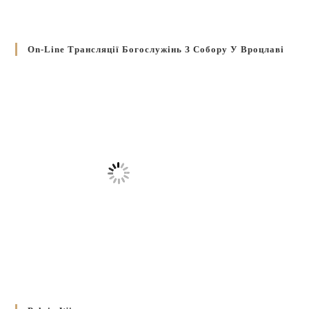
On-Line Трансляції Богослужінь З Собору У Вроцлаві