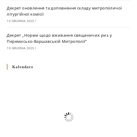
Декрет оновлення та доповнення складу митрополичої
літургійної комісії
10 GRUDNIA 2025
/
Декрет „Норми щодо вживання священичих риз у
Перемисько-Варшавській Митрополії”
10 GRUDNIA 2025
/
Декрет про відзначення Великодня і всіх рухомих свят за
Kalendarz
григоріанським календарем
10 GRUDNIA 2025
/
Декрет проголошення та оприлюдення постанов Синоду
Єпископів УГКЦ як зобов’язуючі на території
Вроцлавсько-Кошалінської Єпархії
5 LISTOPADA 2025
/
Душпастирський план Вроцлавсько-Кошалінської єпархії
на 2025 рік
2 STYCZNIA 2025
/