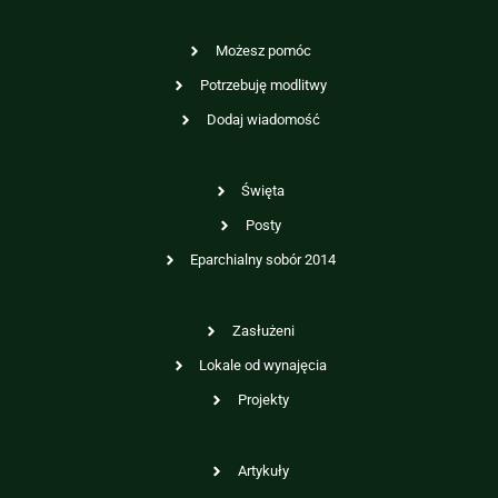
Możesz pomóc
Potrzebuję modlitwy
Dodaj wiadomość
Święta
Posty
Eparchialny sobór 2014
Zasłużeni
Lokale od wynajęcia
Projekty
Artykuły