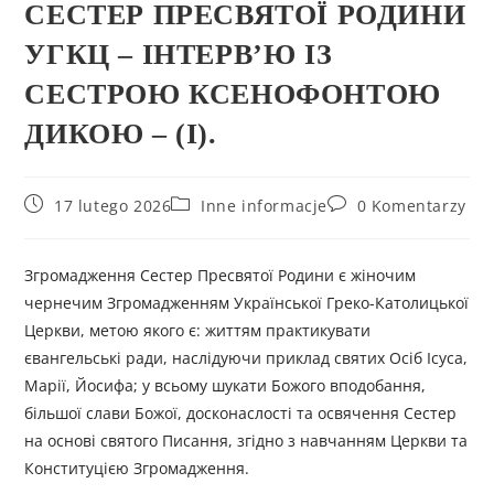
СЕСТЕР ПРЕСВЯТОЇ РОДИНИ
УГКЦ – ІНТЕРВ’Ю ІЗ
СЕСТРОЮ КСЕНОФОНТОЮ
ДИКОЮ – (І).
17 lutego 2026
Inne informacje
0 Komentarzy
Згромадження Сестер Пресвятої Родини є жіночим
чернечим Згромадженням Української Греко-Католицької
Церкви, метою якого є: життям практикувати
євангельські ради, наслідуючи приклад святих Осіб Ісуса,
Марії, Йосифа; у всьому шукати Божого вподобання,
більшої слави Божої, досконаслості та освячення Сестер
на основі святого Писання, згідно з навчанням Церкви та
Конституцією Згромадження.