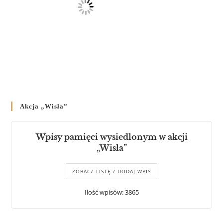
Akcja „Wisła”
Wpisy pamięci wysiedlonym w akcji
„Wisła”
ZOBACZ LISTĘ / DODAJ WPIS
Ilość wpisów: 3865