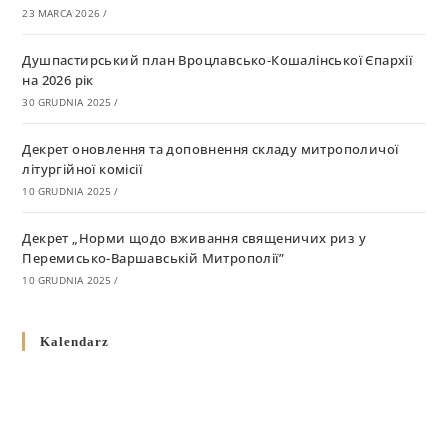
23 MARCA 2026
/
Душпастирський план Вроцлавсько-Кошалінської Єпархії
на 2026 рік
30 GRUDNIA 2025
/
Декрет оновлення та доповнення складу митрополичої
літургійної комісії
10 GRUDNIA 2025
/
Декрет „Норми щодо вживання священичих риз у
Перемисько-Варшавській Митрополії”
10 GRUDNIA 2025
/
Декрет про відзначення Великодня і всіх рухомих свят за
Kalendarz
григоріанським календарем
10 GRUDNIA 2025
/
Декрет проголошення та оприлюдення постанов Синоду
Єпископів УГКЦ як зобов’язуючі на території