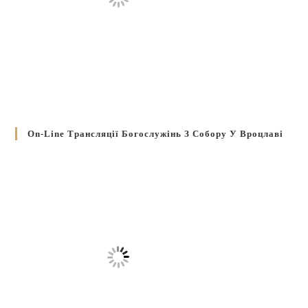
On-Line Трансляції Богослужінь З Собору У Вроцлаві