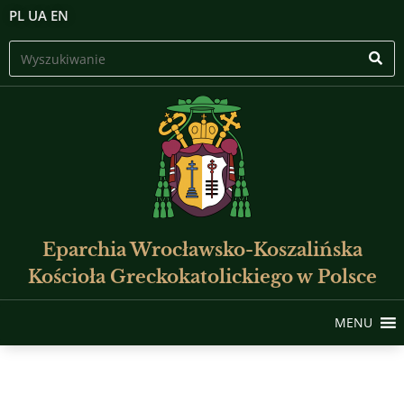
PL
UA
EN
Eparchia Wrocławsko-Koszalińska
Kościoła Greckokatolickiego w Polsce
MENU