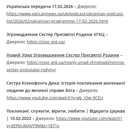
Українська передача 17.02.2026
–
Джерелo:
https://www.vaticannews.va/uk/podcast/ukrainian-podcast-
list/2026/02/ukrainian-programme-17-02-2026.html
Згромадження Сестер
Пресвятої Родини
УГКЦ
–
Джерелo:
https://zspr.org.ua/
Новий Уряд Згромадження Сестер Пресвятої Родини
–
Джерелo:
https://zspr.org.ua/novyy-uriad-zhromadzhennia-
sester-presviatoi-rodyny/
Сестра Ксенофонта Дика: історія покликання маленької
людини до великої справи Бога
–
Джерелo:
https://www.youtube.com/watch?v=gb_jOw-9CEU
Покликані: служити, вірити, любити | Відкрита Церква
| 10.02.2022
–
Джерелo:
https://www.youtube.com/watch?
v=dEPbUMXVY9M&t=1871s