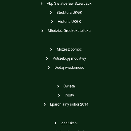
Abp Swiatosław Szewczuk
Struktura UKGK
Historia UKGK
Młodzież Greckokatolicka
Możesz pomóc
Potrzebuję modlitwy
Dodaj wiadomość
Święta
Posty
Eparchialny sobór 2014
Zasłużeni