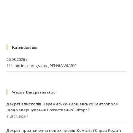
Kalendarium
26.03.2026 r.
111. odcinek programu „PEŁNIA WIARY”
Ważne Duszpasterstwo
Декрет єпископів Перемисько-Варшавської митрополії
щодо звершування Божественної Літургії
6 LIPCA 2026
/
Декрет призначення нових членів Комісії зі Справ Родин