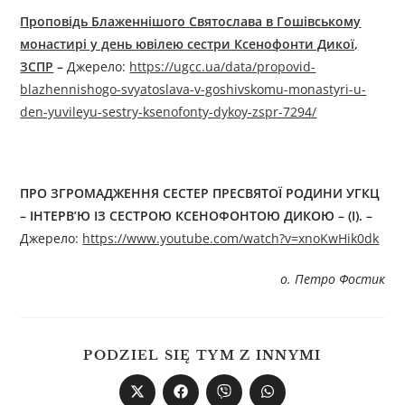
Проповідь Блаженнішого Святослава в Гошівському
монастирі у день ювілею сестри Ксенофонти Дикої,
ЗСПР
–
Джерелo:
https://ugcc.ua/data/propovid-
blazhennishogo-svyatoslava-v-goshivskomu-monastyri-u-
den-yuvileyu-sestry-ksenofonty-dykoy-zspr-7294/
ПРО
ЗГРОМАДЖЕННЯ СЕСТЕР
ПРЕСВЯТОЇ РОДИНИ
УГКЦ
–
ІНТЕРВ’Ю ІЗ СЕСТРОЮ КСЕНОФОНТ
ОЮ
ДИК
ОЮ – (І). –
Джерелo:
https://www.youtube.com/watch?v=xnoKwHik0dk
о. Петро Фостик
PODZIEL SIĘ TYM Z INNYMI