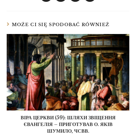
MOŻE CI SIĘ SPODOBAĆ RÓWNIEŻ
ВІРА ЦЕРКВИ (59): ШЛЯХИ ЗВІЩЕННЯ
ЄВАНГЕЛІЯ – ПРИГОТУВАВ О. ЯКІВ
ШУМИЛО, ЧСВВ.