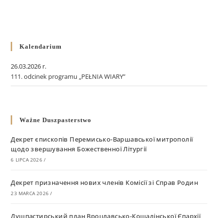
Kalendarium
26.03.2026 r.
111. odcinek programu „PEŁNIA WIARY”
Ważne Duszpasterstwo
Декрет єпископів Перемисько-Варшавської митрополії
щодо звершування Божественної Літургії
6 LIPCA 2026
/
Декрет призначення нових членів Комісії зі Справ Родин
23 MARCA 2026
/
Душпастирський план Вроцлавсько-Кошалінської Єпархії