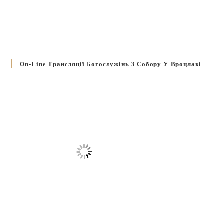
On-Line Трансляції Богослужінь З Собору У Вроцлаві