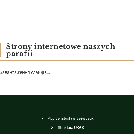
Strony internetowe naszych
parafii
Завантаження слайдів...
Abp Swiatosław Szewczuk
Struktura UKGK