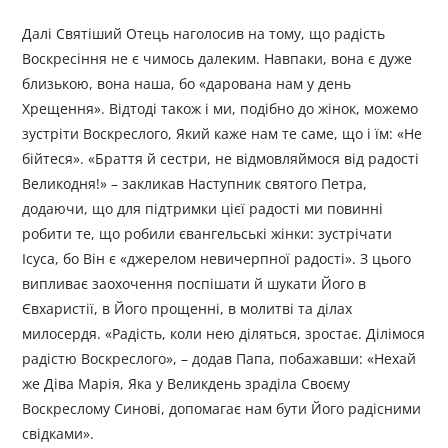
Далі Святіший Отець наголосив на тому, що радість
Воскресіння не є чимось далеким. Навпаки, вона є дуже
близькою, вона наша, бо «дарована нам у день
Хрещення». Відтоді також і ми, подібно до жінок, можемо
зустріти Воскреслого, Який каже нам те саме, що і їм: «Не
бійтеся». «Браття й сестри, не відмовляймося від радості
Великодня!» – закликав Наступник святого Петра,
додаючи, що для підтримки цієї радості ми повинні
робити те, що робили євангельські жінки: зустрічати
Ісуса, бо Він є «джерелом невичерпної радості». З цього
випливає заохочення поспішати й шукати Його в
Євхаристії, в Його прощенні, в молитві та ділах
милосердя. «Радість, коли нею діляться, зростає. Ділімося
радістю Воскреслого», – додав Папа, побажавши: «Нехай
же Діва Марія, Яка у Великдень зраділа Своєму
Воскреслому Синові, допомагає нам бути Його радісними
свідками».