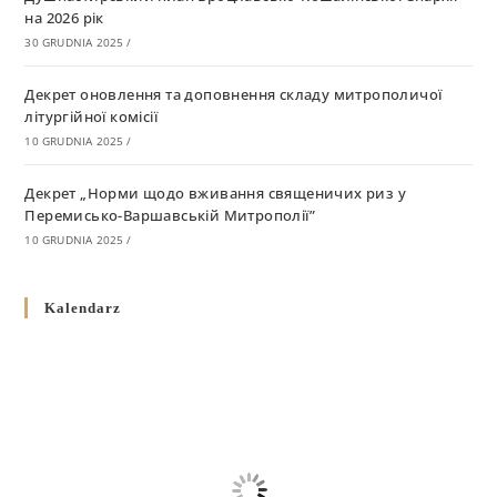
на 2026 рік
30 GRUDNIA 2025
/
Декрет оновлення та доповнення складу митрополичої
літургійної комісії
10 GRUDNIA 2025
/
Декрет „Норми щодо вживання священичих риз у
Перемисько-Варшавській Митрополії”
10 GRUDNIA 2025
/
Декрет про відзначення Великодня і всіх рухомих свят за
Kalendarz
григоріанським календарем
10 GRUDNIA 2025
/
Декрет проголошення та оприлюдення постанов Синоду
Єпископів УГКЦ як зобов’язуючі на території
Вроцлавсько-Кошалінської Єпархії
5 LISTOPADA 2025
/