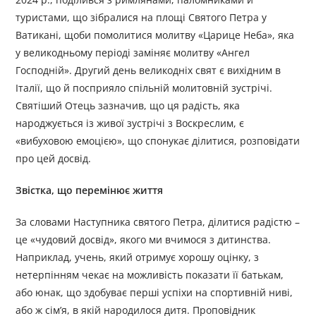
туристами, що зібралися на площі Святого Петра у
Ватикані, щоби помолитися молитву «Царице Неба», яка
у великодньому періоді заміняє молитву «Ангел
Господній». Другий день великодніх свят є вихідним в
Італії, що й посприяло спільній молитовній зустрічі.
Святіший Отець зазначив, що ця радість, яка
народжується із живої зустрічі з Воскреслим, є
«вибуховою емоцією», що спонукає ділитися, розповідати
про цей досвід.
Звістка, що перемінює життя
За словами Наступника святого Петра, ділитися радістю –
це «чудовий досвід», якого ми вчимося з дитинства.
Наприклад, учень, який отримує хорошу оцінку, з
нетерпінням чекає на можливість показати її батькам,
або юнак, що здобуває перші успіхи на спортивній ниві,
або ж сім’я, в якій народилося дитя. Проповідник