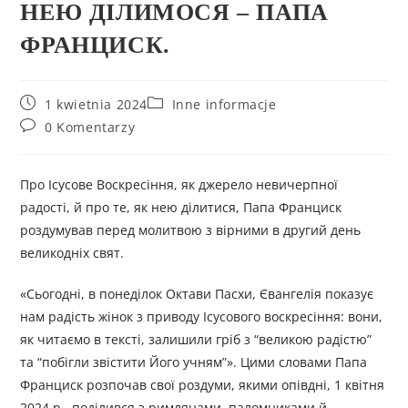
НЕЮ ДІЛИМОСЯ – ПАПА
ФРАНЦИСК.
1 kwietnia 2024
Inne informacje
0 Komentarzy
Про Ісусове Воскресіння, як джерело невичерпної
радості, й про те, як нею ділитися, Папа Франциск
роздумував перед молитвою з вірними в другий день
великодніх свят.
«Сьогодні, в понеділок Октави Пасхи, Євангелія показує
нам радість жінок з приводу Ісусового воскресіння: вони,
як читаємо в тексті, залишили гріб з “великою радістю”
та “побігли звістити Його учням”». Цими словами Папа
Франциск розпочав свої роздуми, якими опівдні, 1 квітня
2024 р., поділився з римлянами, паломниками й