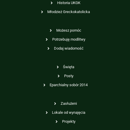
Historia UKGK
Młodzież Greckokatolicka
Możesz pomóc
Potrzebuję modlitwy
Dodaj wiadomość
Święta
Posty
Eparchialny sobór 2014
Zasłużeni
Lokale od wynajęcia
Projekty