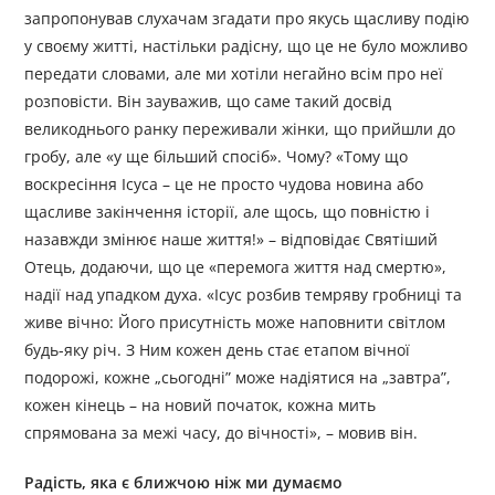
запропонував слухачам згадати про якусь щасливу подію
у своєму житті, настільки радісну, що це не було можливо
передати словами, але ми хотіли негайно всім про неї
розповісти. Він зауважив, що саме такий досвід
великоднього ранку переживали жінки, що прийшли до
гробу, але «у ще більший спосіб». Чому? «Тому що
воскресіння Ісуса – це не просто чудова новина або
щасливе закінчення історії, але щось, що повністю і
назавжди змінює наше життя!» – відповідає Святіший
Отець, додаючи, що це «перемога життя над смертю»,
надії над упадком духа. «Ісус розбив темряву гробниці та
живе вічно: Його присутність може наповнити світлом
будь-яку річ. З Ним кожен день стає етапом вічної
подорожі, кожне „сьогодні” може надіятися на „завтра”,
кожен кінець – на новий початок, кожна мить
спрямована за межі часу, до вічності», – мовив він.
Радість, яка є ближчою ніж ми думаємо