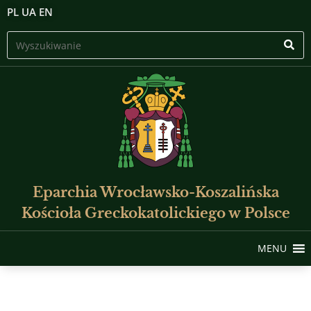
PL
UA
EN
Eparchia Wrocławsko-Koszalińska
Kościoła Greckokatolickiego w Polsce
MENU