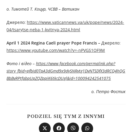
о. Тимотей Т. Коцур, ЧСВВ – Ватикан
Джерелo:
https://www.vaticannews.va/uk/pope/news/2024-
04/tsarytse-neba-1-kvitnya-2024.html
April 1 2024 Regina Caeli prayer Pope Francis –
Джерелo:
https://www.youtube.com/watch?v=-nPVGS1OF9M
Фото і відео –
https://www.facebook.com/permalink.php?
story_fbid=pfbid0TpA3dGmd9x9dySNRvtg1DvNTSDfX3dRCQ4hQG
BbBvRPtfabpUpZQZppiK6tkcDUgl&id=100094242541075
о. Петро Фостик
PODZIEL SIĘ TYM Z INNYMI