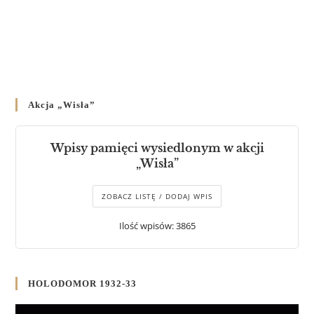
Akcja „Wisła”
Wpisy pamięci wysiedlonym w akcji
„Wisła”
ZOBACZ LISTĘ / DODAJ WPIS
Ilość wpisów: 3865
HOLODOMOR 1932-33