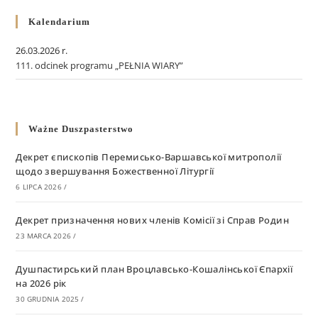
Kalendarium
26.03.2026 r.
111. odcinek programu „PEŁNIA WIARY”
Ważne Duszpasterstwo
Декрет єпископів Перемисько-Варшавської митрополії
щодо звершування Божественної Літургії
6 LIPCA 2026
/
Декрет призначення нових членів Комісії зі Справ Родин
23 MARCA 2026
/
Душпастирський план Вроцлавсько-Кошалінської Єпархії
на 2026 рік
30 GRUDNIA 2025
/