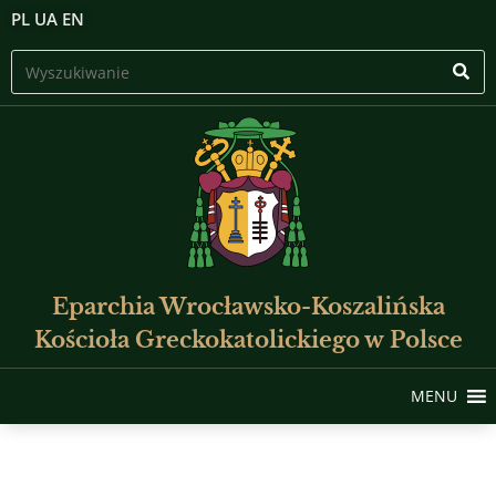
PL
UA
EN
Eparchia Wrocławsko-Koszalińska
Kościoła Greckokatolickiego w Polsce
MENU