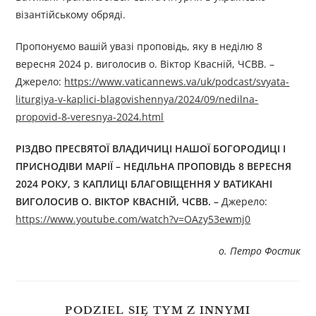
візантійському обряді.
Пропонуємо вашій увазі проповідь, яку в неділю 8
вересня 2024 р. виголосив о. Віктор Квасній, ЧСВВ. –
Джерелo:
https://www.vaticannews.va/uk/podcast/svyata-
liturgiya-v-kaplici-blagovishennya/2024/09/nedilna-
propovid-8-veresnya-2024.html
РІЗДВО ПРЕСВЯТОЇ ВЛАДИЧИЦІ НАШОЇ БОГОРОДИЦІ І
ПРИСНОДІВИ МАРІЇ – НЕДІЛЬНА ПРОПОВІДЬ 8 ВЕРЕСНЯ
2024 РОКУ,
З КАПЛИЦІ БЛАГОВІЩЕННЯ У ВАТИКАНІ
ВИГОЛОСИВ О. ВІКТОР КВАСНІЙ, ЧСВВ. –
Джерелo:
https://www.youtube.com/watch?v=OAzy53ewmj0
о. Петро Фостик
PODZIEL SIĘ TYM Z INNYMI