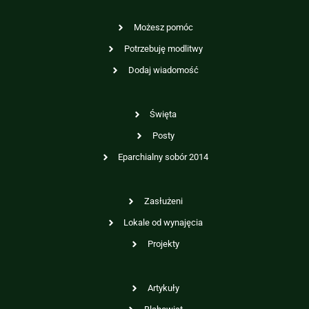
Możesz pomóc
Potrzebuję modlitwy
Dodaj wiadomość
Święta
Posty
Eparchialny sobór 2014
Zasłużeni
Lokale od wynajęcia
Projekty
Artykuły