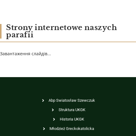
Strony internetowe naszych
parafii
Завантаження слайдів...
Abp Swiatosław Szewczuk
Struktura UKGK
Historia UKGK
Młodzież Greckokatolicka