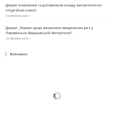
Декрет оновлення та доповнення складу митрополичої
літургійної комісії
10 GRUDNIA 2025
/
Декрет „Норми щодо вживання священичих риз у
Перемисько-Варшавській Митрополії”
10 GRUDNIA 2025
/
Декрет про відзначення Великодня і всіх рухомих свят за
Kalendarz
григоріанським календарем
10 GRUDNIA 2025
/
Декрет проголошення та оприлюдення постанов Синоду
Єпископів УГКЦ як зобов’язуючі на території
Вроцлавсько-Кошалінської Єпархії
5 LISTOPADA 2025
/
Душпастирський план Вроцлавсько-Кошалінської єпархії
на 2025 рік
2 STYCZNIA 2025
/